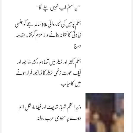
“یہ سسٹم اب نہیں چلے گا”
جہلم پولیس کی کارروائی،10 سالہ بچے کو جنسی
زیادتی کا نشانہ بنانے والا ملزم گرفتار،مقدمہ
درج
جہلم رکشہ اور ٹریلر میں تصادم رکشہ ڈرائیور اور
ایک عورت زخمی ٹریلر کا ڈرائیور فرار ہونے
میں کامیاب
وزیر اعظم شہباز شریف اور فیلڈ مارشل اہم
دورے پر سعودی عرب روانہ