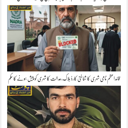
قائداعظم نامی شہری کا شناختی کارڈ بلاک،عدالت کا شہری کو پیش ہونے کا حکم