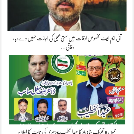
آئی ایم ایف مخصوص اوقات میں سستی بجلی کی اجازت نہیں دے رہا،
وفاقی…
جموں 6 تحریک شاد باد کا عبدالخطیب چودھری کی حمایت کا اعلان