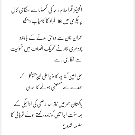
انجینئر قمراسلام راجہ کی کمبوڈیا سے ہنگامی کال
پر چکری میں 16 افراد کا کامیاب ریسکیو
عمران خان سے دوستی ہونے کے باوجود
چودھری نثار نے تحریک انصاف میں شمولیت
سے انکاری رہے
علی امین گنڈاپور کا وزیراعلیٰ خیبرپختونخوا کے
عہدے سے مستعفی ہونے کا اعلان
پاکستان بھر میں نمازِ عیدالاضحی کی ادائیگی کے
بعد سنتِ ابراہیمی کو زندہ رکھتے ہوئے قربانی کا
سلسلہ شروع