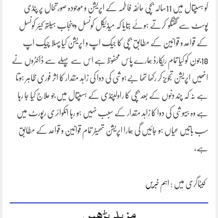
کو ہسپتال میں 11سالہ بچی حائفہ فاطمہ کے اپریشن و موجودہ صورتحال پر پنڈی
پوسٹ سے گفتگو کرتے ہوئے بتایا کہ میڈیکل کونسل و پنجاب ہیلتھ کیئر کونسل
کے قواعد و قوانین کے مطابق بچی کا جیک اپ و اپریشن کیا پہلا چیک اپ
18جون کو کیا تمام ریکارڈ ہمارے پاس محفوظ ہے اس سے پہلے سے ڈاکٹروں نے
انھیں اپریشن تجویز کر رکھا تھا بےہوشی کی دوا کی زاہد مقدار کا اثر فوری ظاہر ہوتا
ہے نہ کہ چند دنوں کے بعد بچی کا راولپنڈی کے ہسپتال میں جو علاج کیا جا رہا
ہے وہ بیہوشی کی دوا کا زاہد مقدار کے سبب نہیں ہو رہا انکوائری رپورٹ میں
سب باتیں عیاں ہو جائیں گی ہمارا اپریشن تھیٹر تمام قوانین و قواعد کے مطابق
ہے،
کیٹاگری میں :
اہم خبریں
مزید پڑھیں