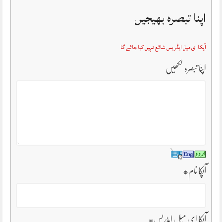
اپنا تبصرہ بھیجیں
آپکا ای میل ایڈریس شائع نہیں کیا جائے گا
اپنا تبصرہ لکھیں
آپکا نام
*
آپکا ای میل ایڈریس
*