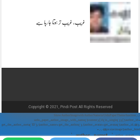
غریب، غریب تر ہوتا جا رہا ہے
Copyright © 2021, Pindi Post All Rights Reserved.
// Show Author Image with Author Name in UrduPaper Theme function
urdu_paper_author_image_with_name($content) { if (is_single()) { $author_id =
get_the_author_meta('ID'); $author_name = get_the_author(); $author_avatar = get_avatar($author_id, 48);
// 48px size image $author_html = '
' . $author_name . '
' . $author_avatar . '