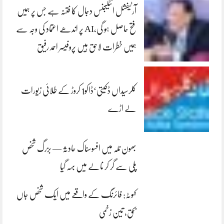
آرٹیفشل انٹلیجنس دجال کا فتنہ ہے جس پر ہمیں
فتح حاصل ہو گی،AI پر اندھے اعتماد کی وجہ سے
ہمیں خطرات لاحق ہیں پروفیسر احمد رفیق
کلرسیداں ڈکیتی‘ڈاکو1 کروڑ کے طلائی زیورات
لے اڑے
بھون نلہ میں افسوسناک حادثہ — بزرگ شخص
پلی سے گر کر نالے میں بہہ گیا
کہوٹہ: فائرنگ کے واقعے میں ایک شخص جاں
بحق، تین زخمی