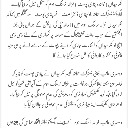
کلرسیداں (نمائندہ پنڈی پوسٹ)غزالہ نرسنگ ہوم کو مکمل سیل کر دیا گیاہے
ایگزیکٹو ڈسٹرکٹ ہیلتھ راولپنڈی ڈاکٹر اصف نے پنڈی پوسٹ سے گفتگو میں کہا کہ
کلر سیداں غزالہ نرسنگ ہوم میں 11سالہ بچی کی اپریشن کے دوران ہائی ڈوز
انجکشن کے سبب حالت تشویشناک کے معاملہ پر انکوائری کے لئے ڈی ڈی
ایچ او کلر سیداں کو احکامات جاری کر دیئے رپورٹ کے سامنے انے پر ہی مزید
قانونی و محکمانہ کاروائی کا عمل شروع کیا جائے گا
دوسری جانب ڈپٹی ڈسٹرکٹ ہیلتھ آفیسر کلرسیداں نے پنڈی پوسٹ کو بتایا کہ
طاہر عزیز سکنہ بھلاکھر کی درخواست پر غزالہ نرسنگ ہوم کے آپریشن تھیڑ کو سیل
کر دیا گیا جبکہ نوید کلینیکل لیبارٹری کو رجسٹریشن کی عدم موجودگی پر سیل کر دیا گیا ۔
ادھر خان کلینک اینڈ لیبارٹری کو ڈاکٹر کی عدم موجودگی پر چالان کیا گیا ۔
دوسری جانب غزالہ نرسنگ ہوم کے چیف ایگزیکٹو ڈاکٹر افتخار عباسی کی 25جون