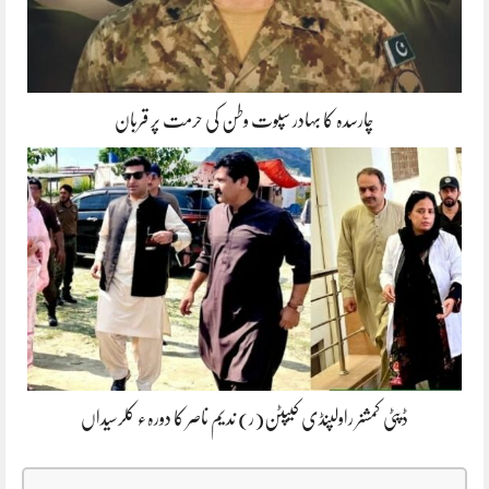
چارسدہ کا بہادر سپوت وطن کی حرمت پر قربان
ڈپٹی کمشنر راولپنڈی کیپٹن(ر) ندیم ناصر کا دورہء کلرسیداں