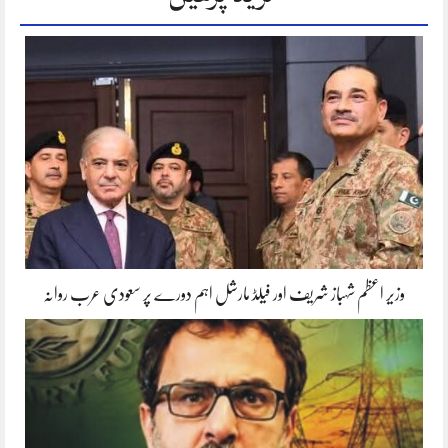
وزیر اعظم شہباز شریف اور فیلڈ مارشل اہم دورے پر سعودی عرب روانہ