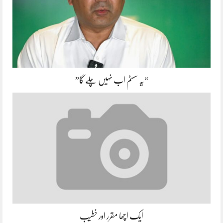
“یہ سسٹم اب نہیں چلے گا”
ایک اچھا مقرر اور خطیب