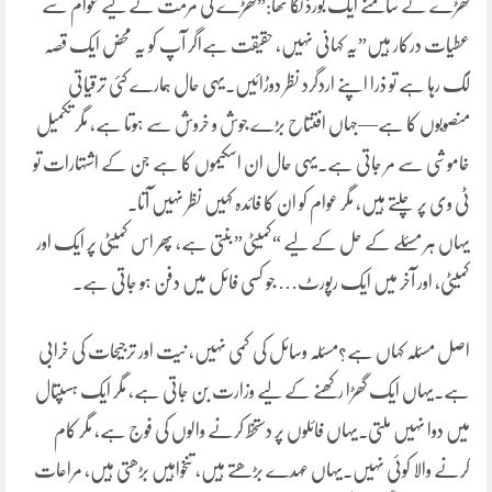
گھڑے کے سامنے ایک بورڈ لگا تھا:”گھڑے کی مرمت کے لیے عوام سے
عطیات درکار ہیں”یہ کہانی نہیں، حقیقت ہےاگر آپ کو یہ محض ایک قصہ
لگ رہا ہے تو ذرا اپنے اردگرد نظر دوڑائیں۔یہی حال ہمارے کئی ترقیاتی
منصوبوں کا ہے—جہاں افتتاح بڑے جوش و خروش سے ہوتا ہے، مگر تکمیل
خاموشی سے مر جاتی ہے۔یہی حال ان اسکیموں کا ہے جن کے اشتہارات تو
ٹی وی پر چلتے ہیں، مگر عوام کو ان کا فائدہ کہیں نظر نہیں آتا۔
یہاں ہر مسئلے کے حل کے لیے “کمیٹی” بنتی ہے، پھر اس کمیٹی پر ایک اور
کمیٹی، اور آخر میں ایک رپورٹ… جو کسی فائل میں دفن ہو جاتی ہے۔
اصل مسئلہ کہاں ہے؟مسئلہ وسائل کی کمی نہیں، نیت اور ترجیحات کی خرابی
ہے۔یہاں ایک گھڑا رکھنے کے لیے وزارت بن جاتی ہے، مگر ایک ہسپتال
میں دوا نہیں ملتی۔یہاں فائلوں پر دستخط کرنے والوں کی فوج ہے، مگر کام
کرنے والا کوئی نہیں۔یہاں عہدے بڑھتے ہیں، تنخواہیں بڑھتی ہیں، مراعات