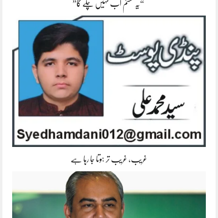
“یہ سسٹم اب نہیں چلے گا”
غریب، غریب تر ہوتا جا رہا ہے