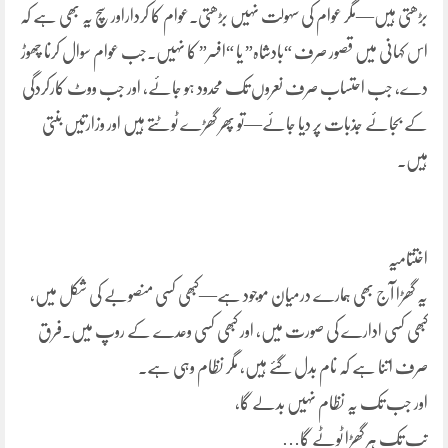
بڑھتی ہیں—مگر عوام کی سہولت نہیں بڑھتی۔عوام کا کرداراور سچ یہ بھی ہے کہ
اس کہانی میں قصور صرف “بادشاہ” یا “افسر” کا نہیں۔جب عوام سوال کرنا چھوڑ
دے، جب احتساب صرف نعروں تک محدود ہو جائے، اور جب ووٹ کارکردگی
کے بجائے جذبات پر دیا جائے—تو پھر گھڑے ٹوٹتے ہیں اور وزارتیں بنتی
ہیں۔
اختتامیہ
یہ گھڑا آج بھی ہمارے درمیان موجود ہے—کبھی کسی منصوبے کی شکل میں،
کبھی کسی ادارے کی صورت میں، اور کبھی کسی وعدے کے روپ میں۔فرق
صرف اتنا ہے کہ نام بدل گئے ہیں، مگر نظام وہی ہے۔
اور جب تک یہ نظام نہیں بدلے گا،
تب تک ہر گھڑا ٹوٹے گا…