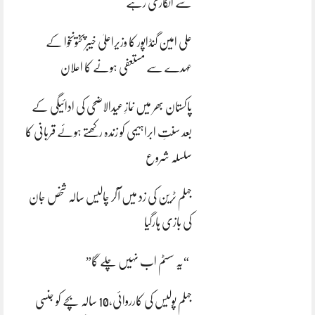
سے انکاری رہے
علی امین گنڈاپور کا وزیراعلیٰ خیبرپختونخوا کے
عہدے سے مستعفی ہونے کا اعلان
پاکستان بھر میں نمازِ عیدالاضحی کی ادائیگی کے
بعد سنتِ ابراہیمی کو زندہ رکھتے ہوئے قربانی کا
سلسلہ شروع
جہلم ٹرین کی زد میں آکر چالیس سالہ شخص جان
کی بازی ہارگیا
“یہ سسٹم اب نہیں چلے گا”
جہلم پولیس کی کارروائی،10 سالہ بچے کو جنسی