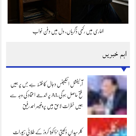
الماری میں رکھی ڈگریاں، دل میں دفن خواب
اہم خبریں
آرٹیفشل انٹلیجنس دجال کا فتنہ ہے جس پر ہمیں
فتح حاصل ہو گی،AI پر اندھے اعتماد کی وجہ سے
ہمیں خطرات لاحق ہیں پروفیسر احمد رفیق
کلرسیداں ڈکیتی‘ڈاکو1 کروڑ کے طلائی زیورات