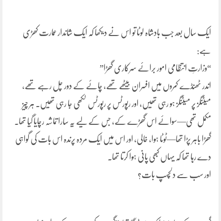
ایک سال بعد جب بادشاہ لوٹا تو اس نے دیکھا کہ ایک شاندار عمارت کھڑی
ہے:
“وزارتِ انتظامی امور برائے سرکاری گھڑا”
اندر ٹھنڈے کمروں میں افسران بیٹھے تھے، چائے کے دور چل رہے تھے،
میٹنگز پر میٹنگز ہو رہی تھیں، اور رپورٹس پر رپورٹس لکھی جا رہی تھیں۔ ہر چیز
مکمل تھی—سوائے اس گھڑے کے، جس کے لیے یہ سارا تماشہ رچایا گیا تھا۔
گھڑا باہر پڑا تھا—ٹوٹا ہوا، خالی، اور اس میں ایک مردہ پرندہ اس بات کی گواہی
دے رہا تھا کہ یہاں کبھی پانی ہوا کرتا تھا۔
اور سب سے دلچسپ بات؟