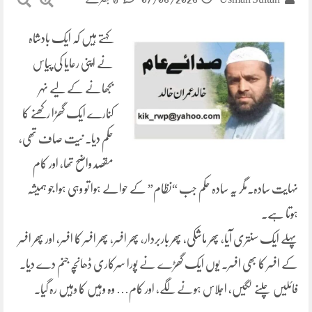
کہتے ہیں کہ ایک بادشاہ
نے اپنی رعایا کی پیاس
بجھانے کے لیے نہر
کنارے ایک گھڑا رکھنے کا
حکم دیا۔ نیت صاف تھی،
مقصد واضح تھا، اور کام
نہایت سادہ۔مگر یہ سادہ حکم جب “نظام” کے حوالے ہوا تو وہی ہوا جو ہمیشہ
ہوتا ہے۔
پہلے ایک سنتری آیا، پھر ماشکی، پھر باربردار، پھر افسر، پھر افسر کا افسر، اور پھر افسر
کے افسر کا بھی افسر۔ یوں ایک گھڑے نے پورا سرکاری ڈھانچہ جنم دے دیا۔
فائلیں چلنے لگیں، اجلاس ہونے لگے، اور کام… وہ وہیں کا وہیں رہ گیا۔