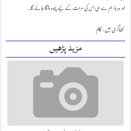
اور ہر بار ہم سے ہی اس کی مرمت کے لیے چندہ مانگا جائے گا۔
کیٹاگری میں :
کالم
مزید پڑھیں