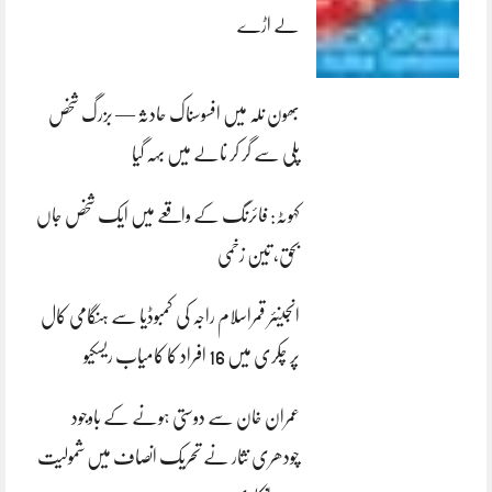
لے اڑے
بھون نلہ میں افسوسناک حادثہ — بزرگ شخص
پلی سے گر کر نالے میں بہہ گیا
کہوٹہ: فائرنگ کے واقعے میں ایک شخص جاں
بحق، تین زخمی
انجینئر قمراسلام راجہ کی کمبوڈیا سے ہنگامی کال
پر چکری میں 16 افراد کا کامیاب ریسکیو
عمران خان سے دوستی ہونے کے باوجود
چودھری نثار نے تحریک انصاف میں شمولیت