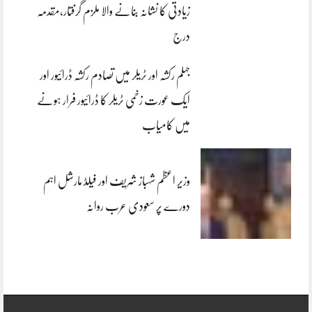
زیادتی کا نشانہ بنانے والا ملزم گرفتار،مقدمہ
درج
جہلم رکشہ اور ٹریلر میں تصادم رکشہ ڈرائیور اور
ایک عورت زخمی ٹریلر کا ڈرائیور فرار ہونے
میں کامیاب
وزیر اعظم شہباز شریف اور فیلڈ مارشل اہم
دورے پر سعودی عرب روانہ