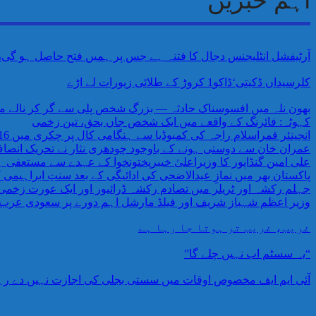
اہم خبریں
آرٹیفشل انٹلیجنس دجال کا فتنہ ہے جس پر ہمیں فتح حاصل ہو گی،AI پر اندھے اعتماد کی وجہ سے ہمیں خطرات لاحق ہیں پروفیسر احمد رفیق
کلرسیداں ڈکیتی‘ڈاکو1 کروڑ کے طلائی زیورات لے اڑے
بھون نلہ میں افسوسناک حادثہ — بزرگ شخص پلی سے گر کر نالے می
کہوٹہ: فائرنگ کے واقعے میں ایک شخص جاں بحق، تین زخمی
انجینئر قمراسلام راجہ کی کمبوڈیا سے ہنگامی کال پر چکری میں 16 افراد کا کامیاب ریسکیو
عمران خان سے دوستی ہونے کے باوجود چودھری نثار نے تحریک انص
علی امین گنڈاپور کا وزیراعلیٰ خیبرپختونخوا کے عہدے سے مستعفی ہو
پاکستان بھر میں نمازِ عیدالاضحی کی ادائیگی کے بعد سنتِ ابراہیمی
جہلم رکشہ اور ٹریلر میں تصادم رکشہ ڈرائیور اور ایک عورت زخمی ٹر
وزیر اعظم شہباز شریف اور فیلڈ مارشل اہم دورے پر سعودی عرب 
غریب، غریب تر ہوتا جا رہا ہے
“یہ سسٹم اب نہیں چلے گا”
آئی ایم ایف مخصوص اوقات میں سستی بجلی کی اجازت نہیں دے رہا، 