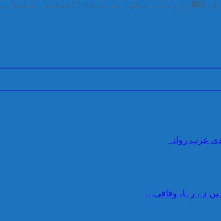
ہے جب کہ کمرشل سلنڈر 7ہزار 925 روپے سے بڑھ کر 8ہزار 853 روپے کا ہو
دی عرب روانہ
یں دے رہا، وفاقی…