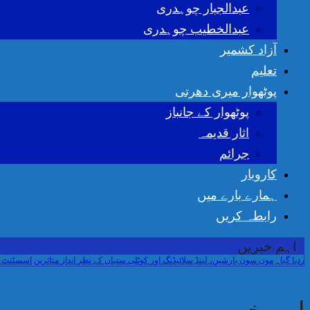
عبدالجبار چوہدری
عبدالخطیب چوہدری
آزاد کشمیر
تعلیم
پوٹھوار میری دھرتی
پوٹھوار کے جانباز
اثار قدیمہ
جرائم
کاروبار
ہمارے بارے میں
رابطہ کریں
اہم خبریں
مون سون بارشیں، لینڈ سلائیڈنگ اور کوٹلی ستیاں کے نظر انداز متاثرین
اسسٹنٹ کمشنر ک