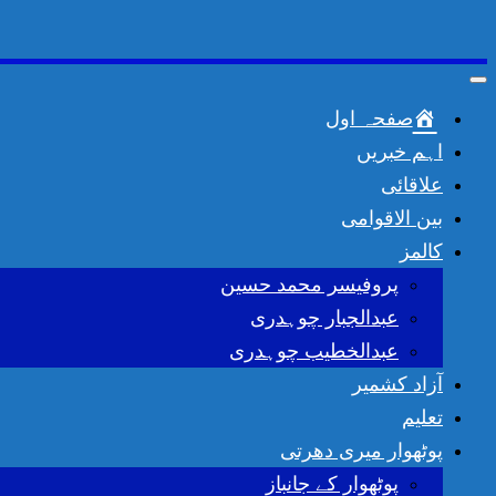
Toggle
navigation
صفحہ اول
اہم خبریں
علاقائی
بین الاقوامی
کالمز
پروفیسر محمد حسین
عبدالجبار چوہدری
عبدالخطیب چوہدری
آزاد کشمیر
تعلیم
پوٹھوار میری دھرتی
پوٹھوار کے جانباز