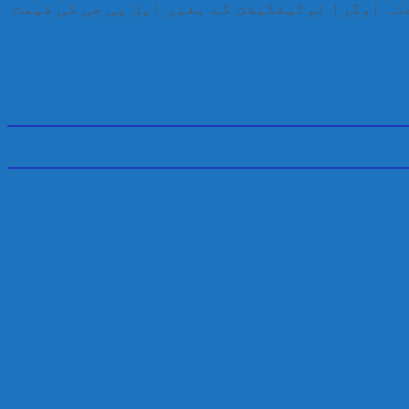
گیا ہے۔عرفان کھوکھر نے کہا ہےکہ اوگرا نوٹیفکیشن کے بغیر ایل پی جی کی قیمت