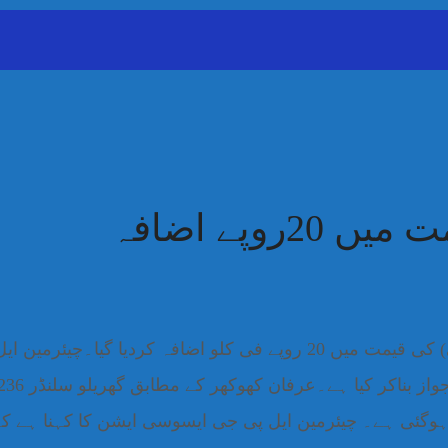
وپے اضافہ
اسلام آباد(نمائندہ پنڈی پوسٹ) مائع قدرتی گیس (ایل پی جی) کی قیمت می