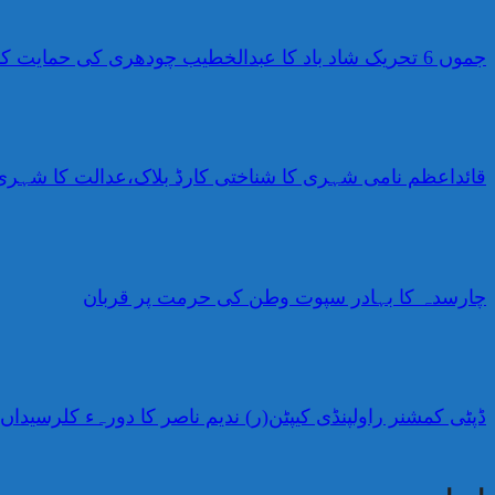
جموں 6 تحریک شاد باد کا عبدالخطیب چودھری کی حمایت کا اعلان
قائداعظم نامی شہری کا شناختی کارڈ بلاک،عدالت کا شہری
چارسدہ کا بہادر سپوت وطن کی حرمت پر قربان
ڈپٹی کمشنر راولپنڈی کیپٹن(ر) ندیم ناصر کا دورہء کلرسیداں