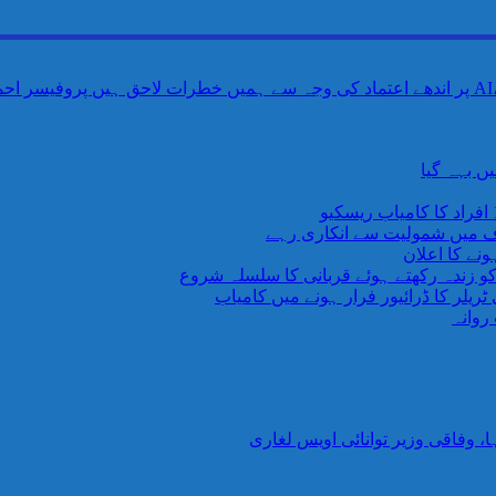
ں بہہ گیا
اف میں شمولیت سے انکاری رہے
نے کا اعلان
 کو زندہ رکھتے ہوئے قربانی کا سلسلہ شروع
یلر کا ڈرائیور فرار ہونے میں کامیاب
روانہ
وفاقی وزیر توانائی اویس لغاری