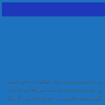
ں 20 روپے فی کلو اضافہ کردیا گیا۔چیئرمین ایل پی جی ایسوسی ایشن عرفان کھوکھرکے مطابق کمپنیوں
نے اضافہ بین الاقوامی مارکیٹ میں بڑھتی ہوئی قیمتوں کو جواز بناکر کیا ہے۔عرفان کھوکھر کے مطابق گھریلو سلنڈر 236 روپے اورکمرشل سلنڈر کی قیمت میں 908 روپےکا اضافہ
کیا گیا ہے، ایل پی جی175روپے سے بڑھ کر 195روپے فی کلو ہوگئی ہے۔ چیئرمین ایل پی جی ایسوسی ایشن کا کہنا ہے کہ گھریلو سلنڈر 2060روپے سے بڑھ کر 2300 روپے کا ہوگیا