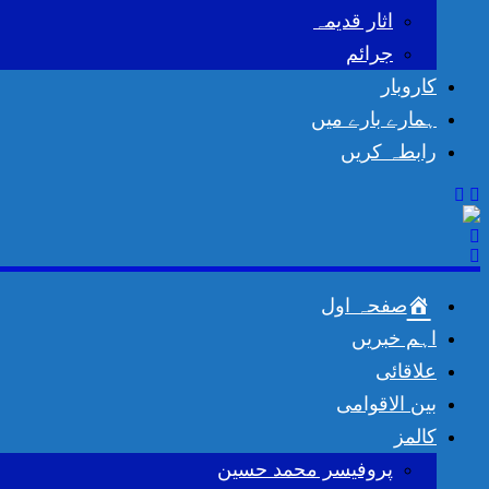
اثار قدیمہ
جرائم
کاروبار
ہمارے بارے میں
رابطہ کریں
صفحہ اول
اہم خبریں
علاقائی
بین الاقوامی
کالمز
پروفیسر محمد حسین