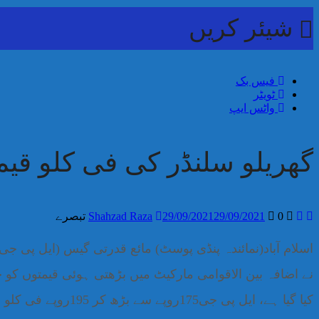
شیئر کریں
فیس بک
ٹویٹر
واٹس ایپ
گھریلو سلنڈر کی فی کلو قیمت میں 20ر
0 تبصرے
29/09/2021
29/09/2021
Shahzad Raza