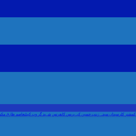
لرسیداں سیدہ زینب حسین کی پریس کانفرنس
شہید گر وپ کیپٹنعاصم طارق مکمل فوجی ا