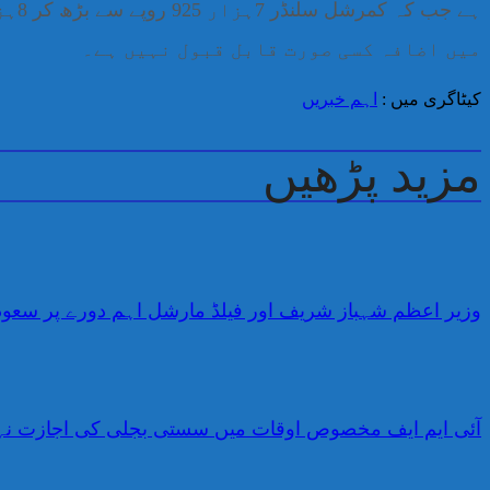
میں اضافہ کسی صورت قابل قبول نہیں ہے۔
کیٹاگری میں :
اہم خبریں
مزید پڑھیں
وزیر اعظم شہباز شریف اور فیلڈ مارشل اہم دورے پر سعو
آئی ایم ایف مخصوص اوقات میں سستی بجلی کی اجازت نہ