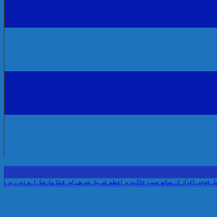
عزاز کے ساتھ سپردِ خاک
وزیر اعظم شہباز شریف اور فیلڈ مارشل اہم دورے پر سعودی عرب