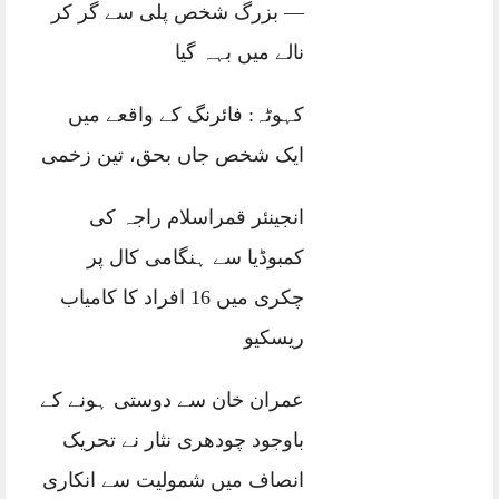
— بزرگ شخص پلی سے گر کر
نالے میں بہہ گیا
کہوٹہ: فائرنگ کے واقعے میں
ایک شخص جاں بحق، تین زخمی
انجینئر قمراسلام راجہ کی
کمبوڈیا سے ہنگامی کال پر
چکری میں 16 افراد کا کامیاب
ریسکیو
عمران خان سے دوستی ہونے کے
باوجود چودھری نثار نے تحریک
انصاف میں شمولیت سے انکاری