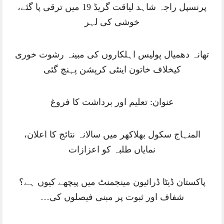
پرنسپل راجہ شاہد لیاقت گریڈ 19 میں ترقی پا گئے،
خوشی کی لہر
تھانہ دھمیال پولیس اہلکاروں کی مبینہ رشوت خوری
کیخلاف خاتون اینٹی کرپشن پہنچ گئی
عنوان: تعلیم اور برداشت کا فروغ
المنہاج سکول بھلاکھر میں سالانہ نتائج کا اعلان،
نمایاں طلبہ کو اعزازات
پاکستان ڈیٹا ڈرائیون مینجمنٹ میں پیچھے کیوں ہے؟
شفاف اور ثبوت پر مبنی فیصلوں کی…