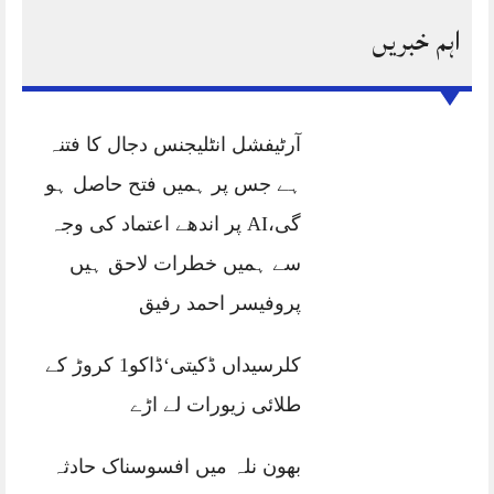
اہم خبریں
آرٹیفشل انٹلیجنس دجال کا فتنہ
ہے جس پر ہمیں فتح حاصل ہو
گی،AI پر اندھے اعتماد کی وجہ
سے ہمیں خطرات لاحق ہیں
پروفیسر احمد رفیق
کلرسیداں ڈکیتی‘ڈاکو1 کروڑ کے
طلائی زیورات لے اڑے
بھون نلہ میں افسوسناک حادثہ