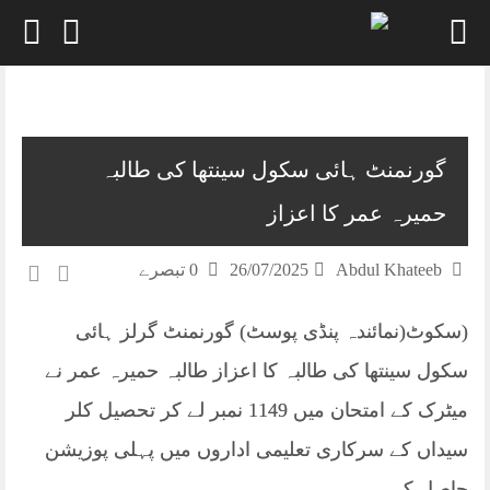
Skip
to
content
گورنمنٹ ہائی سکول سینتھا کی طالبہ
حمیرہ عمر کا اعزاز
Abdul Khateeb
26/07/2025
0 تبصرے
(سکوٹ(نمائندہ پنڈی پوسٹ) گورنمنٹ گرلز ہائی
سکول سینتھا کی طالبہ کا اعزاز طالبہ حمیرہ عمر نے
میٹرک کے امتحان میں 1149 نمبر لے کر تحصیل کلر
سیداں کے سرکاری تعلیمی اداروں میں پہلی پوزیشن
حاصل کی