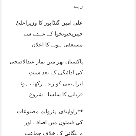
رہے
علی امین گنڈاپور کا وزیراعلیٰ
خیبرپختونخوا کے عہدے سے
مستعفی ہونے کا اعلان
پاکستان بھر میں نمازِ عیدالاضحی
کی ادائیگی کے بعد سنتِ
ابراہیمی کو زندہ رکھتے ہوئے
قربانی کا سلسلہ شروع
**راولپنڈی: پٹرولیم مصنوعات
کی قیمتوں میں اضافے اور
مہنگائی کے خلاف جماعت