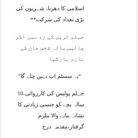
اسلامی کا دھرنا، شہریوں کی
بڑی تعداد کی شرکت**
جہلم ٹرین کی زد میں آکر
چالیس سالہ شخص جان کی
بازی ہارگیا
“یہ سسٹم اب نہیں چلے گا”
جہلم پولیس کی کارروائی،10
سالہ بچے کو جنسی زیادتی کا
نشانہ بنانے والا ملزم
گرفتار،مقدمہ درج