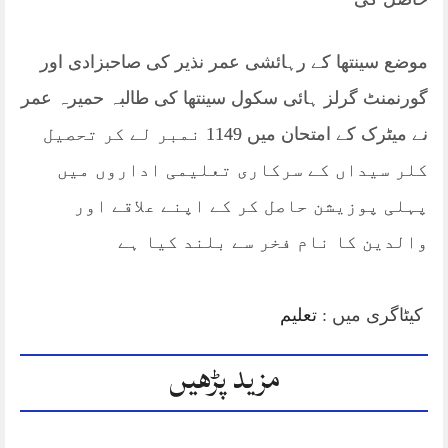
موضع سینتھا کے رہائشی عمر نذیر کی صاحبزادی اور
گورنمنٹ گرلز ہائی سکول سینتھا کی طالبہ حمیرہ عمر
نے میٹرک کے امتحان میں 1149 نمبر لے کر تحصیل
کلر سیداں کے سرکاری تعلیمی اداروں میں
پہلی پوزیشن حاصل کر کے اپنے علاقے اور
والدین کا نام فخر سے بلند کیا ہے
کیٹاگری میں :
تعلیم
مزید پڑھیں