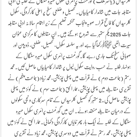
کلرسیداں (یاسر ملک) گورنمنٹ پرائمری سکول مہیرہ سنگال کے طلبہ کی ادبی
مقابلہ جات میں شاندار کامیابیاں۔تحصیل و ضلعی سطح پر اعلیٰ کارکردگی، سکول
کلرسیداں کا فاتح قرار۔ صوبہ پنجاب محکمہ تعلیم کے زیر اہتمام سالانہ ادبی مقابلہ
جات 2025 یکم ستمبر سے شروع ہو گئے ہیں۔ ان مقابلوں کا مرکزی عنوان
سیرت النبی ﷺرکھا گیا ہے اور یہ سلسلہ سکول، تحصیل، ضلعی، ڈویژن اور
صوبائی سطح تک جاری رہے گا۔گورنمنٹ پرائمری سکول مہیرہ سنگال کے
ہونہار طلبہ نے حسبِ روایت سکول لیول پر شاندار کامیابیاں حاصل کیں۔محمد
رستم (جماعت دوم) نے قرأت میں پہلی پوزیشن،محمد زیاد (جماعت پنجم) نے
تقریری مقابلے میں پہلی پوزیشن،عمار الحق (جماعت سوم) نے کوئز میں پہلی
پوزیشن حاصل کی۔2 ستمبر کو تحصیل کلرسیداں کے تمام سرکاری و نجی سکولوں
کے درمیان مقابلے منعقد ہوئے۔ ان میں گورنمنٹ پرائمری سکول مہیرہ
سنگال کے طلبہ نے ایک بار پھر نمایاں کارکردگی دکھائی۔عمار الحق نے کوئز میں
پہلی پوزیشن،محمد رستم نے قرأت میں دوسری پوزیشن،محمد زیاد نے تقریری