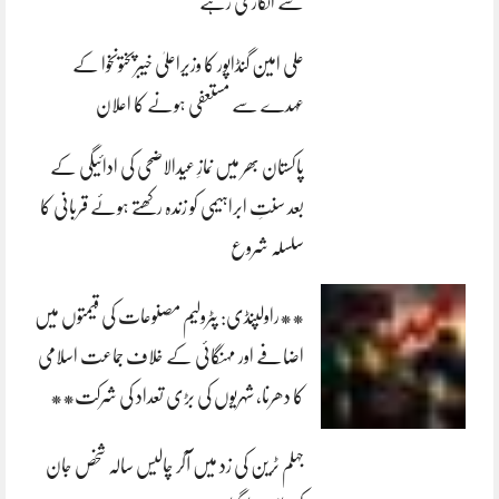
سے انکاری رہے
علی امین گنڈاپور کا وزیراعلیٰ خیبرپختونخوا کے
عہدے سے مستعفی ہونے کا اعلان
پاکستان بھر میں نمازِ عیدالاضحی کی ادائیگی کے
بعد سنتِ ابراہیمی کو زندہ رکھتے ہوئے قربانی کا
سلسلہ شروع
**راولپنڈی: پٹرولیم مصنوعات کی قیمتوں میں
اضافے اور مہنگائی کے خلاف جماعت اسلامی
کا دھرنا، شہریوں کی بڑی تعداد کی شرکت**
جہلم ٹرین کی زد میں آکر چالیس سالہ شخص جان