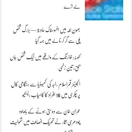
لے اڑے
بھون نلہ میں افسوسناک حادثہ — بزرگ شخص
پلی سے گر کر نالے میں بہہ گیا
کہوٹہ: فائرنگ کے واقعے میں ایک شخص جاں
بحق، تین زخمی
انجینئر قمراسلام راجہ کی کمبوڈیا سے ہنگامی کال
پر چکری میں 16 افراد کا کامیاب ریسکیو
عمران خان سے دوستی ہونے کے باوجود
چودھری نثار نے تحریک انصاف میں شمولیت