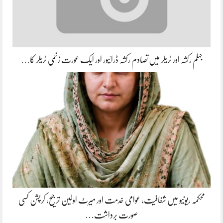
جہلم رکشہ اور ٹریلر میں تصادم رکشہ ڈرائیور اور ایک عورت زخمی ٹریلر کا…
محکمہ ریونیو میں شفافیت، عوامی خدمت اور میرٹ اولین ترجیح، کرپشن کسی
صورت برداشت…