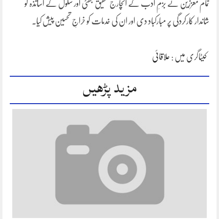
تمام معززین نے بزمِ ادب کے انچارج شفیق بھٹی اور سکول کے اساتذہ کو
شاندار کارکردگی پر مبارکباد دی اور ان کی خدمات کو خراجِ تحسین پیش کیا۔
کیٹاگری میں :
علاقائی
مزید پڑھیں