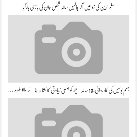
جہلم ٹرین کی زد میں آکر چالیس سالہ شخص جان کی بازی ہارگیا
جہلم پولیس کی کارروائی،10 سالہ بچے کو جنسی زیادتی کا نشانہ بنانے والا ملزم…