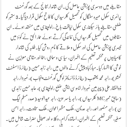
مقابلے میں دوسری پوزیشن حاصل کی۔ان شاندار نتائج کے بعد گورنمنٹ
پرائمری سکول مہیرہ سنگال کو تحصیل کلرسیداں کا فاتح سکول قرار دیا گیا۔3 ستمبر کو
ضلعی مقابلے ہائر سیکنڈری سکول لیاقت باغ، راولپنڈی میں منعقد ہوئے۔ ان
مقابلوں میں تحصیل کلرسیداں کی نمائندگی کرتے ہوئے عمار الحق نے کوئز میں
تیسری پوزیشن حاصل کی اور سکول و علاقے کا نام روشن کیا۔طلبہ کی شاندار
کامیابیوں پر محکمہ تعلیم کے افسران، سیاسی و سماجی رہنما اور مقامی معززین نے
خوشی کا اظہار کیا۔مبارکباد پیش کرنے والوں میں راجہ زاہد حسین (ریٹائرڈ اسسٹنٹ
کمشنر)، راجہ محمد یعقوب (ریٹائرڈ ڈائریکٹر لوکل گورنمنٹ پنجاب)، نمبردار راجہ
ذوالفقار علی (چیئرمین نمبردار ایسوسی ایشن ضلع راولپنڈی)، عابد حسین زاہدی
(سابق ممبر MC کلرسیداں)، راجہ یاسر عزیز، راجہ عیدالوحید (صدر مسلم لیگ
ن) راجہ منصور احمد، راجہ عدنان، ملک مظہر اعوان، ملک سخاوت، راجہ احسن
صغیر، محکمہ تعلیم کے افسران، اساتذہ کرام، وکلاء اور صحافی حضرات شامل ہیں۔