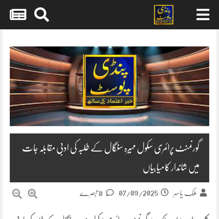
Skip
to
content
گورنمنٹ پرائمری سکول مہیرہ سنگال کے طلبہ کی ادبی مقابلہ جات
میں شاندار کامیابیاں
07/09/2025
ملک یاسر
0 تبصرے