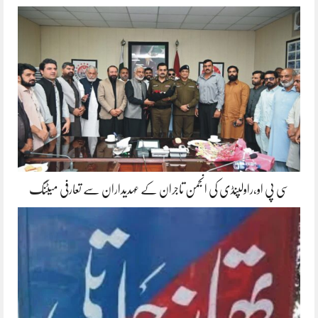
سی پی او،راولپنڈی کی انجمن تاجران کے عہدیداران سے تعارفی میٹنگ