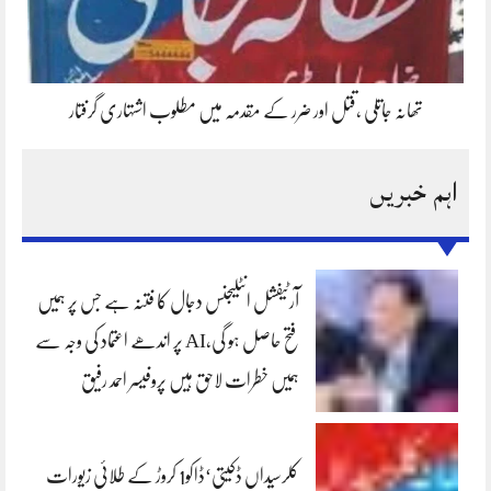
تھانہ جاتلی ،قتل اور ضرر کے مقدمہ میں مطلوب اشتہاری گرفتار
اہم خبریں
آرٹیفشل انٹلیجنس دجال کا فتنہ ہے جس پر ہمیں
فتح حاصل ہو گی،AI پر اندھے اعتماد کی وجہ سے
ہمیں خطرات لاحق ہیں پروفیسر احمد رفیق
کلرسیداں ڈکیتی‘ڈاکو1 کروڑ کے طلائی زیورات