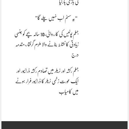
کی بازی ہارگیا
“یہ سسٹم اب نہیں چلے گا”
جہلم پولیس کی کارروائی،10 سالہ بچے کو جنسی
زیادتی کا نشانہ بنانے والا ملزم گرفتار،مقدمہ
درج
جہلم رکشہ اور ٹریلر میں تصادم رکشہ ڈرائیور اور
ایک عورت زخمی ٹریلر کا ڈرائیور فرار ہونے
میں کامیاب