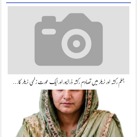
جہلم رکشہ اور ٹریلر میں تصادم رکشہ ڈرائیور اور ایک عورت زخمی ٹریلر کا…