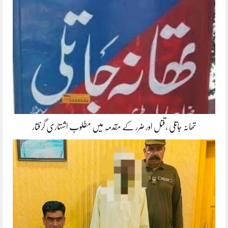
تھانہ جاتلی ،قتل اور ضرر کے مقدمہ میں مطلوب اشتہاری گرفتار