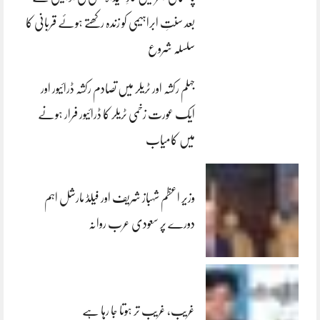
بعد سنتِ ابراہیمی کو زندہ رکھتے ہوئے قربانی کا
سلسلہ شروع
جہلم رکشہ اور ٹریلر میں تصادم رکشہ ڈرائیور اور
ایک عورت زخمی ٹریلر کا ڈرائیور فرار ہونے
میں کامیاب
وزیر اعظم شہباز شریف اور فیلڈ مارشل اہم
دورے پر سعودی عرب روانہ
غریب، غریب تر ہوتا جا رہا ہے