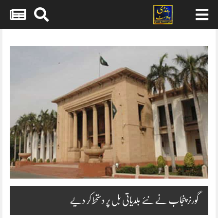
Skip
to
content
گورنر پنجاب نےنئے بلدیاتی بل پر دستحط کر دیے