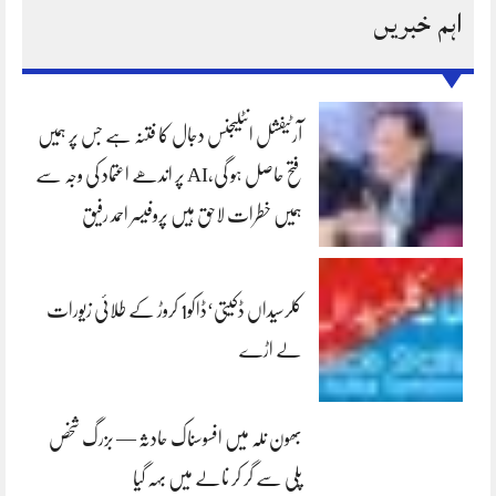
اہم خبریں
آرٹیفشل انٹلیجنس دجال کا فتنہ ہے جس پر ہمیں
فتح حاصل ہو گی،AI پر اندھے اعتماد کی وجہ سے
ہمیں خطرات لاحق ہیں پروفیسر احمد رفیق
کلرسیداں ڈکیتی‘ڈاکو1 کروڑ کے طلائی زیورات
لے اڑے
بھون نلہ میں افسوسناک حادثہ — بزرگ شخص
پلی سے گر کر نالے میں بہہ گیا