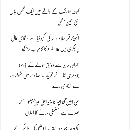
کہوٹہ: فائرنگ کے واقعے میں ایک شخص جاں
بحق، تین زخمی
انجینئر قمراسلام راجہ کی کمبوڈیا سے ہنگامی کال
پر چکری میں 16 افراد کا کامیاب ریسکیو
عمران خان سے دوستی ہونے کے باوجود
چودھری نثار نے تحریک انصاف میں شمولیت
سے انکاری رہے
علی امین گنڈاپور کا وزیراعلیٰ خیبرپختونخوا کے
عہدے سے مستعفی ہونے کا اعلان
پاکستان بھر میں نمازِ عیدالاضحی کی ادائیگی کے