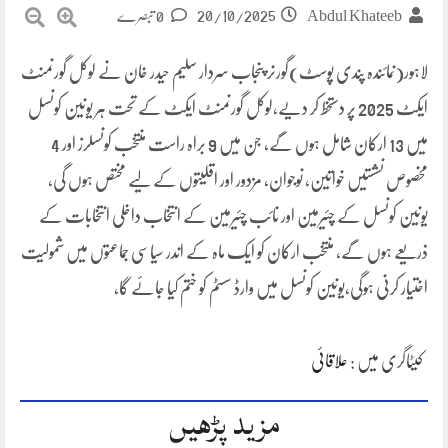
20/10/2025
Abdul Khateeb
0 تبصرے
لاہور(نمائندہ پندی پوسٹ)گورنر پنجاب سردار سلیم حیدر خان نے لوکل گورنمنٹ
ایکٹ 2025 پر دستخط کر دیے،لوکل گورنمنٹ ایکٹ کے تحت ہر یونین کونسل
میں 13 ارکان شامل ہوں گے، جن میں 9 براہ راست منتخب کونسلرز اور 4
مخصوص نشستیں خواتین، نوجوان، مزدور اور اقلیتوں کے لیے مختص ہوں گی،
یونین کونسل کے چئیرمین اور نائب چئیرمین کے انتخاب داخلی انتخابات کے
ذریعے ہوں گے، منتخب ارکان کو ایک ماہ کے اندر سیاسی جماعتوں میں شمولیت
اختیار کرنی ہوگی،یونین کونسل میں وارڈ سسٹم کو ختم کیا جائے گا،
کیٹاگری میں :
علاقائی
مزید پڑھیں