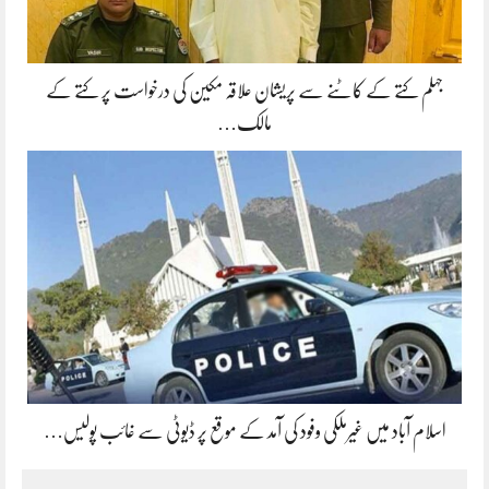
جہلم کتے کے کاٹنے سے پریشان علاقہ مکین کی درخواست پر کتے کے
مالک…
اسلام آباد میں غیرملکی وفود کی آمد کے موقع پر ڈیوٹی سے غائب پولیس…