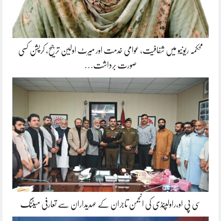
محکمہ ریونیو میں شفافیت، عوامی خدمت اور میرٹ اولین ترجیح، کرپشن کسی
صورت برداشت…
سی پی او،راولپنڈی کی انجمن تاجران کے عہدیداران سے تعارفی میٹنگ