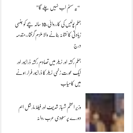
“یہ سسٹم اب نہیں چلے گا”
جہلم پولیس کی کارروائی،10 سالہ بچے کو جنسی
زیادتی کا نشانہ بنانے والا ملزم گرفتار،مقدمہ
درج
جہلم رکشہ اور ٹریلر میں تصادم رکشہ ڈرائیور اور
ایک عورت زخمی ٹریلر کا ڈرائیور فرار ہونے
میں کامیاب
وزیر اعظم شہباز شریف اور فیلڈ مارشل اہم
دورے پر سعودی عرب روانہ