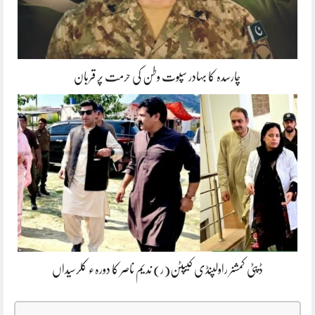
چارسدہ کا بہادر سپوت وطن کی حرمت پر قربان
ڈپٹی کمشنر راولپنڈی کیپٹن(ر) ندیم ناصر کا دورہء کلرسیداں