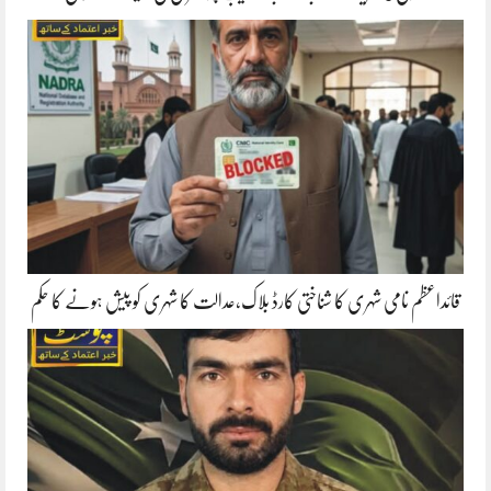
قائداعظم نامی شہری کا شناختی کارڈ بلاک،عدالت کا شہری کو پیش ہونے کا حکم