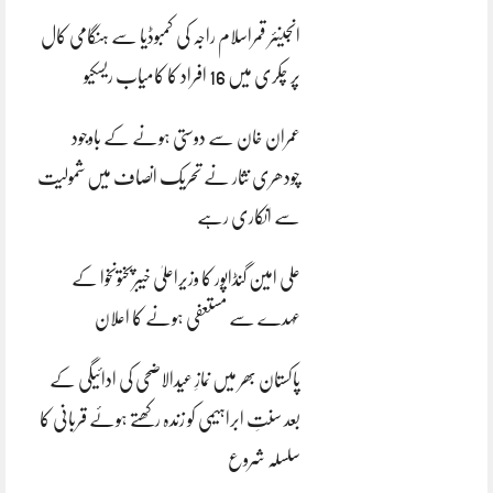
انجینئر قمراسلام راجہ کی کمبوڈیا سے ہنگامی کال
پر چکری میں 16 افراد کا کامیاب ریسکیو
عمران خان سے دوستی ہونے کے باوجود
چودھری نثار نے تحریک انصاف میں شمولیت
سے انکاری رہے
علی امین گنڈاپور کا وزیراعلیٰ خیبرپختونخوا کے
عہدے سے مستعفی ہونے کا اعلان
پاکستان بھر میں نمازِ عیدالاضحی کی ادائیگی کے
بعد سنتِ ابراہیمی کو زندہ رکھتے ہوئے قربانی کا
سلسلہ شروع