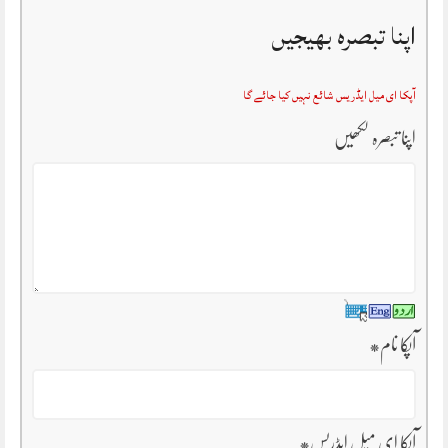
اپنا تبصرہ بھیجیں
آپکا ای میل ایڈریس شائع نہیں کیا جائے گا
اپنا تبصرہ لکھیں
آپکا نام
*
آپکا ای میل ایڈریس
*