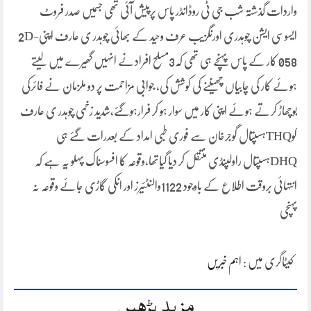
واردات گذشتہ شب جی ٹی روڈانڈر پاس پرپیش آئی تھی جسمیں صدر فروٹ
ایسوسی ایشن چوہدری اورنگزیب عرف وحید کے بھائی چوہدر ی عارف اپنی2D-
058 کار کے پاس پہنچے ہی تھی کہ3مسلح افرادنے انہیں گھیرے میں لیتے
ہوئے کار کی چابیاں چھیننے کی کوشش کی، جوابی مزاحمت پر دو ملزمان نے فائرکی
بوچھاڑ کرتے ہوئے اپنی کار میں سوار ہو کر فرارہوگئے،شدید زخمی چوہدر ی عارف
کوTHQہسپتال گوجرخان سے فوری طبی امداد کے بعدرات گئے ہی
DHQہسپتال راولپنڈی منتقل کر دیا گیاتھا،وقوعہ کا افسوسناک پہلو یہ ہے کہ
انتہائی بروقت اطلاع کے باوجود 1122والنٹئیرز اور انکی گاڑی جائے وقوعہ نہ
پہنچی
کیٹاگری میں :
اہم خبریں
مزید پڑھیں