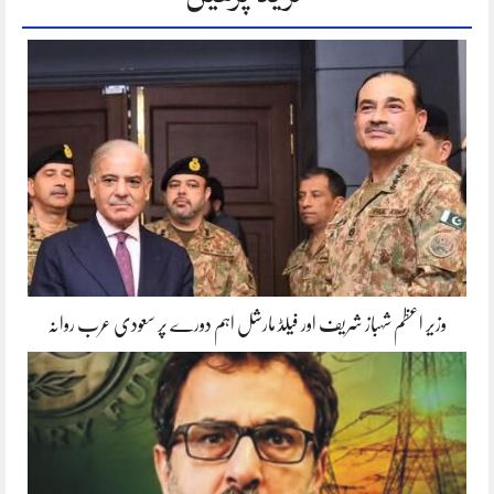
وزیر اعظم شہباز شریف اور فیلڈ مارشل اہم دورے پر سعودی عرب روانہ