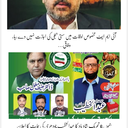
آئی ایم ایف مخصوص اوقات میں سستی بجلی کی اجازت نہیں دے رہا،
وفاقی…
جموں 6 تحریک شاد باد کا عبدالخطیب چودھری کی حمایت کا اعلان