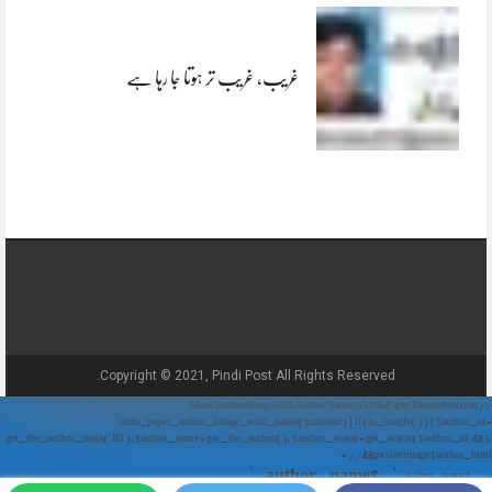
غریب، غریب تر ہوتا جا رہا ہے
Copyright © 2021, Pindi Post All Rights Reserved.
// Show Author Image with Author Name in UrduPaper Theme function
urdu_paper_author_image_with_name($content) { if (is_single()) { $author_id =
get_the_author_meta('ID'); $author_name = get_the_author(); $author_avatar = get_avatar($author_id, 48);
// 48px size image $author_html = '
' . $author_name . '
' . $author_avatar . '