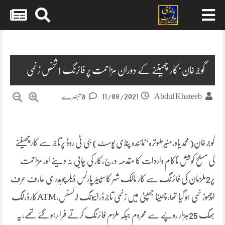
Skip
to
content
گوجر خان‘کار چھیننے کے دوران مزاحمت پر فائرنگ 1شخص زخمی
11/08/2021
Abdul Khateeb
0 تبصرے
گوجرخان(محمدیاورمنیرملہوترہ‘نمائندہ پنڈی پوسٹ) جی ٹی روڈ پرتاجر سے کارچھیننے
کی مسلح کوشش ناکام واردات کا مقدمہ درج،کار کی چابی نہ دینے اور مزاحمت
پر2ملزمان کی فائرنگ سے کار مالک شہر کاسپیئر پارٹس ڈیلرچوہدر ی عارف عرف
اچُھوز خمی ہو گیا تھا،چھینا جھپٹی میں زخمی تاجرڈرائیونگ لائسنس،ATMکارڈ،لگ
بھگ 25ہزار روپے سے محروم جبکہ ملزم فائرنگ کرتے فرا رہو گئے تھے،یہ