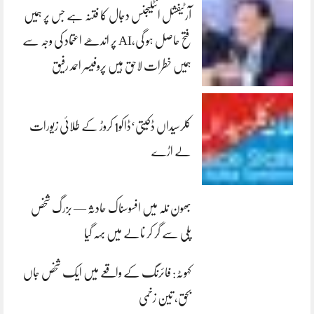
آرٹیفشل انٹلیجنس دجال کا فتنہ ہے جس پر ہمیں
فتح حاصل ہو گی،AI پر اندھے اعتماد کی وجہ سے
ہمیں خطرات لاحق ہیں پروفیسر احمد رفیق
کلرسیداں ڈکیتی‘ڈاکو1 کروڑ کے طلائی زیورات
لے اڑے
بھون نلہ میں افسوسناک حادثہ — بزرگ شخص
پلی سے گر کر نالے میں بہہ گیا
کہوٹہ: فائرنگ کے واقعے میں ایک شخص جاں
بحق، تین زخمی