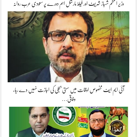
وزیر اعظم شہباز شریف اور فیلڈ مارشل اہم دورے پر سعودی عرب روانہ
آئی ایم ایف مخصوص اوقات میں سستی بجلی کی اجازت نہیں دے رہا،
وفاقی…