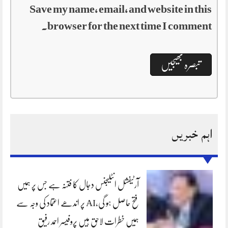
Save my name, email, and website in this
browser for the next time I comment.
اہم خبریں
آرٹیفشل انٹلیجنس دجال کا فتنہ ہے جس پر ہمیں
فتح حاصل ہو گی،AI پر اندھے اعتماد کی وجہ سے
ہمیں خطرات لاحق ہیں پروفیسر احمد رفیق