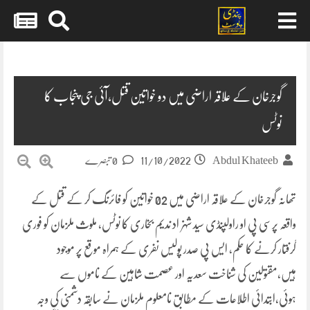
Skip
to
content
گوجرخان کے علاقہ اراضی میں دو خواتین قتل،آئی جی پنجاب کا
نوٹس
11/10/2022
Abdul Khateeb
0 تبصرے
تھانہ گوجرخان کے علاقہ اراضی میں 02 خواتین کو فائرنگ کر کے قتل کے
واقعہ پرسی پی او راولپنڈی سید شہزاد ندیم بخاری کا نوٹس، ملوث ملزمان کو فوری
گرفتار کرنے کا حکم، ایس پی صدر پولیس نفری کے ہمراہ موقع پر موجود
ہیں،مقتولین کی شناخت سعدیہ اور عصمت شاہین کے ناموں سے
ہوئی،ابتدائی اطلاعات کے مطابق نامعلوم ملزمان نے سابقہ دشمنی کی وجہ