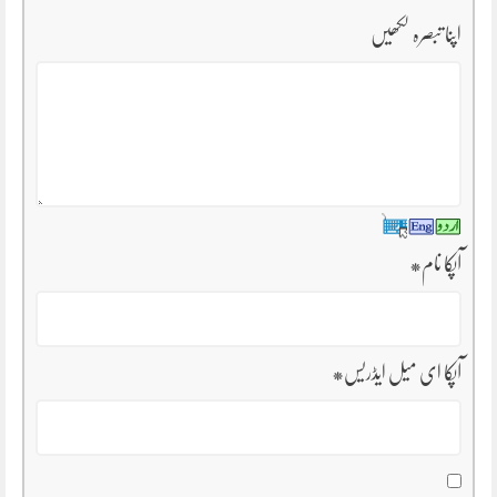
اپنا تبصرہ لکھیں
آپکا نام
*
آپکا ای میل ایڈریس
*