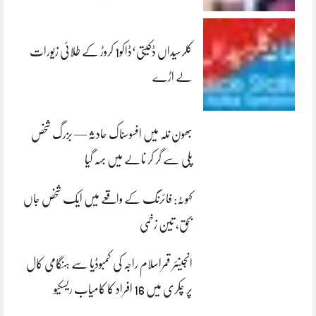
کلرسیداں ڈکیتی‘ڈاکو1 کروڑ کے طلائی زیورات
لے اڑے
بھون نلہ میں افسوسناک حادثہ — بزرگ شخص
پلی سے گر کر نالے میں بہہ گیا
کہوٹہ: فائرنگ کے واقعے میں ایک شخص جاں
بحق، تین زخمی
انجینئر قمراسلام راجہ کی کمبوڈیا سے ہنگامی کال
پر چکری میں 16 افراد کا کامیاب ریسکیو