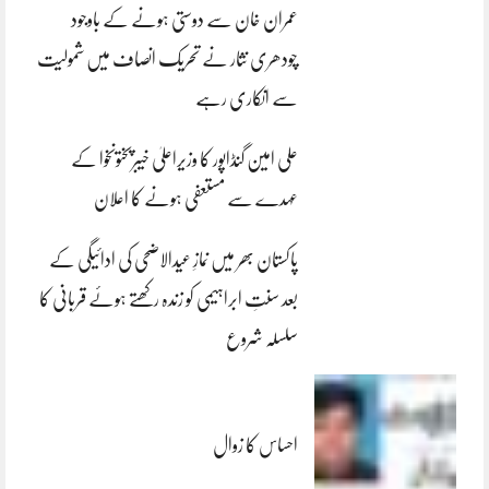
عمران خان سے دوستی ہونے کے باوجود
چودھری نثار نے تحریک انصاف میں شمولیت
سے انکاری رہے
علی امین گنڈاپور کا وزیراعلیٰ خیبرپختونخوا کے
عہدے سے مستعفی ہونے کا اعلان
پاکستان بھر میں نمازِ عیدالاضحی کی ادائیگی کے
بعد سنتِ ابراہیمی کو زندہ رکھتے ہوئے قربانی کا
سلسلہ شروع
احساس کا زوال