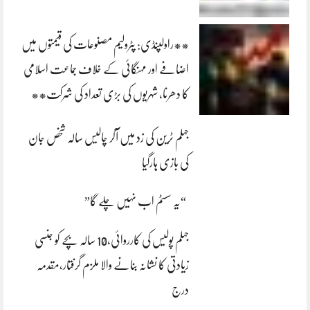
**راولپنڈی: پٹرولیم مصنوعات کی قیمتوں میں
اضافے اور مہنگائی کے خلاف جماعت اسلامی
کا دھرنا، شہریوں کی بڑی تعداد کی شرکت**
جہلم ٹرین کی زد میں آکر چالیس سالہ شخص جان
کی بازی ہارگیا
“یہ سسٹم اب نہیں چلے گا”
جہلم پولیس کی کارروائی،10 سالہ بچے کو جنسی
زیادتی کا نشانہ بنانے والا ملزم گرفتار،مقدمہ
درج