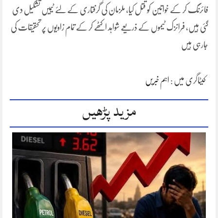
فائرنگ کر کے خواتین کو قتل کیا، ملزمان کی گرفتاری کے لئے ٹیمیں تشکیل دی
گئی ہیں، فرانزک ٹیموں کے ذریعے شواہد اکٹھے کر کے تمام زاویوں پر تحقیقات کی
جارہی ہیں
کیٹاگری میں :
اہم خبریں
مزید پڑھیں