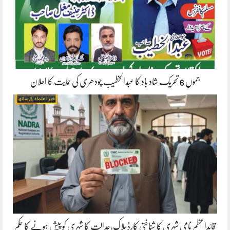
جموں 6 تحریک شاد باد کا عبدالخطیب چودھری کی حمایت کا اعلان
قائداعظم نامی شہری کا شناختی کارڈ بلاک،عدالت کا شہری کو پیش ہونے کا حکم