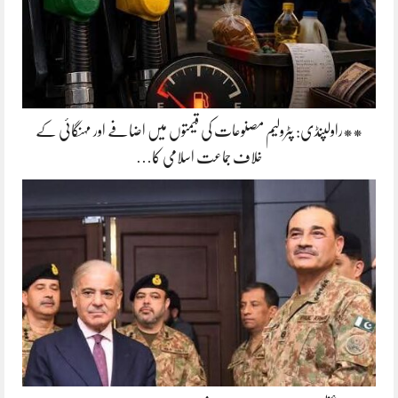
**راولپنڈی: پٹرولیم مصنوعات کی قیمتوں میں اضافے اور مہنگائی کے
خلاف جماعت اسلامی کا…