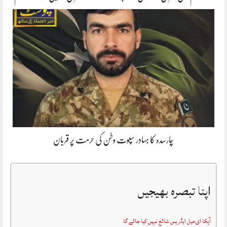
چارسدہ کا بہادر سپوت وطن کی حرمت پر قربان
اپنا تبصرہ بھیجیں
آپکا ای میل ایڈریس شائع نہیں کیا جائے گا