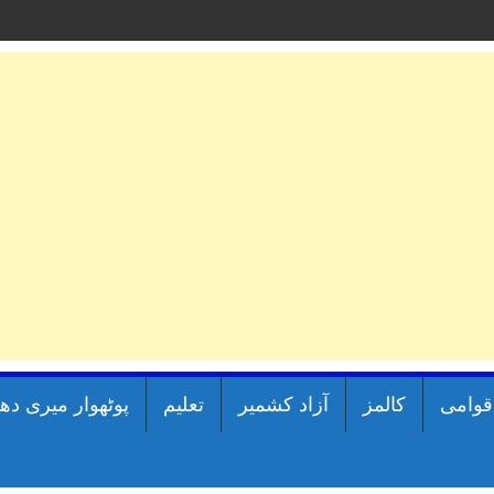
اقوامی
کالمز
آزاد کشمیر
تعلیم
پوٹھوار میری دھ