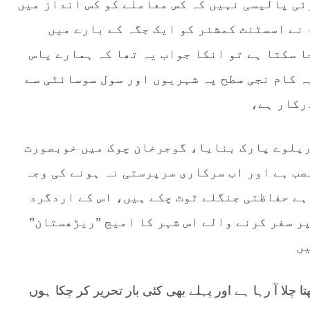
ئی پالیسی نہیں کہ کس معاملے کو کس انداز میں
 نے اسسٹنٹ کمشنر کو ایک جگہ کے بارے میں
ا سکتا ہے تو انکا جواب یہ تھا کہ ہمارے پاس
ہ کام نجی سطح پہ شہریوں اور سول سوسائٹی سے
رکار ہے،
 ریلوے پارک بنایا، گوجرخان چوک میں خوبصورت
صب ہے اور اب سرکاری سرپرستی نہ ہونے کی وجہ
 ہے حفاظتی جنگلے ٹوٹ چکے ہیں، اس کے اردگرد
پر سفر کرنے والے اس شہر کا امیج ”ریڑھستان”
یں
چلا آ رہا ہے اور پہلے بھی کئی بار تحریر کر چکا ہوں