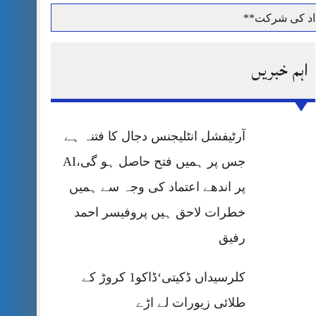
داد کی شرکت**
اہم خبریں
حرمت پر قربان
آرٹیفشل انٹلیجنس دجال کا فتنہ ہے
 کی پریس کانفرنس
جس پر ہمیں فتح حاصل ہو گی،AI
پر اندھے اعتماد کی وجہ سے ہمیں
خطرات لاحق ہیں پروفیسر احمد
رفیق
کلرسیداں ڈکیتی‘ڈاکو1 کروڑ کے
طلائی زیورات لے اڑے