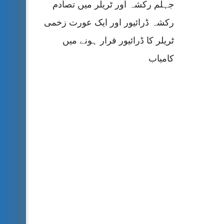
جہلم رکشہ اور ٹریلر میں تصادم
رکشہ ڈرائیور اور ایک عورت زخمی
ٹریلر کا ڈرائیور فرار ہونے میں
کامیاب