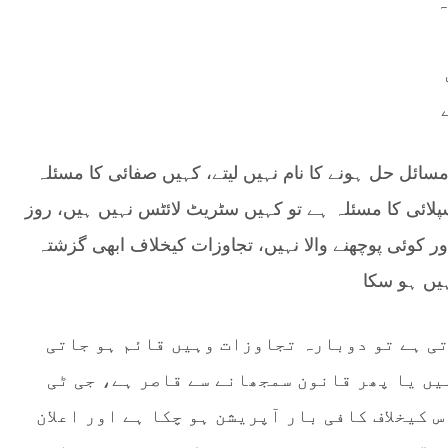
ہ
مسائل حل ہونے کا نام نہیں لیتے، کہیں صفائی کا مسئلہ
لائی کا مسئلہ ہے تو کہیں سٹریٹ لائٹس نہیں ہیں، روز
ر کوئی پوچھنے والا نہیں، تجاوزات کیخلاف ابھی گزشتہ
یں ہو سکا
ی ہے تو دوبارہ تجاوزات وہیں قائم ہو جاتی
یں یا پھر قانون سمجھانے سے قاصر ہے، جی ٹی
 کیخلاف کافی بار آپریشن ہو چکا ہے اور اعلان