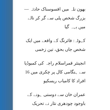
بھون نلہ میں افسوسناک حادثہ —
بزرگ شخص پلی سے گر کر نالے
میں بہہ گیا
کہوٹہ: فائرنگ کے واقعے میں ایک
شخص جاں بحق، تین زخمی
انجینئر قمراسلام راجہ کی کمبوڈیا
سے ہنگامی کال پر چکری میں 16
افراد کا کامیاب ریسکیو
عمران خان سے دوستی ہونے کے
باوجود چودھری نثار نے تحریک