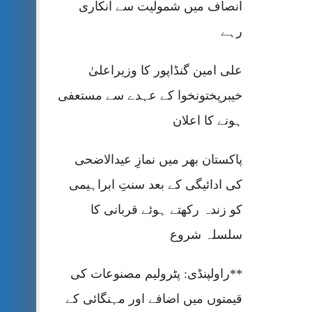
انصاف میں شمولیت سے انکاری
رہے
علی امین گنڈاپور کا وزیراعلیٰ
خیبرپختونخوا کے عہدے سے مستعفی
ہونے کا اعلان
پاکستان بھر میں نمازِ عیدالاضحی
کی ادائیگی کے بعد سنتِ ابراہیمی
کو زندہ رکھتے ہوئے قربانی کا
سلسلہ شروع
**راولپنڈی: پٹرولیم مصنوعات کی
قیمتوں میں اضافے اور مہنگائی کے