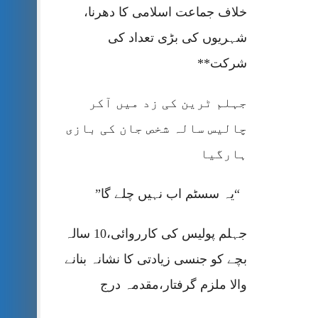
خلاف جماعت اسلامی کا دھرنا،
شہریوں کی بڑی تعداد کی
شرکت**
جہلم ٹرین کی زد میں آکر
چالیس سالہ شخص جان کی بازی
ہارگیا
“یہ سسٹم اب نہیں چلے گا”
جہلم پولیس کی کارروائی،10 سالہ
بچے کو جنسی زیادتی کا نشانہ بنانے
والا ملزم گرفتار،مقدمہ درج