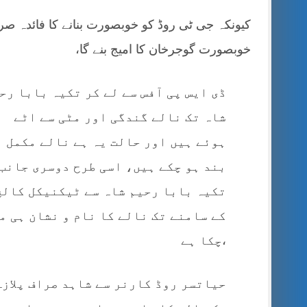
کیونکہ جی ٹی روڈ کو خوبصورت بنانے کا فائدہ صر
خوبصورت گوجرخان کا امیج بنے گا،
ڈی ایس پی آفس سے لے کر تکیہ بابا رح
شاہ تک نالے گندگی اور مٹی سے اٹے
ہوئے ہیں اور حالت یہ ہے نالے مکمل
بند ہو چکے ہیں، اسی طرح دوسری جانب
تکیہ بابا رحیم شاہ سے ٹیکنیکل کالج
کے سامنے تک نالے کا نام و نشان ہی م
چکا ہے،
حیاتسر روڈ کارنر سے شاہد صراف پلازہ