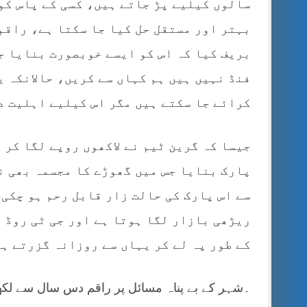
سالوں کیلیے پڑ جاتے ہیں، کسی کے پاس کو
بہتر اور مستقل حل کیا جا سکتا ہے، راقم
بریف کیا کہ اس کو ایسے خوبصورت بنایا ج
فنڈ نہیں ہیں ہم کہاں سے کریں، حالانکہ ی
کرائے جا سکتے ہیں مگر اس کیلیے اہلیت د
جیسا کہ گرین ٹیم نے لاکھوں روپے لگا کر
پارک بنایا جس میں گھوڑے کا مجسمہ بھی ن
سے اس پارک کی حالت زار قابل رحم ہو چکی
ریڑھی بازار لگا ہوتا ہے اور جی ٹی روڈ 
کے طور پہ لے کر یہاں سے روزانہ گزرتے ہ
۔شہر کے بے پناہ مسائل پر راقم دس سال سے لکھتا 