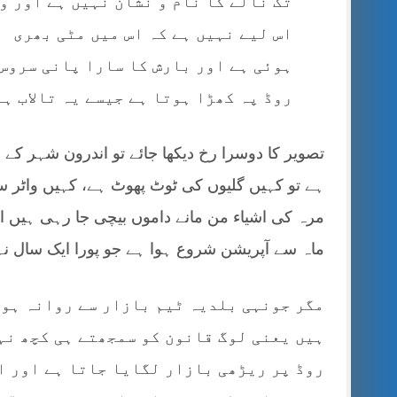
تک نالے کا نام و نشان نہیں ہے اور و
اس لیے نہیں ہے کہ اس میں مٹی بھری
ہوئی ہے اور بارش کا سارا پانی سروس
روڈ پہ کھڑا ہوتا ہے جیسے یہ تالاب ہے
تصویر کا دوسرا رخ دیکھا جائے تو اندرون شہر کے 
ہے تو کہیں گلیوں کی ٹوٹ پھوٹ ہے، کہیں واٹر سپ
مرہ کی اشیاء من مانے داموں بیچی جا رہی ہیں او
ماہ سے آپریشن شروع ہوا ہے جو پورا ایک سال نہ
مگر جونہی بلدیہ ٹیم بازار سے روانہ ہوت
ہیں یعنی لوگ قانون کو سمجھتے ہی کچھ نہ
روڈ پر ریڑھی بازار لگایا جاتا ہے اور اس