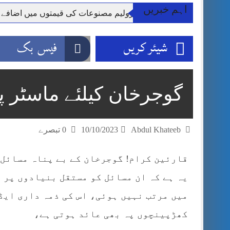
اہم خبریں
**راولپنڈی: پٹرولیم مصنوعات کی قیمتوں میں اضافے
وزیر اعظم شہباز شریف اور فیلڈ مارشل اہم دورے پ
شیئر کریں
فیس بک
آئی ایم ایف مخصوص اوقات میں سستی بجلی کی اجازت 
قائداعظم نامی شہری کا شناختی کارڈ بلاک،عدالت کا
ڈپٹی کمشنر راولپنڈی کیپٹن(ر) ندیم ناصر کا دورہء کل
گوجرخان کیلئے ماسٹر 
اسلام آباد میں غیرملکی وفود کی آمد کے موقع پر ڈیوٹی سے غائب پولیس اہلکاروں کی
مون سون بارشیں، لینڈ سلائیڈنگ اور کوٹلی ستیاں کے نظ
Abdul Khateeb
10/10/2023
0 تبصرے
قارئین کرام! گوجرخان کے بے پناہ مسائل 
یہ ہے کہ ان مسائل کو مستقل بنیادوں پر ا
میں مرتب نہیں ہوئی، اس کی ذمہ داری ای
کھڑپینچوں پہ بھی عائد ہوتی ہے،