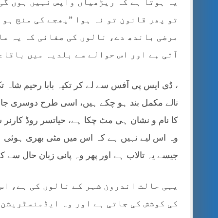
یہ ہوتا ہے کہ ریڑھیاں واپس نہیں ہوں گی
تو پھر قانون تو نہ ہوا ”پھجے کی منج ہو 
مرضی باندھ دے، نالوں کی صفائی کا یہ عا
آتی ہے اور اس حوالے سے بلدیہ میں باقاع
، ڈی ایس پی آفس سے لے کر تکیہ بابا رحیم شاہ تک
نالے مکمل بند ہو چکے ہیں، اسی طرح دوسری جانب 
کا نام و نشان ہی مٹ چکا ہے، حیاتسر روڈ کارنر س
وہ اس لیے نہیں ہے کہ اس میں مٹی بھری ہوئی ہے
جیسے یہ تالاب ہے اور پھر وہ پانی زبان حال سے کہہ
یہی حالت اندرون شہر کے نالوں کی ہے، اس
کی کوشش کی جاتی ہے اور وہ ایڈمنسٹریشن 