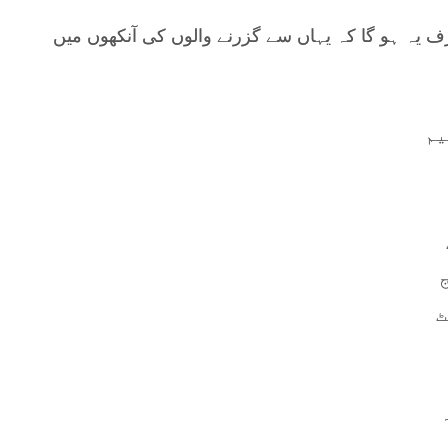
ف یہ ہو گا کہ یہاں سے گزرنے والوں کی آنکھوں میں
یم
ٹ