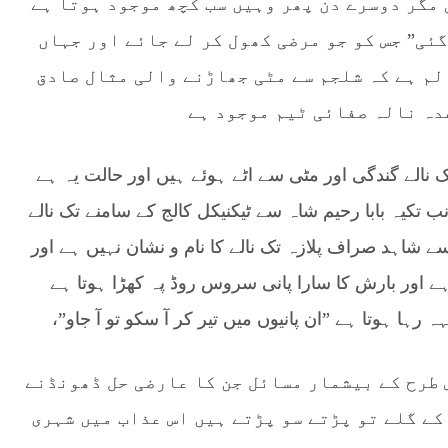
 مگر دوسرے دن پھر وہیں سب کچھ موجود ہوتا ہے
گئی” جس کو جو مرضی کھول کر لے جائے اور جہاں
لم ہے کہ شلجم سے مٹی جھاڑنے والی مثال صادق
دہ نالہ صفائی ٹیم موجود ہے
 نالے گندگی اور مٹی سے اٹے ہوئے ہیں اور حالت یہ ہے
تکیہ بابا رحیم شاہ سے ٹیکنیکل کالج کے سامنے تک نالے
ے شاہد صراف پلازہ تک نالے کا نام و نشان نہیں ہے اور
 اور بارش کا سارا پانی سروس روڈ پہ کھڑا ہوتا ہے
 رہا ہوتا ہے ”ان پانیوں میں تیر کر آ سکو تو آ جاو”،
 طرح کے بیشمار مسائل جن کا عارضی حل ڈھونڈنے
کے گلے تو پڑتے سو پڑتے ہیں اس عذاب میں شہری