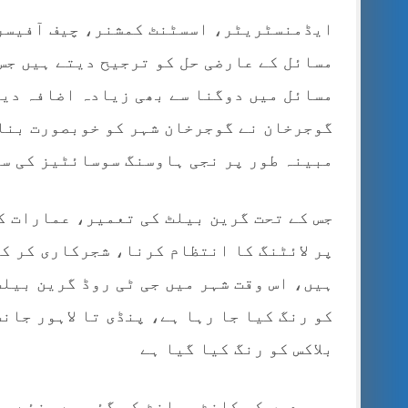
ایڈمنسٹریٹر، اسسٹنٹ کمشنر، چیف آفیسر،
مسائل کے عارضی حل کو ترجیح دیتے ہیں جس 
مسائل میں دوگنا سے بھی زیادہ اضافہ دی
گوجرخان نے گوجرخان شہر کو خوبصورت بنان
مبینہ طور پر نجی ہاوسنگ سوسائٹیز کی سپ
جس کے تحت گرین بیلٹ کی تعمیر، عمارات کو
پر لائٹنگ کا انتظام کرنا، شجرکاری کر ک
ہیں، اس وقت شہر میں جی ٹی روڈ گرین بیلٹ
کو رنگ کیا جا رہا ہے، پنڈی تا لاہور جان
بلاکس کو رنگ کیا گیا ہے
، پودوں کی کانٹ چھانٹ کی گئی ہے، نئے پ