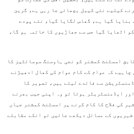
رنے کیلیے نئی کیبل بچھائی جا رہی ہے، گرین
 بنایا گیا ہے، گھاس لگایا گیا، نئے پودے
و اٹھایا گیا جس سے جھاڑیوں کا خاتمہ ہو گا،
ابق اسسٹنٹ کمشنر کو نجی ہاوسنگ سوسائٹیز کا
 چاہیے کہ عوام کے کام عوام کی کھال ادھیڑنے
ڈمنسٹریشن سے فائدے لیتے ہیں، تصویر کا
اور ایڈمنسٹریٹر ہوتا تو وہ اپنی جیب بھرنے
ہر کی فلاح کا کام کرنے پر اسسٹنٹ کمشنر جہاں
شہریوں کے مسائل دیکھے جائیں تو انکے مقابلے