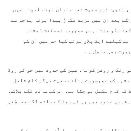
 انجینئرز سمیت ذمہ داران اپنے ادوار میں
کے بعد ان میں مزید بگاڑ پیدا ہوتا ہے جس سے
کھنے کو ملتا ہے، موجودہ اسسٹنٹ کمشنر
ے کیلیے ایک پلان مرتب کیا جس میں ان کو
ورٹ بھی حاصل ہے
 رنگ و روغن کرنا، شہر کی حدود میں جی ٹی روڈ
ے شہر کو خوبصورت بنانے سمیت دیگر کام شامل
 کا کام مکمل ہو چکا ہے، اس کے ساتھ لگے بلاکس
ب شہری حدود میں جی ٹی روڈ کے ساتھ لگے حفاظتی
ودے لگائے گئے ہیں، تحصیل آفس کی عمارت کو