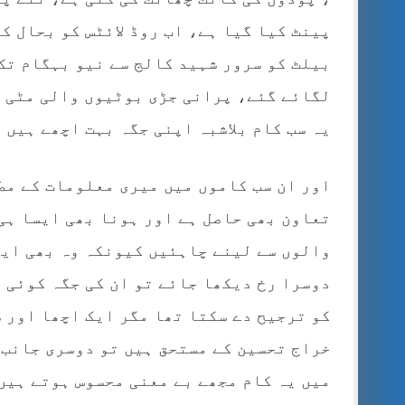
پینٹ کیا گیا ہے، اب روڈ لائٹس کو بحال ک
بیلٹ کو سرور شہید کالج سے نیو بہگام تک
لگائے گئے، پرانی جڑی بوٹیوں والی مٹی ک
یہ سب کام بلاشبہ اپنی جگہ بہت اچھے ہیں
اور ان سب کاموں میں میری معلومات کے مط
تعاون بھی حاصل ہے اور ہونا بھی ایسا ہی
والوں سے لینے چاہئیں کیونکہ وہ بھی ای
دوسرا رخ دیکھا جائے تو ان کی جگہ کوئی 
کو ترجیح دے سکتا تھا مگر ایک اچھا اور ش
خراج تحسین کے مستحق ہیں تو دوسری جانب 
میں یہ کام مجھے بے معنی محسوس ہوتے ہیں