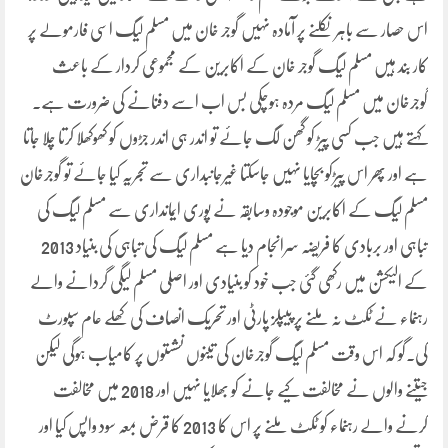
اس حصار سے باہر نکلنے پر آمادہ نہیں گوجر خان میں مسلم لیگ اسی فارمولے پر
کار بند ہیں مسلم لیگ گوجر خان کے اکابرین کے مجموعی کردار کے باعث
گوجرخان میں مسلم لیگ مردہ ہوچکی بس اب اسے دفنانے کی ضرورت ہے۔
کہتے ہیں جب کسی پیڑ کو گھن لگ جائے تو اندر ہی اندر جڑوں کو کھوکھلا کرتا چلا جاتا
ہے اور پھر اس پیڑکو بچایا نہیں جاسکتا غیرجانبداری سے تجریہ کیا جائے تو گوجرخان
مسلم لیگ کے اکابرین موجودہ وسابقہ نے پوری ایمانداری سے مسلم لیگ کی
تباہی اور بربادی کا فریضہ سرانجام دیا ہے مسلم لیگ کی تباہی کی بنیاد 2013
کے الیکشن میں رکھی گئی جب خود کو بنیادی اور اصلی مسلم لیگی گردانے والے
رہنماء نے ٹکٹ نہ ملنے پر پیپلز پارٹی اور تحریک انصاف کی کھلے عام سپورٹ
کی۔گو کہ اس وقت مسلم لیگ گوجرخان کی تینوں نشستوں پر کامیاب ہوگی لیکن
جیتنے والوں نے مخالفت کیے جانے کو بھلایا نہیں اور 2018 میں مخالفت
کرنے والے رہنماء کو ٹکٹ ملنے پر اس کا 2013 کا قرض بمعہ سود واپس کیا اور