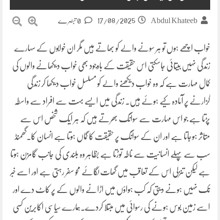
17/08/2025
Abdul Khateeb
0 تبصرے
خواب اچھے ہوں تو ہر سونے والے کو بھاتے ہیں مگر ان خوابوں کے سہارے
زندگی نہیں بیتائی جاسکتی اس حقیقت کے باوجود بھی خواب دیکھانے والوں کی
کمال مہارت ہے کہ وہ خواب دیکھنے والے کو مسلسل خواب دیکھا کر زندگی
گزارنے پر آمادہ کیے ہوئے ہیں۔ زندگی میں ایسے بہت سے افراد سے واسطہ
پڑتا ہے جو اس مہارت سے سوانگ بھرتے ہیں کہ ہر ایک شخص اس سے
متاثر ہوجاتا ہے اور ان کے سوانگ پر حقیقت کا گماں ہوتا ہے انسان کا۔گھمنڈ
سب سے پہلے انسانیت سے ناطہ توڑتا ہے بظاہر وہ بلندی کی جانب گامزن ہوتا
ہے لیکن تنزلی اس کے تعاقب میں گھات لگائے محو سفر رہتی ہے اور اسے خبر
تک نہیں ہونے دیتی کہ کب ہواؤں میں اڑانے والوں کے پر کاٹ دے اور
اسے زمین بوس ہونے کی رسوائی میں مبتلا کردے۔ہمارے سیاسی اکابرین کسی