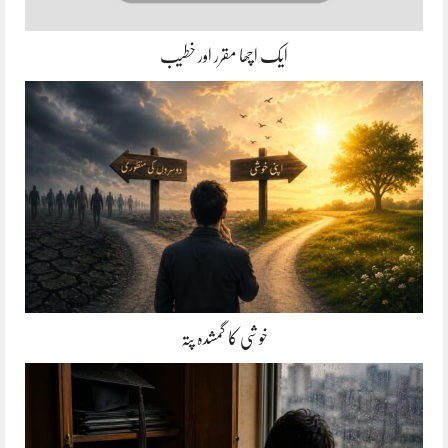
ایک اچھا مقرر اور خطیب
خوشی کا گمشدہ پتہ