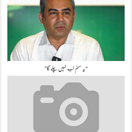
“یہ سسٹم اب نہیں چلے گا”