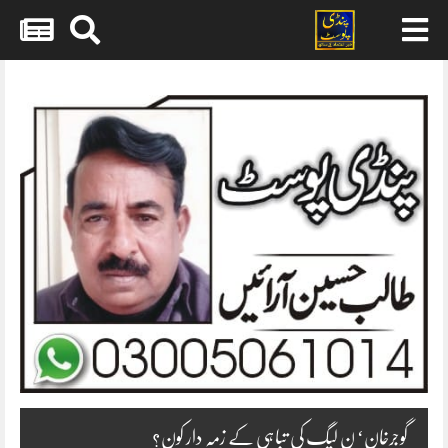
Skip
to
content
گوجرخان‘ ن لیگ کی تباہی کے زمہ دار کون؟