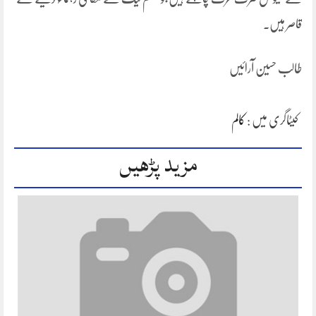
قاصر ہیں۔
طالب حسین آرائیں
کیٹاگری میں :
کالم
مزید پڑھیں