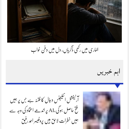
الماری میں رکھی ڈگریاں، دل میں دفن خواب
اہم خبریں
آرٹیفشل انٹلیجنس دجال کا فتنہ ہے جس پر ہمیں
فتح حاصل ہو گی،AI پر اندھے اعتماد کی وجہ سے
ہمیں خطرات لاحق ہیں پروفیسر احمد رفیق