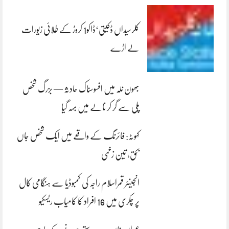
کلرسیداں ڈکیتی‘ڈاکو1 کروڑ کے طلائی زیورات
لے اڑے
بھون نلہ میں افسوسناک حادثہ — بزرگ شخص
پلی سے گر کر نالے میں بہہ گیا
کہوٹہ: فائرنگ کے واقعے میں ایک شخص جاں
بحق، تین زخمی
انجینئر قمراسلام راجہ کی کمبوڈیا سے ہنگامی کال
پر چکری میں 16 افراد کا کامیاب ریسکیو