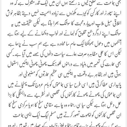
بھی جماعت سے تعلق کیوں نہ رکھتے ہوں ان میں ایک قدر مشترک ہے کہ وہ
اپنے سپورٹر اور کارکن کو کیڑے مکوڑوں سے زیادہ اہمیت نہیں دیتے بظاہر خوش
اخلاقی میل ملاپ اور پیار ومحبت کا سوانگ بھرا جاتا ہے لیکن حقیقت میں یہ
سوانگ اپنے اردگرد جمع مخلوق کو لبھانے اور خواب دیکھانے کے لیے ہوتا ہے
آنکھوں میں دھول جھونکنا ایک عام سا محاورہ ہے جسے ہم سب نے پڑھا ہے
لیکن اس کا عملی مظاہرہ صرف ہمارے سیاست دانوں کی حصے میں آیا ہے۔کسی
بھی عمارت کی تعمیر میں بنیاد سے درجنوں فلورز تک چھوٹی چھوٹی اینٹیں استعمال
ہوتی ہیں اور بظاہر بے وقعت یہ اینٹیں ہی عظیم عمارتوں کو مضبوطی اور
پائیداری عطا کرتی ہیں اسی طرح سیاسی جماعتوں کو بام عروج تک پہنچانے میں
ان جماعتوں کی چھوٹے چھوٹے کارکنوں کی مخلصی اور نظریے سے وابستگی کا بڑا
عمل دخل ہوتا ہے لیکن سیاسی رہنماء وہ چاہے مقامی سطح کا ہو یا مرکزی سطح کا
ان مخلص کارکنوں کو اچھوت تصور کرتے ہیں مسلم لیگ ایک ایسی جماعت
ہے جس کے چھوٹے بڑے تمام رہنماء اپنی ذات کے حصار میں قید ہیں اور وہ