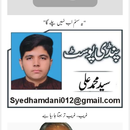
“یہ سسٹم اب نہیں چلے گا”
غریب، غریب تر ہوتا جا رہا ہے