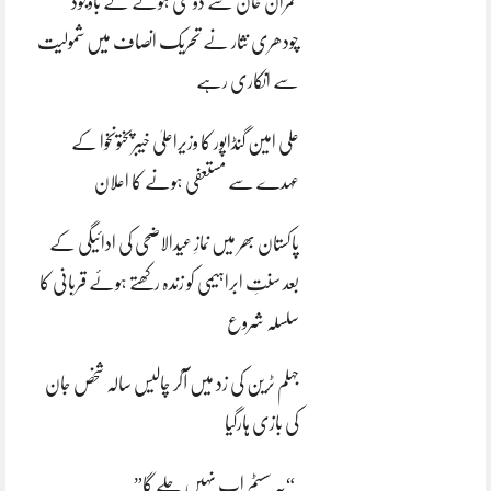
عمران خان سے دوستی ہونے کے باوجود
چودھری نثار نے تحریک انصاف میں شمولیت
سے انکاری رہے
علی امین گنڈاپور کا وزیراعلیٰ خیبرپختونخوا کے
عہدے سے مستعفی ہونے کا اعلان
پاکستان بھر میں نمازِ عیدالاضحی کی ادائیگی کے
بعد سنتِ ابراہیمی کو زندہ رکھتے ہوئے قربانی کا
سلسلہ شروع
جہلم ٹرین کی زد میں آکر چالیس سالہ شخص جان
کی بازی ہارگیا
“یہ سسٹم اب نہیں چلے گا”