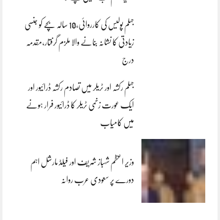
جہلم پولیس کی کارروائی،10 سالہ بچے کو جنسی
زیادتی کا نشانہ بنانے والا ملزم گرفتار،مقدمہ
درج
جہلم رکشہ اور ٹریلر میں تصادم رکشہ ڈرائیور اور
ایک عورت زخمی ٹریلر کا ڈرائیور فرار ہونے
میں کامیاب
وزیر اعظم شہباز شریف اور فیلڈ مارشل اہم
دورے پر سعودی عرب روانہ