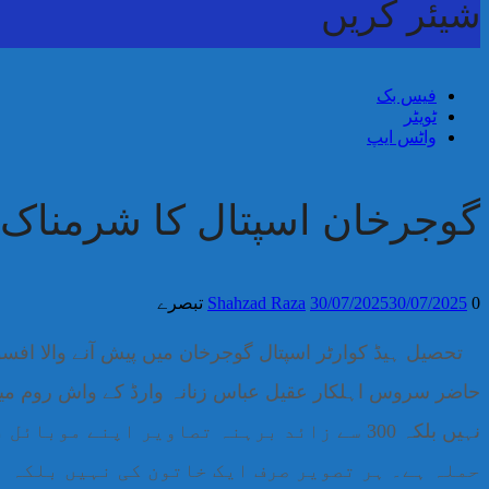
شیئر کریں
فیس بک
ٹویٹر
واٹس ایپ
گوجرخان اسپتال کا شرمناک
0 تبصرے
30/07/2025
30/07/2025
Shahzad Raza
تحصیل ہیڈ کوارٹر اسپتال گوجرخان میں پیش آنے والا افسو
حاضر سروس اہلکار عقیل عباس زنانہ وارڈ کے واش روم میں خ
نہیں بلکہ 300 سے زائد برہنہ تصاویر اپنے
حملہ ہے۔ ہر تصویر صرف ایک خاتون کی نہیں بلکہ ا