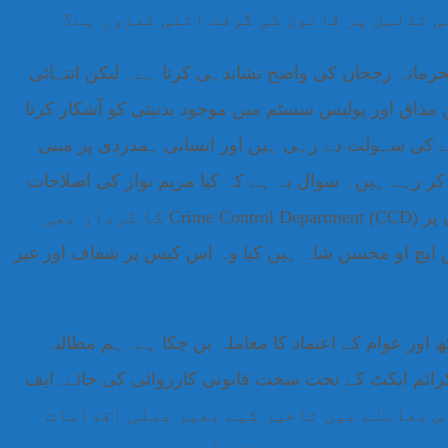
ی تذلیل پر قانون کی گرفت اتنی کمزور ہے؟
رمانہ رجحان کی واضح نشاندہی کرتا ہے۔ لیکن انتہائی
ذاق اور پولیس سسٹم میں موجود بدنیتی کو آشکار کرتا
ے کی سہولت دے رہی ہیں اور انسانی ہمدردی پر مبنی
ر رہے ہیں۔ سوال یہ ہے کہ کیا مریم نواز کی اصلاحات
صرف قیدیوں تک محدود ہیں؟ کیا پولیس میں چھپے جنسی درندوں کے خلاف بھی کوئی اصلاحاتی یا تادیبی عمل ہو گا؟یہاں پر Crime Control Department (CCD) کا کردار بھی
ے کے ایس ایچ او محسن شاہ ہیں کیا وہ اس کیس پر شفاف اور غیر
 اور عوام کے اعتماد کا معاملہ بن چکا ہے۔ہم مطالبہ
کرائم ایکٹ کے تحت سخت قانونی کارروائی کی جائے۔ایف
چھپانے والوں کے خلاف تادیبی کارروائی کی جائے۔SP بنیش فاطمہ اور SHO محسن شاہ اس معاملے میں تاخیر کیے بغیر عملی اقدامات