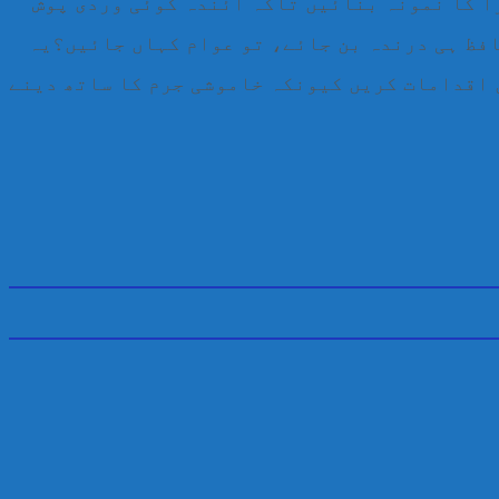
ا کا نمونہ بنائیں تاکہ آئندہ کوئی وردی پوش
افظ ہی درندہ بن جائے، تو عوام کہاں جائیں؟یہ
ن اقدامات کریں کیونکہ خاموشی جرم کا ساتھ دینے