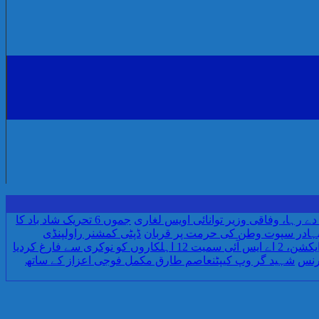
رہا، وفاقی وزیر توانائی اویس لغاری
جموں 6 تحریک شاد باد کا
بہادر سپوت وطن کی حرمت پر قربان
ڈپٹی کمشنر راولپنڈی
اسلام آباد میں غیرملکی وفود کی آمد کے موقع پر ڈیوٹی سے غائب پولیس اہلکاروں کیخلاف سخت ایکشن، 2 اے ایس آئی سمیت 12 اہلکاروں کو نوکری سے فارغ کردیا
رنس
شہید گر وپ کیپٹنعاصم طارق مکمل فوجی اعزاز کے ساتھ