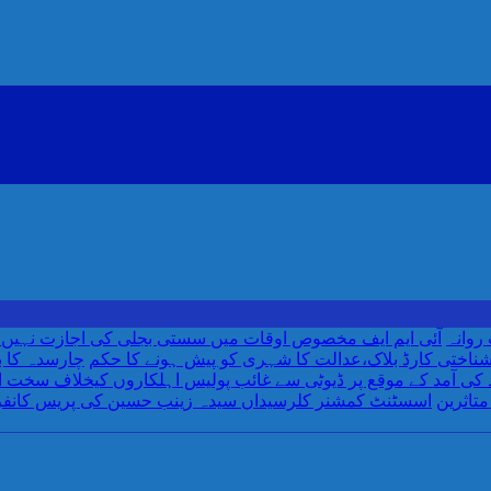
روانہ
آئی ایم ایف مخصوص اوقات میں سستی بجلی کی اجازت نہیں دے 
ناختی کارڈ بلاک،عدالت کا شہری کو پیش ہونے کا حکم
چارسدہ کا 
متاثرین
اسسٹنٹ کمشنر کلرسیداں سیدہ زینب حسین کی پریس کانف