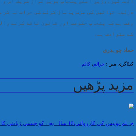
اٹھائیں۔وزیر اعلیٰ پنجاب مریم نواز شریف اس واق
درندہ خواتین کی عزت پامال کرنے کی جرات نہ کر س
وقت ہے کہ پنجاب حکومت اور قانون نافذ کرنے والے
کے مترادف ہے۔
حماد چوہدری
کیٹاگری میں :
جرائم
،
کالم
مزید پڑھیں
جہلم پولیس کی کارروائی،10 سالہ بچے کو جنسی زیادتی کا نشانہ بنانے والا ملزم…