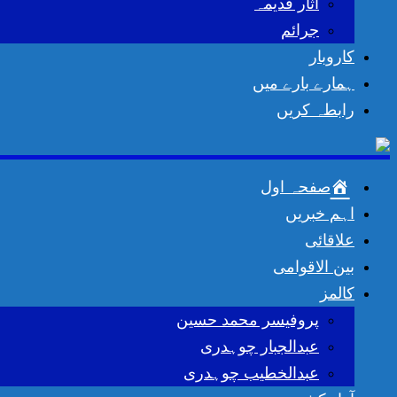
اثار قدیمہ
جرائم
کاروبار
ہمارے بارے میں
رابطہ کریں
صفحہ اول
اہم خبریں
علاقائی
بین الاقوامی
کالمز
پروفیسر محمد حسین
عبدالجبار چوہدری
عبدالخطیب چوہدری