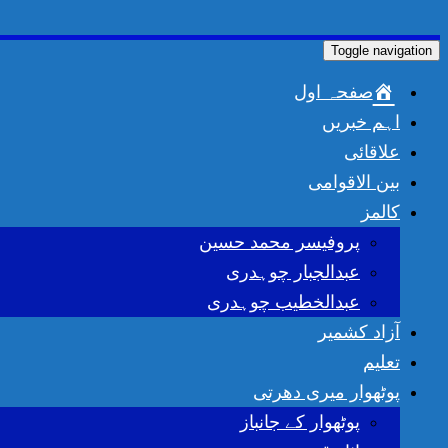
Toggle navigation
صفحہ اول
اہم خبریں
علاقائی
بین الاقوامی
کالمز
پروفیسر محمد حسین
عبدالجبار چوہدری
عبدالخطیب چوہدری
آزاد کشمیر
تعلیم
پوٹھوار میری دھرتی
پوٹھوار کے جانباز