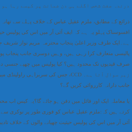
درندہ صفت شخص اگلے ہی دن ضمانت پر کیسے رہا ہو 
ذرائع کے مطابق، ملزم عقیل عباس کے خلاف پہلے سے تھانہ
افسوسناک پہلو یہ ہے کہ ایف آئی آر میں اس کی پولیس حی
ہے۔ایک طرف وزیر اعلیٰ پنجاب محترمہ مریم نواز شریف ج
پالیسی متعارف کرا رہی ہیں، وہیں دوسری جانب پنجاب پولی
زیر سوال آتا ہے۔ CCD، جس کی سربرا
جانب دارانہ کارروائی کریں گے؟
یا معاملہ ایک اور فائل میں دفن ہو جائے گا؟یہ کیس اب محض
کرتے ہیں کہ:ملزم عقیل عباس کو فوری طور پر نوکری سے ب