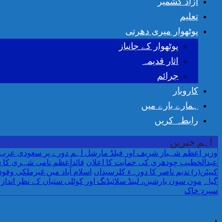
آزاد کشمیر
تعلیم
پوٹھوار میری دھرتی
پوٹھوار کے جانباز
اثار قدیمہ
جرائم
کاروبار
ہمارے بارے میں
رابطہ کریں
اہم خبریں
وزیر اعظم شہباز شریف اور فیلڈ مارشل اہم دورے پر سعودی عرب 
عبدالخطیب چودھری کی حمایت کا اعلان
قائداعظم نامی شہری کا ش
کیپٹن(ر) ندیم ناصر کا دورہء کلرسیداں
گیا۔
مون سون بارشیں، لینڈ سلائیڈنگ اور کوٹلی ستیاں کے نظر انداز 
سپردِ خاک