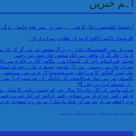
اہم خبریں
آرٹیفشل انٹلیجنس دجال کا فتنہ ہے جس پر ہمیں فتح حاصل ہو گی،AI پر اندھے اعتماد کی وجہ سے ہمیں خطرات لاحق ہیں پروفیسر احمد رفیق
کلرسیداں ڈکیتی‘ڈاکو1 کروڑ کے طلائی زیورات لے اڑے
بھون نلہ میں افسوسناک حادثہ — بزرگ شخص پلی سے گر کر نالے می
کہوٹہ: فائرنگ کے واقعے میں ایک شخص جاں بحق، تین زخمی
انجینئر قمراسلام راجہ کی کمبوڈیا سے ہنگامی کال پر چکری میں 16 افراد کا کامیاب ریسکیو
عمران خان سے دوستی ہونے کے باوجود چودھری نثار نے تحریک انص
علی امین گنڈاپور کا وزیراعلیٰ خیبرپختونخوا کے عہدے سے مستعفی ہو
پاکستان بھر میں نمازِ عیدالاضحی کی ادائیگی کے بعد سنتِ ابراہیمی
“یہ سسٹم اب نہیں چلے گا”
جہلم پولیس کی کارروائی،10 سالہ بچے کو جنسی زیادتی کا نشانہ بنانے والا ملزم گرفتار،مقدمہ درج
جہلم رکشہ اور ٹریلر میں تصادم رکشہ ڈرائیور اور ایک عورت زخمی ٹر
وزیر اعظم شہباز شریف اور فیلڈ مارشل اہم دورے پر سعودی عرب 
غریب، غریب تر ہوتا جا رہا ہے