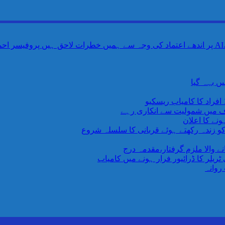
ں بہہ گیا
اف میں شمولیت سے انکاری رہے
نے کا اعلان
 کو زندہ رکھتے ہوئے قربانی کا سلسلہ شروع
یلر کا ڈرائیور فرار ہونے میں کامیاب
روانہ