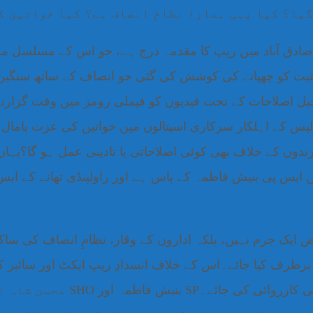
گیا؟ کیا یہی ہمارا نظامِ انصاف ہے؟ کیا خواتین ک
 صادق آباد میں ریپ کا مقدمہ درج ہے، جو اس کے مسلسل مج
ثیت کو چھپانے کی کوشش کی گئی جو انصاف کے ساتھ سنگین م
یل اصلاحات کے تحت قیدیوں کو فیملی رومز میں وقت گزارن
س کے اہلکار سرکاری اسپتالوں میں خواتین کی عزت پامال ک
ہی راولپنڈی میں ایس پی بنیش فاطمہ کے پاس ہے اور راولپنڈی تھان
 ایک جرم نہیں، بلکہ اداروں کے وقار، نظامِ انصاف کی ساکھ
رطرف کیا جائے۔اس کے خلاف انسدادِ ریپ ایکٹ اور سائبر 
آئی آر میں اس کی پولیس حیثیت 