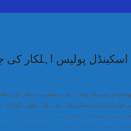
 اسکینڈل پولیس اہلکار کی 
سناک اور شرمناک واقعہ ہمارے معاشرتی، عدالتی اور انتظامی
واتین کی نازیبا تصاویر بناتے ہوئے رنگے ہاتھوں پکڑا گیا۔
 موبائل فون میں محفوظ کر رکھی تھیں۔یہ جرم صرف فردِ و
س کے پیچھے ایک ماں، ایک بہن، ایک بیٹی اور ایک 