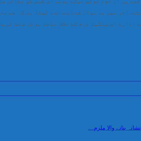
عے پر از خود نوٹس لیتے ہوئے اس کیس کو مثالی سز
کے۔آخر میں یہ سوال شدت سے جنم لیتا ہے کہ جب مح
 ادارے اس سنگین جرم کے خلاف متحد ہو کر سخت تری