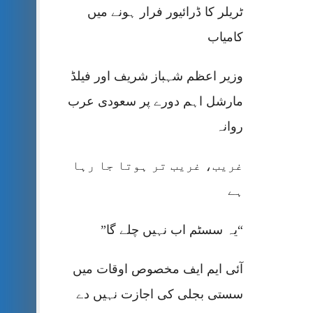
ٹریلر کا ڈرائیور فرار ہونے میں
کامیاب
وزیر اعظم شہباز شریف اور فیلڈ
مارشل اہم دورے پر سعودی عرب
روانہ
غریب، غریب تر ہوتا جا رہا
ہے
“یہ سسٹم اب نہیں چلے گا”
آئی ایم ایف مخصوص اوقات میں
سستی بجلی کی اجازت نہیں دے