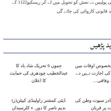
ہوئی واقع کی اطلاع پا کر پولیس موقع پر پہنچ گئی پولیس نے نعش کو تحویل میں لے کر ریسکیو1122 کے
د قانونی کاروائی کی جائے گی
د پڑھیں
 مخصوص اوقات میں
جموں 6 تحریک شاد باد کا
ی اجازت نہیں دے
عبدالخطیب چودھری کی حمایت
 وفاقی…
کا اعلان
ہادر سپوت وطن کی
ڈپٹی کمشنر راولپنڈی کیپٹن(ر)
 پر قربان
ندیم ناصر کا دورہء کلرسیداں