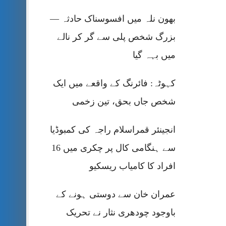
بھون نلہ میں افسوسناک حادثہ —
بزرگ شخص پلی سے گر کر نالے
میں بہہ گیا
کہوٹہ: فائرنگ کے واقعے میں ایک
شخص جاں بحق، تین زخمی
انجینئر قمراسلام راجہ کی کمبوڈیا
سے ہنگامی کال پر چکری میں 16
افراد کا کامیاب ریسکیو
عمران خان سے دوستی ہونے کے
باوجود چودھری نثار نے تحریک