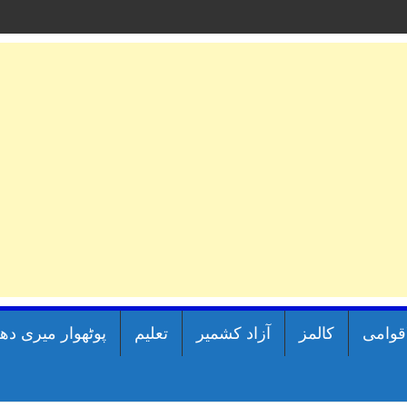
اقوامی
کالمز
آزاد کشمیر
تعلیم
پوٹھوار میری دھ