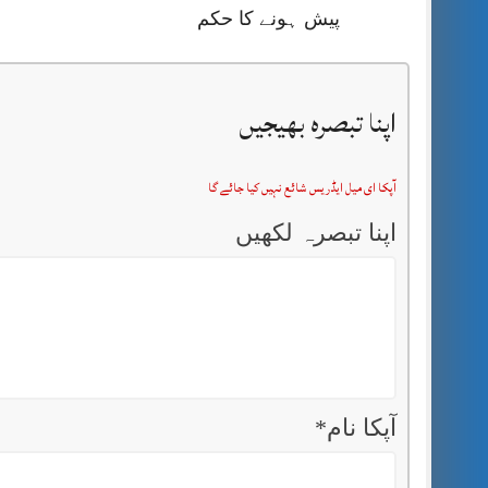
پیش ہونے کا حکم
اپنا تبصرہ بھیجیں
آپکا ای میل ایڈریس شائع نہیں کیا جائے گا
اپنا تبصرہ لکھیں
آپکا نام
*