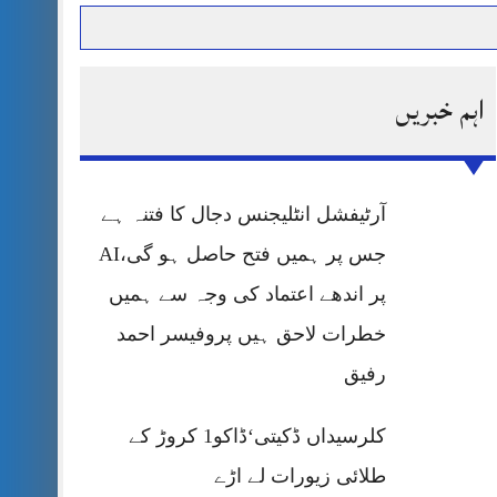
اہم خبریں
حرمت پر قربان
 کی پریس کانفرنس
آرٹیفشل انٹلیجنس دجال کا فتنہ ہے
جس پر ہمیں فتح حاصل ہو گی،AI
پر اندھے اعتماد کی وجہ سے ہمیں
خطرات لاحق ہیں پروفیسر احمد
رفیق
کلرسیداں ڈکیتی‘ڈاکو1 کروڑ کے
طلائی زیورات لے اڑے