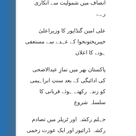
انصاف میں شمولیت سے انکاری
رہے
علی امین گنڈاپور کا وزیراعلیٰ
خیبرپختونخوا کے عہدے سے مستعفی
ہونے کا اعلان
پاکستان بھر میں نمازِ عیدالاضحی
کی ادائیگی کے بعد سنتِ ابراہیمی
کو زندہ رکھتے ہوئے قربانی کا
سلسلہ شروع
جہلم رکشہ اور ٹریلر میں تصادم
رکشہ ڈرائیور اور ایک عورت زخمی