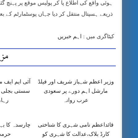
ذریعے ہسپتال منتقل کر دیا جہاں پوسٹمارٹم کے بع
کیٹاگری میں :
اہم خبریں
مزی
وزیر اعظم شہباز شریف اور فیلڈ
آئی ایم ایف
مارشل اہم دورے پر سعودی
سستی بجلی ک
عرب روانہ
رہا،
قائداعظم نامی شہری کا شناختی
چارسدہ کا ب
کارڈ بلاک،عدالت کا شہری کو
حرمت