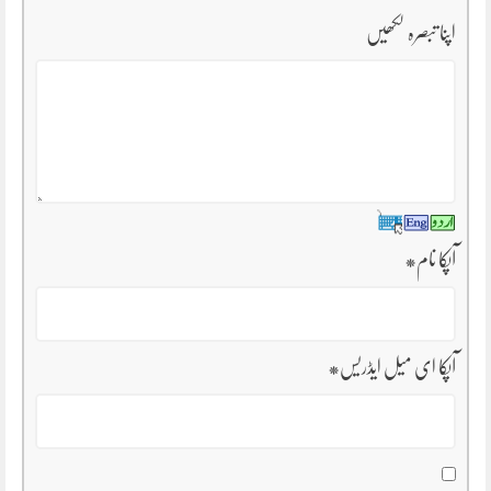
اپنا تبصرہ لکھیں
آپکا نام
*
آپکا ای میل ایڈریس
*