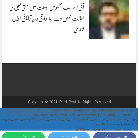
آئی ایم ایف مخصوص اوقات میں سستی بجلی کی
اجازت نہیں دے رہا، وفاقی وزیر توانائی اویس
لغاری
Copyright © 2021, Pindi Post All Rights Reserved.
// Show Author Image with Author Name in UrduPaper Theme function
urdu_paper_author_image_with_name($content) { if (is_single()) { $author_id =
get_the_author_meta('ID'); $author_name = get_the_author(); $author_avatar = get_avatar($author_id, 48);
// 48px size image $author_html = '
' . $author_name . '
' . $author_avatar . '
فیس بک
ٹویٹر
واٹس ایپ