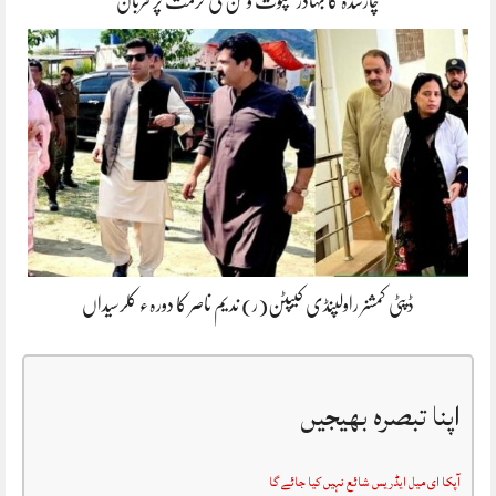
چارسدہ کا بہادر سپوت وطن کی حرمت پر قربان
ڈپٹی کمشنر راولپنڈی کیپٹن(ر) ندیم ناصر کا دورہء کلرسیداں
اپنا تبصرہ بھیجیں
آپکا ای میل ایڈریس شائع نہیں کیا جائے گا