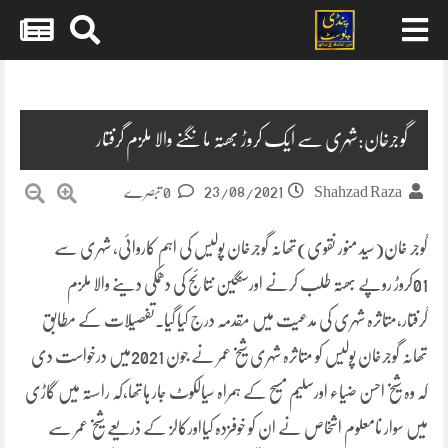
Skip
to
content
گوجرخان:شہری سے ایک کروڑ بھتہ مانگنے والا ملزم گرفتار
23/08/2021
Shahzad Raza
0 تبصرے
گوجر خان(سید منور نقوی)تھانہ گوجرخان پولیس کی اہم کاروائی، شہری سے
01کروڑ روپے بھتہ طلب کرنے اورسنگین نتائج کی دھمکی دینے والا ملزم
گرفتار،متاثرہ شہری کی مدعیت میں مقدمہ درج کیا گیا۔تفصیلات کے مطابق
تھانہ گوجرخان پولیس کو متاثرہ شہری شیخ عمر نے جون 2021میں درخواست دی
کہ وہ شیخ احسن ضیاء اورسلیم مسیح کے ہمراہ سیالکوٹ جار ہاتھا،کہ راستہ میں گاڑی
میں سوار نامعلوم اشخاص نے ان کو خوفزدہ کیااورکالز کے ذریعے شیخ عمر سے