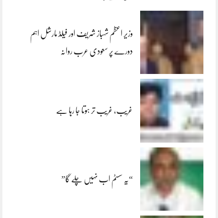
وزیر اعظم شہباز شریف اور فیلڈ مارشل اہم
دورے پر سعودی عرب روانہ
غریب، غریب تر ہوتا جا رہا ہے
“یہ سسٹم اب نہیں چلے گا”