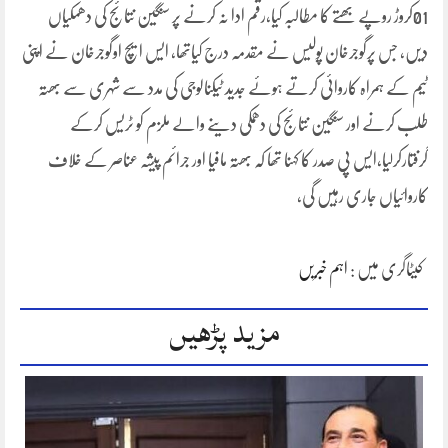
01کروڑ روپے بھتے کا مطالبہ کیا،رقم ادا نہ کرنے پر سنگین نتائج کی دھمکیاں
دیں، جس پرگوجرخان پولیس نے مقدمہ درج کیاتھا، ایس ایچ اوگوجرخان نے اپنی
ٹیم کے ہمراہ کاروائی کرتے ہوئے جدید ٹیکنالوجی کی مدد سے شہری سے بھتہ
طلب کرنے اور سنگین نتائج کی دھمکی دینے والے ملزم کو ٹریس کرکے
گرفتارکرلیا،ایس پی صدر کا کہنا تھا کہ بھتہ مافیا اور جرائم پیشہ عناصر کے خلاف
کاروائیاں جاری رہیں گی،
کیٹاگری میں :
اہم خبریں
مزید پڑھیں