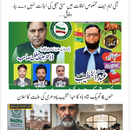
آئی ایم ایف مخصوص اوقات میں سستی بجلی کی اجازت نہیں دے رہا،
وفاقی…
جموں 6 تحریک شاد باد کا عبدالخطیب چودھری کی حمایت کا اعلان