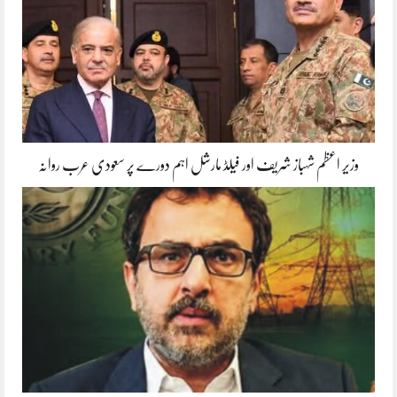
وزیر اعظم شہباز شریف اور فیلڈ مارشل اہم دورے پر سعودی عرب روانہ