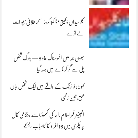
کلرسیداں ڈکیتی‘ڈاکو1 کروڑ کے طلائی زیورات
لے اڑے
بھون نلہ میں افسوسناک حادثہ — بزرگ شخص
پلی سے گر کر نالے میں بہہ گیا
کہوٹہ: فائرنگ کے واقعے میں ایک شخص جاں
بحق، تین زخمی
انجینئر قمراسلام راجہ کی کمبوڈیا سے ہنگامی کال
پر چکری میں 16 افراد کا کامیاب ریسکیو