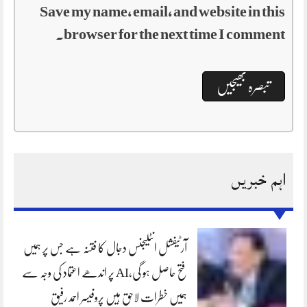
Save my name, email, and website in this
browser for the next time I comment.
اہم خبریں
آرٹیفشل انٹلیجنس دجال کا فتنہ ہے جس پر ہمیں
فتح حاصل ہو گی،AI پر اندھے اعتماد کی وجہ سے
ہمیں خطرات لاحق ہیں پروفیسر احمد رفیق