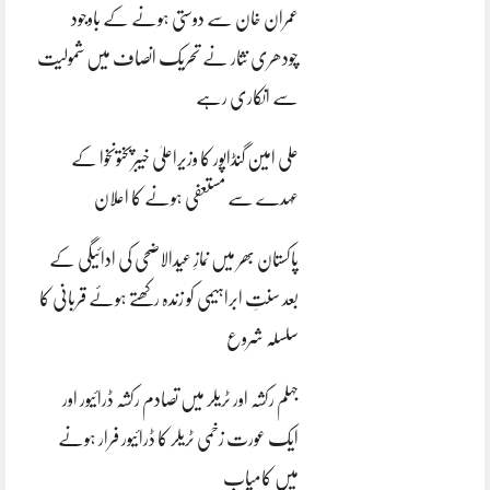
عمران خان سے دوستی ہونے کے باوجود
چودھری نثار نے تحریک انصاف میں شمولیت
سے انکاری رہے
علی امین گنڈاپور کا وزیراعلیٰ خیبرپختونخوا کے
عہدے سے مستعفی ہونے کا اعلان
پاکستان بھر میں نمازِ عیدالاضحی کی ادائیگی کے
بعد سنتِ ابراہیمی کو زندہ رکھتے ہوئے قربانی کا
سلسلہ شروع
جہلم رکشہ اور ٹریلر میں تصادم رکشہ ڈرائیور اور
ایک عورت زخمی ٹریلر کا ڈرائیور فرار ہونے
میں کامیاب