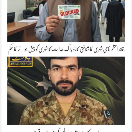
قائداعظم نامی شہری کا شناختی کارڈ بلاک،عدالت کا شہری کو پیش ہونے کا حکم