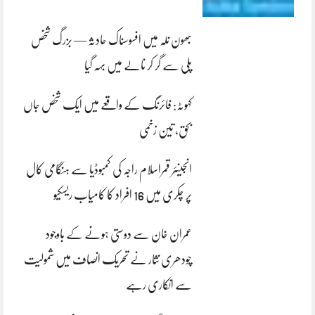
بھون نلہ میں افسوسناک حادثہ — بزرگ شخص
پلی سے گر کر نالے میں بہہ گیا
کہوٹہ: فائرنگ کے واقعے میں ایک شخص جاں
بحق، تین زخمی
انجینئر قمراسلام راجہ کی کمبوڈیا سے ہنگامی کال
پر چکری میں 16 افراد کا کامیاب ریسکیو
عمران خان سے دوستی ہونے کے باوجود
چودھری نثار نے تحریک انصاف میں شمولیت
سے انکاری رہے