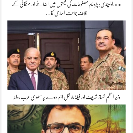
**راولپنڈی: پٹرولیم مصنوعات کی قیمتوں میں اضافے اور مہنگائی کے
خلاف جماعت اسلامی کا…
وزیر اعظم شہباز شریف اور فیلڈ مارشل اہم دورے پر سعودی عرب روانہ