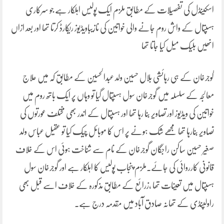
اسکینڈل کی تفصیلات کے مطابق ملزم ایک پولیس اہلکار ہے جو سرکاری
ہسپتال کے واش روم جانے والی خواتین کی نازیباویڈیوز ریکارڈ کرتا تھا اور بعد ازاں
انھیں بلیک میل کیا جاتا تھا
گوجرخان کے ہی رہائشی بلال حسین ولد عبدالحسین کے مطابق کہ میں علاج
معالجہ کے سلسلہ میں گوجرخان سول ہسپتال گیا تو وہاں پر ایک باتھ روم میں
خواتین کی ویڈیوز اور تصاویر بنا رہا تھا اور ہسپتال کے اندر بھی مختلف عورتوں کی
تصاویر بنارہا تھا مجھے شک ہونے پر اس کا موبائل چیک کیا تو عقیل عباس ولد
صغیر حسین ساکن راجگان گوجرخان کے نام سے شناخت ہوئی اس کے خلاف
قانونی کارروائی کی جائے۔ملزم پنجاب پولیس کا اہلکار ہے اور گوجرخان سول
ہسپتال میں تعینات تھا ،زرائع کے مطابق مذکورہ کے خلاف اسے قبل بھی
راولپنڈی کے تھانہ صادق آباد میں مقدمہ درج ہے۔