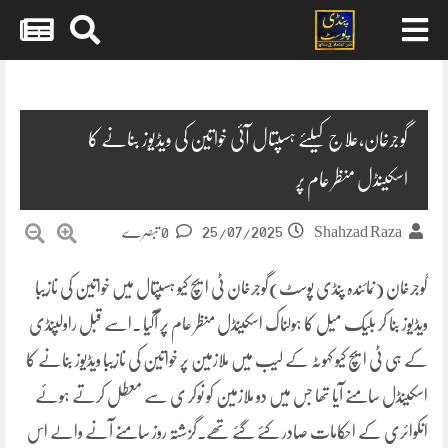
Skip
to
content
گوجرخان،علاج کیلئے ہسپتال آئی خواتین کی ویڈیوز بنانے کا
اسکینڈل منظر عام پر
25/07/2025
Shahzad Raza
0 تبصرے
گوجرخان (نمائندہ پنڈی پوسٹ)گوجرخان ٹی ایچ کیو ہسپتال میں خواتین کی نازیبا
ویڈیوز بنا کر بلیک میل کا ہولناک اسکینڈل منظر عام پر آگیا ۔اسے قبل راولپنڈی
کے ہی ٹی ایچ کیو کہوٹہ کے لیب میں ملازمین پر خواتین کی نازیبا ویڈیوز بنانے کا
اسکینڈل سامنے آیا تھا جس میں دو ملازمین کو نوکر ی سے معطل کرتے ہوئے
انکوائری کے احکامات صادر کئے گئے تھے۔گزشتہ روز سامنے آنے والے اس