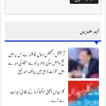
اہم خبریں
آرٹیفشل انٹلیجنس دجال کا فتنہ ہے جس پر ہمیں
فتح حاصل ہو گی،AI پر اندھے اعتماد کی وجہ سے
ہمیں خطرات لاحق ہیں پروفیسر احمد رفیق
کلرسیداں ڈکیتی‘ڈاکو1 کروڑ کے طلائی زیورات
لے اڑے