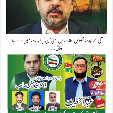
آئی ایم ایف مخصوص اوقات میں سستی بجلی کی اجازت نہیں دے رہا،
وفاقی…