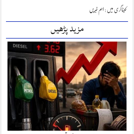
کیٹاگری میں :
اہم خبریں
مزید پڑھیں