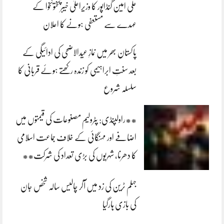
علی امین گنڈاپور کا وزیراعلیٰ خیبرپختونخوا کے
عہدے سے مستعفی ہونے کا اعلان
پاکستان بھر میں نمازِ عیدالاضحی کی ادائیگی کے
بعد سنتِ ابراہیمی کو زندہ رکھتے ہوئے قربانی کا
سلسلہ شروع
**راولپنڈی: پٹرولیم مصنوعات کی قیمتوں میں
اضافے اور مہنگائی کے خلاف جماعت اسلامی
کا دھرنا، شہریوں کی بڑی تعداد کی شرکت**
جہلم ٹرین کی زد میں آکر چالیس سالہ شخص جان
کی بازی ہارگیا