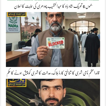
جموں 6 تحریک شاد باد کا عبدالخطیب چودھری کی حمایت کا اعلان
قائداعظم نامی شہری کا شناختی کارڈ بلاک،عدالت کا شہری کو پیش ہونے کا حکم