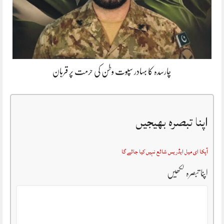
چارسدہ کا بہادر سپوت وطن کی حرمت پر قربان
اپنا تبصرہ بھیجیں
آپکا ای میل ایڈریس شائع نہیں کیا جائے گا
اپنا تبصرہ لکھیں