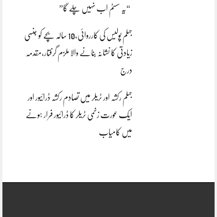
“یہ سسٹم اب نہیں چلے گا”
جہلم پولیس کی کارروائی،10 سالہ بچے کو جنسی
زیادتی کا نشانہ بنانے والا ملزم گرفتار،مقدمہ
درج
جہلم رکشہ اور ٹریلر میں تصادم رکشہ ڈرائیور اور
ایک عورت زخمی ٹریلر کا ڈرائیور فرار ہونے
میں کامیاب