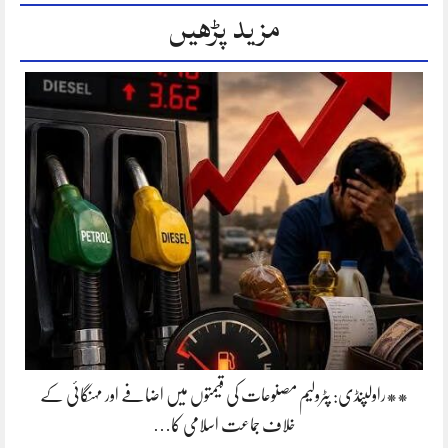
مزید پڑھیں
**راولپنڈی: پٹرولیم مصنوعات کی قیمتوں میں اضافے اور مہنگائی کے
خلاف جماعت اسلامی کا…