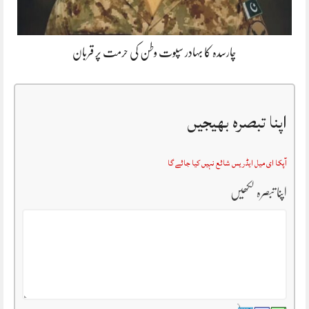
چارسدہ کا بہادر سپوت وطن کی حرمت پر قربان
اپنا تبصرہ بھیجیں
آپکا ای میل ایڈریس شائع نہیں کیا جائے گا
اپنا تبصرہ لکھیں