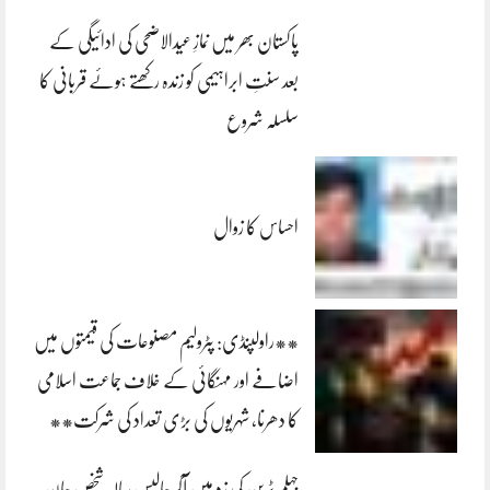
پاکستان بھر میں نمازِ عیدالاضحی کی ادائیگی کے
بعد سنتِ ابراہیمی کو زندہ رکھتے ہوئے قربانی کا
سلسلہ شروع
احساس کا زوال
**راولپنڈی: پٹرولیم مصنوعات کی قیمتوں میں
اضافے اور مہنگائی کے خلاف جماعت اسلامی
کا دھرنا، شہریوں کی بڑی تعداد کی شرکت**
جہلم ٹرین کی زد میں آکر چالیس سالہ شخص جان