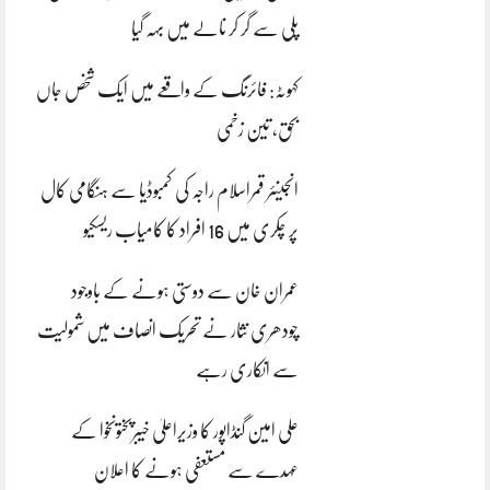
پلی سے گر کر نالے میں بہہ گیا
کہوٹہ: فائرنگ کے واقعے میں ایک شخص جاں
بحق، تین زخمی
انجینئر قمراسلام راجہ کی کمبوڈیا سے ہنگامی کال
پر چکری میں 16 افراد کا کامیاب ریسکیو
عمران خان سے دوستی ہونے کے باوجود
چودھری نثار نے تحریک انصاف میں شمولیت
سے انکاری رہے
علی امین گنڈاپور کا وزیراعلیٰ خیبرپختونخوا کے
عہدے سے مستعفی ہونے کا اعلان