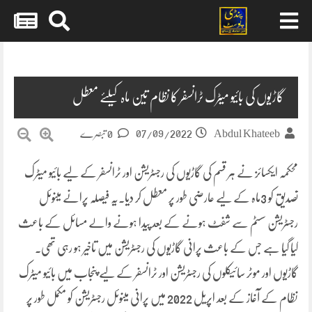
Skip
to
content
گاڑیوں کی بائیو میٹرک ٹرانسفر کا نظام تین ماہ کیلئے معطل
07/09/2022
Abdul Khateeb
0 تبصرے
محکمہ ایکسائز نے ہر قسم کی گاڑیوں کی رجسٹریشن اور ٹرانسفر کے لیے بائیو میٹرک
تصدیق کو 3ماہ کے لیے عارضی طور پر معطل کر دیا۔یہ فیصلہ پرانے مینوئل
رجسٹریشن سسٹم سے شفٹ ہونے کے بعد پیدا ہونے والے مسائل کے باعث
کیا گیا ہے جس کے باعث پرانی گاڑیوں کی رجسٹریشن میں تاخیر ہو رہی تھی۔
گاڑیوں اور موٹر سائیکلوں کی رجسٹریشن اور ٹرانسفر کے لیے پنجاب میں بائیو میٹرک
نظام کے آغاز کے بعد اپریل 2022 میں پرانی مینوئل رجسٹریشن کو مکمل طور پر