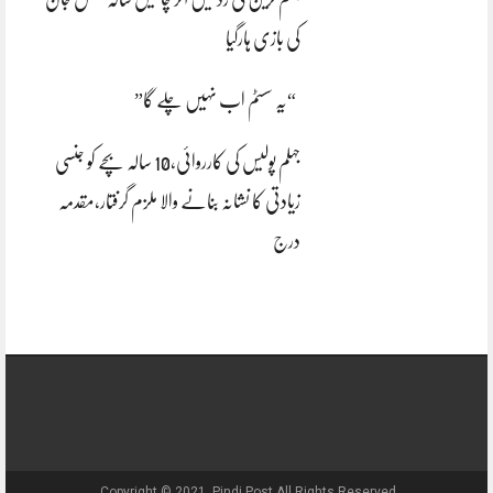
کی بازی ہارگیا
“یہ سسٹم اب نہیں چلے گا”
جہلم پولیس کی کارروائی،10 سالہ بچے کو جنسی
زیادتی کا نشانہ بنانے والا ملزم گرفتار،مقدمہ
درج
Copyright © 2021, Pindi Post All Rights Reserved.