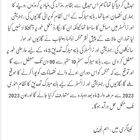
تبدیل کر دیا گیا تھا تاہم اس تبدیلی سے بظاہر روزانہ کی بنیاد پر کروڑوں روپے کا
بھاری نقصان ہورہاتھا۔بائیو میٹرک کے اس نظام کو پرانی گاڑیوں کی رجسٹریشن
اور ٹرانسفر میں مسائل کا سامنا تھا کیونکہ ان کا ریکارڈ مکمل طور پر ڈیجیٹلائز نہیں کیا
گیا تھا، ان حالات کے پیش نظر محکمہ ایکسائز پنجاب نے گاڑیوں اور موٹر
سائیکلوں کی رجسٹریشن اور ٹرانسفر کی بائیو میٹرک تصدیق 3ماہ کے لیے عارضی طور پر
معطل کر دی ہے۔بائیو میٹرک سسٹم 10 ستمبر سے 90 دن تک معطل رہے گا
اور توقع ہے کہ محکمہ کو اس دوران ہونے والے نقصانات کو پورا کرنے کا موقع
ملے گا،گاڑیوں کی رجسٹریشن اور ٹرانسفر کے لیے بائیو میٹرک تصدیق کا نظام جنوری
2023 سے مرحلہ وار 3ماہ بعد دوبارہ سے متعارف کرایا جائے گا اور جون 2023
تک مکمل عمل درآمد ہوگا۔
کیٹاگری میں :
اہم خبریں