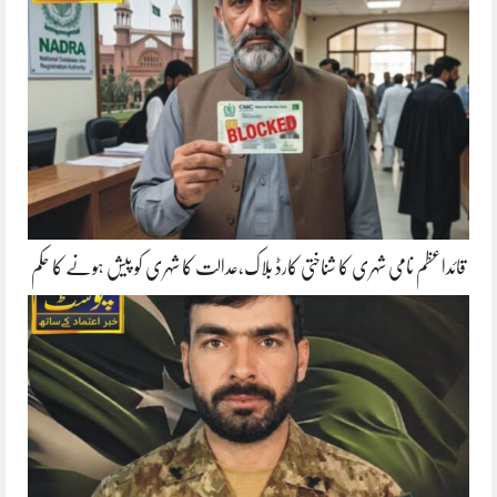
قائداعظم نامی شہری کا شناختی کارڈ بلاک،عدالت کا شہری کو پیش ہونے کا حکم