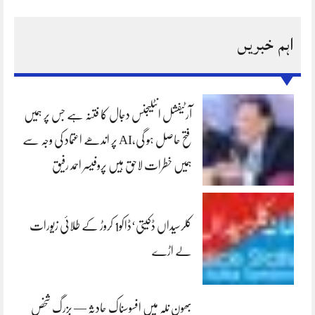
اہم خبریں
آرٹیفشل انٹلیجنس دجال کا فتنہ ہے جس پر ہمیں
فتح حاصل ہو گی،AI پر اندھے اعتماد کی وجہ سے
ہمیں خطرات لاحق ہیں پروفیسر احمد رفیق
کلرسیداں ڈکیتی‘ڈاکو1 کروڑ کے طلائی زیورات
لے اڑے
بھون نلہ میں افسوسناک حادثہ — بزرگ شخص