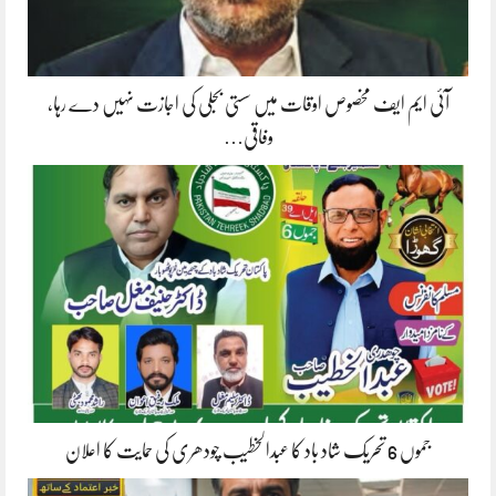
آئی ایم ایف مخصوص اوقات میں سستی بجلی کی اجازت نہیں دے رہا،
وفاقی…
جموں 6 تحریک شاد باد کا عبدالخطیب چودھری کی حمایت کا اعلان