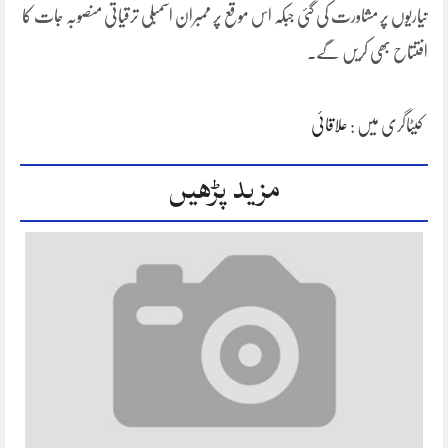
تیاریوں پر مشاورت کی گئی جبکہ اس موقع پر ممبران اسمبلی ترقیاتی منصوبہ جات کا
افتتاح بھی کریں گے۔
کیٹاگری میں :
علاقائی
مزید پڑھیں