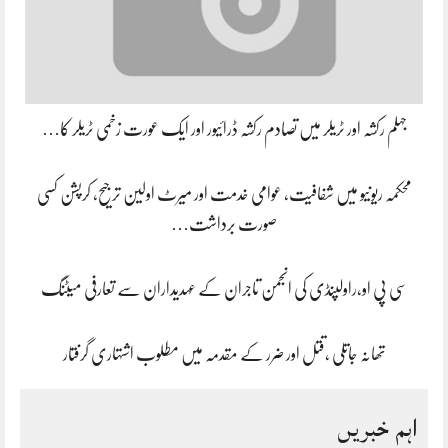
جہلم رکشہ اور ٹریلر میں تصادم رکشہ ڈرائیور اور ایک عورت زخمی ٹریلر کا…
محکمہ ریونیو میں شفافیت، عوامی خدمت اور میرٹ اولین ترجیح، کرپشن کسی
صورت برداشت…
سی پی او،راولپنڈی کی انجمن تاجران کے عہدیداران سے تعارفی میٹنگ
تھانہ جاتلی ،قتل اور ضرر کے مقدمہ میں مطلوب اشتہاری گرفتار
اہم خبریں