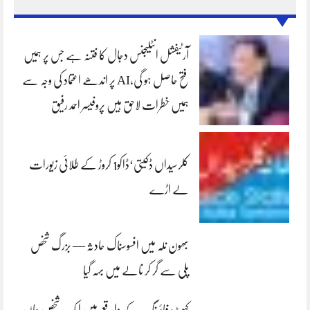
آرٹیفشل انٹلیجنس دجال کا فتنہ ہے جس پر ہمیں
فتح حاصل ہو گی،AI پر اندھے اعتماد کی وجہ سے
ہمیں خطرات لاحق ہیں پروفیسر احمد رفیق
کلرسیداں ڈکیتی‘ڈاکو1 کروڑ کے طلائی زیورات
لے اڑے
بھون نلہ میں افسوسناک حادثہ — بزرگ شخص
پلی سے گر کر نالے میں بہہ گیا
کہوٹہ: فائرنگ کے واقعے میں ایک شخص جاں