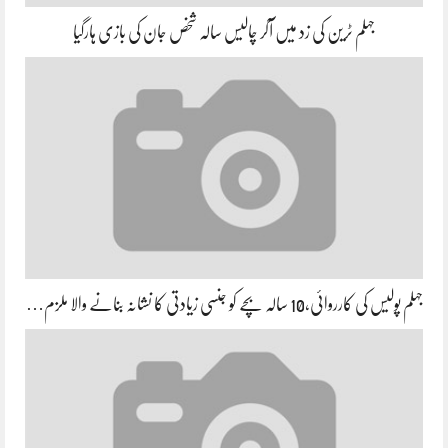
جہلم ٹرین کی زد میں آکر چالیس سالہ شخص جان کی بازی ہارگیا
جہلم پولیس کی کارروائی،10 سالہ بچے کو جنسی زیادتی کا نشانہ بنانے والا ملزم…