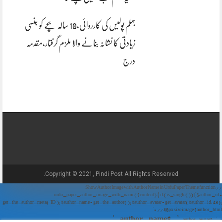
جہلم پولیس کی کارروائی،10 سالہ بچے کو جنسی
زیادتی کا نشانہ بنانے والا ملزم گرفتار،مقدمہ
درج
Copyright © 2021, Pindi Post All Rights Reserved.
// Show Author Image with Author Name in UrduPaper Theme function
urdu_paper_author_image_with_name($content) { if (is_single()) { $author_id =
get_the_author_meta('ID'); $author_name = get_the_author(); $author_avatar = get_avatar($author_id, 48);
// 48px size image $author_html = '
' . $author_name . '
' . $author_avatar . '