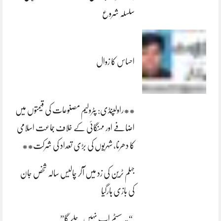
سلسلہ شروع
احساس کا زوال
**راولپنڈی: پٹرولیم مصنوعات کی قیمتوں میں
اضافے اور مہنگائی کے خلاف جماعت اسلامی
کا دھرنا، شہریوں کی بڑی تعداد کی شرکت**
جہلم ٹرین کی زد میں آکر چالیس سالہ شخص جان
کی بازی ہارگیا
“یہ سسٹم اب نہیں چلے گا”