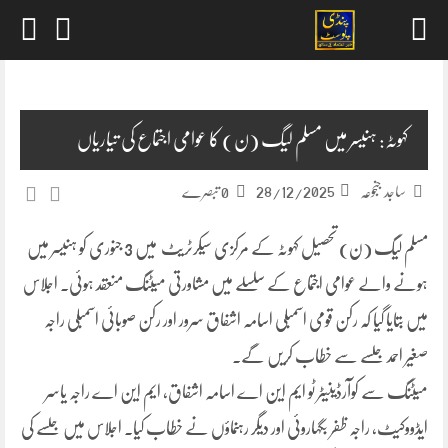
Skip
to
content
کہوٹہ: ہنیسر میں مسلم لیگ (ن) کا عوامی اجتماع کی تیاریاں
28/12/2025
ساجد جنجوعہ
0 تبصرے
مسلم لیگ (ن) تحصیل کہوٹہ کے مرکزی سیکرٹریٹ میں 3 جنوری کو ہنیسر میں
ہونے والے عوامی اجتماع کے سلسلے میں مشاورتی میٹنگ منعقد ہوئی۔ اجلاس
میں بتایا گیا کہ رکن قومی اسمبلی اسامہ اشفاق سرور اور رکن صوبائی اسمبلی راجہ
صغیر احمد جلسے سے خطاب کریں گے۔
میٹنگ سے کوآرڈینیٹر ٹو ایم این اے اسامہ اشفاق، ایم این اے راجہ یاسر
ایڈووکیٹ، راجہ ظفر بگہاروئی اور دیگر رہنماؤں نے خطاب کیا۔ اجلاس میں جلسے کی