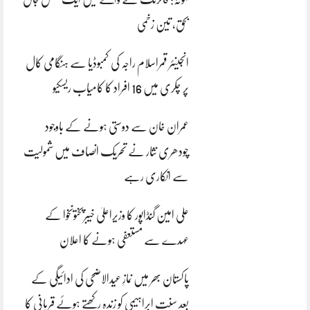
بحق، تین زخمی
انجینئر قمراسلام راجہ کی کمبوڈیا سے ہنگامی کال
پر چکری میں 16 افراد کا کامیاب ریسکیو
عمران خان سے دوستی ہونے کے باوجود
چودھری نثار نے تحریک انصاف میں شمولیت
سے انکاری رہے
علی امین گنڈاپور کا وزیراعلیٰ خیبرپختونخوا کے
عہدے سے مستعفی ہونے کا اعلان
پاکستان بھر میں نمازِ عیدالاضحی کی ادائیگی کے
بعد سنتِ ابراہیمی کو زندہ رکھتے ہوئے قربانی کا