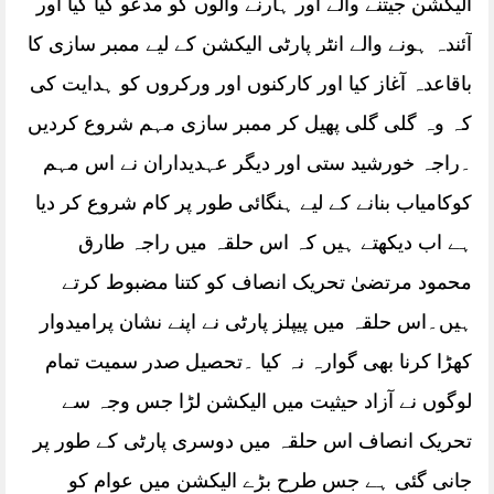
الیکشن جیتنے والے اور ہارنے والوں کو مدعو کیا گیا اور
آئندہ ہونے والے انٹر پارٹی الیکشن کے لیے ممبر سازی کا
باقاعدہ آغاز کیا اور کارکنوں اور ورکروں کو ہدایت کی
کہ وہ گلی گلی پھیل کر ممبر سازی مہم شروع کردیں
۔راجہ خورشید ستی اور دیگر عہدیداران نے اس مہم
کوکامیاب بنانے کے لیے ہنگائی طور پر کام شروع کر دیا
ہے اب دیکھتے ہیں کہ اس حلقہ میں راجہ طارق
محمود مرتضیٰ تحریک انصاف کو کتنا مضبوط کرتے
ہیں۔اس حلقہ میں پیپلز پارٹی نے اپنے نشان پرامیدوار
کھڑا کرنا بھی گوارہ نہ کیا ۔تحصیل صدر سمیت تمام
لوگوں نے آزاد حیثیت میں الیکشن لڑا جس وجہ سے
تحریک انصاف اس حلقہ میں دوسری پارٹی کے طور پر
جانی گئی ہے جس طرح بڑے الیکشن میں عوام کو