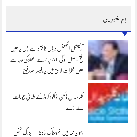
اہم خبریں
آرٹیفشل انٹلیجنس دجال کا فتنہ ہے جس پر ہمیں
فتح حاصل ہو گی،AI پر اندھے اعتماد کی وجہ سے
ہمیں خطرات لاحق ہیں پروفیسر احمد رفیق
کلرسیداں ڈکیتی‘ڈاکو1 کروڑ کے طلائی زیورات
لے اڑے
بھون نلہ میں افسوسناک حادثہ — بزرگ شخص