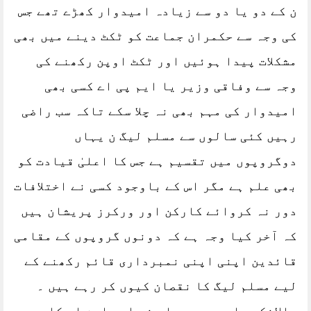
ن کے دو یا دو سے زیادہ امیدوار کھڑے تھے جس
کی وجہ سے حکمران جماعت کو ٹکٹ دینے میں بھی
مشکلات پیدا ہوئیں اور ٹکٹ اوپن رکھنے کی
وجہ سے وفاقی وزیر یا ایم پی اے کسی بھی
امیدوار کی مہم بھی نہ چلا سکے تاکہ سب راضی
رہیں کئی سالوں سے مسلم لیگ ن یہاں
دوگروپوں میں تقسیم ہے جس کا اعلیٰ قیادت کو
بھی علم ہے مگر اس کے باوجود کسی نے اختلافات
دور نہ کروائے کارکن اور ورکرز پریشان ہیں
کہ آخر کیا وجہ ہے کہ دونوں گروپوں کے مقامی
قائدین اپنی اپنی نمبرداری قائم رکھنے کے
لیے مسلم لیگ کا نقصان کیوں کر رہے ہیں ۔