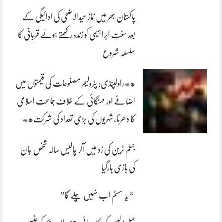
پاکستان بھر میں نمازِ عیدالاضحی کی ادائیگی کے
بعد سنتِ ابراہیمی کو زندہ رکھتے ہوئے قربانی کا
سلسلہ شروع
**راولپنڈی: پٹرولیم مصنوعات کی قیمتوں میں
اضافے اور مہنگائی کے خلاف جماعت اسلامی
کا دھرنا، شہریوں کی بڑی تعداد کی شرکت**
جہلم ٹرین کی زد میں آکر چالیس سالہ شخص جان
کی بازی ہارگیا
“یہ سسٹم اب نہیں چلے گا”