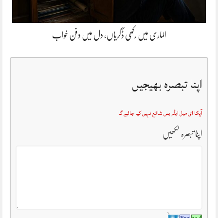
الماری میں رکھی ڈگریاں، دل میں دفن خواب
اپنا تبصرہ بھیجیں
آپکا ای میل ایڈریس شائع نہیں کیا جائے گا
اپنا تبصرہ لکھیں