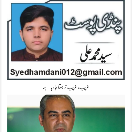
غریب، غریب تر ہوتا جا رہا ہے