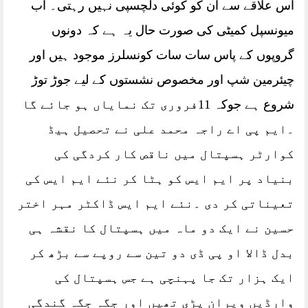
اس علاقے سے ان کو کوئی دلچسپی نہیں رہتی۔ اب
میونسپل کمیٹی کی صورت حال یہ ہے کہ دونوں
گروپوں کے پاس سات سات کونسلرز موجود ہیں اور
چیئرمین شپ اور مخصوص نشستوں کے لیے جوڑ توڑ
شروع ہے جوکہ 11فروری تک نمایاں ہو جائے گا
۔ایم پی اے راجہ محمد علی نے تحصیل ہیڈ
کوارٹر ہسپتال میں ناقص کار کردگی کی
بنیاد پر ایم ایس کو ہٹا کر نئے ایم ایس کی
تعیناتی کر دی ۔نئے ایم ایس ڈاکٹر مہر اختر
حسین نے ایک دو ماہ میں ہسپتال کا نقشہ ہی
بدل ڈالا او پی ڈی دو تین سے روپے سے بڑھ کر
ایک ہزار تک جا پہنچی ہے جس ہسپتال کی
وارڈیں ویران پڑی تھیں اور جگہ جگہ گندگی