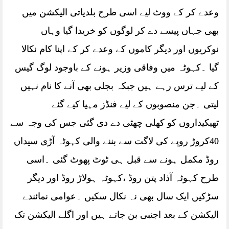
وعدے کر کے ووٹ لیے اسی طرح بلدیاتی الیکشن میں
بھی جہاں پیسے دے کر لوگوں کو خریدا گیا وہاں
نوکریوں اور دیگر کاموں کے وعدے کر کے اپنا کام نکالا
گیا ۔کہوٹہ میں وفاقی وزیر ہونے کے باوجود لوگ گیس
کے لیے ترس رہے ہیں جبکہ بجلی بھی آنے کا نام نہیں
لیتی ۔جن منصوبوں کے لیے فنڈز مہیا کیے گئے
ٹھیکیداروں کو کھلی چھٹی دے دی گئی جس کی وجہ سے
40کروڑ روپے کی لاگت سے بننے والی کہوٹہ آڑی سیداں
روڈ مکمل ہونے سے قبل ہی ٹوٹ پھوٹ گئی ۔اسی
طرح کہوٹہ آذاد پتن روڈ ،کہوٹہ ہولاڑ روڈ اور دیگر
سڑکیں ایک سال بھی نہ نکال سکیں ۔عوامی نمائندے
الیکشن کے بعد اجنبی بن جاتے ہیں اور اگلے الیکشن تک