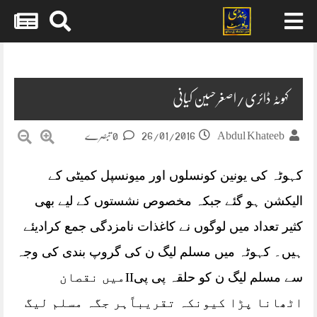
Skip
to
content
کہوٹہ ڈائری/اصغر حسین کیانی
26/01/2016
Abdul Khateeb
0 تبصرے
کہوٹہ کی یونین کونسلوں اور میونسپل کمیٹی کے
الیکشن ہو گئے جبکہ مخصوص نشستوں کے لیے بھی
کثیر تعداد میں لوگوں نے کاغذات نامزدگی جمع کرادیئے
ہیں۔ کہوٹہ میں مسلم لیگ ن کی گروپ بندی کی وجہ
سے مسلم لیگ ن کو حلقہ پی پیIIمیں نقصان
اٹھانا پڑا کیونکہ تقریباًہر جگہ مسلم لیگ