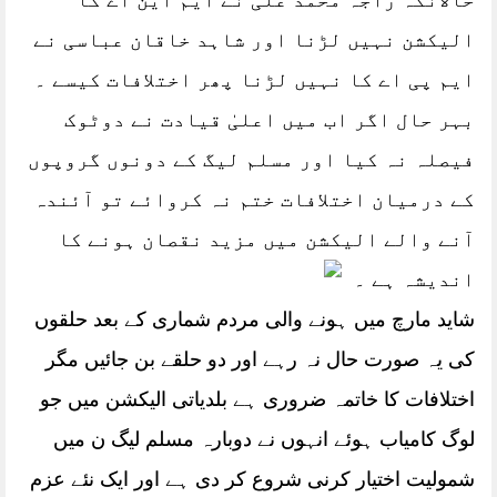
حالانکہ راجہ محمد علی نے ایم این اے کا
الیکشن نہیں لڑنا اور شاہد خاقان عباسی نے
ایم پی اے کا نہیں لڑنا پھر اختلافات کیسے ۔
بہر حال اگر اب میں اعلیٰ قیادت نے دوٹوک
فیصلہ نہ کیا اور مسلم لیگ کے دونوں گروپوں
کے درمیان اختلافات ختم نہ کروائے تو آئندہ
آنے والے الیکشن میں مزید نقصان ہونے کا
اندیشہ ہے
۔
شاید مارچ میں ہونے والی مردم شماری کے بعد حلقوں
کی یہ صورت حال نہ رہے اور دو حلقے بن جائیں مگر
اختلافات کا خاتمہ ضروری ہے بلدیاتی الیکشن میں جو
لوگ کامیاب ہوئے انہوں نے دوبارہ مسلم لیگ ن میں
شمولیت اختیار کرنی شروع کر دی ہے اور ایک نئے عزم