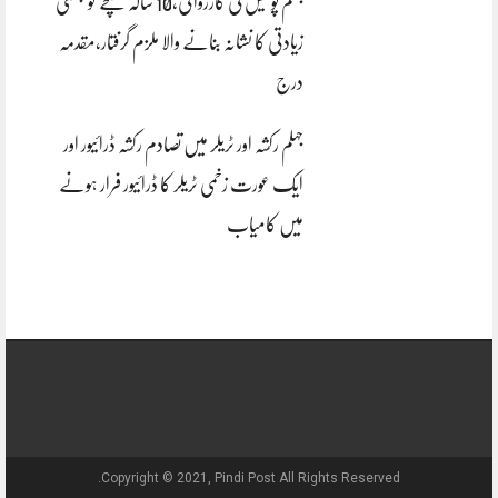
جہلم پولیس کی کارروائی،10 سالہ بچے کو جنسی
زیادتی کا نشانہ بنانے والا ملزم گرفتار،مقدمہ
درج
جہلم رکشہ اور ٹریلر میں تصادم رکشہ ڈرائیور اور
ایک عورت زخمی ٹریلر کا ڈرائیور فرار ہونے
میں کامیاب
Copyright © 2021, Pindi Post All Rights Reserved.