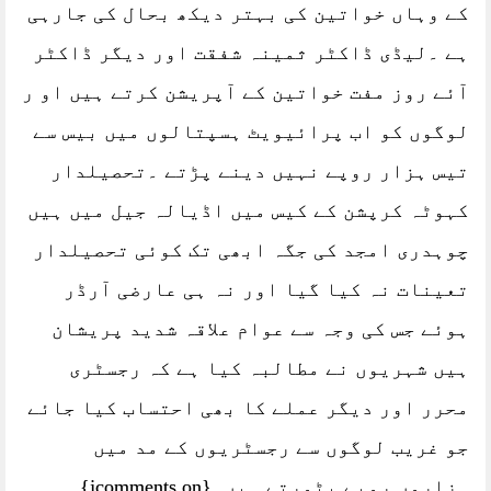
کے وہاں خواتین کی بہتر دیکھ بحال کی جارہی
ہے ۔لیڈی ڈاکٹر ثمینہ شفقت اور دیگر ڈاکٹر
آئے روز مفت خواتین کے آپریشن کرتے ہیں او ر
لوگوں کو اب پرائیویٹ ہسپتالوں میں بیس سے
تیس ہزار روپے نہیں دینے پڑتے ۔تحصیلدار
کہوٹہ کرپشن کے کیس میں اڈیالہ جیل میں ہیں
چوہدری امجد کی جگہ ابھی تک کوئی تحصیلدار
تعینات نہ کیا گیا اور نہ ہی عارضی آرڈر
ہوئے جس کی وجہ سے عوام علاقہ شدید پریشان
ہیں شہریوں نے مطالبہ کیا ہے کہ رجسٹری
محرر اور دیگر عملے کا بھی احتساب کیا جائے
جو غریب لوگوں سے رجسٹریوں کے مد میں
ہزاروں روپے بٹورتے ہیں۔{jcomments on}