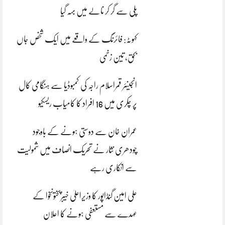
پلی سے گر کر نالے میں بہہ گیا
کہوٹہ: فائرنگ کے واقعے میں ایک شخص جاں
بحق، تین زخمی
انجینئر قمراسلام راجہ کی کمبوڈیا سے ہنگامی کال
پر چکری میں 16 افراد کا کامیاب ریسکیو
عمران خان سے دوستی ہونے کے باوجود
چودھری نثار نے تحریک انصاف میں شمولیت
سے انکاری رہے
علی امین گنڈاپور کا وزیراعلیٰ خیبرپختونخوا کے
عہدے سے مستعفی ہونے کا اعلان