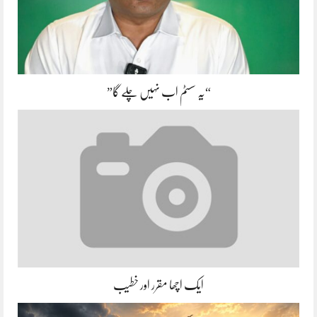
“یہ سسٹم اب نہیں چلے گا”
ایک اچھا مقرر اور خطیب