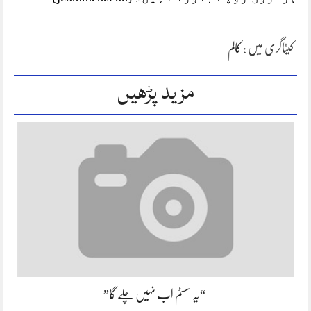
کیٹاگری میں :
کالم
مزید پڑھیں
“یہ سسٹم اب نہیں چلے گا”