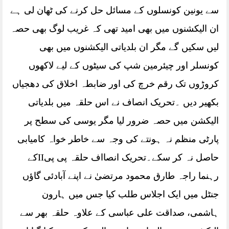
سے یونین کونسلوں کے مسائل حل کرنے کی ٹھان لی ہے
ان الیکشنوں میں بھی امید تھی کہ غریب لوگ بھی حصہ
لیں سکیں گے مگر ان بلدیاتی الیکشنوں میں بھی
کونسلر اور چیئرمین شپ کی سیٹوں کے لیے لاکھوں
کروڑوں تک رقم خرچ کی اور ضابطہ اخلاق کی دھجیاں
بکھیر دیں ۔تحریک انصاف نے اس حلقہ میں بلدیاتی
الیکشن میں حصہ ضرور لیا مگر یوسی کی سطح پر
پارٹی منظم نہ ہونتے کی وجہ سے خاطر خواہ کامیابی
حاصل نہ کر سکے۔تحریک انصااف حلقہ پی پیIIکے
رہنما راجہ طارق محمود مرتضیٰ نے اپنے آبادئی گاؤں
جنٹل میں ایک اجلاس طلب کیا جس میں ہارون
ہاشمی، صداقت علی عباسی کے علاوہ حلقہ بھر سے