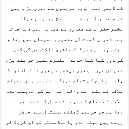
کے ڈھیر تھے اب وہ مریضوں سے بھری پڑ ی ہیں
نہ صرف ان کا باقاعدہ علاج ہورہا ہے بلکہ
مخیر حضرات کے تعاون سے کھانا بھی دیا جاتا
ہے۔ دھوبی گھاٹ کی تعمیر، ہسپتال میں رنگ و
روغن ،بائیو میٹرک حاضری ڈاکٹروں کی کمی
کو دور کیا گیا جدید ایکسرے مشین جو بند پڑی
تھی ان میں اب فری ایکسرے ، فری الٹراساؤنڈ
،لیبارٹری کی تمام سہولیات میسر ہیں ۔عوام
علاقہ نے نئے آنے والے ایم ایس کو اس پسماندہ
علاقے کے عوام کے لیے نئے سال کا تحفہ قرار
دیا ہے جو چوبیس گھنٹے ہسپتال میں حاضر
رہتے ہیں جبکہ مدر چائلڈ سنٹر کو اپ گریڈ کر