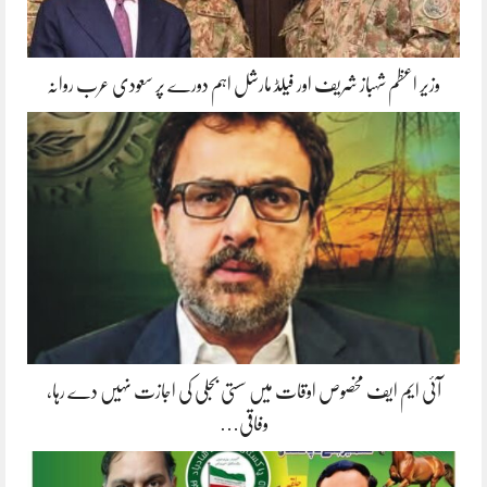
وزیر اعظم شہباز شریف اور فیلڈ مارشل اہم دورے پر سعودی عرب روانہ
آئی ایم ایف مخصوص اوقات میں سستی بجلی کی اجازت نہیں دے رہا،
وفاقی…