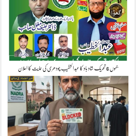
جموں 6 تحریک شاد باد کا عبدالخطیب چودھری کی حمایت کا اعلان