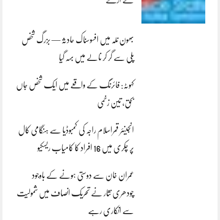
لے اڑے
بھون نلہ میں افسوسناک حادثہ — بزرگ شخص
پلی سے گر کر نالے میں بہہ گیا
کہوٹہ: فائرنگ کے واقعے میں ایک شخص جاں
بحق، تین زخمی
انجینئر قمراسلام راجہ کی کمبوڈیا سے ہنگامی کال
پر چکری میں 16 افراد کا کامیاب ریسکیو
عمران خان سے دوستی ہونے کے باوجود
چودھری نثار نے تحریک انصاف میں شمولیت
سے انکاری رہے