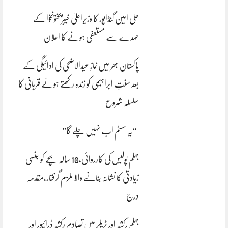
علی امین گنڈاپور کا وزیراعلیٰ خیبرپختونخوا کے
عہدے سے مستعفی ہونے کا اعلان
پاکستان بھر میں نمازِ عیدالاضحی کی ادائیگی کے
بعد سنتِ ابراہیمی کو زندہ رکھتے ہوئے قربانی کا
سلسلہ شروع
“یہ سسٹم اب نہیں چلے گا”
جہلم پولیس کی کارروائی،10 سالہ بچے کو جنسی
زیادتی کا نشانہ بنانے والا ملزم گرفتار،مقدمہ
درج
جہلم رکشہ اور ٹریلر میں تصادم رکشہ ڈرائیور اور