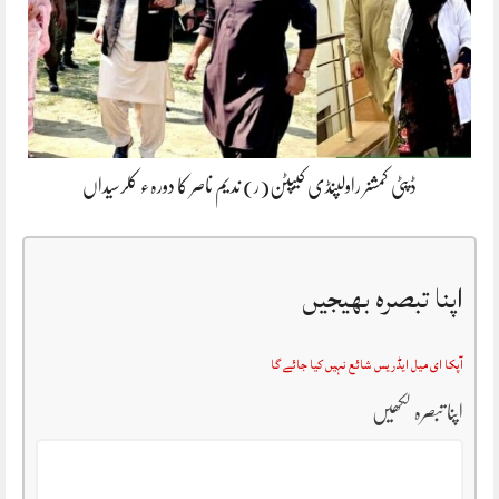
ڈپٹی کمشنر راولپنڈی کیپٹن(ر) ندیم ناصر کا دورہء کلرسیداں
اپنا تبصرہ بھیجیں
آپکا ای میل ایڈریس شائع نہیں کیا جائے گا
اپنا تبصرہ لکھیں