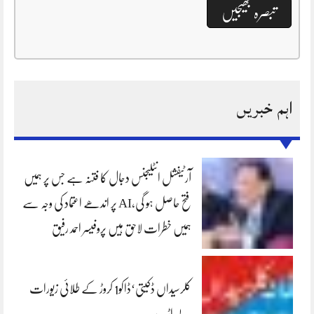
اہم خبریں
آرٹیفشل انٹلیجنس دجال کا فتنہ ہے جس پر ہمیں
فتح حاصل ہو گی،AI پر اندھے اعتماد کی وجہ سے
ہمیں خطرات لاحق ہیں پروفیسر احمد رفیق
کلرسیداں ڈکیتی‘ڈاکو1 کروڑ کے طلائی زیورات