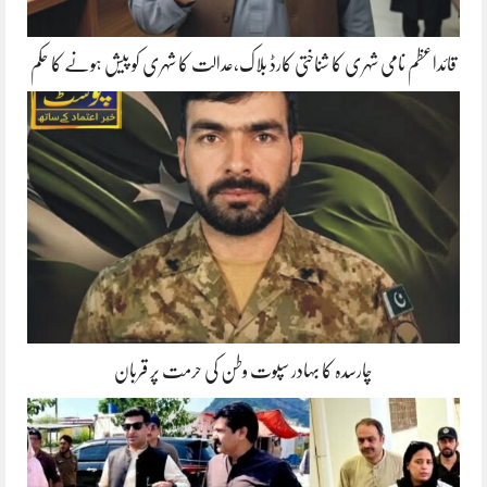
قائداعظم نامی شہری کا شناختی کارڈ بلاک،عدالت کا شہری کو پیش ہونے کا حکم
چارسدہ کا بہادر سپوت وطن کی حرمت پر قربان