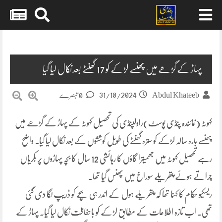
Skip
to
content
پہاڑ کے گڑھے میں پھنسے لڑکے کو 17 گھنٹے بعد نکال لیا گیا
31/10/2024
Abdul Khateeb
0 تبصرے
کہوٹہ (نمائندہ پنڈی پوسٹ)راولپنڈی کی تحصیل کہوٹہ کے پہاڑ کے گڑھے میں
پھنسے بارہ سالہ لڑکے کو سترہ گھنٹے کی طویل کوششوں کے بعد نکال لیا گیا۔ واضح
رہے تحصیل کہوٹہ میں جھمیترا گاؤں کا رہائشی 12 سال کا بچہ پہاڑوں پر بکریاں
چراتے ہوئے پتھریلے سوراخ میں پھنس گیا تھا۔
ریسکیو حکام کا کہنا تھا کہ پتھریلے ہول کے اندر ہی بچے کو ڈریپ لگا دی گئی
تھی۔ اب تازہ اطلاعات کے مطابق لڑکے کو باحفاظت نکال لیا گیا۔ پہاڑ کے