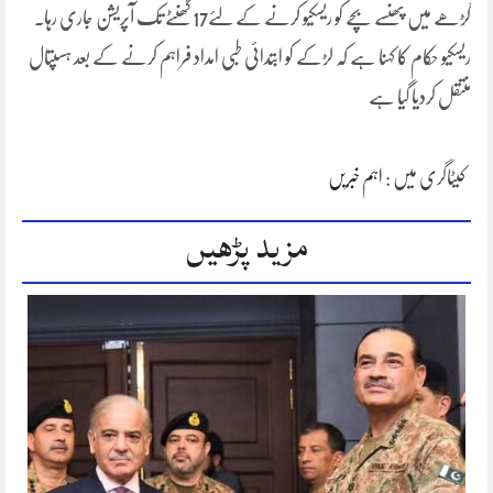
گڑھے میں پھنسے بچے کو ریسکیو کرنے کے لئے17 گھنٹے تک آپریشن جاری رہا۔
ریسکیو حکام کا کہنا ہے کہ لڑکے کو ابتدائی طبی امداد فراہم کرنے کے بعد ہسپتال
منتقل کردیا گیا ہے
کیٹاگری میں :
اہم خبریں
مزید پڑھیں