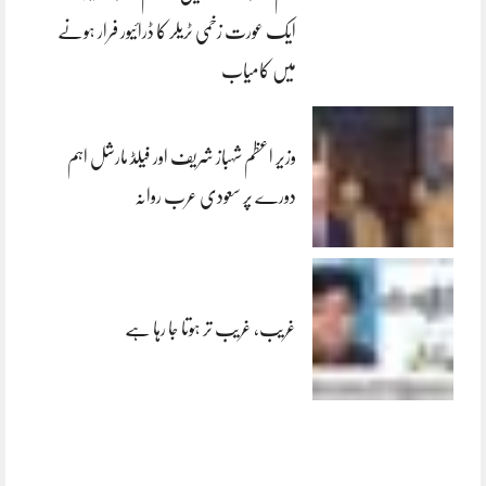
ایک عورت زخمی ٹریلر کا ڈرائیور فرار ہونے
میں کامیاب
وزیر اعظم شہباز شریف اور فیلڈ مارشل اہم
دورے پر سعودی عرب روانہ
غریب، غریب تر ہوتا جا رہا ہے