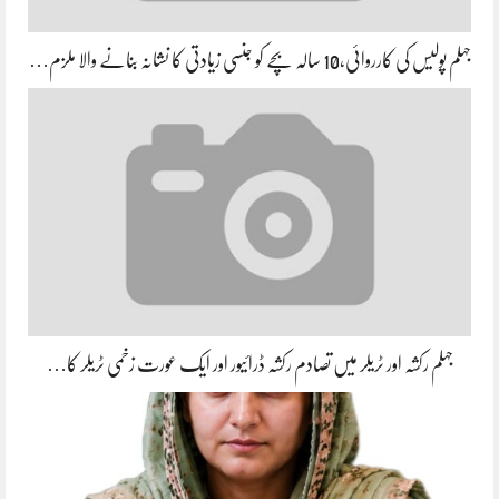
جہلم پولیس کی کارروائی،10 سالہ بچے کو جنسی زیادتی کا نشانہ بنانے والا ملزم…
جہلم رکشہ اور ٹریلر میں تصادم رکشہ ڈرائیور اور ایک عورت زخمی ٹریلر کا…