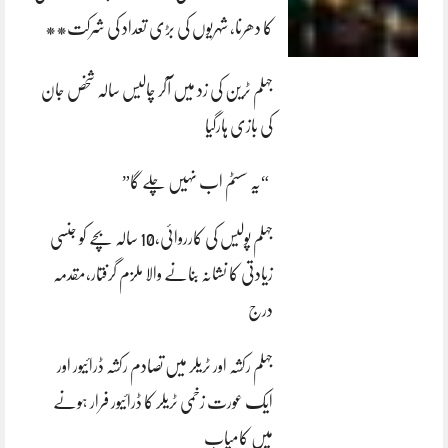
کا دھرنا، شہریوں کی بڑی تعداد کی شرکت**
جہلم ٹرین کی زد میں آکر چالیس سالہ شخص جان
کی بازی ہارگیا
“یہ سسٹم اب نہیں چلے گا”
جہلم پولیس کی کارروائی،10 سالہ بچے کو جنسی
زیادتی کا نشانہ بنانے والا ملزم گرفتار،مقدمہ
درج
جہلم رکشہ اور ٹریلر میں تصادم رکشہ ڈرائیور اور
ایک عورت زخمی ٹریلر کا ڈرائیور فرار ہونے
میں کامیاب