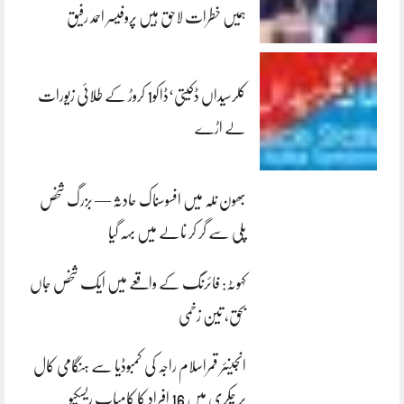
ہمیں خطرات لاحق ہیں پروفیسر احمد رفیق
کلرسیداں ڈکیتی‘ڈاکو1 کروڑ کے طلائی زیورات
لے اڑے
بھون نلہ میں افسوسناک حادثہ — بزرگ شخص
پلی سے گر کر نالے میں بہہ گیا
کہوٹہ: فائرنگ کے واقعے میں ایک شخص جاں
بحق، تین زخمی
انجینئر قمراسلام راجہ کی کمبوڈیا سے ہنگامی کال
پر چکری میں 16 افراد کا کامیاب ریسکیو