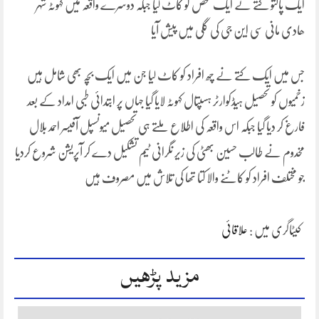
ایک پالتو کتے نے ایک شخص کو کاٹ لیا جبکہ دوسرے واقعہ میں کہوٹہ شہر
ھادی مانی سی این جی کی گلی میں پیش آیا
جس میں ایک کتے نے چھ افراد کو کاٹ لیا جن میں ایک بچہ بھی شامل ہیں
زخمیوں کو تحصیل ہیڈکوارٹر ہسپتال کہوٹہ لایا گیا جہاں پر ابتدائی طبی امداد کے بعد
فارغ کر دیا گیا جبکہ اس واقعہ کی اطلاع ملتے ہی تحصیل میونسپل آفیسر احمد بلال
مخدوم نے طالب حسین بھٹی کی زیر نگرانی ٹیم تشکیل دے کر آپریشن شروع کردیا
جو مختلف افراد کو کاٹنے والا کتا تھا کی تلاش میں مصروف ہیں
کیٹاگری میں :
علاقائی
مزید پڑھیں