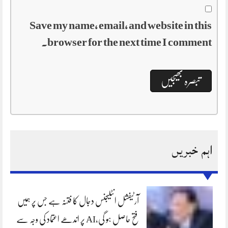
Save my name, email, and website in this
browser for the next time I comment.
اہم خبریں
آرٹیفشل انٹلیجنس دجال کا فتنہ ہے جس پر ہمیں
فتح حاصل ہو گی،AI پر اندھے اعتماد کی وجہ سے