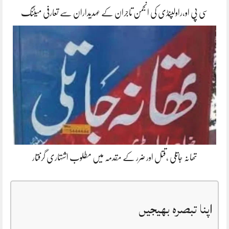
سی پی او،راولپنڈی کی انجمن تاجران کے عہدیداران سے تعارفی میٹنگ
تھانہ جاتلی ،قتل اور ضرر کے مقدمہ میں مطلوب اشتہاری گرفتار
اپنا تبصرہ بھیجیں