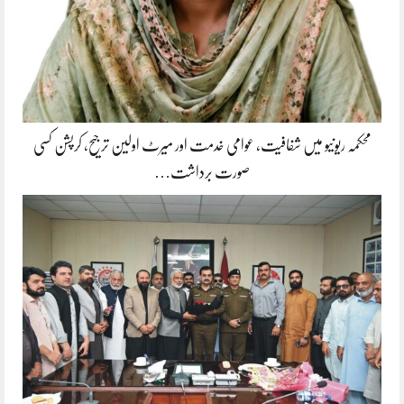
محکمہ ریونیو میں شفافیت، عوامی خدمت اور میرٹ اولین ترجیح، کرپشن کسی
صورت برداشت…