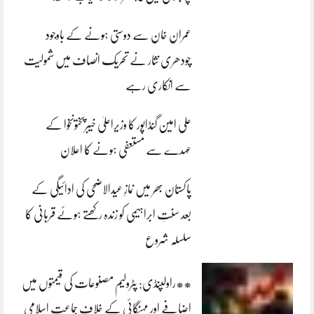
عمران خان سے دوستی ہونے کے باوجود
چودھری نثار نے تحریک انصاف میں شمولیت
سے انکاری رہے
علی امین گنڈاپور کا وزیراعلیٰ خیبرپختونخوا کے
عہدے سے مستعفی ہونے کا اعلان
پاکستان بھر میں نمازِ عیدالاضحی کی ادائیگی کے
بعد سنتِ ابراہیمی کو زندہ رکھتے ہوئے قربانی کا
سلسلہ شروع
**راولپنڈی: پٹرولیم مصنوعات کی قیمتوں میں
اضافے اور مہنگائی کے خلاف جماعت اسلامی