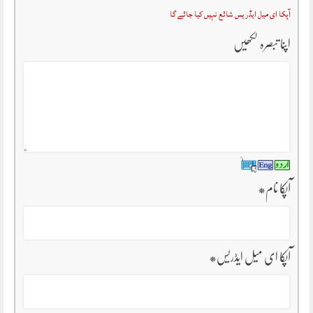
آپکا ای میل ایڈریس شائع نہیں کیا جائے گا
اپنا تبصرہ لکھیں
آپکا نام
*
آپکا ای میل ایڈریس
*