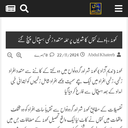
Skip
to
content
کہوٹہ ،باولے کتوں کا شہریوں پر حملہ متعدد زخمی ہسپتال پہنچ گئے
22/11/2024
Abdul Khateeb
0 تبصرے
کہوٹہ (ندیم آزاد) کہوٹہ شہر اور گردونواح میں دو کتے کے کاٹنے سے متعدد افراد
زخمی، زخمی افراد میں ایک بچے سمیت چھے افراد شامل زخمیوں کو ابتدائی طبی
امداد کے بعد ہسپتال سے فارغ کر دیا گیا
تفصیلات کے مطابق کہوٹہ شہر اور گردونواح سے تقریباً سات افراد کو دو مختلف
واقعات میں کتوں نے کاٹ لیا ایک واقع تحصیل کہوٹہ کے مضافات جس میں