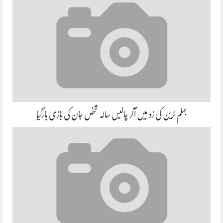
جہلم ٹرین کی زد میں آکر چالیس سالہ شخص جان کی بازی ہارگیا