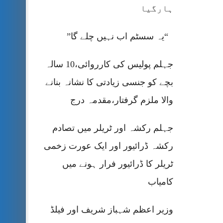
ہارگیا
“یہ سسٹم اب نہیں چلے گا”
جہلم پولیس کی کارروائی،10 سالہ
بچے کو جنسی زیادتی کا نشانہ بنانے
والا ملزم گرفتار،مقدمہ درج
جہلم رکشہ اور ٹریلر میں تصادم
رکشہ ڈرائیور اور ایک عورت زخمی
ٹریلر کا ڈرائیور فرار ہونے میں
کامیاب
وزیر اعظم شہباز شریف اور فیلڈ