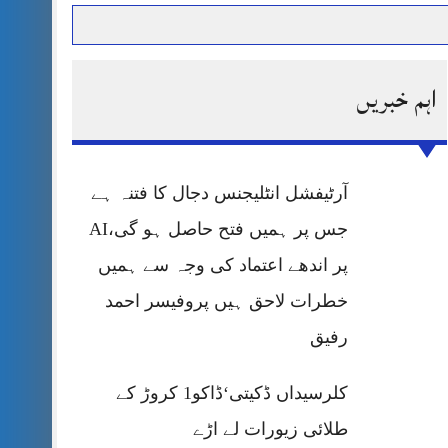
اہم خبریں
حرمت پر قربان
 کی پریس کانفرنس
آرٹیفشل انٹلیجنس دجال کا فتنہ ہے
جس پر ہمیں فتح حاصل ہو گی،AI
پر اندھے اعتماد کی وجہ سے ہمیں
خطرات لاحق ہیں پروفیسر احمد
رفیق
کلرسیداں ڈکیتی‘ڈاکو1 کروڑ کے
طلائی زیورات لے اڑے