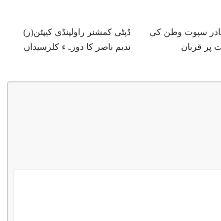
ہادر سپوت وطن کی
ڈپٹی کمشنر راولپنڈی کیپٹن(ر)
 پر قربان
ندیم ناصر کا دورہء کلرسیداں