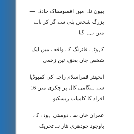
بھون نلہ میں افسوسناک حادثہ —
بزرگ شخص پلی سے گر کر نالے
میں بہہ گیا
کہوٹہ: فائرنگ کے واقعے میں ایک
شخص جاں بحق، تین زخمی
انجینئر قمراسلام راجہ کی کمبوڈیا
سے ہنگامی کال پر چکری میں 16
افراد کا کامیاب ریسکیو
عمران خان سے دوستی ہونے کے
باوجود چودھری نثار نے تحریک