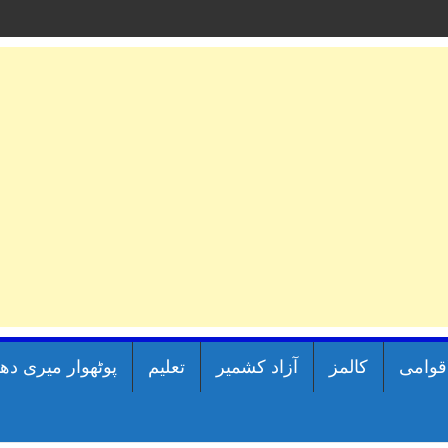
اقوامی
کالمز
آزاد کشمیر
تعلیم
پوٹھوار میری دھ