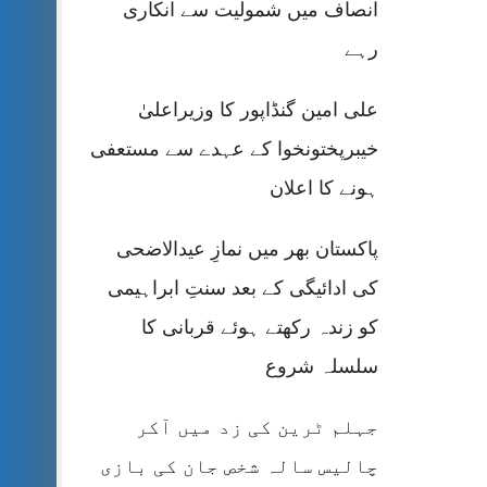
انصاف میں شمولیت سے انکاری
رہے
علی امین گنڈاپور کا وزیراعلیٰ
خیبرپختونخوا کے عہدے سے مستعفی
ہونے کا اعلان
پاکستان بھر میں نمازِ عیدالاضحی
کی ادائیگی کے بعد سنتِ ابراہیمی
کو زندہ رکھتے ہوئے قربانی کا
سلسلہ شروع
جہلم ٹرین کی زد میں آکر
چالیس سالہ شخص جان کی بازی