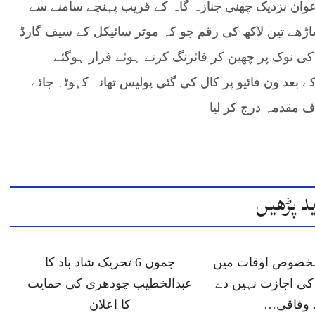
عوان نزدیک چھنی جنازہ گاہ کے قریب پہنچے سامنے سے
ً ساڑھے تین لاکھ کی رقم جو کہ موٹر سائیکل کے سیف گارڈ
کی نوک پر چھین کر فائرنگ کرتے ہوئے فرار ہوگئے
عد ون فائیو پر کال کی گئی پولیس تھانہ کہوٹہ جائے
اف مقدمہ درج کر لیا
د پڑھیں
 مخصوص اوقات میں
جموں 6 تحریک شاد باد کا
ی اجازت نہیں دے
عبدالخطیب چودھری کی حمایت
 وفاقی…
کا اعلان