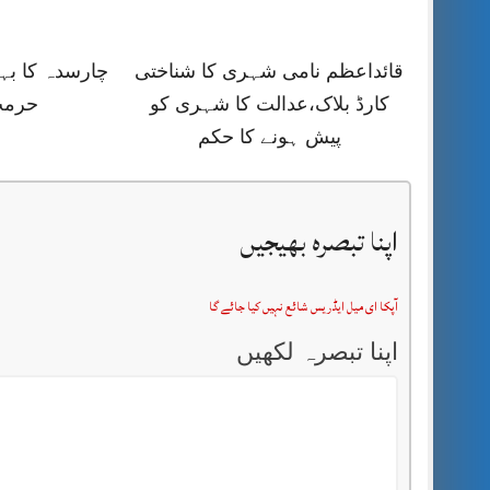
قائداعظم نامی شہری کا شناختی
چارسدہ کا ب
کارڈ بلاک،عدالت کا شہری کو
حرمت
پیش ہونے کا حکم
اپنا تبصرہ بھیجیں
آپکا ای میل ایڈریس شائع نہیں کیا جائے گا
اپنا تبصرہ لکھیں