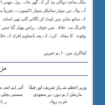
ملک ساجد دوکان بند کر کے گھر جاتے ہوئے چھنی آ
آنے والے تیں موٹر سائیکل سوار ڈکیتیوں نے تقریبا
کے ساتھ شاپر میں لپیٹ کر لگائی گئی تھی اسلحہ 
فائرنگ سے علاقہ میں خوف ہراس پھیل گیا جس کے ب
وقوعہ کا معائنہ کرنے کے بعد نامعلوم افراد کے خل
کیٹاگری میں :
اہم خبریں
مزی
وزیر اعظم شہباز شریف اور فیلڈ
آئی ایم ایف
مارشل اہم دورے پر سعودی
سستی بجلی ک
عرب روانہ
رہا،