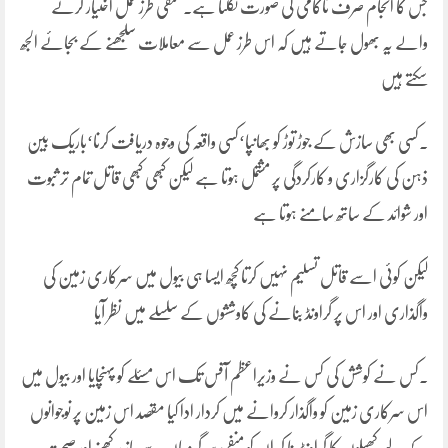
جس کا انجام صرف ناکامی کی صورت نکلتا ہے۔ منفی طرز عمل اختیار کرنے
والے یہ بھول جاتے ہیں کہ اس طرز عمل سے معاملات سلجھنے کے بجائے الجھ
سکتے ہیں
۔کسی بھی سازش کے جوڑ توڑ کو بھانپا‘کسی واقعہ کی وجوہ دریافت کرنا‘باریک بین
ذہن کی کارگزاری و کارکردگی پر مشتمل ہوتا ہے لیکن کبھی کبھی قاتل تمام تر ثبوت
اور شوائد کے ساتھ سامنے ہوتا ہے
لیکن کوئی اسے قاتل تسلیم نہیں کرتا کچھ ایسا ہی بیول میں سرکاری زمین کی
واگذاری اور اس پر گراونڈ بنانے کی کاوششوں کے سلسلے میں نظر آیا
۔کس نے کوشش کی کس نے وزیراعظم آفس تک اس مسئلے کو پہنچایا اور بیول میں
اس سرکاری زمین کو واگذار کروانے میں کردار ادا کیا مقصد اس زمین پر نوجوانوں