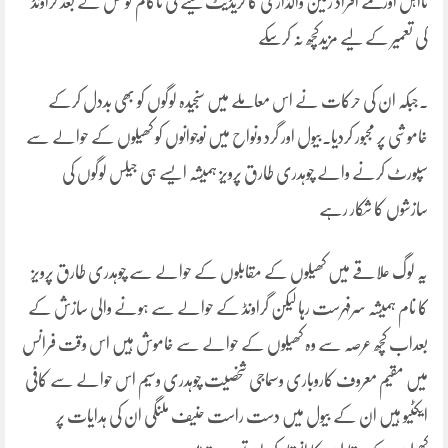
نااہل اور نکمے افراد زمین واگذاری کا کریڈیٹ لینے کی ناکام کوشش کے بعد گراونڈ
کی تعمیر کے لیے مزیدکچھ نہ کرسکے
۔جبکہ ان کی حرکات نے اس معاملے میں سنجیدہ لوگوں کو بھی بددل کرکے
خاموشی پر مجبور کردیا۔بیول اور گرد ونواح میں نوجوانوں کو کھیلوں کے حوالے سے
سپورٹ کرنے والے چوہدری طارق پرویز ہمیشہ ایسے ہی جیلس لوگوں کی
سازشوں کا شکار رہے
یہ لوگ علاقے میں کھیلوں کے مقابلوں کے حوالے سے چوہدری طارق پرویز
کا نام ہمیشہ سرفہرست رہا لیکن گراونڈ کے حوالے سے ہونے والی سازش کے
بعداب کچھ عرصہ سے وہ کھیلوں کے حوالے سے خاموش ہیں اس وقت فرانس
میں مقیم معروف کاروباری وسماجی شخصیت چوہدری وسیم اس حوالے سے کافی
ایکٹیو ہیں ان کے بیول میں دست راست حنیف ملنگی ان کی ہدایات پر