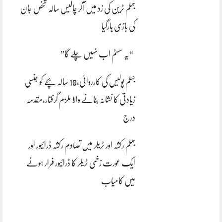
جہلم ٹرین کی زد میں آکر چالیس سالہ شخص جان
کی بازی ہارگیا
“یہ سسٹم اب نہیں چلے گا”
جہلم پولیس کی کارروائی،10 سالہ بچے کو جنسی
زیادتی کا نشانہ بنانے والا ملزم گرفتار،مقدمہ
درج
جہلم رکشہ اور ٹریلر میں تصادم رکشہ ڈرائیور اور
ایک عورت زخمی ٹریلر کا ڈرائیور فرار ہونے
میں کامیاب