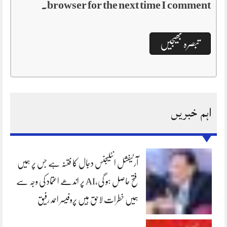
browser for the next time I comment.
اہم خبریں
آرٹیفشل انٹلیجنس دجال کا فتنہ ہے جس پر ہمیں
فتح حاصل ہو گی،AI پر اندھے اعتماد کی وجہ سے
ہمیں خطرات لاحق ہیں پروفیسر احمد رفیق