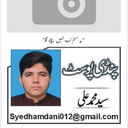
“یہ سسٹم اب نہیں چلے گا”