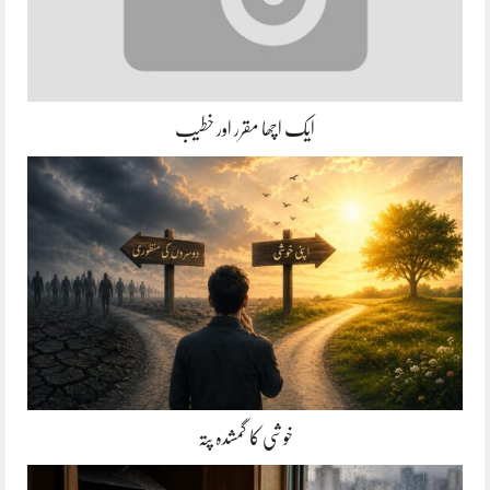
ایک اچھا مقرر اور خطیب
خوشی کا گمشدہ پتہ