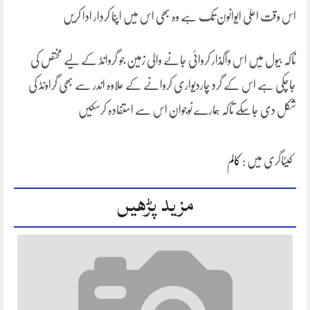
اس وقت اعلیٰ ایوانون تک ہے وہ بھی اس میں اپنا کردار ادا کریں
تاکہ بیول میں اس واگذار کروائی جانے والی زمین جو گروانڈ کے لیے مختص کی
جاچکی ہے اس کے گرد چاردیواری کروانے کے علاوہ اندر سے بھی گراونڈ کی
شکل دی جاسکے تاکہ ہمارے نوجوان اس سے استفادہ کرسکیں
کیٹاگری میں :
کالم
مزید پڑھیں