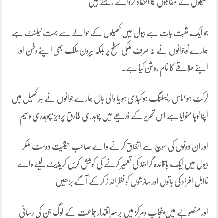
کھیلوں کے مقابلوں کا انعقاد کرواتے رہتے ہیں
جو ایک مثبت بات ہے بیول میں کھیلوں کے حوالے سے بہت ٹیلنٹ ہے
ہمارے نوجوانوں نے نہ صرف ملکی سطح پر بلکہ بیرون ملک بھی اپنے وطن اور
اپنے علاقے کا نام روشن کیا ہے۔
کرکٹ ہو‘ماس ریسلنگ ہو کبڈی ہو یا والی بال ہمارے جوانوں نے ہر کھیل میں
اپنا لوہا منوایا ہے اس تحریر کے ذریعے میں چوہدری طارق پرویز‘چوہدری وسیم
اور ان دونوں کی سوچ سے اتفاق کرنے والے صاحب حیثیت دوست ملکر
بیول میں ایک باقائدہ گراونڈ کی تعمیر کرنے کی کوشش کریں کریڈیٹ لینے والے
نااہل افراد کی باتوں اور سازشوں کو نظر انداز کرکے آگے بڑھیں
اور منصوبے میں پنجاب ومرکز میں برسراقتدار جماعت کے لوگ جن کی رسائی