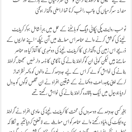
کے لیے کھیلوں کا گراونڈ بنا کر ان کو منفی سرگرمیاں سے باز رکھنے اور صحت
مندانہ سرگرمیاں کی جانب راغب کرنا تھا اراضی واگذار ہوگئی
تو حسب روایت پکی پکائی دیگ کو بانٹنے کے عمل میں جبراً شامل ہوکر کریڈیٹ
لینے کی کوشش کرنے والے عناصر اس معاملے میں آن ٹپکے‘ اپنے حواریوں کے
ذریعے اس زمین کی واگذاری کا کریڈیٹ لینے کی دونمبری کا آغاز کیا وہ عناصر
سامنے ہیں لیکن کوئی ان کو گراونڈ بنانے کی ناکامی کا ذمہ دار نہیں سمجھتا۔گراونڈ
بنانے کی خواہش کو لے کر اس کے لیے جدوجہد کرنے والوں کو یکسر نظر انداز
کرکے اپنی چوہدراھٹ دیکھانے کے شوقین افراد نے ان مخلص لوگوں کو بددل
کردیا جو بیول میں ایک باقائدہ گراونڈ بنانے کی خواہش رکھتے تھے
بغیر کسی جدوجہد کے دوسروں کی محنت کا کریڈیٹ لینے کی عادی افراد نے گراونڈ
پروجیکٹ کی بنیاد رکھنے والے عناصر کو اس معاملے سے لاتعلق کردیا نتیجہ یہ نکلا کہ