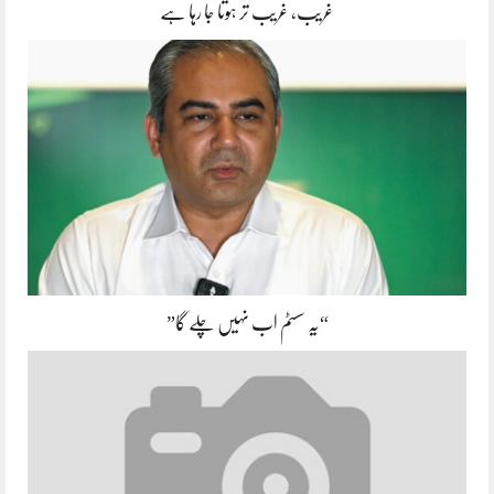
غریب، غریب تر ہوتا جا رہا ہے
“یہ سسٹم اب نہیں چلے گا”