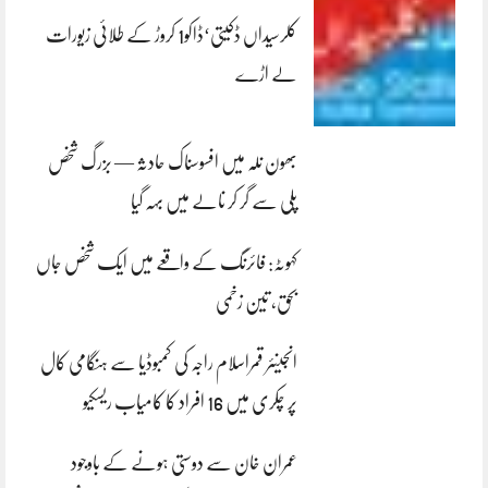
کلرسیداں ڈکیتی‘ڈاکو1 کروڑ کے طلائی زیورات
لے اڑے
بھون نلہ میں افسوسناک حادثہ — بزرگ شخص
پلی سے گر کر نالے میں بہہ گیا
کہوٹہ: فائرنگ کے واقعے میں ایک شخص جاں
بحق، تین زخمی
انجینئر قمراسلام راجہ کی کمبوڈیا سے ہنگامی کال
پر چکری میں 16 افراد کا کامیاب ریسکیو
عمران خان سے دوستی ہونے کے باوجود