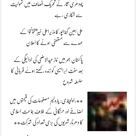
چودھری نثار نے تحریک انصاف میں شمولیت
سے انکاری رہے
علی امین گنڈاپور کا وزیراعلیٰ خیبرپختونخوا کے
عہدے سے مستعفی ہونے کا اعلان
پاکستان بھر میں نمازِ عیدالاضحی کی ادائیگی کے
بعد سنتِ ابراہیمی کو زندہ رکھتے ہوئے قربانی کا
سلسلہ شروع
**راولپنڈی: پٹرولیم مصنوعات کی قیمتوں میں
اضافے اور مہنگائی کے خلاف جماعت اسلامی
کا دھرنا، شہریوں کی بڑی تعداد کی شرکت**