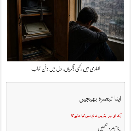
الماری میں رکھی ڈگریاں، دل میں دفن خواب
اپنا تبصرہ بھیجیں
آپکا ای میل ایڈریس شائع نہیں کیا جائے گا
اپنا تبصرہ لکھیں