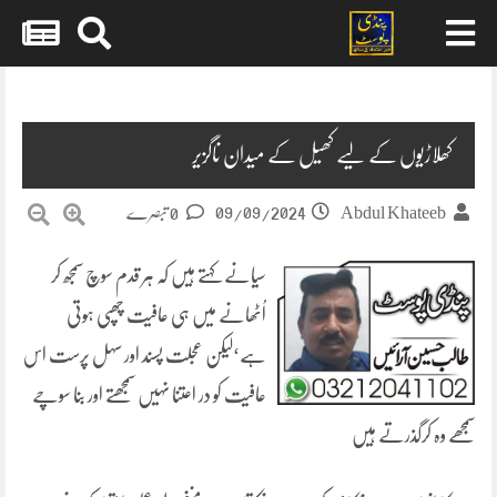
Skip
to
content
کھلاڑیوں کے لیے کھیل کے میدان ناگزیر
09/09/2024
Abdul Khateeb
0 تبصرے
سیانے کہتے ہیں کہ ہر قدم سوچ سمجھ کر
اُٹھانے میں ہی عافیت چھپی ہوتی
ہے‘لیکن عجلت پسند اور سہل پرست اس
عافیت کو در اعتنا نہیں سمجھتے اور بنا سوچے
سمجھے وہ کرگذرتے ہیں