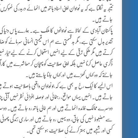
نتیجہ یہ نکلتا ہے کہ یہ نوجوان اپنی اسناد ہاتھ میں اٹھائے دربدر کی ٹھوکر
جاتے ہیں۔
پاکستان آبادی کے لحاظ سے نوجوانوں کا ملک ہے۔ ہمارے پاس دنیا کی 
تقدیر بدل سکتی ہے، مگر بدقسمتی سے ہم اس قیمتی انسانی سرمائے کو ضا
کرتے ہیں مگر ملکی ترقی کے لیے انہیں استعمال کرنے کے لیے تیار نہ
ڈگری حاصل کرنا نہیں بلکہ اپنی صلاحیت کو پہچان کر معاشرے میں کارآ
جانتے کہ وہ کہاں کھڑے ہیں اور کہاں جانا چاہتے ہیں۔
اس المیے کا ایک رخ یہ بھی ہے کہ جو نوجوان واقعی باصلاحیت ہوتے ہی
جاتے ہیں۔ انہیں یہاں مواقع، رہنمائی اور حوصلہ افزائی نظر نہیں آتی چ
دوسرے ممالک فائدہ اٹھاتے ہیں اور ہم خالی ہاتھ رہ جاتے ہیں۔ دوسر
سے مضبوط نہیں کی جاتی، وہ یہیں رہ جاتے ہیں اور ساری زندگی چھوٹی چ
کسی اور شعبے میں بہتر کرنے کی صلاحیت ہو سکتی تھی۔