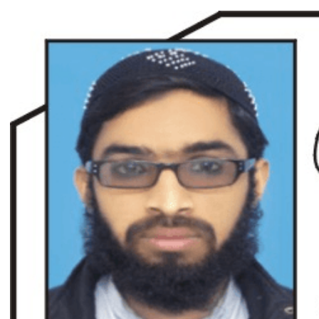
ئداعظم نامی شہری کا شناختی کارڈ بلاک،عدالت کا شہری کو پیش ہونے کا حکم
چارسدہ کا ب
 میں غیرملکی وفود کی آمد کے موقع پر ڈیوٹی سے غائب پولیس اہلکاروں کیخلاف سخت ایکشن، 2 اے ایس آئی سمیت 12 اہلکاروں کو نوکری سے فارغ کردیا گیا۔
اسسٹنٹ کمشنر کلرسیداں سیدہ زینب حسین کی پریس کانفرنس
شہید گر وپ کیپٹنعاصم 