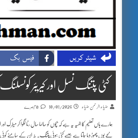
شیئر کریں
فیس بک
کٹی پتنگ نسل اور کیریئر کونسلن
10/01/2026
ضیاء الرحمن ضیاء
0 تبصرے
ہمارے ہاں تعلیم کا المیہ یہ ہے کہ بچوں کو سالہا سال رٹا لگوا کر می
نیچے یوں چھوڑ دیا جاتا ہے جیسے کٹی ہوئی پتنگ۔ نہ ان کے سامنے کوئی