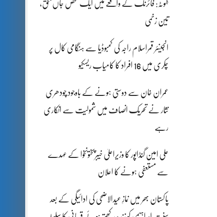
کہوٹہ: فائرنگ کے واقعے میں ایک شخص جاں بحق،
تین زخمی
انجینئر قمراسلام راجہ کی کمبوڈیا سے ہنگامی کال پر
چکری میں 16 افراد کا کامیاب ریسکیو
عمران خان سے دوستی ہونے کے باوجود چودھری
نثار نے تحریک انصاف میں شمولیت سے انکاری
رہے
علی امین گنڈاپور کا وزیراعلیٰ خیبرپختونخوا کے عہدے
سے مستعفی ہونے کا اعلان
پاکستان بھر میں نمازِ عیدالاضحی کی ادائیگی کے بعد
سنتِ ابراہیمی کو زندہ رکھتے ہوئے قربانی کا سلسلہ