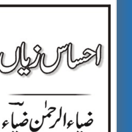
جموں 6 تحریک شاد باد کا عبدالخطیب چودھری کی حمایت کا اعلان
قا
ڈپٹی کمشنر راولپنڈی کیپٹن(ر) ندیم ناصر کا دورہء کلرسیداں
اسلام آباد
مون سون بارشیں، لینڈ سلائیڈنگ اور کوٹلی ستیاں کے نظر انداز متاثرین