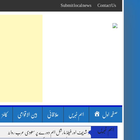
Skip
Submit local news
Contact Us
to
content
صفحہ اول
اہم خبریں
علاقائی
بین الاقوامی
کالمز
اہم خبریں
وزیر اعظم شہباز شریف اور فیلڈ مارشل اہم دورے پر سعودی عرب روانہ