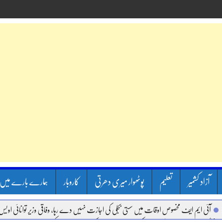
آزاد کشمیر
تعلیم
پوٹھوار میری دھرتی
کاروبار
ہمارے بارے میں
آئی ایم ایف مخصوص اوقات میں سستی بجلی کی اجازت نہیں دے رہا، وفاقی وزیر توانائی اویس