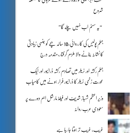
شروع
“یہ سسٹم اب نہیں چلے گا”
جہلم پولیس کی کارروائی،10 سالہ بچے کو جنسی زیادتی
کا نشانہ بنانے والا ملزم گرفتار،مقدمہ درج
جہلم رکشہ اور ٹریلر میں تصادم رکشہ ڈرائیور اور ایک
عورت زخمی ٹریلر کا ڈرائیور فرار ہونے میں کامیاب
وزیر اعظم شہباز شریف اور فیلڈ مارشل اہم دورے پر
سعودی عرب روانہ
غریب، غریب تر ہوتا جا رہا ہے