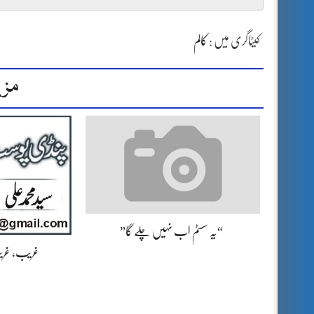
کیٹاگری میں :
کالم
مزی
“یہ سسٹم اب نہیں چلے گا”
غریب، غریب