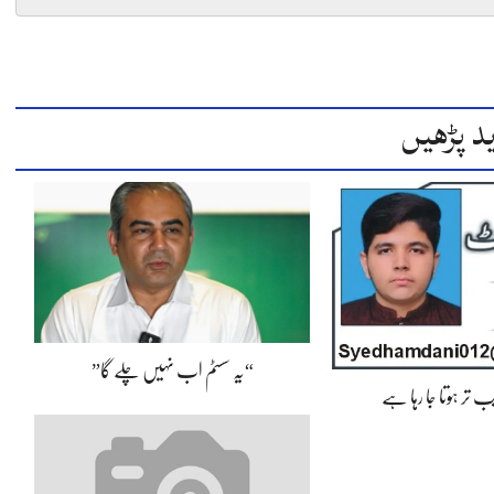
د پڑھیں
“یہ سسٹم اب نہیں چلے گا”
 تر ہوتا جا رہا ہے