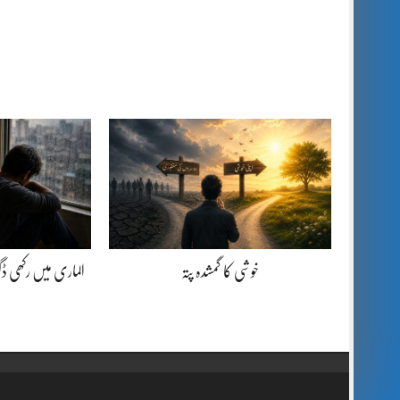
خوشی کا گمشدہ پتہ
الماری میں رکھی 