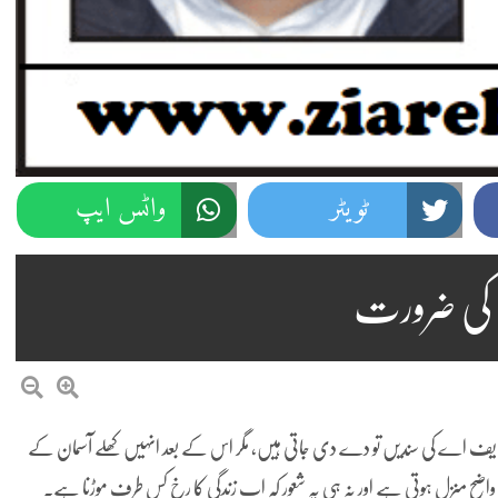
ٹویٹر
واٹس ایپ
گ کی ضرورت
ٹرک اور ایف اے کی سندیں تو دے دی جاتی ہیں، مگر اس کے بعد انہیں کھلے آسمان کے
 واضح منزل ہوتی ہے اور نہ ہی یہ شعور کہ اب زندگی کا رخ کس طرف موڑنا ہے۔