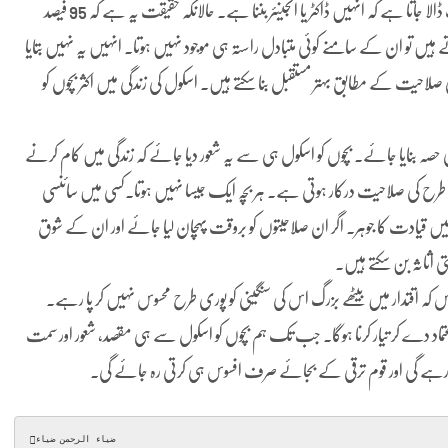
ہمارے معاشرے میں بچوں کے ذہن میں شروع سے ایک ہی خواب ڈالا جاتا ہے کہ انہیں ڈاکٹر یا انجینئر بننا ہے۔ حالانکہ حقیقت یہ ہے کہ 95 فیصد
یں تو ان کے سامنے کوئی متبادل راستہ ہی موجود نہیں ہوتا۔ انہیں یہ نہیں بتایا
پنی صلاحیت کے مطابق بہتر مستقبل بنا سکتے ہیں۔ اسکول کی زندگی میں اکثر بچوں کو
حصہ بنایا جائے۔ بچوں کو اسکول ہی سے یہ شعور دیا جائے کہ زندگی میں کام کرنے
رح کی صلاحیت درکار ہوتی ہے۔ ہر بچہ ایک جیسا نہیں ہوتا۔کسی میں سائنسی
ں قیادت کا جوہر۔ اگر ان صلاحیتوں کو بروقت پہچان لیا جائے اور ان کے شوق
 اثاثہ بن سکتے ہیں۔
 اقتدار میں بیٹھے بزرگ اس کی سنگینی کو پوری طرح محسوس نہیں کر پا رہے۔
اد دے کر تیار کرنا ہوگا۔ جب تک ہم بچوں کو اسکول سے ہی مقصد، شعور اور سمت
ہے گی اور قوم ترقی کے بجائے صرف افسوس ہی کرتی رہ جائے گی۔