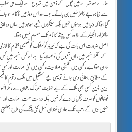
سے زیادہ بچے ڈاکٹر نہیں بن پاتے۔ جب وہ اس دوڑ میں ناکام ہو جاتے ہ
گیا ہوتا کہ دنیا میں درجنوں نہیں بلکہ سینکڑوں شعبے موجود ہیں جہاں وہ ا
ڈاکٹر اور انجینئر کے علاوہ کسی پیشے کا نام تک معلوم نہیں ہوتا۔
اصل ضرورت اس بات کی ہے کہ کیریئر کونسلنگ کو تعلیمی نظام کا لازمی 
کے کتنے شعبے ہیں، ان شعبوں کی نوعیت کیا ہے اور کس شعبے میں کس ط
ذہن ہوتا ہے، کسی میں تخلیقی صلاحیت، کسی میں فنی مہارت اور کسی می
کے مطابق رہنمائی دی جائے تو یہی بچے مستقبل میں ملک و قوم کا قیمتی
برین ڈرین کسی بھی ملک کے لیے نہایت خطرناک رجحان ہے، مگر افسوس کہ
نوجوانوں کو صرف ڈگریاں دے کر نہیں بلکہ درست سمت، مہارت اور اعتم
نہیں دیں گے، تب تک ہماری نوجوان نسل کٹی پتنگ کی طرح بھٹکتی ر