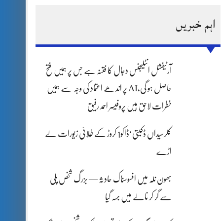
ہادر سپوت وطن کی حرمت پر قربان
اہم خبریں
طارق مکمل فوجی اعزاز کے ساتھ سپردِ خاک
آرٹیفشل انٹلیجنس دجال کا فتنہ ہے جس پر ہمیں فتح
حاصل ہو گی،AI پر اندھے اعتماد کی وجہ سے ہمیں
خطرات لاحق ہیں پروفیسر احمد رفیق
کلرسیداں ڈکیتی‘ڈاکو1 کروڑ کے طلائی زیورات لے
اڑے
بھون نلہ میں افسوسناک حادثہ — بزرگ شخص پلی
سے گر کر نالے میں بہہ گیا