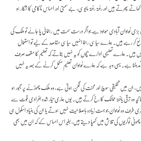
یں کھاتے پھرتے ہیں اور رفتہ رفتہ مایوسی، بے سمتی اور احساسِ ناکامی کا شکار ہو
بڑی نوجوان آبادی موجود ہے جو اگر درست سمت میں رہنمائی پا جائے تو ملک کی
ئع کر رہے ہیں۔ ہمارے سیاسی رہنما انہیں سیاسی مقاصد کے لیے تو استعمال
یں ہیں۔ ہمارے تعلیمی ادارے بچوں کو یہ نہیں بتاتے کہ تعلیم کا مقصد صرف
مد بننا ہے۔ یہی وجہ ہے کہ ہمارے نوجوان تعلیم مکمل کرنے کے بعد یہ نہیں
ں، جن میں تخلیقی سوچ اور محنت کی لگن ہوتی ہے، وہ ملک چھوڑنے پر مجبور ہو
نانچہ وہ ترقی یافتہ ممالک کا رخ کرتے ہیں۔ یوں ہماری تیار شدہ افرادی قوت سے
ی طرف وہ نوجوان جو بہت زیادہ باصلاحیت نہیں ہوتے یا جن کی بنیاد اسکول ہی
ھوٹی نوکریوں کی تلاش میں کھپا دیتے ہیں، بغیر اس احساس کے کہ ان میں بھی