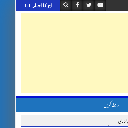
آج کا اخبار
رابطہ کریں
 لغاری