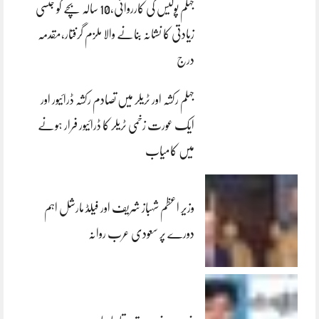
جہلم پولیس کی کارروائی،10 سالہ بچے کو جنسی
زیادتی کا نشانہ بنانے والا ملزم گرفتار،مقدمہ
درج
جہلم رکشہ اور ٹریلر میں تصادم رکشہ ڈرائیور اور
ایک عورت زخمی ٹریلر کا ڈرائیور فرار ہونے
میں کامیاب
وزیر اعظم شہباز شریف اور فیلڈ مارشل اہم
دورے پر سعودی عرب روانہ