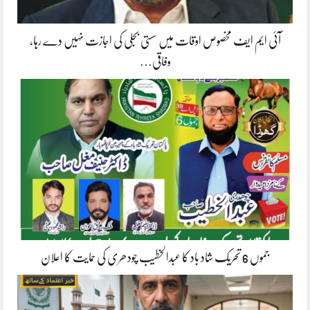
آئی ایم ایف مخصوص اوقات میں سستی بجلی کی اجازت نہیں دے رہا،
وفاقی…
جموں 6 تحریک شاد باد کا عبدالخطیب چودھری کی حمایت کا اعلان