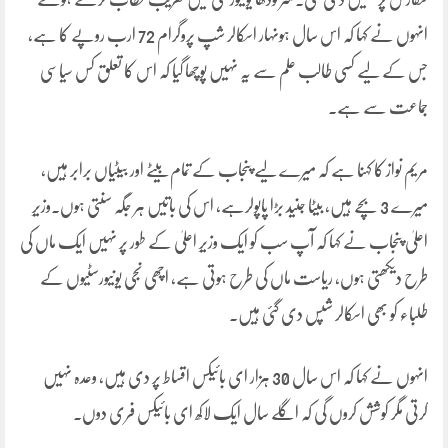
انہوں نے کہا کہ اس سال ہونہار اسکالر شپ پروگرام 72 ارب روپے کا ہے،
جس کے لیے کسی طالب علم سے یہ نہیں پوچھا گیا کہ اس کا تعلق کس سیاسی
جماعت سے ہے۔
مریم نواز کا کہنا ہے کہ میرے لیے پنجاب کے تمام بیٹے اور بیٹیاں برابر ہیں،
میرے 3 بچے ہیں، بیٹا جنید بڑا پاپولرہے، اس کی باتیں ہر جگہ سنتی ہوں۔وزیرِ
اعلیٰ پنجاب نے کہا کہ آپ سب کو ایک وزیرِ اعلیٰ کے طور پر نہیں ایک ماں کی
طرح دیکھتی ہوں، ریاست ماں کی طرح ہوتی ہے، اچھی نجی یونیورسٹیوں کے
طلباء کو بھی اسکالر شپس دی گئی ہیں۔
انہوں نے کہا کہ اس سال 30 ہزار ای بائیکس اقساط پر دی ہیں، وعدہ نہیں
کرتی مگر کوشش کروں گی کہ اگلے سال ایک لاکھ ای بائیکس فری دوں۔