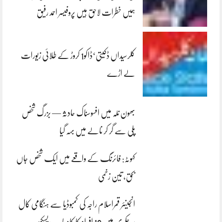
ہمیں خطرات لاحق ہیں پروفیسر احمد رفیق
کلرسیداں ڈکیتی‘ڈاکو1 کروڑ کے طلائی زیورات
لے اڑے
بھون نلہ میں افسوسناک حادثہ — بزرگ شخص
پلی سے گر کر نالے میں بہہ گیا
کہوٹہ: فائرنگ کے واقعے میں ایک شخص جاں
بحق، تین زخمی
انجینئر قمراسلام راجہ کی کمبوڈیا سے ہنگامی کال
پر چکری میں 16 افراد کا کامیاب ریسکیو