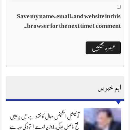
Save my name, email, and website in this
browser for the next time I comment.
اہم خبریں
آرٹیفشل انٹلیجنس دجال کا فتنہ ہے جس پر ہمیں
فتح حاصل ہو گی،AI پر اندھے اعتماد کی وجہ سے