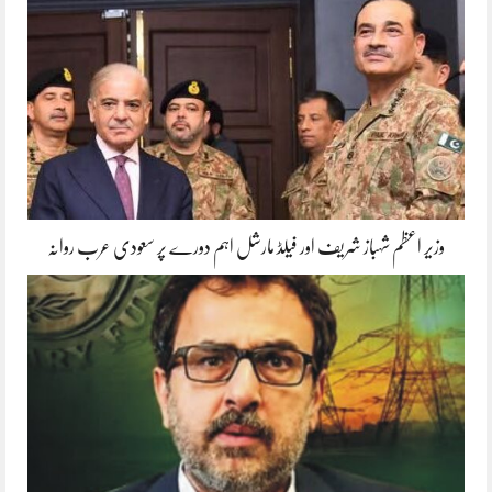
وزیر اعظم شہباز شریف اور فیلڈ مارشل اہم دورے پر سعودی عرب روانہ