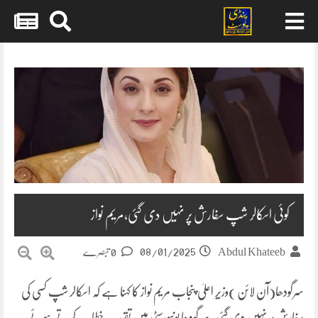
Skip
to
content
کوئی اسکالر شپ سفارش پر نہیں دی گئی،مریم نواز
08/01/2025
Abdul Khateeb
0 تبصرے
سرگودھا(آن لائن )وزیرِ اعلیٰ پنجاب مریم نواز کا کہنا ہے کہ اسکالر شپ کسی کی
سفارش پر نہیں دی گئی۔سرگودھا یونیورسٹی میں تقریب خطاب کرتے ہوئے