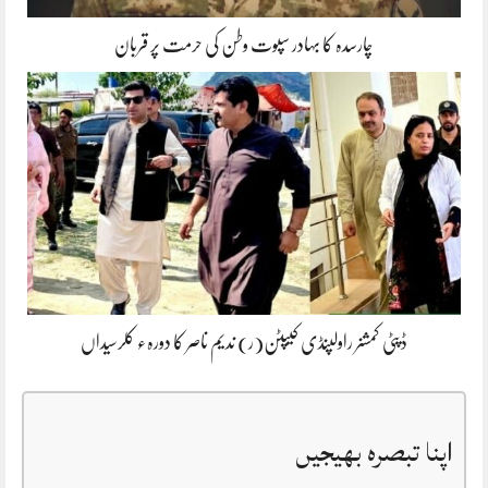
چارسدہ کا بہادر سپوت وطن کی حرمت پر قربان
ڈپٹی کمشنر راولپنڈی کیپٹن(ر) ندیم ناصر کا دورہء کلرسیداں
اپنا تبصرہ بھیجیں