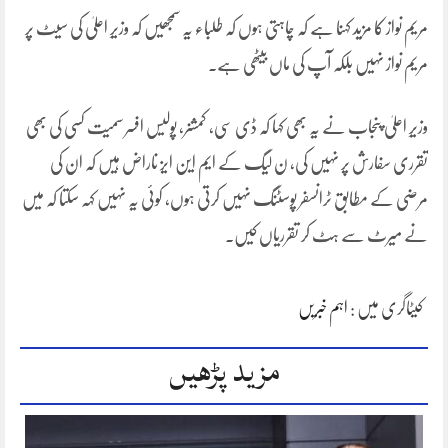
مریم نواز کا مزید کہنا ہے کہ چاہتی ہوں کہ طلباء یہ سمجھیں کہ وزیرِ اعلیٰ کی سیٹ پر
مریم نواز نہیں بلکہ آپ کی ماں بیٹھی ہے۔
وزیرِ اعلیٰ پنجاب نے یہ بھی کہا کہ ڈی سی، کمشنر، پولیس افسر سمیت کسی کی بھی
تقرری سفارش پر نہیں کی، ن لیگ کے ایم این ایز ناراض ہیں کہ ان کی
مرضی کے مطابق ٹرانسفر پوسٹنگ نہیں کرتی ہوں، کوئی یہ نہیں کہہ سکتا کہ میں
نے میرٹ سے ہٹ کر تقرریاں کیں۔
کیٹاگری میں :
اہم خبریں
مزید پڑھیں