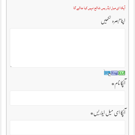
آپکا ای میل ایڈریس شائع نہیں کیا جائے گا
اپنا تبصرہ لکھیں
آپکا نام
*
آپکا ای میل ایڈریس
*