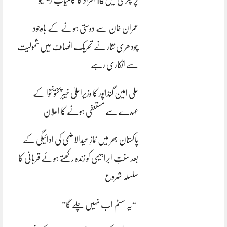
عمران خان سے دوستی ہونے کے باوجود
چودھری نثار نے تحریک انصاف میں شمولیت
سے انکاری رہے
علی امین گنڈاپور کا وزیراعلیٰ خیبرپختونخوا کے
عہدے سے مستعفی ہونے کا اعلان
پاکستان بھر میں نمازِ عیدالاضحی کی ادائیگی کے
بعد سنتِ ابراہیمی کو زندہ رکھتے ہوئے قربانی کا
سلسلہ شروع
“یہ سسٹم اب نہیں چلے گا”