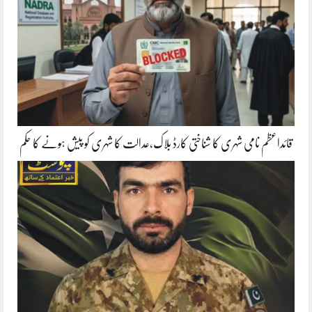
قائداعظم نامی شہری کا شناختی کارڈ بلاک،عدالت کا شہری کو پیش ہونے کا حکم