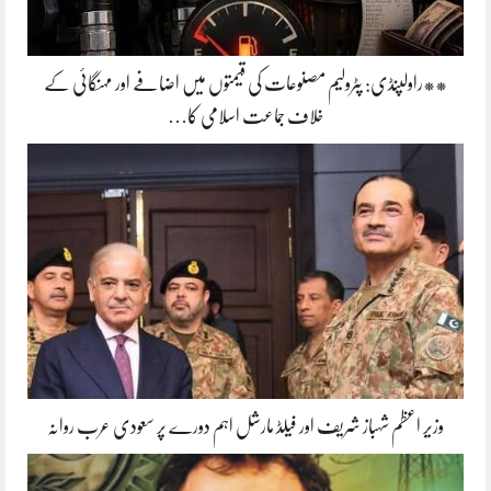
**راولپنڈی: پٹرولیم مصنوعات کی قیمتوں میں اضافے اور مہنگائی کے
خلاف جماعت اسلامی کا…
وزیر اعظم شہباز شریف اور فیلڈ مارشل اہم دورے پر سعودی عرب روانہ