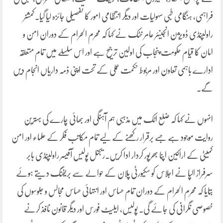
فراہمی، ہنگامی طبی سہولیات اور دیگر انتظامی امور کا تفصیلی جائزہ لیا گیا۔کمشنر
راولپنڈی ڈویژن انجینئر عامر خٹک نے کہا کہ محرم الحرام کے دوران امن و
امان کا قیام حکومت پنجاب کی اولین ترجیح ہے اور اس سلسلے میں تمام متعلقہ
ادارے باہمی تعاون اور مربوط حکمت عملی کے تحت اپنی ذمہ داریاں انجام دیں
گے۔
انہوں نے کہا کہ ضلع اٹک میں مذہبی ہم آہنگی اور بھائی چارے کی بہترین
روایت موجود ہے جسے برقرار رکھنے کے لیے تمام مکاتب فکر کے علماء اور امن
کمیٹی کے اراکین اپنا بھرپور کردار ادا کریں۔ریجنل پولیس آفیسر راولپنڈی بابر
سرفراز الپا نے اجلاس کو سکیورٹی پلان کے حوالے سے بریفنگ دیتے ہوئے
بتایا کہ محرم الحرام کے دوران تمام حساس اور انتہائی حساس مجالس و جلوسوں کی
خصوصی نگرانی کی جائے گی۔ پولیس، ایلیٹ فورس اور دیگر قانون نافذ کرنے