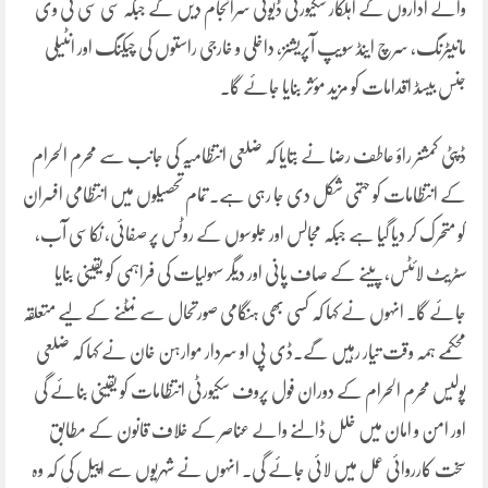
والے اداروں کے اہلکار سکیورٹی ڈیوٹی سرانجام دیں گے جبکہ سی سی ٹی وی
مانیٹرنگ، سرچ اینڈ سویپ آپریشنز، داخلی و خارجی راستوں کی چیکنگ اور انٹیلی
جنس بیسڈ اقدامات کو مزید مؤثر بنایا جائے گا۔
ڈپٹی کمشنر راؤ عاطف رضا نے بتایا کہ ضلعی انتظامیہ کی جانب سے محرم الحرام
کے انتظامات کو حتمی شکل دی جا رہی ہے۔ تمام تحصیلوں میں انتظامی افسران
کو متحرک کر دیا گیا ہے جبکہ مجالس اور جلوسوں کے روٹس پر صفائی، نکاسی آب،
سٹریٹ لائٹس، پینے کے صاف پانی اور دیگر سہولیات کی فراہمی کو یقینی بنایا
جائے گا۔ انہوں نے کہا کہ کسی بھی ہنگامی صورتحال سے نمٹنے کے لیے متعلقہ
محکمے ہمہ وقت تیار رہیں گے۔ڈی پی او سردار موارہن خان نے کہا کہ ضلعی
پولیس محرم الحرام کے دوران فول پروف سکیورٹی انتظامات کو یقینی بنائے گی
اور امن و امان میں خلل ڈالنے والے عناصر کے خلاف قانون کے مطابق
سخت کارروائی عمل میں لائی جائے گی۔ انہوں نے شہریوں سے اپیل کی کہ وہ