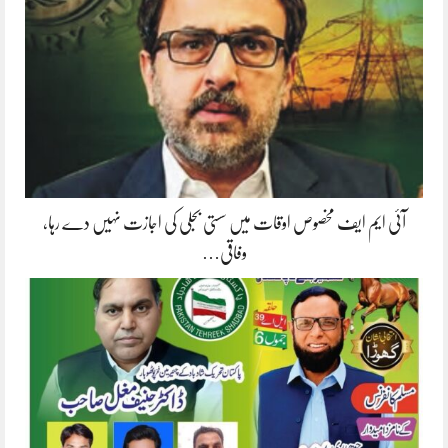
آئی ایم ایف مخصوص اوقات میں سستی بجلی کی اجازت نہیں دے رہا،
وفاقی…