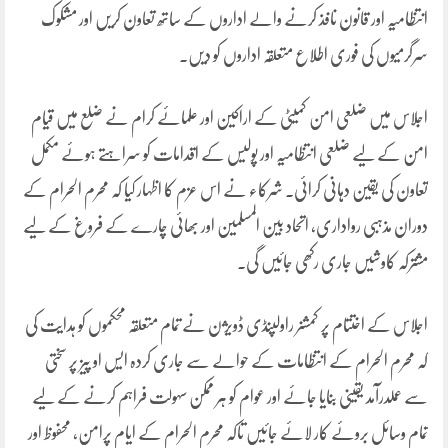
انتظامیہ اور قانون نافذ کرنے والے اداروں کے ساتھ تعاون کریں اور مشکوک
سرگرمیوں کی فوری اطلاع متعلقہ اداروں کو دیں۔
اجلاس میں ضلعی امن کمیٹی کے اراکین اور علمائے کرام نے ضلع میں قیام
امن کے لیے ضلعی انتظامیہ اور پولیس کے اقدامات کو سراہتے ہوئے مکمل
تعاون کی یقین دہانی کرائی۔ شرکاء نے اس عزم کا اظہار کیا کہ محرم الحرام کے
دوران مذہبی رواداری، اتحاد بین المسلمین اور بھائی چارے کے فروغ کے لیے
مشترکہ کاوشیں جاری رکھی جائیں گی۔
اجلاس کے اختتام پر کمشنر راولپنڈی ڈویژن نے تمام متعلقہ محکموں کو ہدایت کی
کہ محرم الحرام کے انتظامات کے حوالے سے جاری کردہ ایس او پیز پر سختی
سے عملدرآمد یقینی بنایا جائے اور عوام کو ہر ممکن سہولت فراہم کرنے کے لیے
تمام وسائل بروئے کار لائے جائیں تاکہ محرم الحرام کے ایام پرامن، محفوظ اور