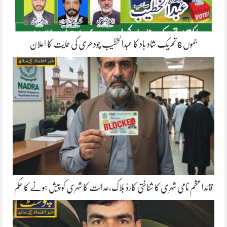
جموں 6 تحریک شاد باد کا عبدالخطیب چودھری کی حمایت کا اعلان
قائداعظم نامی شہری کا شناختی کارڈ بلاک،عدالت کا شہری کو پیش ہونے کا حکم