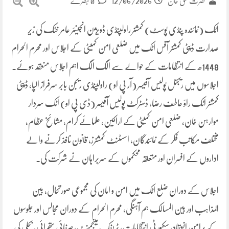
12/06/2026
نصرت علی خان
0 تبصرے
اٹک (نمائندہ پنڈی پوسٹ) کمشنر راولپنڈی ڈویژن انجینئر عامر خٹک کی زیر
صدارت ڈپٹی کمشنر آفس اٹک میں ضلعی امن کمیٹی کے اجلاس اور محرم الحرام
1448ھ کے انتظامات کے حوالے سے الگ الگ اہم اجلاس منعقد ہوئے۔
اجلاسوں میں ریجنل پولیس آفیسر (آر پی او) راولپنڈی ریجن بابر سرفراز الپا، ڈپٹی
کمشنر اٹک راؤ عاطف رضا، ڈسٹرکٹ پولیس آفیسر (ڈی پی او) اٹک سردار
موارہن خان، ضلعی امن کمیٹی کے اراکین، علمائے کرام، مشائخ عظام،
مختلف مکاتب فکر کے نمائندگان، اسسٹنٹ کمشنرز، قانون نافذ کرنے والے
اداروں کے افسران اور متعلقہ محکموں کے سربراہان نے شرکت کی۔
اجلاس کے دوران ضلع اٹک میں امن و امان کی مجموعی صورتحال، بین
المذاہب اور بین المسالک ہم آہنگی، محرم الحرام کے دوران مجالس اور جلوسوں
کے پرامن انعقاد، سکیورٹی انتظامات، ٹریفک مینجمنٹ، صفائی ستھرائی، بجلی کی