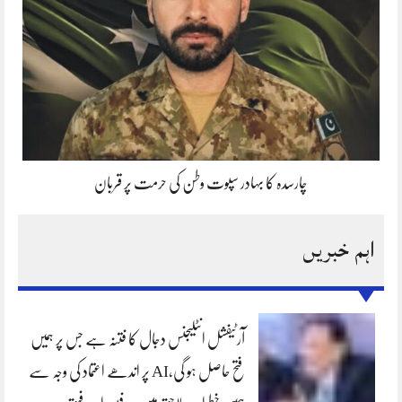
چارسدہ کا بہادر سپوت وطن کی حرمت پر قربان
اہم خبریں
آرٹیفشل انٹلیجنس دجال کا فتنہ ہے جس پر ہمیں
فتح حاصل ہو گی،AI پر اندھے اعتماد کی وجہ سے