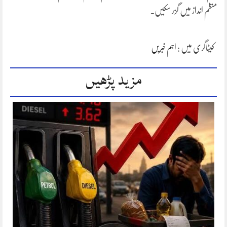
منظم انداز میں گزر سکیں۔
کیٹاگری میں :
اہم خبریں
مزید پڑھیں