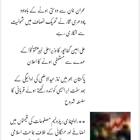
عمران خان سے دوستی ہونے کے باوجود
چودھری نثار نے تحریک انصاف میں شمولیت
سے انکاری رہے
علی امین گنڈاپور کا وزیراعلیٰ خیبرپختونخوا کے
عہدے سے مستعفی ہونے کا اعلان
پاکستان بھر میں نمازِ عیدالاضحی کی ادائیگی کے
بعد سنتِ ابراہیمی کو زندہ رکھتے ہوئے قربانی کا
سلسلہ شروع
**راولپنڈی: پٹرولیم مصنوعات کی قیمتوں میں
اضافے اور مہنگائی کے خلاف جماعت اسلامی