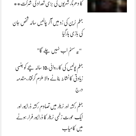
کا دھرنا، شہریوں کی بڑی تعداد کی شرکت**
جہلم ٹرین کی زد میں آکر چالیس سالہ شخص جان
کی بازی ہارگیا
“یہ سسٹم اب نہیں چلے گا”
جہلم پولیس کی کارروائی،10 سالہ بچے کو جنسی
زیادتی کا نشانہ بنانے والا ملزم گرفتار،مقدمہ
درج
جہلم رکشہ اور ٹریلر میں تصادم رکشہ ڈرائیور اور
ایک عورت زخمی ٹریلر کا ڈرائیور فرار ہونے
میں کامیاب