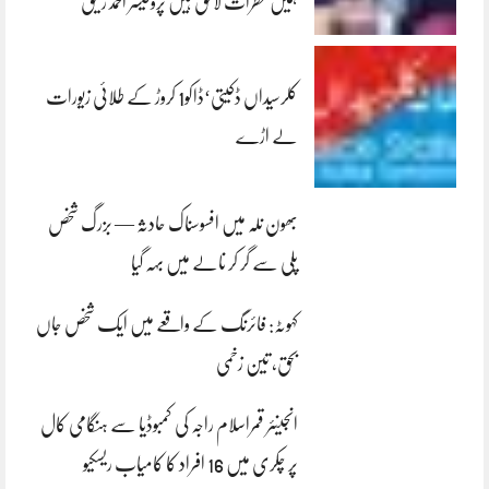
ہمیں خطرات لاحق ہیں پروفیسر احمد رفیق
کلرسیداں ڈکیتی‘ڈاکو1 کروڑ کے طلائی زیورات
لے اڑے
بھون نلہ میں افسوسناک حادثہ — بزرگ شخص
پلی سے گر کر نالے میں بہہ گیا
کہوٹہ: فائرنگ کے واقعے میں ایک شخص جاں
بحق، تین زخمی
انجینئر قمراسلام راجہ کی کمبوڈیا سے ہنگامی کال
پر چکری میں 16 افراد کا کامیاب ریسکیو