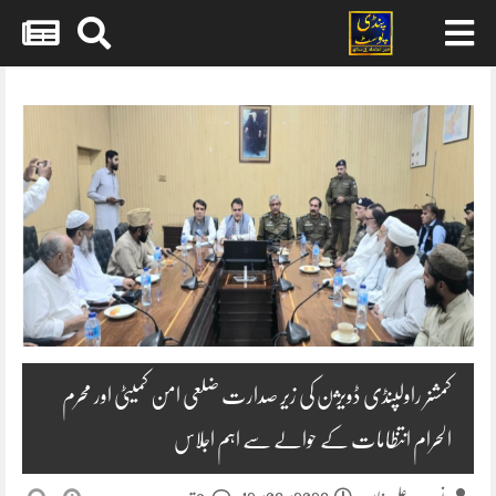
Skip
to
content
کمشنر راولپنڈی ڈویژن کی زیر صدارت ضلعی امن کمیٹی اور محرم
الحرام انتظامات کے حوالے سے اہم اجلاس