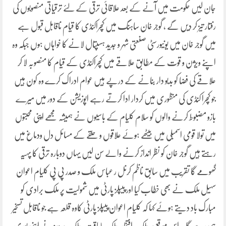
جان لیں حکومت میں آنے کے بعد علاقائی ترقی کے لئے ترقیاتی منصوبوں کی
رفتار تیز کر دیں گے ، گوجر خان ساہنگ میں کچراکنڈی کا قیام ناقابل قبول ہے
میں گوجر خان میں یونیورسٹی صنعتی شہر و جدید ہسپتال لانے کا خواہاں ہوں جبکہ وہ
اپنے ویژن و قوت کے مطابق علاقے میں کچراکنڈی کے قیام کا منصوبہ لا کر
علاقے کی فضا کو بدبو دار بنانے کے درپے ہیں عوام ادراک کرے وہ کون ہیں
جو کچرا کنڈی کی منظوری میں کردار ادا کرتے رہے اپوزیشن کے دور میں میرے
بازو مضبوط کرنے والوں کو سلام کلیام کے باسیوں نے ہمیشہ مجھے اپنی محبتوں
میں تولا قومی اسمبلی میں بیٹھے ہوئے علاقوں و حلقے کے مسائل دل ودماغ میں
رہتے ہیں گوجر خان کو نظر انداز کرنے والے سن لیں یہاں دوبارہ ترقی کا پہیہ
گھومے گا تقریب میں سابق ناظم کرنل ر عباس ملک و صدر پی پی کلیام اعوان
سہیل ملک نے بھی خطاب کیا اور پیپلز پارٹی میں شمولیت پر ملک برادی کو
مبارک باد دیتے ہوئے کہا کہ کلیام اعوان پیپلز پارٹی کاوہ قلعہ ہے جو ناقابل تسخیر