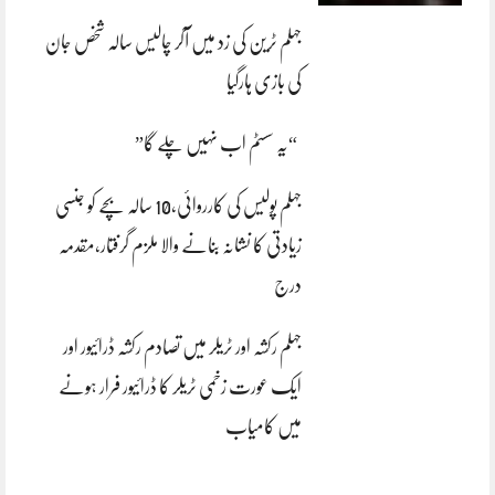
جہلم ٹرین کی زد میں آکر چالیس سالہ شخص جان
کی بازی ہارگیا
“یہ سسٹم اب نہیں چلے گا”
جہلم پولیس کی کارروائی،10 سالہ بچے کو جنسی
زیادتی کا نشانہ بنانے والا ملزم گرفتار،مقدمہ
درج
جہلم رکشہ اور ٹریلر میں تصادم رکشہ ڈرائیور اور
ایک عورت زخمی ٹریلر کا ڈرائیور فرار ہونے
میں کامیاب