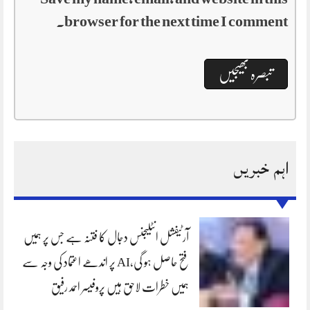
browser for the next time I comment.
اہم خبریں
آرٹیفشل انٹلیجنس دجال کا فتنہ ہے جس پر ہمیں
فتح حاصل ہو گی،AI پر اندھے اعتماد کی وجہ سے
ہمیں خطرات لاحق ہیں پروفیسر احمد رفیق