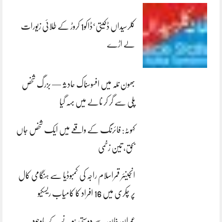
کلرسیداں ڈکیتی‘ڈاکو1 کروڑ کے طلائی زیورات
لے اڑے
بھون نلہ میں افسوسناک حادثہ — بزرگ شخص
پلی سے گر کر نالے میں بہہ گیا
کہوٹہ: فائرنگ کے واقعے میں ایک شخص جاں
بحق، تین زخمی
انجینئر قمراسلام راجہ کی کمبوڈیا سے ہنگامی کال
پر چکری میں 16 افراد کا کامیاب ریسکیو
عمران خان سے دوستی ہونے کے باوجود