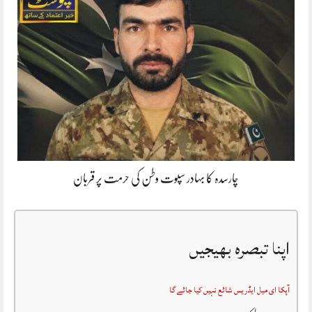
چارسدہ کا بہادر سپوت وطن کی حرمت پر قربان
اپنا تبصرہ بھیجیں
آپکا ای میل ایڈریس شائع نہیں کیا جائے گا