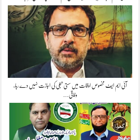
آئی ایم ایف مخصوص اوقات میں سستی بجلی کی اجازت نہیں دے رہا،
وفاقی…