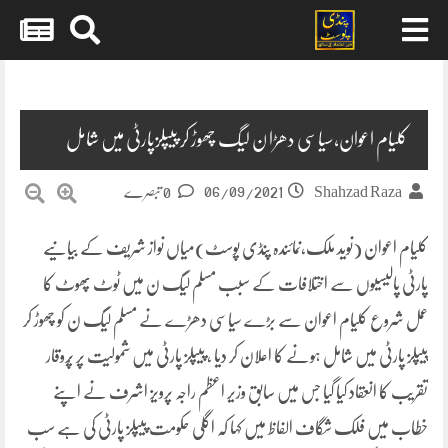
Skip
to
content
کلیام اعوان،سیاسی دھڑا ن لیگ چھوڑ کر پیپلزپارٹی میں شامل
06/09/2021
Shahzad Raza
0 تبصرے
کلیام اعوان (نوید ملک،نمائندہ پنڈی پوسٹ)میاں نواز شریف کے بیانیے
پارٹی پالیسیوں سے اختلافات کے سبب مسلم لیگ ن میں ٹوٹ پھوٹ کا
عمل شروع کلیام اعوان سے بڑے سیاسی دھڑے نے مسلم لیگ ن کو چھوڑ کر
پیپلز پارٹی میں شامل ہونے کا اعلان کر دیا ، پیپلز پارٹی میں شمولیت پر پُروقار
تقریب کا انعقاد کیا گیا جس میں سابق وزیر اعظم راجہ پرویز اشرف نے اپنے
خطاب میں فلک شگاف الفاظ میں کہا کہ اگلی حکومت پیپلز پارٹی کی ہے سب