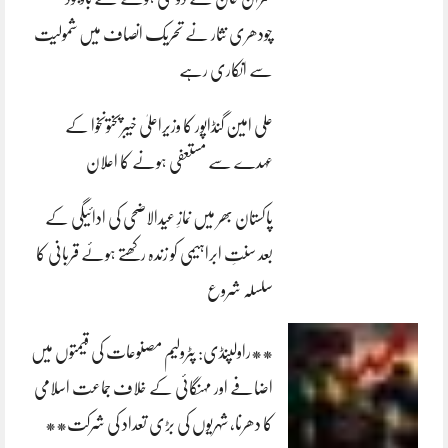
چودھری نثار نے تحریک انصاف میں شمولیت
سے انکاری رہے
علی امین گنڈاپور کا وزیراعلیٰ خیبرپختونخوا کے
عہدے سے مستعفی ہونے کا اعلان
پاکستان بھر میں نمازِ عیدالاضحی کی ادائیگی کے
بعد سنتِ ابراہیمی کو زندہ رکھتے ہوئے قربانی کا
سلسلہ شروع
**راولپنڈی: پٹرولیم مصنوعات کی قیمتوں میں
اضافے اور مہنگائی کے خلاف جماعت اسلامی
کا دھرنا، شہریوں کی بڑی تعداد کی شرکت**