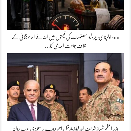
**راولپنڈی: پٹرولیم مصنوعات کی قیمتوں میں اضافے اور مہنگائی کے
خلاف جماعت اسلامی کا…
وزیر اعظم شہباز شریف اور فیلڈ مارشل اہم دورے پر سعودی عرب روانہ