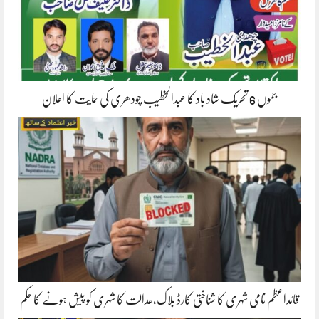
جموں 6 تحریک شاد باد کا عبدالخطیب چودھری کی حمایت کا اعلان
قائداعظم نامی شہری کا شناختی کارڈ بلاک،عدالت کا شہری کو پیش ہونے کا حکم