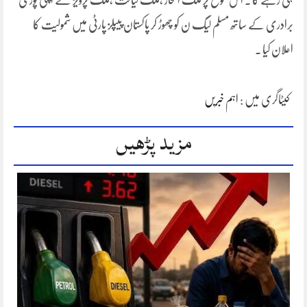
ہی رہے گا ۔ اس موقع پر ملک افتخار ،ملک لیاقت ،ملک پرویز نے اپنی پوری
برادری کے ساتھ مسلم لیگ ن کو چھوڑ کر پاکستان پیپلز پارٹی میں شمولیت کا
اعلان کیا ۔
کیٹاگری میں :
اہم خبریں
مزید پڑھیں