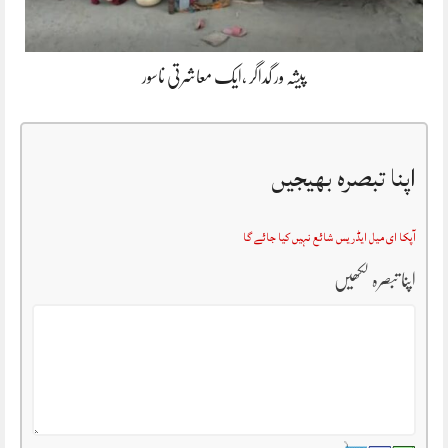
پیشہ ور گداگر ،ایک معاشرتی ناسور
اپنا تبصرہ بھیجیں
آپکا ای میل ایڈریس شائع نہیں کیا جائے گا
اپنا تبصرہ لکھیں