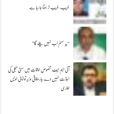
غریب، غریب تر ہوتا جا رہا ہے
“یہ سسٹم اب نہیں چلے گا”
آئی ایم ایف مخصوص اوقات میں سستی بجلی کی
اجازت نہیں دے رہا، وفاقی وزیر توانائی اویس
لغاری