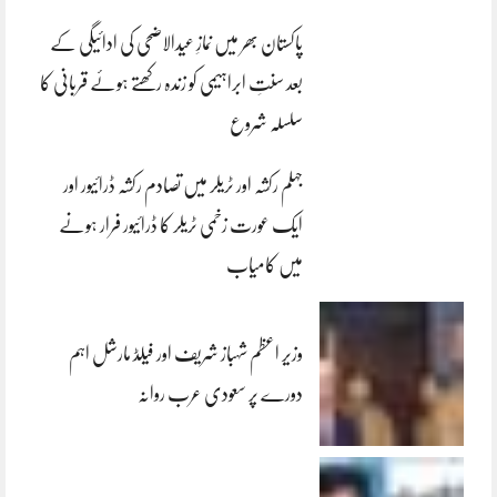
پاکستان بھر میں نمازِ عیدالاضحی کی ادائیگی کے
بعد سنتِ ابراہیمی کو زندہ رکھتے ہوئے قربانی کا
سلسلہ شروع
جہلم رکشہ اور ٹریلر میں تصادم رکشہ ڈرائیور اور
ایک عورت زخمی ٹریلر کا ڈرائیور فرار ہونے
میں کامیاب
وزیر اعظم شہباز شریف اور فیلڈ مارشل اہم
دورے پر سعودی عرب روانہ