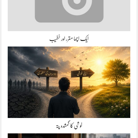
ایک اچھا مقرر اور خطیب
خوشی کا گمشدہ پتہ