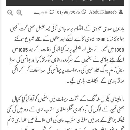
01/06/2025
Abdul Khateeb
0 تبصرے
بارہویں صدی عیسوی کے اختتام پر سالباہن ثانی پسر جیسل بھٹی تخت نشین
ہوا جسکا زمانہ 1200 عیسوی کا ہے اسکے بعد مغلوں کے حملے شروع ہوگئے
1398 میں تیمور نے دہلی اورجیسلمیر پرحملہ کیا اکبر کی وفات کے بعد 1605میں
اسکے بیٹے جہانگیر نے بھٹیوں کے سرکردہ رہنماؤں کو گرفتار کیا اور پھانسی کی سزا
سنائی تاہم بزرگ شاہ حسین کی درخواست پر پھانسی کی سزا معاف کر کے انکی
علاقہ بدری کے احکامات جاری کیے۔
راولپنڈی چکوال تلہ گنگ کے مختلف دیہات میں بھٹیوں کو آباد کیا گیا کلیال
بھٹی قبیلے کے لوگوں کی آباد کاری گھگڑ سلطان مقرب خان کے دور میں کی گئی
کیونکہ جہانگیر کے دور میں سلطان مقرب خان کی اس علاقے میں عملداری قائم