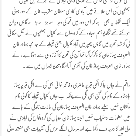
تھی موضع اراضی خاص کے قدیمی دیہی ابادی کے شجرے میں کلیال
بھٹییوں کی اس علاقے میں آبادی کاری سلطان مقرب خان کے دور ہوئی
ایک نقطہ یہ بھی ہے کہ اس دور میں قحط کی وجہ سے بڑے بڑے گاؤں ویران
ہو گئے تھے تنگدیو جہلم سوہاوہ کے گردونواح سے کلیال بھٹییوں نے نقل مکانی
کی گزشتہ تحریر میں گاؤں چھپر میں آباد کلیال بھٹی قبیلے کے جدامجد بہادر خان
المعروف پہاڑ خان کا ذکر کیا گیا تھا آج کی تحریر کا آغاز وہی سے ہوتا ہے رائے
بہادر خان المعروف پہاڑ خان کی آخری آرامگاہ تندیو ایسراں میں ہے ۔
راقم نے وہاں جا کر انکی قبر پر حاضری و فاتحہ خوانی بھی کی ہے انکی قبر پر پہاڑ
بادشاہ کے نام کی تختی بھی لگی ہے چونکہ اب وہاں کلیال قبیلے کا کوئی نام
ونشان نہیں اسلیے بہادر خان المعروف پہاڑخان کی حالات زندگی کے بارے
میں معلومات دستیاب نہیں البتہ پہاڑ خان کووہاں کی گردونواح کی ابادی نے
ولی اللہ کا درجہ دے رکھا ہے اور ہرسال انکے عرس کی تقریبات بھی منعقد ہوتی