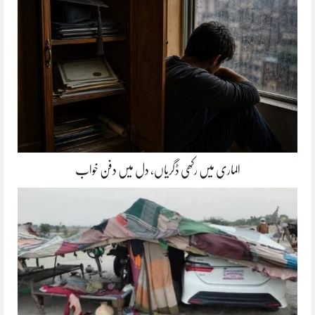
الماری میں رکھی ڈگریاں، دل میں دفن خواب