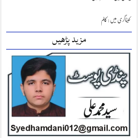
کیٹاگری میں :
کالم
مزید پڑھیں