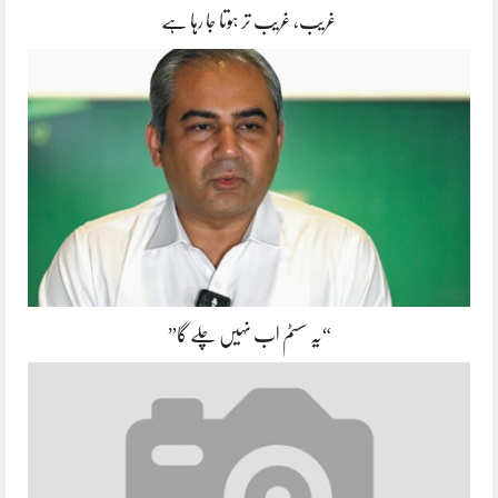
غریب، غریب تر ہوتا جا رہا ہے
“یہ سسٹم اب نہیں چلے گا”