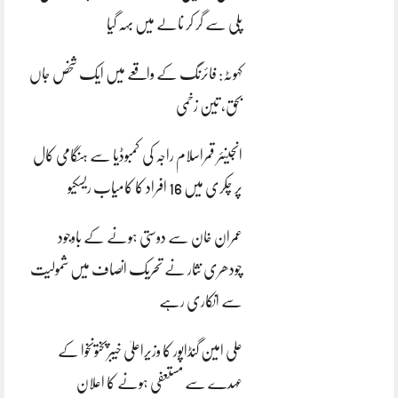
پلی سے گر کر نالے میں بہہ گیا
کہوٹہ: فائرنگ کے واقعے میں ایک شخص جاں
بحق، تین زخمی
انجینئر قمراسلام راجہ کی کمبوڈیا سے ہنگامی کال
پر چکری میں 16 افراد کا کامیاب ریسکیو
عمران خان سے دوستی ہونے کے باوجود
چودھری نثار نے تحریک انصاف میں شمولیت
سے انکاری رہے
علی امین گنڈاپور کا وزیراعلیٰ خیبرپختونخوا کے
عہدے سے مستعفی ہونے کا اعلان