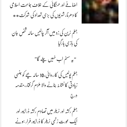
اضافے اور مہنگائی کے خلاف جماعت اسلامی
کا دھرنا، شہریوں کی بڑی تعداد کی شرکت**
جہلم ٹرین کی زد میں آکر چالیس سالہ شخص جان
کی بازی ہارگیا
“یہ سسٹم اب نہیں چلے گا”
جہلم پولیس کی کارروائی،10 سالہ بچے کو جنسی
زیادتی کا نشانہ بنانے والا ملزم گرفتار،مقدمہ
درج
جہلم رکشہ اور ٹریلر میں تصادم رکشہ ڈرائیور اور
ایک عورت زخمی ٹریلر کا ڈرائیور فرار ہونے