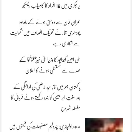
پر چکری میں 16 افراد کا کامیاب ریسکیو
عمران خان سے دوستی ہونے کے باوجود
چودھری نثار نے تحریک انصاف میں شمولیت
سے انکاری رہے
علی امین گنڈاپور کا وزیراعلیٰ خیبرپختونخوا کے
عہدے سے مستعفی ہونے کا اعلان
پاکستان بھر میں نمازِ عیدالاضحی کی ادائیگی کے
بعد سنتِ ابراہیمی کو زندہ رکھتے ہوئے قربانی کا
سلسلہ شروع
**راولپنڈی: پٹرولیم مصنوعات کی قیمتوں میں