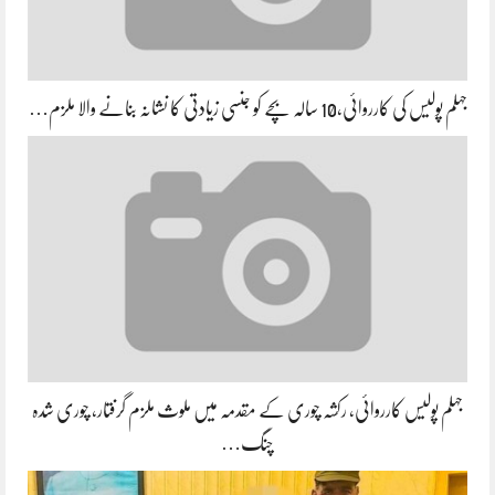
جہلم پولیس کی کارروائی،10 سالہ بچے کو جنسی زیادتی کا نشانہ بنانے والا ملزم…
جہلم پولیس کارروائی، رکشہ چوری کے مقدمہ میں ملوث ملزم گرفتار، چوری شدہ
چنگ…