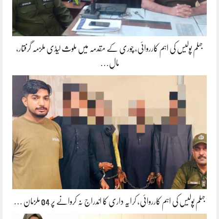
جہلم پولیس کی اہم کارروائی، چوری کے مقدمہ میں ملوث لیڈی ملزمہ گرفتار،
مالِ…
جہلم پولیس کی اہم کارروائی، کرایہ داری کا اندراج نہ کروانے پر 04 ملزمان …