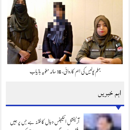
جہلم پولیس کی اہم کاروائی، 16 سالہ مغویہ بازیاب
اہم خبریں
آرٹیفشل انٹلیجنس دجال کا فتنہ ہے جس پر ہمیں