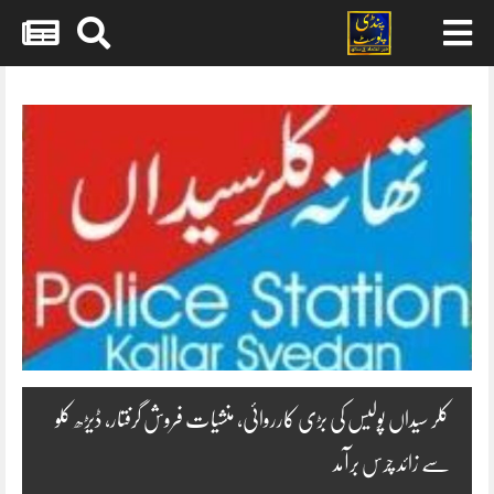
Skip
to
content
کلر سیداں پولیس کی بڑی کارروائی، منشیات فروش گرفتار، ڈیڑھ کلو
سے زائد چرس برآمد