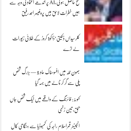
فتح حاصل ہو گی،AI پر اندھے اعتماد کی وجہ سے
ہمیں خطرات لاحق ہیں پروفیسر احمد رفیق
کلرسیداں ڈکیتی‘ڈاکو1 کروڑ کے طلائی زیورات
لے اڑے
بھون نلہ میں افسوسناک حادثہ — بزرگ شخص
پلی سے گر کر نالے میں بہہ گیا
کہوٹہ: فائرنگ کے واقعے میں ایک شخص جاں
بحق، تین زخمی
انجینئر قمراسلام راجہ کی کمبوڈیا سے ہنگامی کال