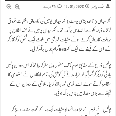
13/01/2026
ملک یاسر
0 تبصرے
کلر سیداں ( نمائندہ پنڈی پوسٹ) کلر سیداں پولیس کی کارروائی، منشیات فروش
گرفتار، ڈیڑھ کلو سے زائد چرس برآمد۔ تھانہ کلر سیداں پولیس نے خفیہ اطلاع پر
بروقت کارروائی کرتے ہوئے منشیات فروشی میں ملوث ایک شخص کو گرفتار کر
کے اس کے قبضے سے ایک کلو 600 گرام چرس برآمد کر لی۔
پولیس ذرائع کے مطابق ملزم ثاقب منظور پیدل سفر کر رہا تھا کہ اس دوران پولیس
پارٹی کو دیکھ کر گھبرا گیا اور فرار ہونے کی کوشش کی، تاہم اہلکاروں نے مستعدی کا
مظاہرہ کرتے ہوئے اسے فوری طور پر قابو کر لیا۔ تلاشی کے دوران اس کے
قبضے سے بڑی مقدار میں چرس برآمد ہوئی۔
پولیس نے ملزم کے خلاف انسدادِ منشیات ایکٹ کے تحت مقدمہ درج کر