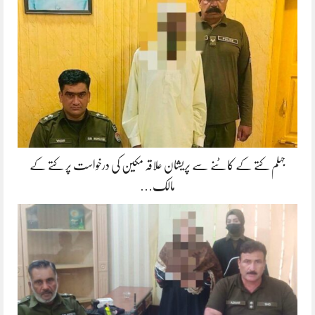
جہلم کتے کے کاٹنے سے پریشان علاقہ مکین کی درخواست پر کتے کے
مالک…