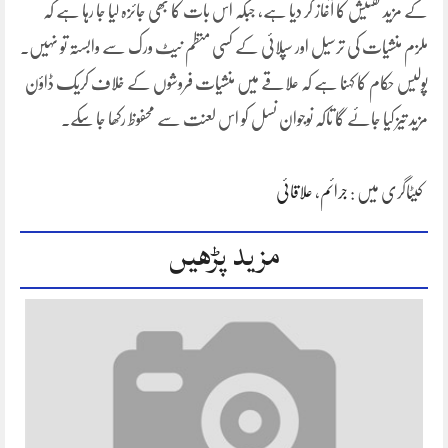
کے مزید تفتیش کا آغاز کر دیا ہے، جبکہ اس بات کا بھی جائزہ لیا جا رہا ہے کہ
ملزم منشیات کی ترسیل اور سپلائی کے کسی منظم نیٹ ورک سے وابستہ تو نہیں۔
پولیس حکام کا کہنا ہے کہ علاقے میں منشیات فروشوں کے خلاف کریک ڈاؤن
مزید تیز کیا جائے گا تاکہ نوجوان نسل کو اس لعنت سے محفوظ رکھا جا سکے۔
کیٹاگری میں :
جرائم
،
علاقائی
مزید پڑھیں