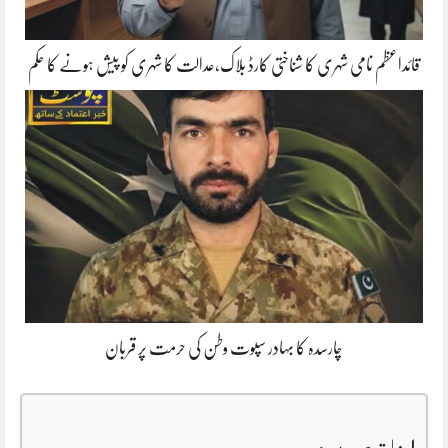
قائداعظم نامی شہری کا شناختی کارڈ بلاک،عدالت کا شہری کو پیش ہونے کا حکم
چارسدہ کا بہادر سپوت وطن کی حرمت پر قربان