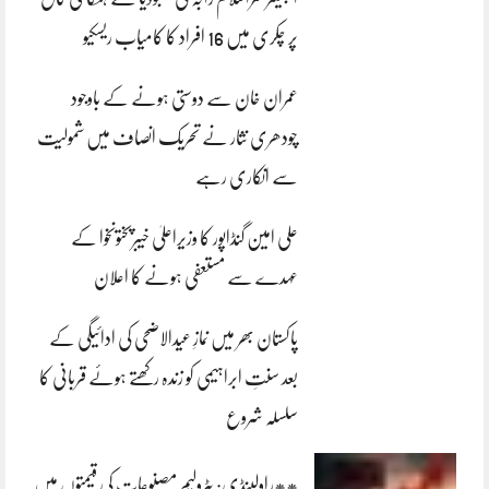
پر چکری میں 16 افراد کا کامیاب ریسکیو
عمران خان سے دوستی ہونے کے باوجود
چودھری نثار نے تحریک انصاف میں شمولیت
سے انکاری رہے
علی امین گنڈاپور کا وزیراعلیٰ خیبرپختونخوا کے
عہدے سے مستعفی ہونے کا اعلان
پاکستان بھر میں نمازِ عیدالاضحی کی ادائیگی کے
بعد سنتِ ابراہیمی کو زندہ رکھتے ہوئے قربانی کا
سلسلہ شروع
**راولپنڈی: پٹرولیم مصنوعات کی قیمتوں میں