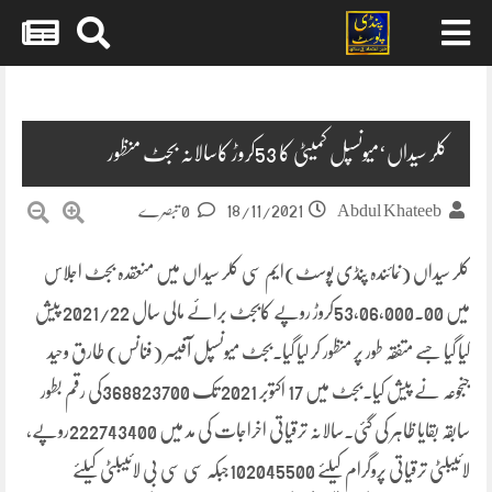
Skip
to
content
کلر سیداں‘میونسپل کمیٹی کا 53کروڑ کاسالانہ بجٹ منظور
18/11/2021
Abdul Khateeb
0 تبصرے
کلر سیداں (نمائندہ پنڈی پوسٹ)ایم سی کلر سیداں میں منعقدہ بجٹ اجلاس
میں 53,06,000.00کروڑ روپے کابجٹ برائے مالی سال 2021/22 پیش
کیا گیا جسے متفقہ طور پر منظور کر لیا گیا۔بجٹ میونسپل آفیسر (فنانس) طارق وحید
جنجوعہ نے پیش کیا۔بجٹ میں 17 اکتوبر 2021 تک 368823700کی رقم بطور
سابقہ بقایا ظاہر کی گئی۔سالانہ ترقیاتی اخراجات کی مد میں 222743400روپے،
لائیبلٹی ترقیاتی پروگرام کیلئے 102045500جبکہ سی سی بی لائیبلٹی کیلئے