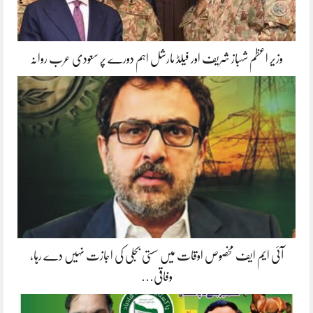
وزیر اعظم شہباز شریف اور فیلڈ مارشل اہم دورے پر سعودی عرب روانہ
آئی ایم ایف مخصوص اوقات میں سستی بجلی کی اجازت نہیں دے رہا،
وفاقی…