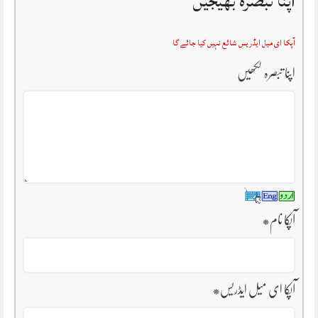
اپنا تبصرہ بھیجیں
آپکا ای میل ایڈریس شائع نہیں کیا جائے گا
اپنا تبصرہ لکھیں
آپکا نام
*
آپکا ای میل ایڈریس
*