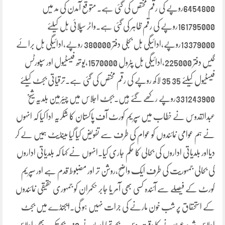
6454800روپے کی رقم مختص کی گئی ہے۔ متوقع آمدن کی مد میں
161795000روپے کی رقم ظاہر کی گئی ہے۔واٹر سپلائی بل کیلئے
13379000روپے،ادائیگی بل بجلی دفتر 380000 روپے،ادائیگی بل برائے
گیس دفتر 225000،ادائیگی بل پٹرول 1570000،یوتھ فیسٹیول اور سپورٹس
فیسٹیول کیلئے 35 35 لاکھ روپے کی رقم مختص کی گئی ہے۔ترقیاتی بجٹ کیلئے
331243900روپے رکھے گئے ہیں۔بجٹ اجلاس میں چیئرمین بلدیہ شیخ
عبدالقدوس نے خطاب میں سپریم کورٹ آف پاکستان کا شکریہ ادا کیا کہ انہوں
نے ہم عوامی نمائندوں کو عوام کی طرف سے تفویض کیا گیا مینڈیٹ ہمیں لے کر
دیااور بلدیاتی اداروں کی بحالی کا حکم جاری کیا۔انہوں نے کہا کہ بلدیاتی اداروں
کی بحالی جمہوریت کی طرف ایک واضح،روشن تر اور مضبوط قدم ہے اور سپریم
کورٹ کے فیصلے سے آئندہ کسی بھی آمر یا جابر حکمران کو جمہوری حقیقی نمائندوں
کے استحقاق پر شب خون مارنے کی جرات نہیں ہو گی۔ایجنڈے میں بجٹ