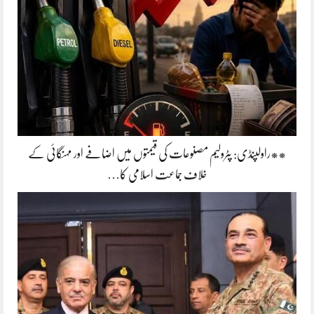
**راولپنڈی: پٹرولیم مصنوعات کی قیمتوں میں اضافے اور مہنگائی کے
خلاف جماعت اسلامی کا…