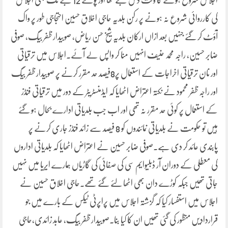
اجلاس شروع ہونے کا وقت دس بجے تھا اور پونے 12 بجے تک بھی اجلاس
کی کارروائی شروع نہ ہونے پر رکن بلدیہ حاجی اخلاق حسین احتجاجی طور پر واک
آؤٹ کر گئے جنہیں بعد ازاں ارکان بلدیہ شیخ حسن ریاض، صوبیدار ظفر بیگ، صوفی
ضابر حسین، راجہ محمد حنیف انہیں منا کر واپس لے آئے۔اجلاس میں ترقیاتی
اور نان ترقیاتی اخراجات کے استعمال پر8فیصد حد مقرر کرنے پر صوبیدار ظفر بیگ
اور راجہ ظفر محمود نے نکتہ اعتراض اٹھایا کہ ایڈمنسٹریٹر کے دور میں ترقیاتی فنڈز
کے استعمال پر کوئی حد مقرر نہ تھی اور اب جب بلدیاتی ادارے بحال ہو گئے
ہیں تو حکومت نے بلدیاتی نمائندوں کو 8 فیصد سے زائد فنڈز جاری کرنے پر
پابندی عائد کر دی ہے۔صوفی ضابر حسین نے اعتراض اٹھایا کہ بلدیاتی اداروں
کی معطلی کے دوران آر ڈبلیوایم سی کی صفائی کی گاڑیاں ہمارے ایریا میں نہیں
جاتی تھیں جبکہ کوڑے دان بھی اٹھا لئے گئے تھے۔حاجی اخلاق حسین نے
اجلاس میں استفسار کیا کہ گزشتہ اجلاس میں پراپرٹی ٹیکس کے بارے میں جو
قراردادیں منظور کی گئی تھیں ان کا کیا بنا۔صوبیدار ظفر بیگ، عابد زائدی،حاجی