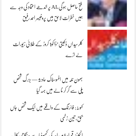
فتح حاصل ہو گی،AI پر اندھے اعتماد کی وجہ سے
ہمیں خطرات لاحق ہیں پروفیسر احمد رفیق
کلرسیداں ڈکیتی‘ڈاکو1 کروڑ کے طلائی زیورات
لے اڑے
بھون نلہ میں افسوسناک حادثہ — بزرگ شخص
پلی سے گر کر نالے میں بہہ گیا
کہوٹہ: فائرنگ کے واقعے میں ایک شخص جاں
بحق، تین زخمی
انجینئر قمراسلام راجہ کی کمبوڈیا سے ہنگامی کال