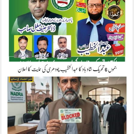
جموں 6 تحریک شاد باد کا عبدالخطیب چودھری کی حمایت کا اعلان