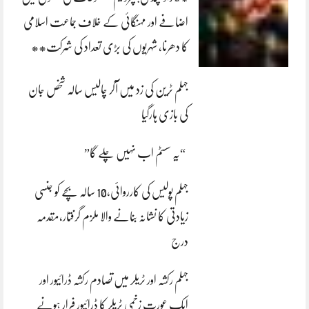
اضافے اور مہنگائی کے خلاف جماعت اسلامی
کا دھرنا، شہریوں کی بڑی تعداد کی شرکت**
جہلم ٹرین کی زد میں آکر چالیس سالہ شخص جان
کی بازی ہارگیا
“یہ سسٹم اب نہیں چلے گا”
جہلم پولیس کی کارروائی،10 سالہ بچے کو جنسی
زیادتی کا نشانہ بنانے والا ملزم گرفتار،مقدمہ
درج
جہلم رکشہ اور ٹریلر میں تصادم رکشہ ڈرائیور اور
ایک عورت زخمی ٹریلر کا ڈرائیور فرار ہونے