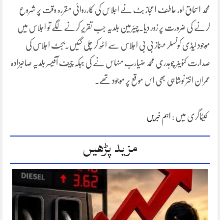
محمد اسحاق اور عاطف اعجاز بٹ نے اجلاس کی کارروائی مقررہ وقت پر شروع
کرنے کی ضرورت پر زور دیا۔چیئرمین بلدیہ جب تقریر کرنے لگے تو اجلاس میں
موجود لیڈی کونسلر مہناز بی بی اجلاس سے اٹھ کر چلی گئیں۔بجٹ اجلاس کی
صدارت کنوینر چوہدری محمد ضیارب منہاس نے کی جبکہ چیف آفیسر بلدیہ صاحبزادہ
عمران اختر نوشاہی بھی اس موقع پر موجود تھے۔
کیٹاگری میں :
اہم خبریں
مزید پڑھیں