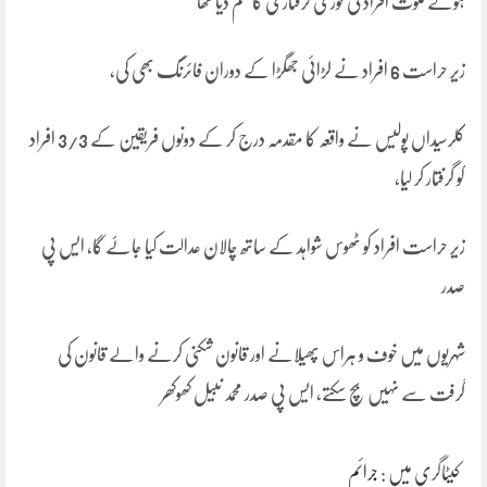
ہوئے ملوث افراد کی فوری گرفتاری کا حکم دیا تھا
زیر حراست 6 افراد نے لڑائی جھگڑا کے دوران فائرنگ بھی کی،
کلرسیداں پولیس نے واقعہ کا مقدمہ درج کر کے دونوں فریقین کے 3/3 افراد
کو گرفتار کر لیا،
زیر حراست افراد کو ٹھوس شواہد کے ساتھ چالان عدالت کیا جاۓ گا، ایس پی
صدر
شہریوں میں خوف و ہراس پھیلانے اور قانون شکنی کرنے والے قانون کی
گرفت سے نہیں بچ سکتے، ایس پی صدر محمد نبیل کھوکھر
کیٹاگری میں :
جرائم