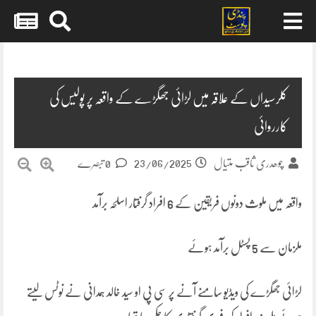
Skip
to
content
کلرسیداں کے علاقہ میں لڑائی جھگڑے کے واقعہ پر پولیس کی
کارروائی
23/06/2025
چوھدری ثاقب متیال
0 تبصرے
واقعہ میں ملوث دونوں فریقین کے 6 افراد گرفتار اسلحہ برآمد
ملزمان سے 5 پسٹل برآمد ہوئے
لڑائی جھگڑے کی ویڈیو سامنے آنے پر سی پی او سید خالد ہمدانی نے نوٹس لیتے