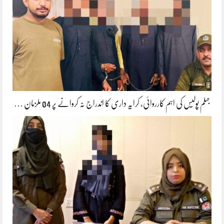
جہلم پولیس کی اہم کارروائی، کرایہ داری کا اندراج نہ کروانے پر 04 ملزمان …