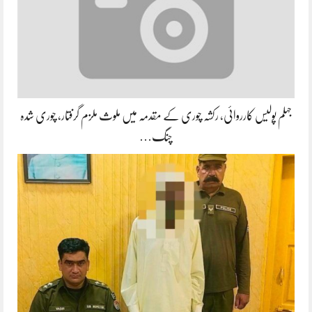
جہلم پولیس کارروائی، رکشہ چوری کے مقدمہ میں ملوث ملزم گرفتار، چوری شدہ
چنگ…