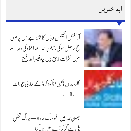
اہم خبریں
آرٹیفشل انٹلیجنس دجال کا فتنہ ہے جس پر ہمیں
فتح حاصل ہو گی،AI پر اندھے اعتماد کی وجہ سے
ہمیں خطرات لاحق ہیں پروفیسر احمد رفیق
کلرسیداں ڈکیتی‘ڈاکو1 کروڑ کے طلائی زیورات
لے اڑے
بھون نلہ میں افسوسناک حادثہ — بزرگ شخص
پلی سے گر کر نالے میں بہہ گیا