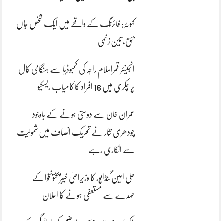
کہوٹہ: فائرنگ کے واقعے میں ایک شخص جاں
بحق، تین زخمی
انجینئر قمراسلام راجہ کی کمبوڈیا سے ہنگامی کال
پر چکری میں 16 افراد کا کامیاب ریسکیو
عمران خان سے دوستی ہونے کے باوجود
چودھری نثار نے تحریک انصاف میں شمولیت
سے انکاری رہے
علی امین گنڈاپور کا وزیراعلیٰ خیبرپختونخوا کے
عہدے سے مستعفی ہونے کا اعلان