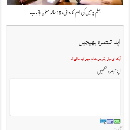
جہلم پولیس کی اہم کاروائی، 16 سالہ مغویہ بازیاب
اپنا تبصرہ بھیجیں
آپکا ای میل ایڈریس شائع نہیں کیا جائے گا
اپنا تبصرہ لکھیں