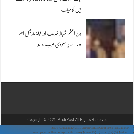
میں کامیاب
وزیر اعظم شہباز شریف اور فیلڈ مارشل اہم
دورے پر سعودی عرب روانہ
Copyright © 2021, Pindi Post All Rights Reserved.
// Show Author Image with Author Name in UrduPaper Theme function
urdu_paper_author_image_with_name($content) { if (is_single()) { $author_id =