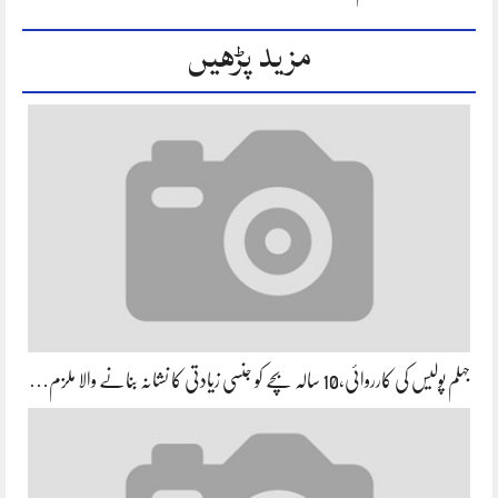
مزید پڑھیں
جہلم پولیس کی کارروائی،10 سالہ بچے کو جنسی زیادتی کا نشانہ بنانے والا ملزم…