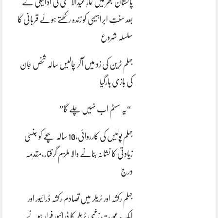
پاکستان بھر میں نمازِ عیدالاضحی کی ادائیگی کے
بعد سنتِ ابراہیمی کو زندہ رکھتے ہوئے قربانی کا
سلسلہ شروع
جہلم ٹرین کی زد میں آکر چالیس سالہ شخص جان
کی بازی ہارگیا
“یہ سسٹم اب نہیں چلے گا”
جہلم پولیس کی کارروائی،10 سالہ بچے کو جنسی
زیادتی کا نشانہ بنانے والا ملزم گرفتار،مقدمہ
درج
جہلم رکشہ اور ٹریلر میں تصادم رکشہ ڈرائیور اور
ایک عورت زخمی ٹریلر کا ڈرائیور فرار ہونے