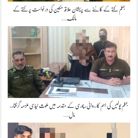
جہلم کتے کے کاٹنے سے پریشان علاقہ مکین کی درخواست پر کتے کے
مالک…
جہلم پولیس کی اہم کارروائی، چوری کے مقدمہ میں ملوث لیڈی ملزمہ گرفتار،
مالِ…