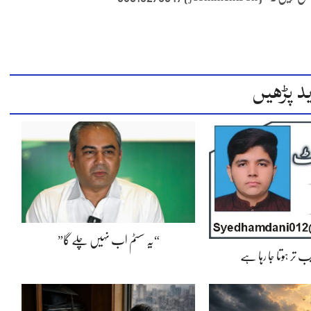
د پڑھیں
“یہ سسٹم اب نہیں چلے گا”
 تر ہوتا جا رہا ہے