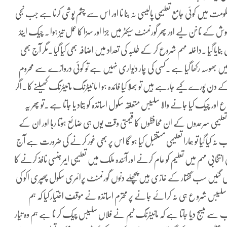
مت میں کوئی جامع تعلیمی پالیسی نہ بنا نا اور اس سے چشم پوشی کرنا ہے جب نجی
ش کے ناخن لیے اور پھر گورنمنٹ سیکٹر میں جزا اور سزا کا عمل تیز ہوا ۔ چیک اینڈ
بنایا گیا ۔داخلہ مہم شروع کر کے طلبہ کی تعداد میں اضافہ بھی کیا گیا ۔مگر آج بھی
 بھوسہ رکھا گیا ہے ۔کسی کی چار دیواری نہیں ہے تو کوئی دروازے سے محروم
ن پورے کیے جارہے ہیں تو بھلا کیا فائدہ ہو ا ما نیٹرنگ مانیٹرنگ کھیلنے کا ۔اگر
اور چیک کیا جانے والا سلیبس متعلقہ سکول اساتذہ کو بتاد یا جاتا ہے ۔تو پھر یہ
لیمی سرحدوں کے ان محافظوں کا قیمتی وقت یوں ہی ضائع ہوتا رہا اور ان کے
 کیا گیا تو ہمارا تعلیمی مستقبل کیا ہو گا اس پر بھی غور کرنے کی ضرورت ہے آج
نتخابی مہم میں تعلیم کو عام کرنے اور آئندہ ملک میں تعلیمی ایمرجنسی نافذ کرنے کا
نافذ کی گئیں سب گفتار کے غازی ہیں پچھلے دنوں گورنمنٹ پرائمری سکول چھپری اکو کی
یبس شرو ع ہی نہ کرائے جانے پر محترم اساتذہ نے موقف اختیار کیا کہ ہم
 سے میسج دیا جاتا ہے کہ مانیٹرنگ ٹیم نے فلاں سلیبس چیک کر نا ہے ہم وہ تیار