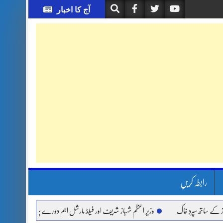
آج کا اخبار
رابطہ کریں
ھ سپردِ خاک
وزیر اعظم شہباز شریف اور فیلڈ مارشل اہم دورے پر سعودی عرب روانہ