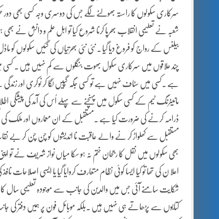
سرکاری سکولوں کا راستہ بھولنے لگے جس کی دوسری وجہ کسی بھی دور حکو
شعبہ نے تعلیمی انقلاب بھرپا کرنا شروع کیا تو اہل علم و دانش نے بھی ہو
بیلنس کے رواج کو فروغ دیا گیا ۔ نئی نئی بھرتیاں کی گئیں سکولوں کو ماڈل 
چند علاقوں میں سرکاری سکول بھوت بنگلوں سے کم نہیں ہیں ۔ کسی میں
ہے ۔کسی میں سٹاف نہیں ہے تو کسی جگہ گپیں لگا کر نوکری اور زندگی کے د
مانیٹرنگ ٹیم کے کسی سکول میں پہنچنے سے پہلے اُس کی آمد کی پیشگی اطلاع 
ڈرامہ کرنے کی ضرورت کیا ہے ۔مستقبل کے ان معماروں اور ملک کی تع
مستقبل سے کھلواڑ کر نے والے عاقبت نا اندیشوں کو چن چن کر بے نقاب نہ
بھی سکولوں میں نقل کا رجحان ختم نہ ہو سکا میاں نواز شریف نے تو اپنی ا
اعلا ن کی تھا تو کیا ایسا کوئی نظام متعارف کروایا گیا یا ایسی اصلاحات 
شکایت سامنے آئی جس میں والدین کی جانب سے موجودہ تعلیمی سال کا سل
کتابوں سے پڑھاتے ہی نہیں ہیں ۔بلکہ موبائل فون پر ہمیں دفتر کی جانب