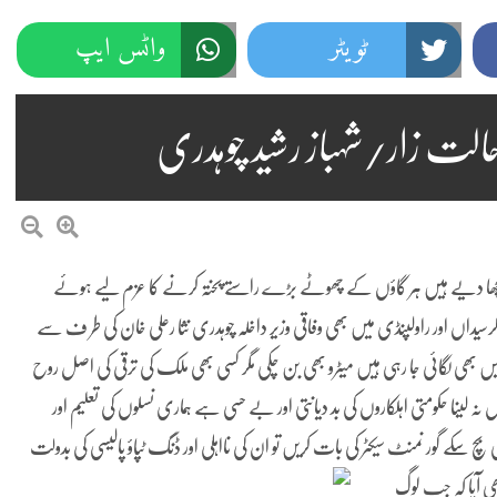
ٹویٹر
واٹس ایپ
الت زار/شہباز رشید چوہدری
ا دیے ہیں ہر گاؤں کے چھوٹے بڑے راستے پختہ کرنے کا عزم لیے ہوئے
داخلہ چوہدری نثا رعلی خان کی طر ف سے
 بھی لگائی جا رہی ہیں میٹرو بھی بن چکی مگر کسی بھی ملک کی ترقی کی اصل روح
ٹس نہ لینا حکومتی اہلکاروں کی بد دیانتی اور بے حسی ہے ہماری نسلوں کی تعلیم اور
چ سکے گور نمنٹ سیکٹر کی بات کریں تو ان کی نااہلی اور ڈنگ ٹپاؤ پالیسی کی بدولت
ھی آیا کہ جب لوگ