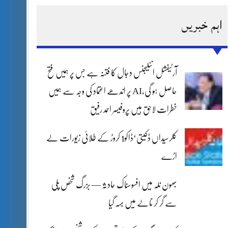
اہم خبریں
آرٹیفشل انٹلیجنس دجال کا فتنہ ہے جس پر ہمیں فتح
حاصل ہو گی،AI پر اندھے اعتماد کی وجہ سے ہمیں
خطرات لاحق ہیں پروفیسر احمد رفیق
کلرسیداں ڈکیتی‘ڈاکو1 کروڑ کے طلائی زیورات لے
اڑے
بھون نلہ میں افسوسناک حادثہ — بزرگ شخص پلی
سے گر کر نالے میں بہہ گیا