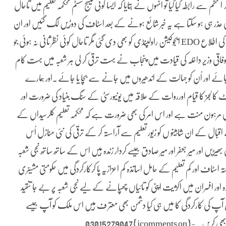
م سے رابطہ کیا گیا تو انہوں نے بتایا کہ ایسا کوئی میسج سسٹم محکمہ تعلیم میں تاحال
ی عذر ہی ہو سکتا ہے یہ خبر شائع ہونے کے بعد اسٹاف کی دوڑیں لگ گئیں اور ان
کے عزیز اقارب نے راقم پر سیاسی اور سماجی دباؤ بڑھانا شروع کر دیا اس کی اطلاع EDO ایجوکیشن راولپنڈی کو بھی دی گئی مگر تاحال کوئی نظر ثانی نہ ہوئی جو
اب اور وفاقی وزیر داخلہ کی قیادت میں پنجاب نے بہت ترقی کر لی ہر شعبہ میں بہت کام
ئے اور اُن کو جہالت کے اندھیروں میں جانے سے بچا یا جائے ۔اور ہمارے
ٹ کالجز کا قیام اورروات کے علاقہ میں یونیورسٹی کے سنگ بنیاد کی ضرورت اور
خان کی مرہون منت ہے اور اس امر کی بھی ضرورت ہے کہ محکمہ تعلیم کلرسیداں کے
قبال کے ان شاہینو ں کو زیور تعلیم سے آراستہ کر کے ترقی کی نئی منازل اُس
ں اور میر جعفر اور میر صادق جیسے کردار زندہ ہیں اس کے ساتھ ساتھ نجی شعبہ
ہ اسٹاف اور کم تعلیم کے حامل اساتذہ کم اعزازیہ پا کرکارکردگی میں حکومتی مشینری
اور افسران میں اکژیت اپنی کو تائیاں چھپانے کے لیے نجی شعبہ پر بے جا تنقید
ن آپ کی کارکردگی کا میں ہی کیا دشمن بھی معتر ف ہیں اس ملک کو آپ جیسے
jcomments on}0301