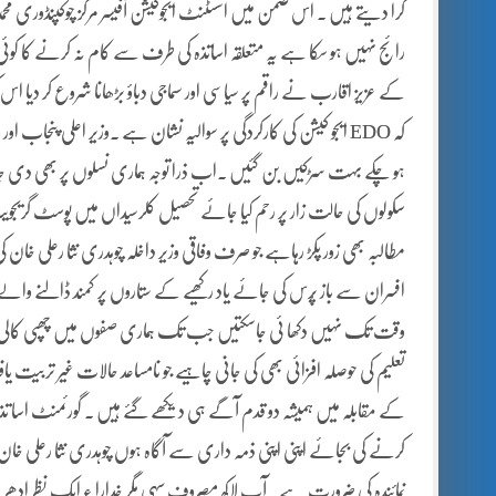
کرا دیتے ہیں ۔ اس ضمن میں اسسٹنٹ ایجوکیشن آفیسر مرکز چوکپنڈوری محمد اعظ
رائج نہیں ہو سکا ہے یہ متعلقہ اساتذہ کی طرف سے کام نہ کرنے کا کوئ
کہ EDO ایجو کیشن کی کارکردگی پر سوالیہ نشان ہے ۔وزیر اعلی پنج
ہو چکے بہت سڑکیں بن گئیں ۔اب ذرا توجہ ہماری نسلوں پر بھی دی جا
سکولوں کی حالت زار پر رحم کیا جائے تحصیل کلرسیداں میں پوسٹ گریجوی
مطالبہ بھی زور پکڑ رہاہے جو صرف وفاقی وزیر داخلہ چوہدری نثا رعلی 
افسران سے باز پُرس کی جائے یاد رکھیے کے ستاروں پر کمند ڈالنے والے ا
وقت تک نہیں دکھا ئی جاسکتیں جب تک ہماری صفوں میں چھپی کالی بھیڑی
تعلیم کی حوصلہ افزائی بھی کی جانی چاہیے جو نامساعد حالات غیر تربیت یافت
کے مقابلہ میں ہمیشہ دو قدم آگے ہی دیکھے گئے ہیں ۔ گورئمنٹ اسا تذہ 
کرنے کی بجائے اپنی اپنی ذمہ داری سے آگاہ ہوں چوہدری نثا رعلی خا
نمائندہ کی ضرورت ہے ۔آپ لاکھ مصروف سہی مگر خدارا ء ایک نظر ادھر بھی کریں ۔ -{5279047