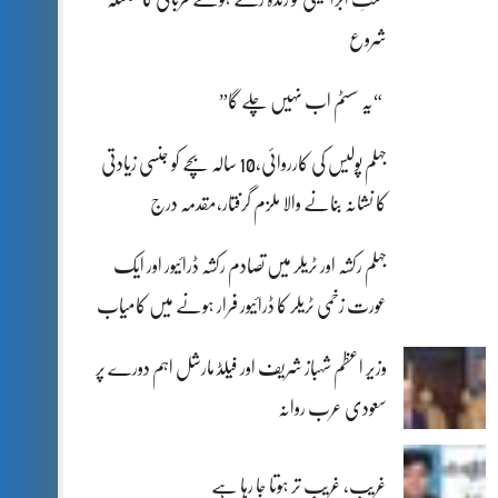
شروع
“یہ سسٹم اب نہیں چلے گا”
جہلم پولیس کی کارروائی،10 سالہ بچے کو جنسی زیادتی
کا نشانہ بنانے والا ملزم گرفتار،مقدمہ درج
جہلم رکشہ اور ٹریلر میں تصادم رکشہ ڈرائیور اور ایک
عورت زخمی ٹریلر کا ڈرائیور فرار ہونے میں کامیاب
وزیر اعظم شہباز شریف اور فیلڈ مارشل اہم دورے پر
سعودی عرب روانہ
غریب، غریب تر ہوتا جا رہا ہے