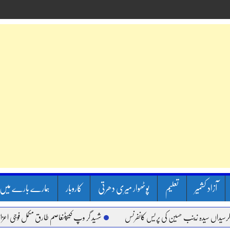
آزاد کشمیر
تعلیم
پوٹھوار میری دھرتی
کاروبار
ہمارے بارے میں
ں سیدہ زینب حسین کی پریس کانفرنس
شہید گر وپ کیپٹنعاصم طارق مکمل فوجی اعزاز کے سات