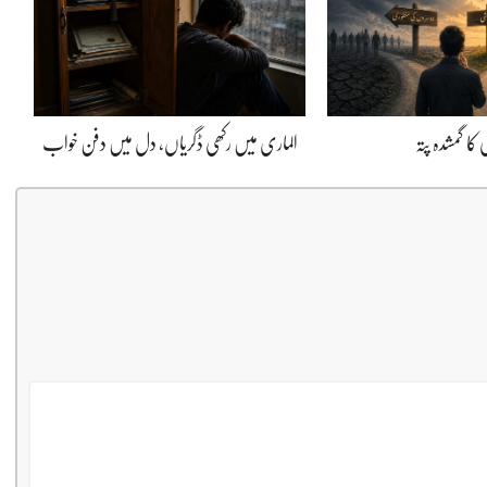
کا گمشدہ پتہ
الماری میں رکھی ڈگریاں، دل میں دفن خواب