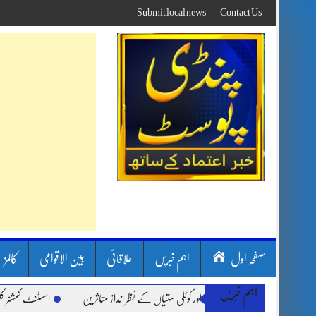
Skip
Submit local news
Contact Us
to
content
صفحہ اول
اہم خبریں
علاقائی
بین الاقوامی
کالمز
اہم خبریں
 بارشیں، لینڈ سلائیڈنگ اور کوٹلی ستیاں کے نظر انداز متاثرین
اسسٹنٹ کمشنر کلرسیدا