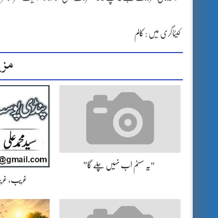
کیٹاگری میں :
کالم
مزی
“یہ سسٹم اب نہیں چلے گا”
غریب، غریب