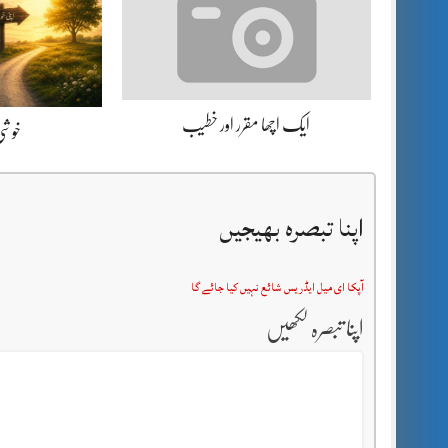
ایک اچھا مقرر اور خطیب
خوشی 
اپنا تبصرہ بھیجیں
آپکا ای میل ایڈریس شائع نہیں کیا جائے گا
اپنا تبصرہ لکھیں