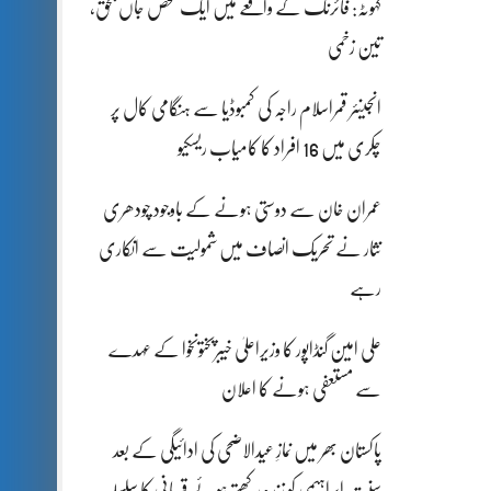
کہوٹہ: فائرنگ کے واقعے میں ایک شخص جاں بحق،
تین زخمی
انجینئر قمراسلام راجہ کی کمبوڈیا سے ہنگامی کال پر
چکری میں 16 افراد کا کامیاب ریسکیو
عمران خان سے دوستی ہونے کے باوجود چودھری
نثار نے تحریک انصاف میں شمولیت سے انکاری
رہے
علی امین گنڈاپور کا وزیراعلیٰ خیبرپختونخوا کے عہدے
سے مستعفی ہونے کا اعلان
پاکستان بھر میں نمازِ عیدالاضحی کی ادائیگی کے بعد
سنتِ ابراہیمی کو زندہ رکھتے ہوئے قربانی کا سلسلہ