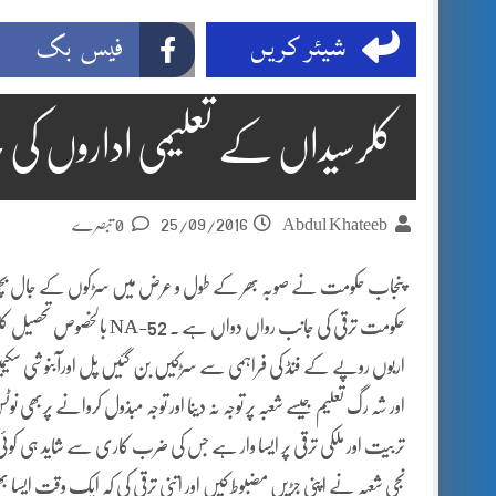
شیئر کریں
فیس بک
کلرسیداں کے تعلیمی اداروں کی ح
25/09/2016
Abdul Khateeb
0 تبصرے
پنجاب حکومت نے صوبہ بھر کے طول و عرض میں سڑکوں کے جال بچھ
حکومت ترقی کی جانب رواں دواں ہے ۔ NA-52 بالخصوص تحصیل کلرسیداں اور راولپنڈی میں بھی وفاقی وزیر
اربوں روپے کے فنڈ کی فراہمی سے سڑکیں بن گئیں پل اورآبنوشی سکیمیں
اور شہ رگ تعلیم جیسے شعبہ پر توجہ نہ دینا اور توجہ مبذول کروانے پربھی نو
تربیت اور ملکی ترقی پر ایسا وار ہے جس کی ضرب کاری سے شاید ہی کوئی ب
نجی شعبہ نے اپنی
جڑیں مضبوط کیں اور اتنی ترقی کی کہ ایک وقت ایسا ب