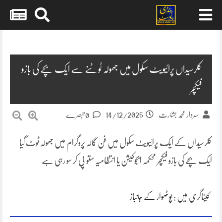
Skip
to
content
کلرسیداں پرائیویٹ سکول میں جھولہ ٹوٹنے سے ایک بچے کی بازو
فیکچر
14/12/2025
سردار محمد بشارت
0 تبصرے
کلرسیداں کے ایک پرائیویٹ سکول میں فن گالہ پروگرام میں جھولہ ٹوٹ گیا
ایک بچے کی بازو فیکچر محکمہ ایجوکیشن یا انتظامیہ ستو پی کر سو رہی ہے
کیٹاگری میں :
پوٹھوار کے جانباز