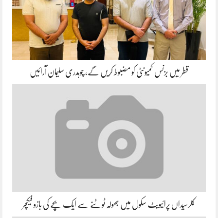
قطر میں بزنس کمیونٹی کو مضبوط کریں گے، چوہدری سلیمان آرائیں
کلرسیداں پرائیویٹ سکول میں جھولہ ٹوٹنے سے ایک بچے کی بازو فیکچر