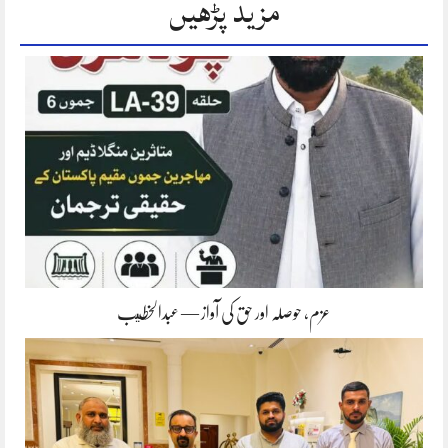
مزید پڑھیں
عزم، حوصلہ اور حق کی آواز — عبدالخطيب