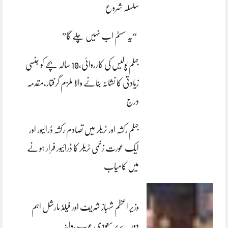
سلسلہ شروع
“یہ سسٹم اب نہیں چلے گا”
جہلم پولیس کی کارروائی،10 سالہ بچے کو جنسی
زیادتی کا نشانہ بنانے والا ملزم گرفتار،مقدمہ
درج
جہلم رکشہ اور ٹریلر میں تصادم رکشہ ڈرائیور اور
ایک عورت زخمی ٹریلر کا ڈرائیور فرار ہونے
میں کامیاب
وزیر اعظم شہباز شریف اور فیلڈ مارشل اہم
دورے پر سعودی عرب روانہ