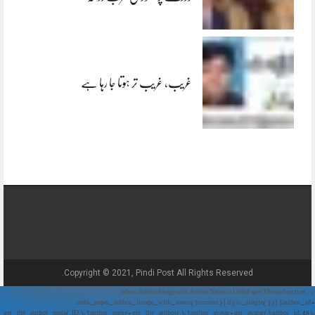
غریب، غریب تر ہوتا جا رہا ہے
Copyright © 2021, Pindi Post All Rights Reserved.
// Show Author Image with Author Name in UrduPaper Theme function
urdu_paper_author_image_with_name($content) { if (is_single()) { $author_id =
get_the_author_meta('ID'); $author_name = get_the_author(); $author_avatar = get_avatar($author_id, 48);