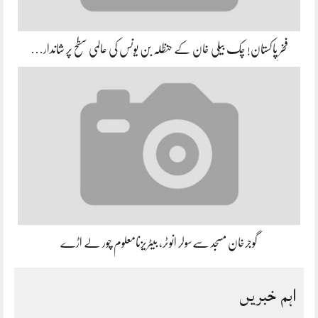
فخرِ پاکستان! چک بیلی خان کے حنظلہ بن یونس کی عالمی سطح پر شاندار…
گوجرخان مسجد سےسولر انوٹر، بیٹریزنامعلوم چور لے اڑے
اہم خبریں