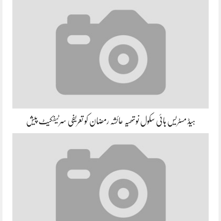
ہیڈ مسٹریس ہائی سکول نوتھیہ عائشہ رمضان کو تعریفی سرٹیفکیٹ پیش