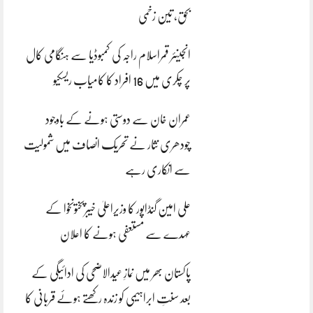
بحق، تین زخمی
انجینئر قمراسلام راجہ کی کمبوڈیا سے ہنگامی کال
پر چکری میں 16 افراد کا کامیاب ریسکیو
عمران خان سے دوستی ہونے کے باوجود
چودھری نثار نے تحریک انصاف میں شمولیت
سے انکاری رہے
علی امین گنڈاپور کا وزیراعلیٰ خیبرپختونخوا کے
عہدے سے مستعفی ہونے کا اعلان
پاکستان بھر میں نمازِ عیدالاضحی کی ادائیگی کے
بعد سنتِ ابراہیمی کو زندہ رکھتے ہوئے قربانی کا