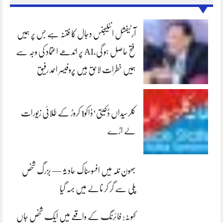
آرٹیفشل انٹلیجنس دجال کا فتنہ ہے جس پر ہمیں
فتح حاصل ہو گی،AI پر اندھے اعتماد کی وجہ سے
ہمیں خطرات لاحق ہیں پروفیسر احمد رفیق
کلرسیداں ڈکیتی‘ڈاکو1 کروڑ کے طلائی زیورات
لے اڑے
بھون نلہ میں افسوسناک حادثہ — بزرگ شخص
پلی سے گر کر نالے میں بہہ گیا
کہوٹہ: فائرنگ کے واقعے میں ایک شخص جاں