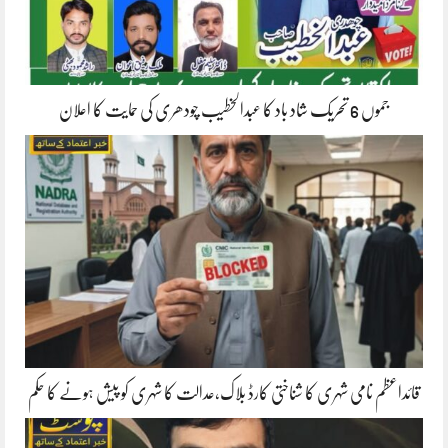
جموں 6 تحریک شاد باد کا عبدالخطیب چودھری کی حمایت کا اعلان
قائداعظم نامی شہری کا شناختی کارڈ بلاک،عدالت کا شہری کو پیش ہونے کا حکم