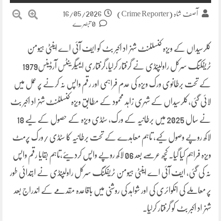
16/05/2026
آصف شاہ (Crime Reporter)
0 تبصرے
کلرسیداں کے ویزہ کنسلٹنٹ شہزاد اکبر بٹ کو ایف آئی اے اینٹی ہیومن
ٹریفکنگ سرکل راولپنڈی نے گرفتار کرلیا،گرفتاری ایمیگرینٹس آرڈینس1979
کے تحت برطانوی ورک ویزہ کی عدم فراہمی اور رقم واپس نہ کرنے پر عمل میں
لائی گئی،کلرسیداں کے شہری زاہد محمود کے مطابق ویزہ کنسلٹنٹ شہزاد اکبر بٹ
نے سال 2025 میں برطانیہ کے ورک، سٹڈی ویزہ کے حصول کے لیے 18
لاکھ روپے وصول کیے، تاہم معاہدے کے تحت برطانیہ کا سٹڈی /ورک پرمٹ
ویزہ فراہم کیا گیا۔ کچھ عرصے بعد 06 لاکھ روپے واپس کردیئے،تاہم بقایا رقم واپس
نہ کی گئی، ایف آئی اے اینٹی ہیومن ٹریفکنگ سرکل راولپنڈی نے ابتدائی طور
پر معاملے کی انکوائری کی اور شواہد کی روشنی میں باقاعدہ مقدمے کے اندراج بعد
شہزاد اکبر بٹ کو گرفتار کرلیا۔