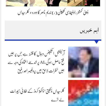
ڈپٹی کمشنر راولپنڈی کیپٹن(ر) ندیم ناصر کا دورہء کلرسیداں
اہم خبریں
آرٹیفشل انٹلیجنس دجال کا فتنہ ہے جس پر ہمیں
فتح حاصل ہو گی،AI پر اندھے اعتماد کی وجہ سے
ہمیں خطرات لاحق ہیں پروفیسر احمد رفیق
کلرسیداں ڈکیتی‘ڈاکو1 کروڑ کے طلائی زیورات
لے اڑے