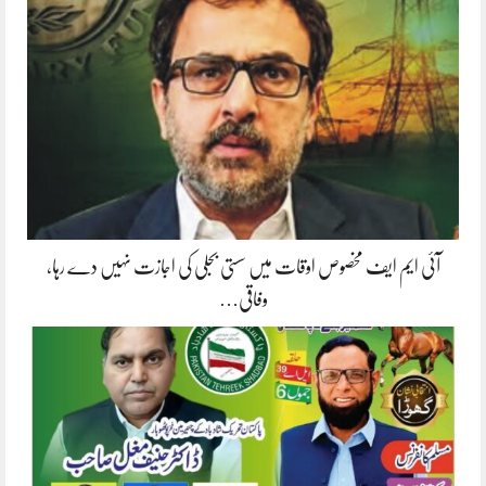
آئی ایم ایف مخصوص اوقات میں سستی بجلی کی اجازت نہیں دے رہا،
وفاقی…