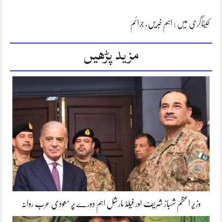
کیٹاگری میں :
اہم خبریں
،
جرائم
مزید پڑھیں
وزیر اعظم شہباز شریف اور فیلڈ مارشل اہم دورے پر سعودی عرب روانہ