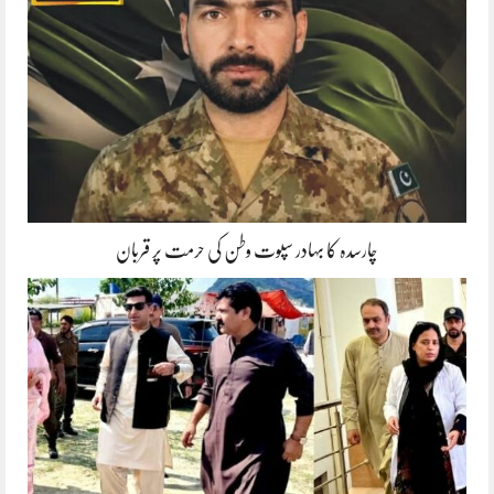
چارسدہ کا بہادر سپوت وطن کی حرمت پر قربان