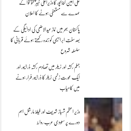
علی امین گنڈاپور کا وزیراعلیٰ خیبرپختونخوا کے
عہدے سے مستعفی ہونے کا اعلان
پاکستان بھر میں نمازِ عیدالاضحی کی ادائیگی کے
بعد سنتِ ابراہیمی کو زندہ رکھتے ہوئے قربانی کا
سلسلہ شروع
جہلم رکشہ اور ٹریلر میں تصادم رکشہ ڈرائیور اور
ایک عورت زخمی ٹریلر کا ڈرائیور فرار ہونے
میں کامیاب
وزیر اعظم شہباز شریف اور فیلڈ مارشل اہم
دورے پر سعودی عرب روانہ