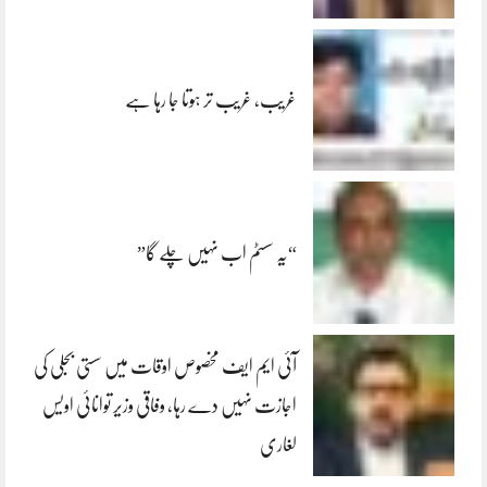
غریب، غریب تر ہوتا جا رہا ہے
“یہ سسٹم اب نہیں چلے گا”
آئی ایم ایف مخصوص اوقات میں سستی بجلی کی
اجازت نہیں دے رہا، وفاقی وزیر توانائی اویس
لغاری