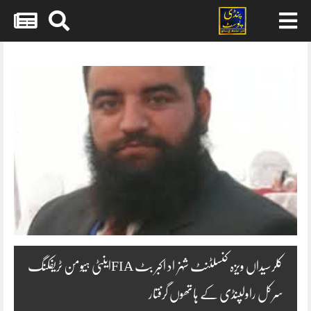
Skip
to
content
کلرسیداں ویزہ کنسلٹنٹ شہزاد اکبر بٹ FIAاینٹی ہیومن ٹریفکنگ
سرکل راولپنڈی کے ہاتھوں گرفتار