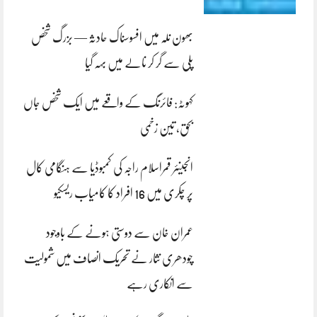
بھون نلہ میں افسوسناک حادثہ — بزرگ شخص
پلی سے گر کر نالے میں بہہ گیا
کہوٹہ: فائرنگ کے واقعے میں ایک شخص جاں
بحق، تین زخمی
انجینئر قمراسلام راجہ کی کمبوڈیا سے ہنگامی کال
پر چکری میں 16 افراد کا کامیاب ریسکیو
عمران خان سے دوستی ہونے کے باوجود
چودھری نثار نے تحریک انصاف میں شمولیت
سے انکاری رہے