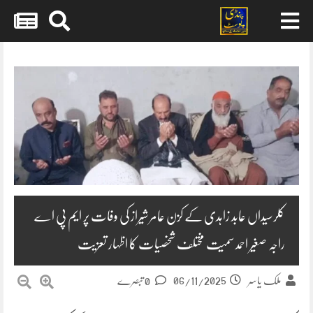
Skip
to
content
کلرسیداں عابد زاہدی کے کزن عامر شیراز کی وفات پر ایم پی اے
راجہ صغیر احمد سمیت مختلف شخصیات کا اظہار تعزیت
06/11/2025
ملک یاسر
0 تبصرے