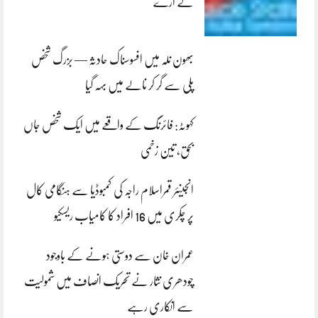
لے اڑے
بھون نلہ میں افسوسناک حادثہ — بزرگ شخص
پلی سے گر کر نالے میں بہہ گیا
کہوٹہ: فائرنگ کے واقعے میں ایک شخص جاں
بحق، تین زخمی
انجینئر قمراسلام راجہ کی کمبوڈیا سے ہنگامی کال
پر چکری میں 16 افراد کا کامیاب ریسکیو
عمران خان سے دوستی ہونے کے باوجود
چودھری نثار نے تحریک انصاف میں شمولیت
سے انکاری رہے