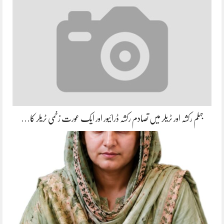
جہلم رکشہ اور ٹریلر میں تصادم رکشہ ڈرائیور اور ایک عورت زخمی ٹریلر کا…