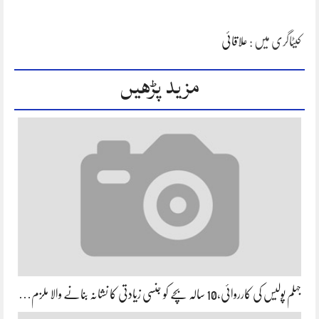
کیٹاگری میں :
علاقائی
مزید پڑھیں
جہلم پولیس کی کارروائی،10 سالہ بچے کو جنسی زیادتی کا نشانہ بنانے والا ملزم…