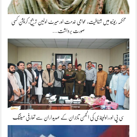
محکمہ ریونیو میں شفافیت، عوامی خدمت اور میرٹ اولین ترجیح، کرپشن کسی
صورت برداشت…
سی پی او،راولپنڈی کی انجمن تاجران کے عہدیداران سے تعارفی میٹنگ