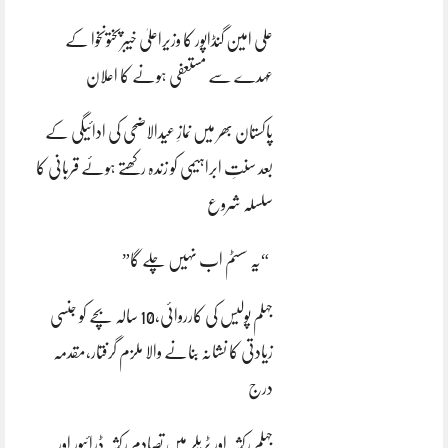
علی امین گنڈاپور کا وزیراعلیٰ خیبرپختونخوا کے
عہدے سے مستعفی ہونے کا اعلان
پاکستان بھر میں نمازِ عیدالاضحی کی ادائیگی کے
بعد سنتِ ابراہیمی کو زندہ رکھتے ہوئے قربانی کا
سلسلہ شروع
“یہ سسٹم اب نہیں چلے گا”
جہلم پولیس کی کارروائی،10 سالہ بچے کو جنسی
زیادتی کا نشانہ بنانے والا ملزم گرفتار،مقدمہ
درج
جہلم رکشہ اور ٹریلر میں تصادم رکشہ ڈرائیور اور