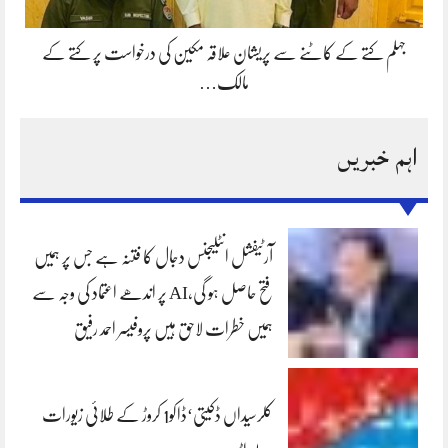
جہلم کتے کے کاٹنے سے پریشان علاقہ مکین کی درخواست پر کتے کے
مالک…
اہم خبریں
آرٹیفشل انٹلیجنس دجال کا فتنہ ہے جس پر ہمیں
فتح حاصل ہو گی،AI پر اندھے اعتماد کی وجہ سے
ہمیں خطرات لاحق ہیں پروفیسر احمد رفیق
کلرسیداں ڈکیتی‘ڈاکو1 کروڑ کے طلائی زیورات