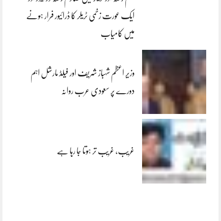
ایک عورت زخمی ٹریلر کا ڈرائیور فرار ہونے
میں کامیاب
وزیر اعظم شہباز شریف اور فیلڈ مارشل اہم
دورے پر سعودی عرب روانہ
غریب، غریب تر ہوتا جا رہا ہے