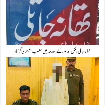
تھانہ جاتلی ،قتل اور ضرر کے مقدمہ میں مطلوب اشتہاری گرفتار