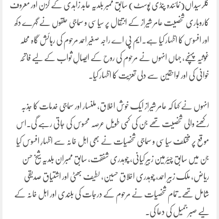
کلرسیداں(نمائندہ پنڈی پوسٹ) سابق ممبر بلدیہ عابد زاہدی کے کزن اور معروف
کاروباری شخصیت عامر شیراز کے انتقال پر سیاسی و سماجی حلقوں نے گہرے دکھ
اور افسوس کا اظہار کیا ہے۔ایم پی اے راجہ صغیر احمد مرحوم کی رہائش گاہ محلہ
غوثیہ پہنچے، جہاں انہوں نے مرحوم کی روح کے ایصالِ ثواب کے لیے فاتحہ
خوانی کی اور لواحقین سے دلی تعزیت کا اظہار کیا۔
انہوں نے کہا کہ عامر شیراز ایک خوش اخلاق، ملنسار اور سماجی خدمات کا جذبہ
رکھنے والی شخصیت تھے جن کی کمی طویل عرصہ محسوس کی جاتی رہے گی۔اس
موقع پر مختلف سیاسی و سماجی شخصیات نے بھی اہل خانہ سے اظہارِ افسوس کیا
جن میں سابق چیئرمین زبیر کیانی، چوہدری شفقت، سابق ممبران بلدیہ شیخ حسن
ریاض، ملک زبیر احمد، چوہدری اخلاق حسین، لطیف بھٹی اور اشتیاق صدیقی
شامل تھے۔تمام شخصیات نے مرحوم کے درجات کی بلندی اور اہل خانہ کے
لیے صبر جمیل کی دعا کی۔