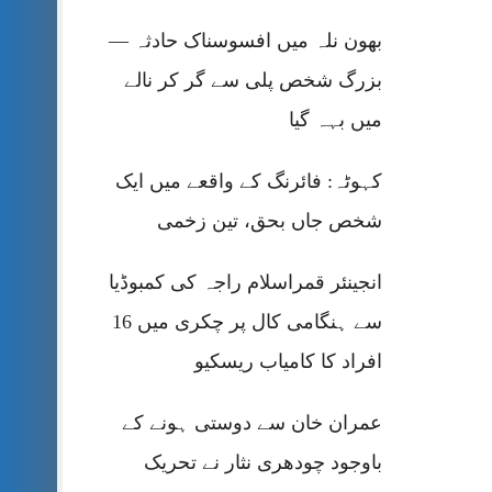
بھون نلہ میں افسوسناک حادثہ —
بزرگ شخص پلی سے گر کر نالے
میں بہہ گیا
کہوٹہ: فائرنگ کے واقعے میں ایک
شخص جاں بحق، تین زخمی
انجینئر قمراسلام راجہ کی کمبوڈیا
سے ہنگامی کال پر چکری میں 16
افراد کا کامیاب ریسکیو
عمران خان سے دوستی ہونے کے
باوجود چودھری نثار نے تحریک