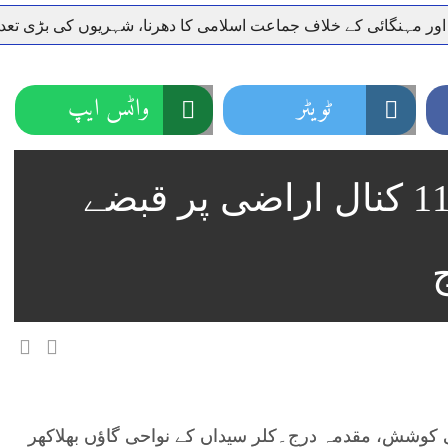
 اور مہنگائی کے خلاف جماعت اسلامی کا دھرنا، شہریوں کی بڑی تع
ر سعودی عرب روانہ
نہیں دے رہا، وفاقی وزیر توانائی اویس لغاری
جموں 6 تحریک شاد باد کا عبدالخطیب چودھری کی حمایت کا اعلان
ٹویٹر
واٹس ایپ
 شہری کو پیش ہونے کا حکم
چارسدہ کا بہادر سپوت وطن کی 
رسیداں
خلاف سخت ایکشن، 2 اے ایس آئی سمیت 12 اہلکاروں کو نوکری سے فارغ کردیا گیا۔
کلرسیداں بھلاکھر میں 11 کنال اراضی پر قبضے
ر انداز متاثرین
اسسٹنٹ کمشنر کلرسیداں سیدہ زینب حسین
اراضی پر قبضے کی کوشش، مقدمہ درج۔کلر سیداں کے نواحی گاؤں بھلاکھر