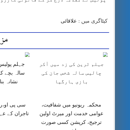
کیٹاگری میں :
علاقائی
مزی
جہلم ٹرین کی زد میں آکر
چالیس سالہ شخص جان کی
سالہ بچے کو
بازی ہارگیا
نشانہ بن
محکمہ ریونیو میں شفافیت،
سی پی او،را
عوامی خدمت اور میرٹ اولین
تاجران کے عہ
ترجیح، کرپشن کسی صورت