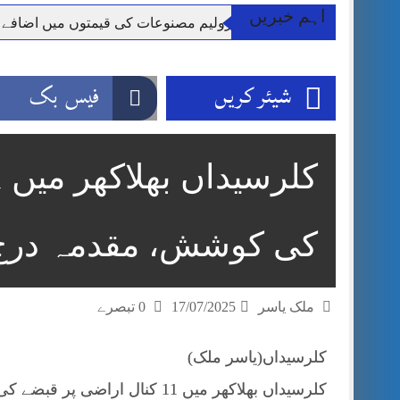
اہم خبریں
**راولپنڈی: پٹرولیم مصنوعات کی قیمتوں میں اضافے
وزیر اعظم شہباز شریف اور فیلڈ مارشل اہم دورے پ
آئی ایم ایف مخصوص اوقات میں سستی بجلی کی اجازت 
شیئر کریں
فیس بک
قائداعظم نامی شہری کا شناختی کارڈ بلاک،عدالت کا
ڈپٹی کمشنر راولپنڈی کیپٹن(ر) ندیم ناصر کا دورہء کل
اسلام آباد میں غیرملکی وفود کی آمد کے موقع پر ڈیوٹی سے غائب پولیس اہلکاروں کی
مون سون بارشیں، لینڈ سلائیڈنگ اور کوٹلی ستیاں کے نظ
کی کوشش، مقدمہ درج
ملک یاسر
17/07/2025
0 تبصرے
کلرسیداں(یاسر ملک)
کلرسیداں بھلاکھر میں 11 کنال 