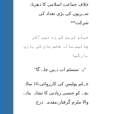
خلاف جماعت اسلامی کا دھرنا،
شہریوں کی بڑی تعداد کی
شرکت**
جہلم ٹرین کی زد میں آکر
چالیس سالہ شخص جان کی بازی
ہارگیا
“یہ سسٹم اب نہیں چلے گا”
جہلم پولیس کی کارروائی،10 سالہ
بچے کو جنسی زیادتی کا نشانہ بنانے
والا ملزم گرفتار،مقدمہ درج