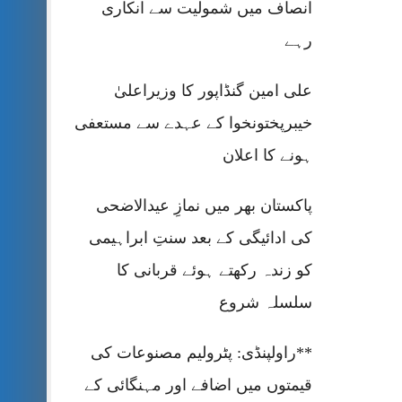
انصاف میں شمولیت سے انکاری
رہے
علی امین گنڈاپور کا وزیراعلیٰ
خیبرپختونخوا کے عہدے سے مستعفی
ہونے کا اعلان
پاکستان بھر میں نمازِ عیدالاضحی
کی ادائیگی کے بعد سنتِ ابراہیمی
کو زندہ رکھتے ہوئے قربانی کا
سلسلہ شروع
**راولپنڈی: پٹرولیم مصنوعات کی
قیمتوں میں اضافے اور مہنگائی کے