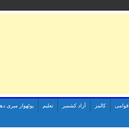
اقوامی
کالمز
آزاد کشمیر
تعلیم
پوٹھوار میری دھ