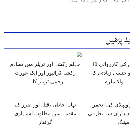
د پڑھیں
جہلم پولیس کی کارروائی،10
جہلم رکشہ اور ٹریلر میں تصادم
 جنسی زیادتی کا
رکشہ ڈرائیور اور ایک عورت
انے والا ملزم…
زخمی ٹریلر کا…
ولپنڈی کی انجمن
تھانہ جاتلی ،قتل اور ضرر کے
دیداران سے تعارفی
مقدمہ میں مطلوب اشتہاری
میٹنگ
گرفتار