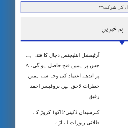
داد کی شرکت**
اہم خبریں
حرمت پر قربان
آرٹیفشل انٹلیجنس دجال کا فتنہ ہے
 کی پریس کانفرنس
جس پر ہمیں فتح حاصل ہو گی،AI
پر اندھے اعتماد کی وجہ سے ہمیں
خطرات لاحق ہیں پروفیسر احمد
رفیق
کلرسیداں ڈکیتی‘ڈاکو1 کروڑ کے
طلائی زیورات لے اڑے