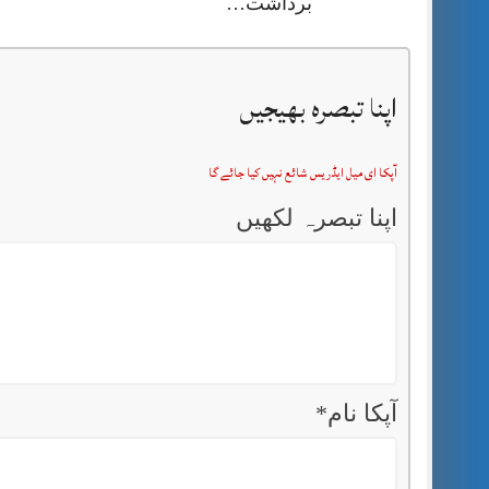
برداشت…
اپنا تبصرہ بھیجیں
آپکا ای میل ایڈریس شائع نہیں کیا جائے گا
اپنا تبصرہ لکھیں
آپکا نام
*