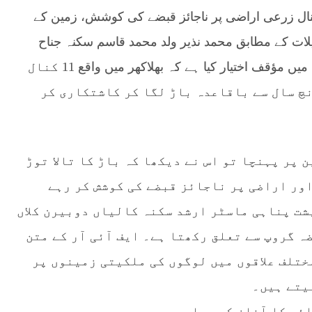
قبضہ گروپ کی جانب سے مبینہ طور پر 11 کنال زرعی اراضی پر ناجائز قبضے کی کوشش، زمین کے
لات کے مطابق محمد نذیر ولد محمد قاسم سکنہ جناح
کالونی کلر سیداں نے پولیس کو دی گئی درخواست میں مؤقف اختیار کیا ہے کہ بھلاکھر میں واقع 11 کنال
نچ سال سے باقاعدہ باڑ لگا کر کاشتکاری کر
 پر پہنچا تو اس نے دیکھا کہ باڑ کا تالا توڑ
اور اراضی پر ناجائز قبضے کی کوشش کر رہے
شت پناہی ماسٹر ارشد سکنہ کالیاں دوبیرن کلاں
ہ گروپ سے تعلق رکھتا ہے۔ ایف آئی آر کے متن
ختلف علاقوں میں لوگوں کی ملکیتی زمینوں پر
یتے ہیں۔
ئی کا آغاز کر دیا ہے۔