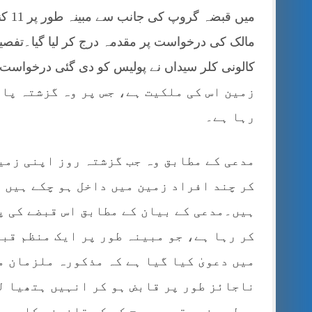
میں 
مالک کی درخواست پر مقدمہ درج کر لیا گیا۔تفصی
زمین اس کی ملکیت ہے، جس پر وہ گزشتہ پا
رہا ہے۔
مدعی کے مطابق وہ جب گزشتہ روز اپنی زمین
کر چند افراد زمین میں داخل ہو چکے ہیں 
ہیں۔مدعی کے بیان کے مطابق اس قبضے کی پ
کر رہا ہے، جو مبینہ طور پر ایک منظم قبض
میں دعویٰ کیا گیا ہے کہ مذکورہ ملزمان م
ناجائز طور پر قابض ہو کر انہیں ہتھیا ل
پولیس نے مقدمہ درج کر کے قانونی کارروا