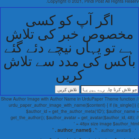
Copyright © 2021, Pindi Post All Rights Rese
اگر آپ کو کسی
مخصوص خبر کی تلاش
ے تو یہاں نیچے دئے گئے
اکس کی مدد سے تلاش
کریں
اش
// Show Author Image with Author Name in UrduPaper Theme functio
ا
urdu_paper_author_image_with_name($content) { if (is_single()
ہ
$author_id = get_the_author_meta('ID'); $author_nam
ے
get_the_author(); $author_avatar = get_avatar($author_id, 48);
ں
48px size image $author_html 
ں
' . $author_name . '
' . $author_avata
یں