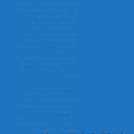
انجینئر قمراسلام راجہ کی کمبوڈیا
سے ہنگامی کال پر چکری میں 16
افراد کا کامیاب ریسکیو
عمران خان سے دوستی ہونے کے
باوجود چودھری نثار نے تحریک
انصاف میں شمولیت سے انکاری رہے
علی امین گنڈاپور کا وزیراعلیٰ
خیبرپختونخوا کے عہدے سے مستعفی
ہونے کا اعلان
پاکستان بھر میں نمازِ عیدالاضحی کی
ادائیگی کے بعد سنتِ ابراہیمی کو
زندہ رکھتے ہوئے قربانی کا سلسلہ
شروع
غریب، غریب تر ہوتا جا رہا ہے
“یہ سسٹم اب نہیں چلے گا”
آئی ایم ایف مخصوص اوقات میں
سستی بجلی کی اجازت نہیں دے
رہا، وفاقی وزیر توانائی اویس لغاری
ایک اچھا مقرر اور خطیب
جہلم پولیس کارروائی، رکشہ چوری
کے مقدمہ میں ملوث ملزم گرفتار،
چوری شدہ چنگ چی رکشہ برآمد