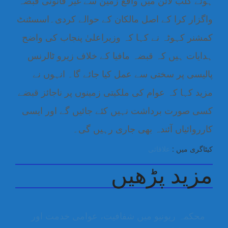
ہوئے کلب لائن میں واقع زمین سے غیر قانونی قبضہ
واگزار کرا کے اصل مالکان کے حوالے کردی۔اسسٹنٹ
کمشنر کہوٹہ نے کہا کہ وزیراعلیٰ پنجاب کی واضح
ہدایات ہیں کہ قبضہ مافیا کے خلاف زیرو ٹالرنس
پالیسی پر سختی سے عمل کیا جائے گا۔ انہوں نے
مزید کہا کہ عوام کی ملکیتی زمینوں پر ناجائز قبضے
کسی صورت برداشت نہیں کئے جائیں گے اور ایسی
کارروائیاں آئندہ بھی جاری رہیں گی۔
کیٹاگری میں :
علاقائی
مزید پڑھیں
محکمہ ریونیو میں شفافیت، عوامی خدمت اور