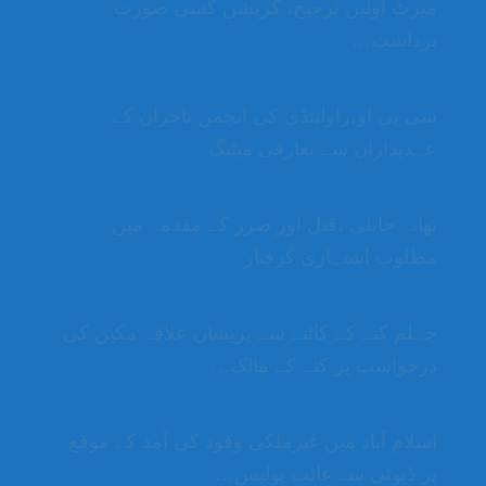
میرٹ اولین ترجیح، کرپشن کسی صورت
برداشت…
سی پی او،راولپنڈی کی انجمن تاجران کے
عہدیداران سے تعارفی میٹنگ
تھانہ جاتلی ،قتل اور ضرر کے مقدمہ میں
مطلوب اشتہاری گرفتار
جہلم کتے کے کاٹنے سے پریشان علاقہ مکین کی
درخواست پر کتے کے مالک…
اسلام آباد میں غیرملکی وفود کی آمد کے موقع
پر ڈیوٹی سے غائب پولیس…