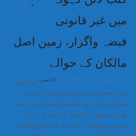
واٹس ایپ
میں غیر قانونی
قبضہ واگزار، زمین اصل
مالکان کے حوالے
ساجد جنجوعہ
05/12/2025
05/12/2025
0 تبصرے
وزیراعلیٰ
پنجاب محترمہ مریم نواز شریف کی ہدایات پر
عملدرآمد کرتے ہوئے اسسٹنٹ کمشنر کہوٹہ ایوشہ
ظفر نے محکمہ مال کہوٹہ کے عملہ کے ہمراہ
پراپرٹی پروٹیکشن آرڈیننس کے تحت کارروائی کرتے