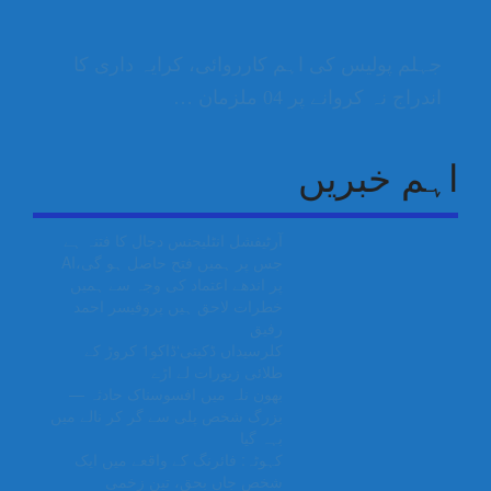
جہلم پولیس کی اہم کارروائی، کرایہ داری کا
اندراج نہ کروانے پر 04 ملزمان …
اہم خبریں
آرٹیفشل انٹلیجنس دجال کا فتنہ ہے
جس پر ہمیں فتح حاصل ہو گی،AI
پر اندھے اعتماد کی وجہ سے ہمیں
خطرات لاحق ہیں پروفیسر احمد
رفیق
کلرسیداں ڈکیتی‘ڈاکو1 کروڑ کے
طلائی زیورات لے اڑے
بھون نلہ میں افسوسناک حادثہ —
بزرگ شخص پلی سے گر کر نالے میں
بہہ گیا
کہوٹہ: فائرنگ کے واقعے میں ایک
شخص جاں بحق، تین زخمی