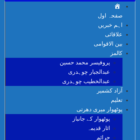
Ski
t
conten
صفحہ اول
اہم خبریں
علاقائی
بین الاقوامی
کالمز
پروفیسر محمد حسین
عبدالجبار چوہدری
عبدالخطیب چوہدری
آزاد کشمیر
تعلیم
پوٹھوار میری دھرتی
پوٹھوار کے جانباز
اثار قدیمہ
جرائم