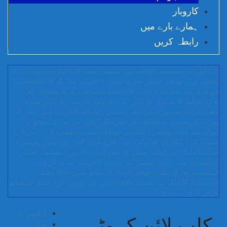
کاروبار
ہمارے بارے میں
رابطہ کریں
آئی ایم ایف مخصوص اوقات میں سستی بجلی کی اجازت نہیں دے رہا،
وفاقی وزیر توانائی اویس لغاری
جموں 6 تحریک شاد باد کا عبدالخطیب
چودھری کی حمایت کا اعلان
قائداعظم نامی شہری کا شناختی کارڈ
بلاک،عدالت کا شہری کو پیش ہونے کا حکم
چارسدہ کا بہادر سپوت
وطن کی حرمت پر قربان
ڈپٹی کمشنر راولپنڈی کیپٹن(ر) ندیم ناصر کا
دورہء کلرسیداں
اسلام آباد میں غیرملکی وفود کی آمد کے موقع پر
ڈیوٹی سے غائب پولیس اہلکاروں کیخلاف سخت ایکشن، 2 اے ایس آئی
سمیت 12 اہلکاروں کو نوکری سے فارغ کردیا گیا۔
مون سون بارشیں،
لینڈ سلائیڈنگ اور کوٹلی ستیاں کے نظر انداز متاثرین
اسسٹنٹ کمشنر
کلرسیداں سیدہ زینب حسین کی پریس کانفرنس
شہید گر وپ
کیپٹنعاصم طارق مکمل فوجی اعزاز کے ساتھ سپردِ خاک
محکمہ
موسمیات کا ملک کے مختلف علاقوں میں تیز ہواؤں، گرج چمک کے ساتھ
بارش کا الرٹ جاری.
فیس بک
کلب لائن کہوٹہ
ٹویٹر