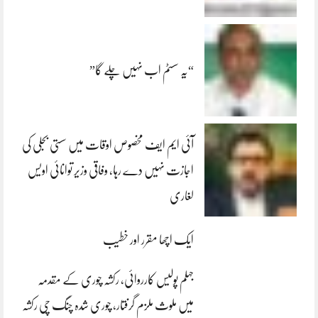
“یہ سسٹم اب نہیں چلے گا”
آئی ایم ایف مخصوص اوقات میں سستی بجلی کی
اجازت نہیں دے رہا، وفاقی وزیر توانائی اویس
لغاری
ایک اچھا مقرر اور خطیب
جہلم پولیس کارروائی، رکشہ چوری کے مقدمہ
میں ملوث ملزم گرفتار، چوری شدہ چنگ چی رکشہ