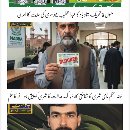
جموں 6 تحریک شاد باد کا عبدالخطیب چودھری کی حمایت کا اعلان
قائداعظم نامی شہری کا شناختی کارڈ بلاک،عدالت کا شہری کو پیش ہونے کا حکم