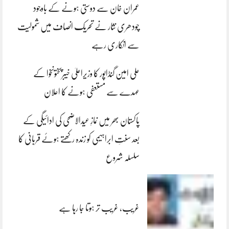
عمران خان سے دوستی ہونے کے باوجود
چودھری نثار نے تحریک انصاف میں شمولیت
سے انکاری رہے
علی امین گنڈاپور کا وزیراعلیٰ خیبرپختونخوا کے
عہدے سے مستعفی ہونے کا اعلان
پاکستان بھر میں نمازِ عیدالاضحی کی ادائیگی کے
بعد سنتِ ابراہیمی کو زندہ رکھتے ہوئے قربانی کا
سلسلہ شروع
غریب، غریب تر ہوتا جا رہا ہے