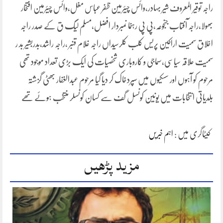
راجہ توقیر المعروف شیر بہادر،وائس چیئرمین ظفر عباس مغل،وائس چیئرمین افتخار
بھولا،راجہ آفتاب جنجوعہ،پی پی رہنما نمبردار افضل،مسلم لیگ ق کے صدر راجہ
اخلاق سمیت اراکین پریس کلب کلرسیداں راجہ غلام قنبر ،راجہ راشد،بدربشیر بد ر
سمیت علاقہ سیاسی،سماجی و کاروباری شخصیات کی ایک بڑی تعداد موجود تھی
مرحوم کو آہوں اور سسکیوں میں سپردخاک کر دیا گیا مرحوم عبدالغفار بھٹی گزشتہ
بلدیاتی انتخابات میں یونین کونسل گف سے کسان کونسلر منتخب ہوئے تھے
کیٹاگری میں :
اہم خبریں
مزید پڑھیں