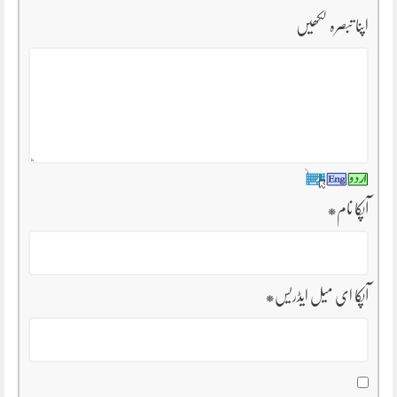
اپنا تبصرہ لکھیں
آپکا نام
*
آپکا ای میل ایڈریس
*