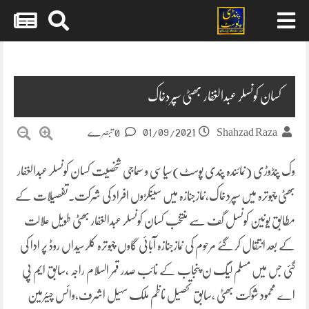
Skip
to
content
کسان کونسلر عبدالغفار بھٹی سپردخاک
01/09/2021
Shahzad Raza
0 تبصرے
وک پنڈوڑی (نمائندہ پندی پوسٹ)سیاسی و سماجی شخصیت کسان کونسلر عبدالغفار
بھٹی چبوترہ میں سپردخاک،نمازجنازہ میں سینکڑوں افراد کی شرکت۔تفصیلات کے
مطابق یونین کونسل گف سے منتخب کسان کونسلر عبدالغفار بھٹی طویل علالت
کے بعد انتقال کر گئے مرحوم کی نمازجنازہ آبائی گاوں چبوترہ کلرسیداں روڈ پر ادا کی
گئی جس میں مسلم لیگ ن پنجاب کے نائب صدر قمر السلام راجہ ،سابق ایم پی
اے محمود شوکت بھٹی ،سابق تحصیل ناظم ملک سہیل اشرف،وائس چیئرمین