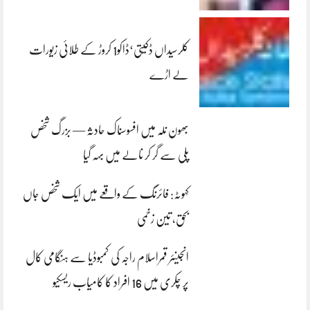
کلرسیداں ڈکیتی‘ڈاکو1 کروڑ کے طلائی زیورات
لے اڑے
بھون نلہ میں افسوسناک حادثہ — بزرگ شخص
پلی سے گر کر نالے میں بہہ گیا
کہوٹہ: فائرنگ کے واقعے میں ایک شخص جاں
بحق، تین زخمی
انجینئر قمراسلام راجہ کی کمبوڈیا سے ہنگامی کال
پر چکری میں 16 افراد کا کامیاب ریسکیو