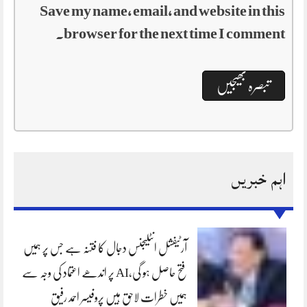
Save my name, email, and website in this
browser for the next time I comment.
اہم خبریں
آرٹیفشل انٹلیجنس دجال کا فتنہ ہے جس پر ہمیں
فتح حاصل ہو گی،AI پر اندھے اعتماد کی وجہ سے
ہمیں خطرات لاحق ہیں پروفیسر احمد رفیق