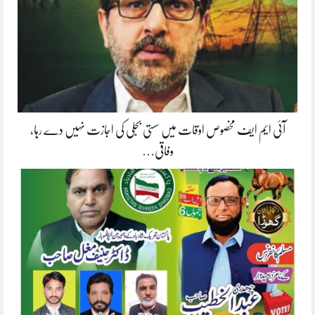
آئی ایم ایف مخصوص اوقات میں سستی بجلی کی اجازت نہیں دے رہا،
وفاقی…