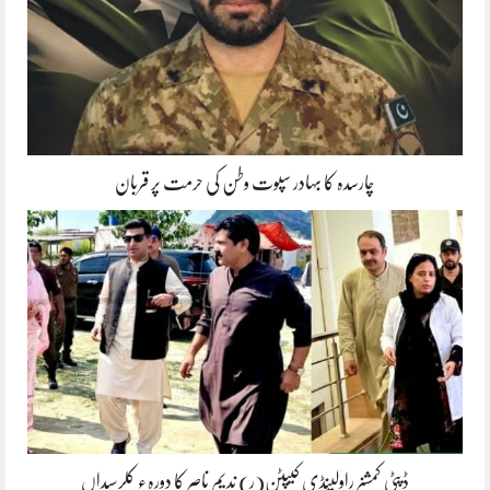
چارسدہ کا بہادر سپوت وطن کی حرمت پر قربان
ڈپٹی کمشنر راولپنڈی کیپٹن(ر) ندیم ناصر کا دورہء کلرسیداں