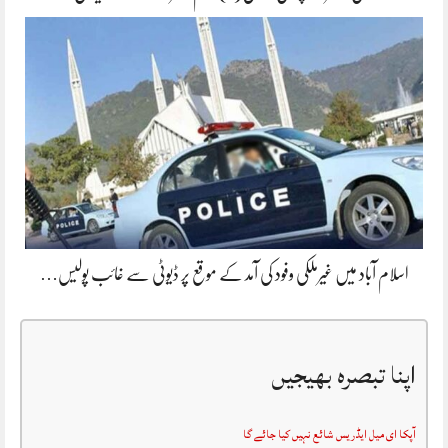
اسلام آباد میں غیرملکی وفود کی آمد کے موقع پر ڈیوٹی سے غائب پولیس…
اپنا تبصرہ بھیجیں
آپکا ای میل ایڈریس شائع نہیں کیا جائے گا