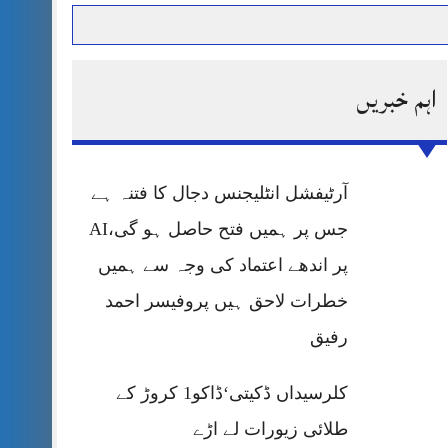
اہم خبریں
حرمت پر قربان
 کی پریس کانفرنس
آرٹیفشل انٹلیجنس دجال کا فتنہ ہے
جس پر ہمیں فتح حاصل ہو گی،AI
پر اندھے اعتماد کی وجہ سے ہمیں
خطرات لاحق ہیں پروفیسر احمد
رفیق
کلرسیداں ڈکیتی‘ڈاکو1 کروڑ کے
طلائی زیورات لے اڑے