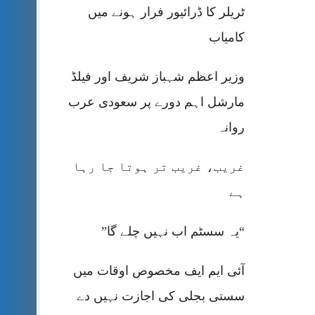
ٹریلر کا ڈرائیور فرار ہونے میں
کامیاب
وزیر اعظم شہباز شریف اور فیلڈ
مارشل اہم دورے پر سعودی عرب
روانہ
غریب، غریب تر ہوتا جا رہا
ہے
“یہ سسٹم اب نہیں چلے گا”
آئی ایم ایف مخصوص اوقات میں
سستی بجلی کی اجازت نہیں دے