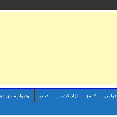
اقوامی
کالمز
آزاد کشمیر
تعلیم
پوٹھوار میری دھ