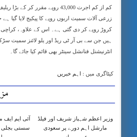
کم از کم اجرت 43,000 روپے مقرر ک
ہیں جن سے بی آر ٹی ریڈ اور یلو لائنز سمیت سڑکوں
انٹرنیشنل فنانشل سینٹر بھی قائم کیا جائے گا۔
کیٹاگری میں :
اہم خبریں
مزی
وزیر اعظم شہباز شریف اور فیلڈ
آئی ایم ایف
مارشل اہم دورے پر سعودی
سستی بجلی ک