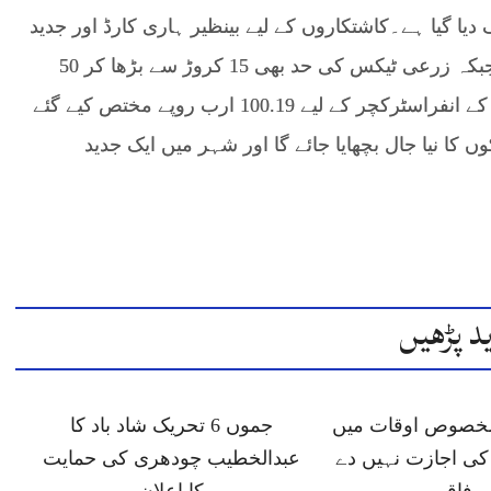
ر کے بڑا ریلیف دیا گیا ہے۔کاشتکاروں کے لیے بینظیر ہاری کارڈ اور جدید
زرعی آلات سمیت اربوں روپے کا پیکیج لایا گیا ہے جبکہ زرعی ٹیکس کی حد بھی 15 کروڑ سے بڑھا کر 50
کروڑ روپے کر دی گئی ہے۔ اس کے علاوہ، کراچی کے انفراسٹرکچر کے لیے 100.19 ارب روپے مختص کیے گئے
 کا نیا جال بچھایا جائے گا اور شہر میں ایک جدید
د پڑھیں
 مخصوص اوقات میں
جموں 6 تحریک شاد باد کا
ی اجازت نہیں دے
عبدالخطیب چودھری کی حمایت