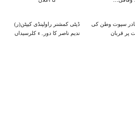
 وفاقی…
کا اعلان
ہادر سپوت وطن کی
ڈپٹی کمشنر راولپنڈی کیپٹن(ر)
 پر قربان
ندیم ناصر کا دورہء کلرسیداں