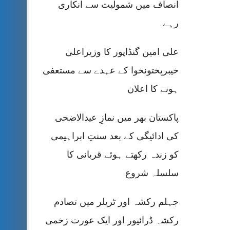
انصاف میں شمولیت سے انکاری
رہے
علی امین گنڈاپور کا وزیراعلیٰ
خیبرپختونخوا کے عہدے سے مستعفی
ہونے کا اعلان
پاکستان بھر میں نمازِ عیدالاضحی
کی ادائیگی کے بعد سنتِ ابراہیمی
کو زندہ رکھتے ہوئے قربانی کا
سلسلہ شروع
جہلم رکشہ اور ٹریلر میں تصادم
رکشہ ڈرائیور اور ایک عورت زخمی