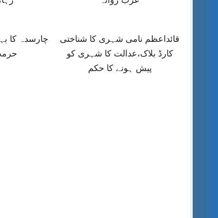
عرب روانہ
رہا،
قائداعظم نامی شہری کا شناختی
چارسدہ کا ب
کارڈ بلاک،عدالت کا شہری کو
حرمت
پیش ہونے کا حکم