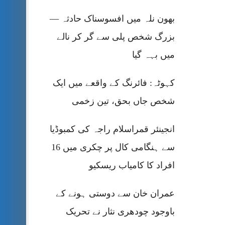
بھون نلہ میں افسوسناک حادثہ —
بزرگ شخص پلی سے گر کر نالے
میں بہہ گیا
کہوٹہ: فائرنگ کے واقعے میں ایک
شخص جاں بحق، تین زخمی
انجینئر قمراسلام راجہ کی کمبوڈیا
سے ہنگامی کال پر چکری میں 16
افراد کا کامیاب ریسکیو
عمران خان سے دوستی ہونے کے
باوجود چودھری نثار نے تحریک