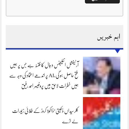
اہم خبریں
آرٹیفشل انٹلیجنس دجال کا فتنہ ہے جس پر ہمیں
فتح حاصل ہو گی،AI پر اندھے اعتماد کی وجہ سے
ہمیں خطرات لاحق ہیں پروفیسر احمد رفیق
کلرسیداں ڈکیتی‘ڈاکو1 کروڑ کے طلائی زیورات
لے اڑے