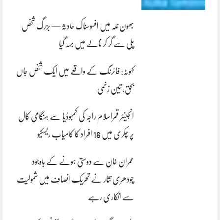
بھون نلہ میں افسوسناک حادثہ — بزرگ شخص
پلی سے گر کر نالے میں بہہ گیا
کہوٹہ: فائرنگ کے واقعے میں ایک شخص جاں
بحق، تین زخمی
انجینئر قمراسلام راجہ کی کمبوڈیا سے ہنگامی کال
پر چکری میں 16 افراد کا کامیاب ریسکیو
عمران خان سے دوستی ہونے کے باوجود
چودھری نثار نے تحریک انصاف میں شمولیت
سے انکاری رہے