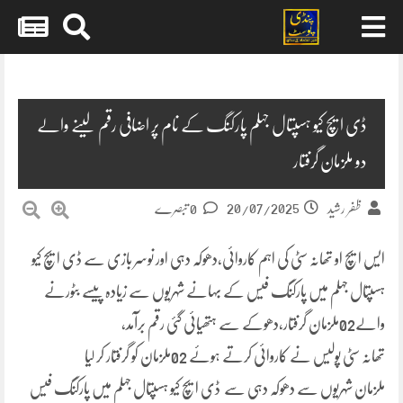
Skip
to
content
ڈی ایچ کیو ہسپتال جہلم پارکنگ کے نام پر اضافی رقم لینے والے
دو ملزمان گرفتار
20/07/2025
ظفر رشید
0 تبصرے
ایس ایچ او تھانہ سٹی کی اہم کاروائی،دھوکہ دہی اور نوسر بازی سے ڈی ایچ کیو
ہسپتال جہلم میں پارکنگ فیس کے بہانے شہریوں سے زیادہ پیسے بٹورنے
والے02ملزمان گرفتار،دھوکے سے ہتھیائی گئی رقم برآمد،
تھانہ سٹی پولیس نے کاروائی کرتے ہوئے 02ملزمان کو گرفتار کر لیا
ملزمان شہریوں سے دھوکہ دہی سے ڈی ایچ کیو ہسپتال جہلم میں پارکنگ فیس