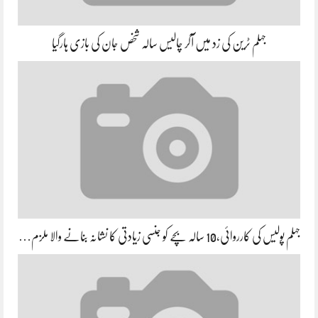
جہلم ٹرین کی زد میں آکر چالیس سالہ شخص جان کی بازی ہارگیا
جہلم پولیس کی کارروائی،10 سالہ بچے کو جنسی زیادتی کا نشانہ بنانے والا ملزم…