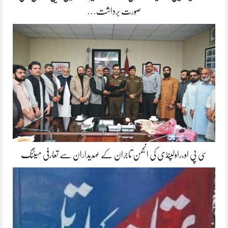
صورت برداشت…
سی پی او،راولپنڈی کی انجمن تاجران کے عہدیداران سے تعارفی میٹنگ