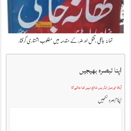
تھانہ جاتلی ،قتل اور ضرر کے مقدمہ میں مطلوب اشتہاری گرفتار
اپنا تبصرہ بھیجیں
آپکا ای میل ایڈریس شائع نہیں کیا جائے گا
اپنا تبصرہ لکھیں