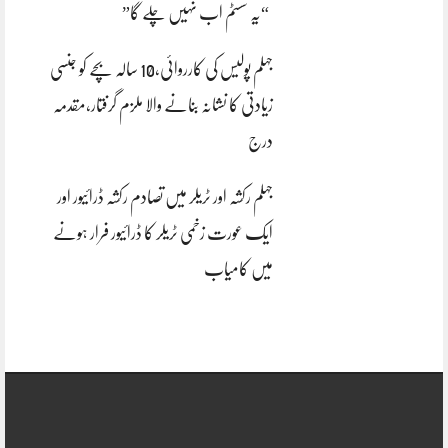
“یہ سسٹم اب نہیں چلے گا”
جہلم پولیس کی کارروائی،10 سالہ بچے کو جنسی
زیادتی کا نشانہ بنانے والا ملزم گرفتار،مقدمہ
درج
جہلم رکشہ اور ٹریلر میں تصادم رکشہ ڈرائیور اور
ایک عورت زخمی ٹریلر کا ڈرائیور فرار ہونے
میں کامیاب