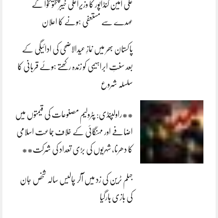
علی امین گنڈاپور کا وزیراعلیٰ خیبرپختونخوا کے
عہدے سے مستعفی ہونے کا اعلان
پاکستان بھر میں نمازِ عیدالاضحی کی ادائیگی کے
بعد سنتِ ابراہیمی کو زندہ رکھتے ہوئے قربانی کا
سلسلہ شروع
**راولپنڈی: پٹرولیم مصنوعات کی قیمتوں میں
اضافے اور مہنگائی کے خلاف جماعت اسلامی
کا دھرنا، شہریوں کی بڑی تعداد کی شرکت**
جہلم ٹرین کی زد میں آکر چالیس سالہ شخص جان
کی بازی ہارگیا