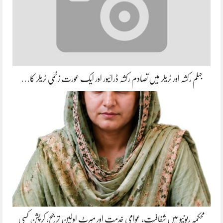
جہلم رکشہ اور ٹریلر میں تصادم رکشہ ڈرائیور اور ایک عورت زخمی ٹریلر کا…
محکمہ ریونیو میں شفافیت، عوامی خدمت اور میرٹ اولین ترجیح، کرپشن کسی