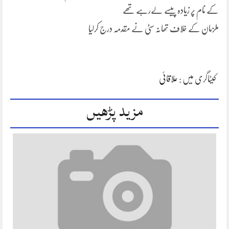
کے نام پر زیادہ پیسے لےرہے تھے
ملزمان کے خلاف تھانہ سٹی نے مقدمہ درج کرلیا
کیٹاگری میں :
علاقائی
مزید پڑھیں