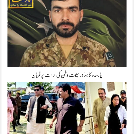
چارسدہ کا بہادر سپوت وطن کی حرمت پر قربان