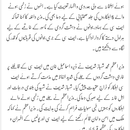
ہوئے اہلخانہ سے دلی ہمدردی و اظہار تعزیت کیا ہے۔ انہوں نے زخمی ہونے
والے 5 اہلکاروں کی جلد صحتیابی کے لیے دعا بھی کی۔وزیر داخلہ کا کہنا تھا کہ
ایف سی کے بہادر جوانوں نے دہشت گردی کے ناسور کے خاتمے کے لیے
ہراول دستے کا کردار ادا کیا ہے، ایف سی کے جری جوانوں کی قربانیوں کو قدر کی
نگاہ سے دیکھتے ہیں۔
وزیرِ اعظم محمد شہباز شریف نے ڈیرہ اسماعیل خان میں ایف سی کے قافلے پر
خارجی دہشت گردوں کے حملے کی شدید الفاظ میں مذمت کرتے ہوئے ایف
سی اہلکار کو خراجِ عقیدت پیش کیا۔ شہباز شریف نے شہید کی بلندی درجات اور
اہل خانہ کے لیے صبر کی دعا کی۔وزیرِاعظم نے حملے میں زخمی ہونے والے
اہلکاروں کو بہتریں طبی سہولیات فراہم کرنے کی ہدایت کی۔ وزیراعظم نے کہا کہ
ملک میں امن و امان قائم رکھنے کے لیے ایف سی اور پولیس کے افسران و
اہلکاروں کی عظیم قربانیاں ہیں۔