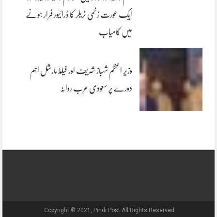
ایک عورت زخمی ٹریلر کا ڈرائیور فرار ہونے
میں کامیاب
وزیر اعظم شہباز شریف اور فیلڈ مارشل اہم
دورے پر سعودی عرب روانہ
Copyright © 2021, Pindi Post All Rights Reserved.