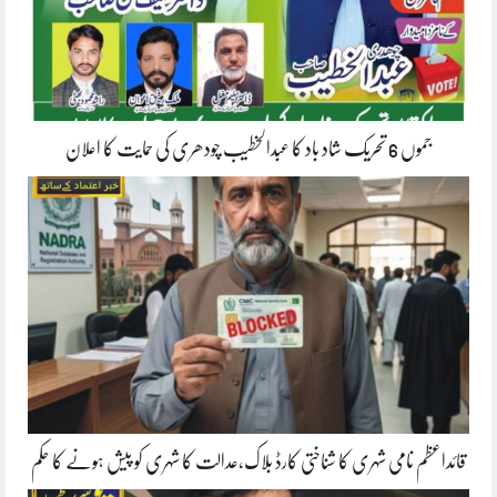
جموں 6 تحریک شاد باد کا عبدالخطیب چودھری کی حمایت کا اعلان
قائداعظم نامی شہری کا شناختی کارڈ بلاک،عدالت کا شہری کو پیش ہونے کا حکم