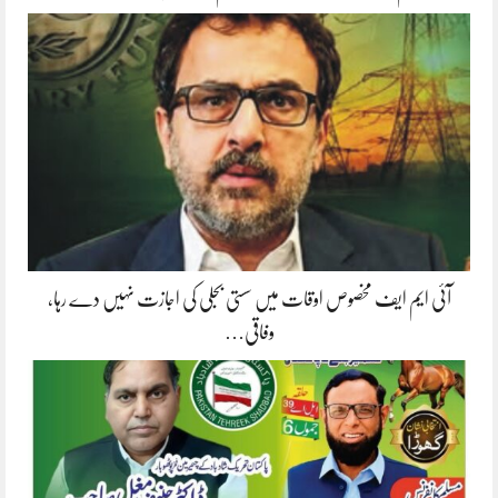
آئی ایم ایف مخصوص اوقات میں سستی بجلی کی اجازت نہیں دے رہا،
وفاقی…