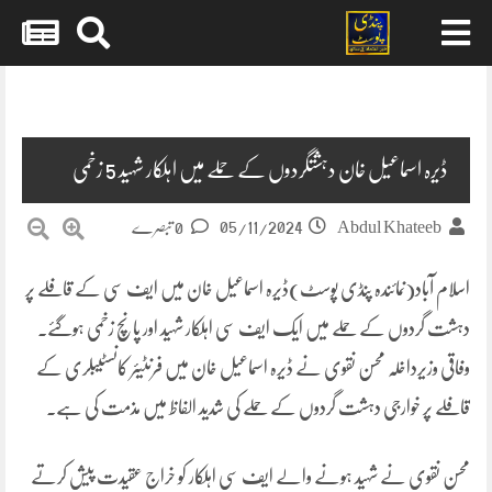
Skip
to
content
ڈیرہ اسماعیل خان دہشتگردوں کے حملے میں اہلکار شہید 5 زخمی
05/11/2024
Abdul Khateeb
0 تبصرے
اسلام آباد(نمائندہ پنڈی پوسٹ)ڈیرہ اسماعیل خان میں ایف سی کے قافلے پر
دہشت گردوں کے حملے میں ایک ایف سی اہلکار شہید اور پانچ زخمی ہوگئے۔
وفاقی وزیرداخلہ محسن نقوی نے ڈیرہ اسماعیل خان میں فرنٹیئر کانسٹیبلری کے
قافلے پر خوارجی دہشت گردوں کے حملے کی شدید الفاظ میں مذمت کی ہے۔
محسن نقوی نے شہید ہونے والے ایف سی اہلکار کو خراج عقیدت پیش کرتے