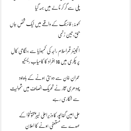
پلی سے گر کر نالے میں بہہ گیا
کہوٹہ: فائرنگ کے واقعے میں ایک شخص جاں
بحق، تین زخمی
انجینئر قمراسلام راجہ کی کمبوڈیا سے ہنگامی کال
پر چکری میں 16 افراد کا کامیاب ریسکیو
عمران خان سے دوستی ہونے کے باوجود
چودھری نثار نے تحریک انصاف میں شمولیت
سے انکاری رہے
علی امین گنڈاپور کا وزیراعلیٰ خیبرپختونخوا کے
عہدے سے مستعفی ہونے کا اعلان