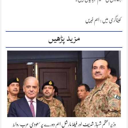
کیٹاگری میں :
اہم خبریں
مزید پڑھیں
وزیر اعظم شہباز شریف اور فیلڈ مارشل اہم دورے پر سعودی عرب روانہ