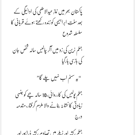
پاکستان بھر میں نمازِ عیدالاضحی کی ادائیگی کے
بعد سنتِ ابراہیمی کو زندہ رکھتے ہوئے قربانی کا
سلسلہ شروع
جہلم ٹرین کی زد میں آکر چالیس سالہ شخص جان
کی بازی ہارگیا
“یہ سسٹم اب نہیں چلے گا”
جہلم پولیس کی کارروائی،10 سالہ بچے کو جنسی
زیادتی کا نشانہ بنانے والا ملزم گرفتار،مقدمہ
درج
جہلم رکشہ اور ٹریلر میں تصادم رکشہ ڈرائیور اور