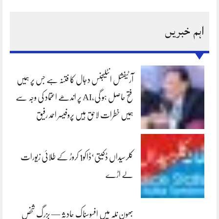
اہم خبریں
آرٹیفشل انٹلیجنس دجال کا فتنہ ہے جس پر ہمیں
فتح حاصل ہو گی،AI پر اندھے اعتماد کی وجہ سے
ہمیں خطرات لاحق ہیں پروفیسر احمد رفیق
کلرسیداں ڈکیتی‘ڈاکو1 کروڑ کے طلائی زیورات
لے اڑے
بھون نلہ میں افسوسناک حادثہ — بزرگ شخص