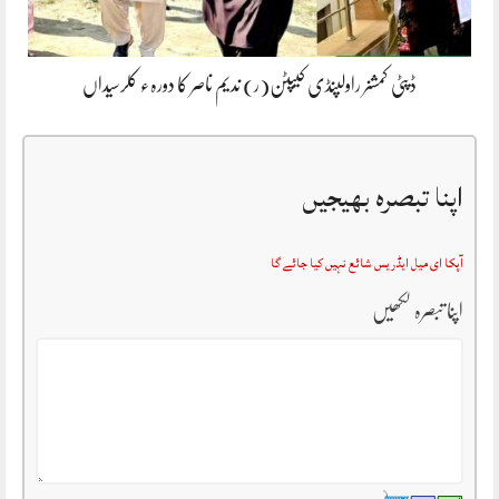
ڈپٹی کمشنر راولپنڈی کیپٹن(ر) ندیم ناصر کا دورہء کلرسیداں
اپنا تبصرہ بھیجیں
آپکا ای میل ایڈریس شائع نہیں کیا جائے گا
اپنا تبصرہ لکھیں