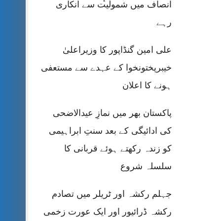
انصاف میں شمولیت سے انکاری
رہے
علی امین گنڈاپور کا وزیراعلیٰ
خیبرپختونخوا کے عہدے سے مستعفی
ہونے کا اعلان
پاکستان بھر میں نمازِ عیدالاضحی
کی ادائیگی کے بعد سنتِ ابراہیمی
کو زندہ رکھتے ہوئے قربانی کا
سلسلہ شروع
جہلم رکشہ اور ٹریلر میں تصادم
رکشہ ڈرائیور اور ایک عورت زخمی