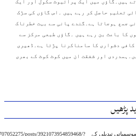
تے ہیں۔گاؤں میں ایک پرائیوٹ سکول اور ایک
ی تعلیم حاصل کر رہے ہیں ۔اس گاؤں کی سڑک
نی جمع ہوجاتا ہے۔گندے پانی سے بہت خطرناک
ں کا باعث بن رہے ہیں ۔گاؤں طبعی مرکز سے
 کافی دشواری کا سامناکرنا پڑتا ہے۔ڈھیری
ں۔ہمدردی اور شفقت ان میں کوٹ کوٹ کے بھری
د پڑھیں
موسمیاتی تبدیلی کے
707052275/posts/3921073954859468/?