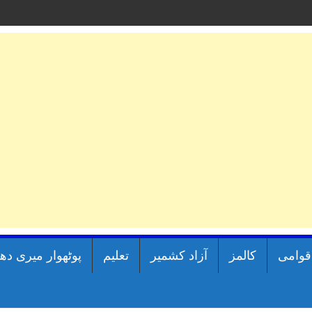
اقوامی
کالمز
آزاد کشمیر
تعلیم
پوٹھوار میری دھ