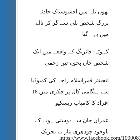
بھون نلہ میں افسوسناک حادثہ —
بزرگ شخص پلی سے گر کر نالے
میں بہہ گیا
کہوٹہ: فائرنگ کے واقعے میں ایک
شخص جاں بحق، تین زخمی
انجینئر قمراسلام راجہ کی کمبوڈیا
سے ہنگامی کال پر چکری میں 16
افراد کا کامیاب ریسکیو
عمران خان سے دوستی ہونے کے
باوجود چودھری نثار نے تحریک
https://www.facebook.com/100008