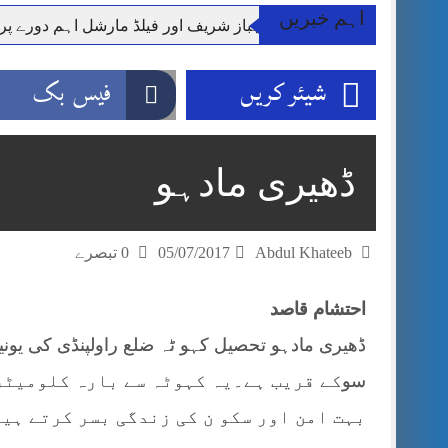
اہم خبریں
وزیر اعظم شہباز شریف اور فیلڈ مارشل اہم دورے پ
آئی ایم ایف مخصوص اوقات میں سستی بجلی کی اجازت 
شیئر کریں
فیس بک
قائداعظم نامی شہری کا شناختی کارڈ بلاک،عدالت کا
ڈپٹی کمشنر راولپنڈی کیپٹن(ر) ندیم ناصر کا دورہء کل
اسلام آباد میں غیرملکی وفود کی آمد کے موقع پر ڈیوٹی سے غائب پولیس اہلکاروں کی
ڈھیری مادہو
مون سون بارشیں، لینڈ سلائیڈنگ اور کوٹلی ستیاں کے نظ
شہید گر وپ کیپٹنعاصم طارق مکمل فوجی اعزاز کے س
Abdul Khateeb
05/07/2017
0 تبصرے
احتشام قاصد
ڈھیری مادہو تحصیل کہو ٹہ ضلع راولپنڈی کی یون
سو
کے قریب ہے۔یہ کہوٹہ سے بارہ کلومیٹر 
بہت امن اور سکو ن کی زندگی بسر کرتے ہی