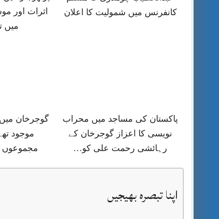
اثرات اور موس
کانفرنس میں شمولیت کا اعلان
میں ت
پاکستان کی مساجد میں محراب
گوجرخان میں 
نویسی کا اعزاز گوجرخان کے
موجود تھے
رہائشی رحمت علی کو…
مجموعوں ک
اپنا تبصرہ بھیجیں