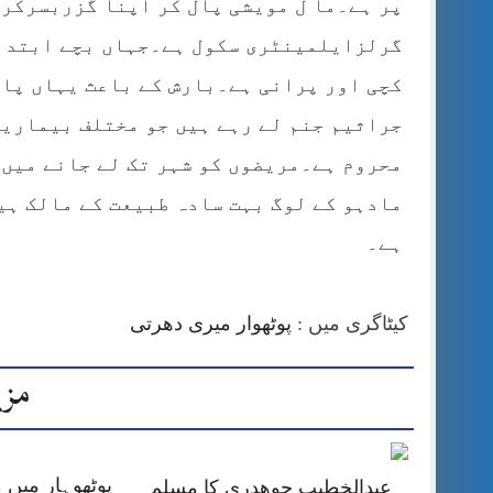
پر ہے۔ما ل مویشی پال کر اپنا گزربسرکر
گرلزایلمینٹری سکول ہے۔جہاں بچے ابتدائ
کچی اور پرانی ہے۔بارش کے باعث یہاں پا
جراثیم جنم لے رہے ہیں جو مختلف بیماریو
محروم ہے۔مریضوں کو شہر تک لے جانے میں
مادہو کے لوگ بہت سادہ طبیعت کے مالک ہی
ہے۔
کیٹاگری میں :
پوٹھوار میری دھرتی
مزی
پوٹھوہار میں 
عبدالخطیب چوھدری کا مسلم