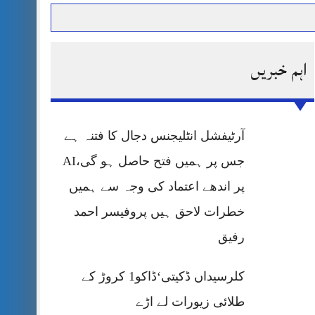
اہم خبریں
حرمت پر قربان
 کی پریس کانفرنس
آرٹیفشل انٹلیجنس دجال کا فتنہ ہے
جس پر ہمیں فتح حاصل ہو گی،AI
پر اندھے اعتماد کی وجہ سے ہمیں
خطرات لاحق ہیں پروفیسر احمد
رفیق
کلرسیداں ڈکیتی‘ڈاکو1 کروڑ کے
طلائی زیورات لے اڑے