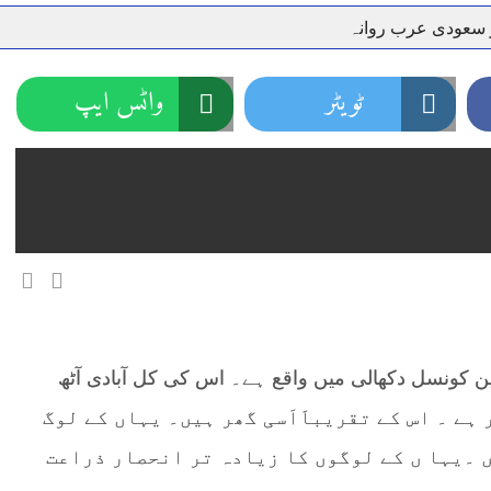
ر سعودی عرب روانہ
نہیں دے رہا، وفاقی وزیر توانائی اویس لغاری
جموں 6 تحریک شاد باد کا عبدالخطیب چودھری کی حمایت کا اعلان
ٹویٹر
واٹس ایپ
 شہری کو پیش ہونے کا حکم
چارسدہ کا بہادر سپوت وطن کی 
رسیداں
خلاف سخت ایکشن، 2 اے ایس آئی سمیت 12 اہلکاروں کو نوکری سے فارغ کردیا گیا۔
ر انداز متاثرین
اسسٹنٹ کمشنر کلرسیداں سیدہ زینب حسین
اتھ سپردِ خاک
ین کونسل دکھالی میں واقع ہے۔ اس کی کل آبادی آٹھ
ہے ۔ اس کے تقریباَاَسی گھر ہیں۔ یہاں کے لوگ
ں ۔یہا ں کے لوگوں کا زیادہ تر انحصار ذراعت