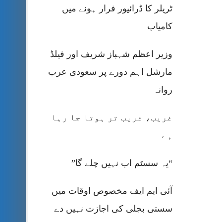
ٹریلر کا ڈرائیور فرار ہونے میں
کامیاب
وزیر اعظم شہباز شریف اور فیلڈ
مارشل اہم دورے پر سعودی عرب
روانہ
غریب، غریب تر ہوتا جا رہا
ہے
“یہ سسٹم اب نہیں چلے گا”
آئی ایم ایف مخصوص اوقات میں
سستی بجلی کی اجازت نہیں دے