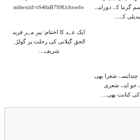
م گرما کے دورانیے
mibextid=rS40aB7S9Ucbxw6v
بدیلی کے…
ایک عہد کا اختتام: پیر مہر فرید
الحق گیلانی کی رحلت پر گولڑہ
شریف…
چندایسے شعرا بھی
 جو اپنے شعری
ی کتابت بھی…