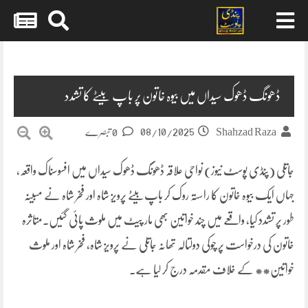
Skip
to
content
ڈھونگ ڈھوک سیداں میں بیوہ خاتون پر باپ بیٹے کا تشدد
08/10/2025
Shahzad Raza
0 تبصرے
جاتلی (پنڈی پوسٹ نیوز) نواحی علاقہ ڈھونگ ڈھوک سیداں میں افسوسناک واقعہ،
جہاں ایک بیوہ خاتون کا راستہ روک کر باپ بیٹے پرویز شاہ اور فخر شاہ نے مبینہ
طور پر تشدد کیا، واقعے میں چند خواتین بھی مار پیٹ میں ملوث پائی گئیں۔متاثرہ
خاتون کی درخواست پر چوکی دولتالہ تھانہ جاتلی نے پرویز شاہ، فخر شاہ اور ملوث
خواتین** کے خلاف مقدمہ درج کر لیا ہے۔