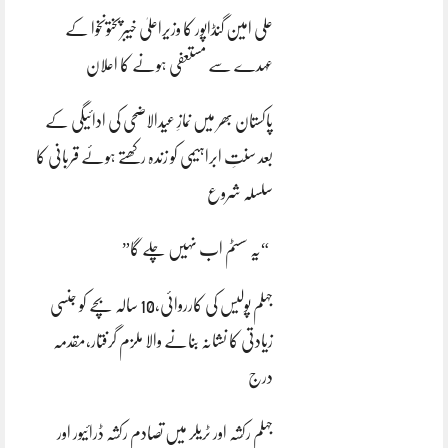
علی امین گنڈاپور کا وزیراعلیٰ خیبرپختونخوا کے
عہدے سے مستعفی ہونے کا اعلان
پاکستان بھر میں نمازِ عیدالاضحی کی ادائیگی کے
بعد سنتِ ابراہیمی کو زندہ رکھتے ہوئے قربانی کا
سلسلہ شروع
“یہ سسٹم اب نہیں چلے گا”
جہلم پولیس کی کارروائی،10 سالہ بچے کو جنسی
زیادتی کا نشانہ بنانے والا ملزم گرفتار،مقدمہ
درج
جہلم رکشہ اور ٹریلر میں تصادم رکشہ ڈرائیور اور