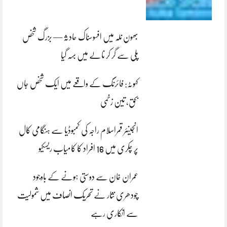
بھون نلہ میں افسوسناک حادثہ — بزرگ شخص
پلی سے گر کر نالے میں بہہ گیا
کہوٹہ: فائرنگ کے واقعے میں ایک شخص جاں
بحق، تین زخمی
انجینئر قمراسلام راجہ کی کمبوڈیا سے ہنگامی کال
پر چکری میں 16 افراد کا کامیاب ریسکیو
عمران خان سے دوستی ہونے کے باوجود
چودھری نثار نے تحریک انصاف میں شمولیت
سے انکاری رہے