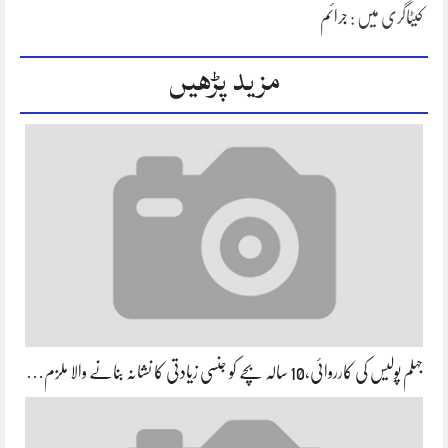
کیٹاگری میں :
جرائم
مزید پڑھیں
جہلم پولیس کی کارروائی،10 سالہ بچے کو جنسی زیادتی کا نشانہ بنانے والا ملزم…