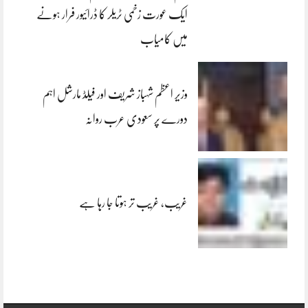
ایک عورت زخمی ٹریلر کا ڈرائیور فرار ہونے
میں کامیاب
وزیر اعظم شہباز شریف اور فیلڈ مارشل اہم
دورے پر سعودی عرب روانہ
غریب، غریب تر ہوتا جا رہا ہے