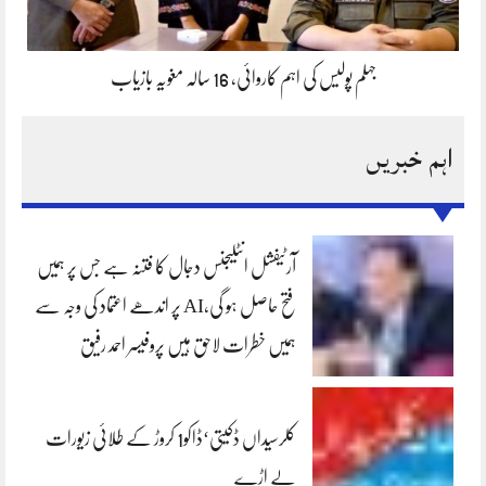
جہلم پولیس کی اہم کاروائی، 16 سالہ مغویہ بازیاب
اہم خبریں
آرٹیفشل انٹلیجنس دجال کا فتنہ ہے جس پر ہمیں
فتح حاصل ہو گی،AI پر اندھے اعتماد کی وجہ سے
ہمیں خطرات لاحق ہیں پروفیسر احمد رفیق
کلرسیداں ڈکیتی‘ڈاکو1 کروڑ کے طلائی زیورات
لے اڑے