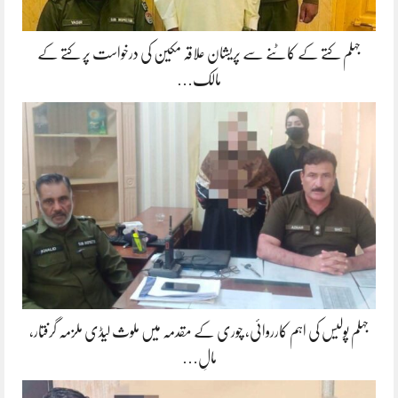
جہلم کتے کے کاٹنے سے پریشان علاقہ مکین کی درخواست پر کتے کے
مالک…
جہلم پولیس کی اہم کارروائی، چوری کے مقدمہ میں ملوث لیڈی ملزمہ گرفتار،
مالِ…