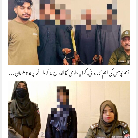
جہلم پولیس کی اہم کارروائی، کرایہ داری کا اندراج نہ کروانے پر 04 ملزمان …