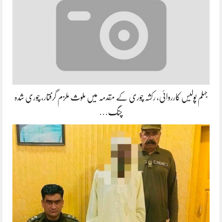
جہلم پولیس کارروائی، رکشہ چوری کے مقدمہ میں ملوث ملزم گرفتار، چوری شدہ
چنگ…