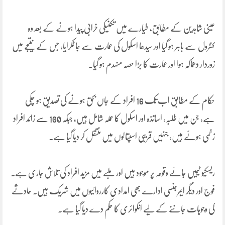
عینی شاہدین کے مطابق، طیارے میں تکنیکی خرابی پیدا ہونے کے بعد وہ
کنٹرول سے باہر ہو گیا اور سیدھا اسکول کی عمارت سے جا ٹکرایا، جس کے نتیجے میں
زوردار دھماکہ ہوا اور عمارت کا بڑا حصہ منہدم ہو گیا۔
حکام کے مطابق اب تک 16 افراد کے جاں بحق ہونے کی تصدیق ہو چکی
ہے، جن میں طلبہ، اساتذہ اور اسکول کا عملہ شامل ہیں، جبکہ 100 سے زائد افراد
زخمی ہوئے ہیں، جنہیں قریبی اسپتالوں میں منتقل کر دیا گیا ہے۔
ریسکیو ٹیمیں جائے وقوعہ پر موجود ہیں اور ملبے میں مزید افراد کی تلاش جاری ہے۔
فوج اور دیگر ایمرجنسی ادارے بھی امدادی کارروائیوں میں شریک ہیں۔ حادثے
کی وجوہات جاننے کے لیے انکوائری کا حکم دے دیا گیا ہے۔