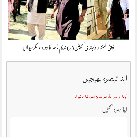
ڈپٹی کمشنر راولپنڈی کیپٹن(ر) ندیم ناصر کا دورہء کلرسیداں
اپنا تبصرہ بھیجیں
آپکا ای میل ایڈریس شائع نہیں کیا جائے گا
اپنا تبصرہ لکھیں