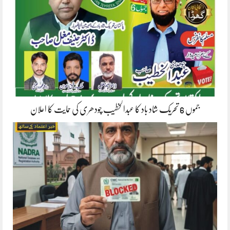
جموں 6 تحریک شاد باد کا عبدالخطیب چودھری کی حمایت کا اعلان