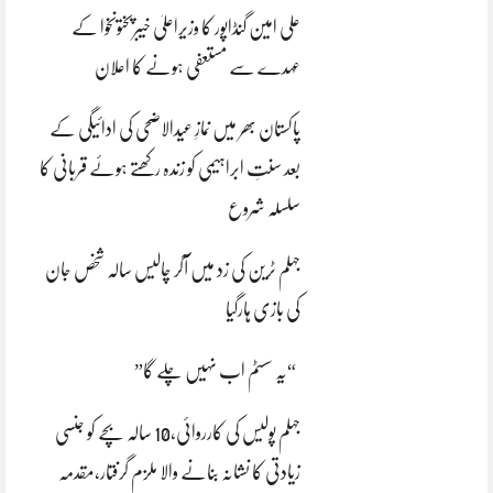
علی امین گنڈاپور کا وزیراعلیٰ خیبرپختونخوا کے
عہدے سے مستعفی ہونے کا اعلان
پاکستان بھر میں نمازِ عیدالاضحی کی ادائیگی کے
بعد سنتِ ابراہیمی کو زندہ رکھتے ہوئے قربانی کا
سلسلہ شروع
جہلم ٹرین کی زد میں آکر چالیس سالہ شخص جان
کی بازی ہارگیا
“یہ سسٹم اب نہیں چلے گا”
جہلم پولیس کی کارروائی،10 سالہ بچے کو جنسی
زیادتی کا نشانہ بنانے والا ملزم گرفتار،مقدمہ