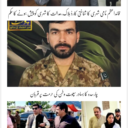
قائداعظم نامی شہری کا شناختی کارڈ بلاک،عدالت کا شہری کو پیش ہونے کا حکم
چارسدہ کا بہادر سپوت وطن کی حرمت پر قربان