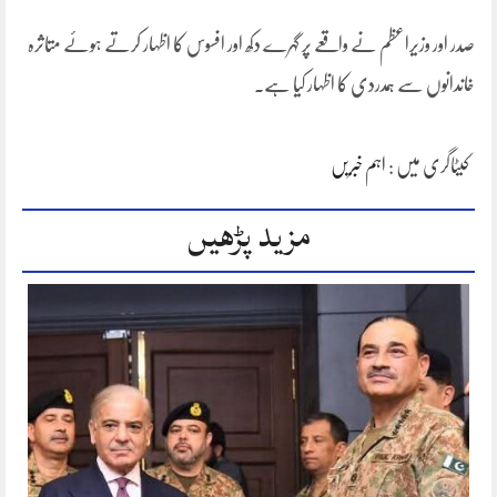
صدر اور وزیراعظم نے واقعے پر گہرے دکھ اور افسوس کا اظہار کرتے ہوئے متاثرہ
خاندانوں سے ہمدردی کا اظہار کیا ہے۔
کیٹاگری میں :
اہم خبریں
مزید پڑھیں