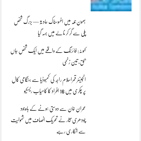
بھون نلہ میں افسوسناک حادثہ — بزرگ شخص
پلی سے گر کر نالے میں بہہ گیا
کہوٹہ: فائرنگ کے واقعے میں ایک شخص جاں
بحق، تین زخمی
انجینئر قمراسلام راجہ کی کمبوڈیا سے ہنگامی کال
پر چکری میں 16 افراد کا کامیاب ریسکیو
عمران خان سے دوستی ہونے کے باوجود
چودھری نثار نے تحریک انصاف میں شمولیت
سے انکاری رہے