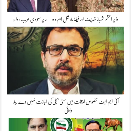
وزیر اعظم شہباز شریف اور فیلڈ مارشل اہم دورے پر سعودی عرب روانہ
آئی ایم ایف مخصوص اوقات میں سستی بجلی کی اجازت نہیں دے رہا،
وفاقی…