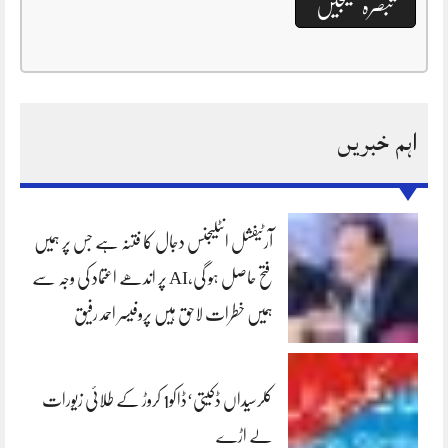
اہم خبریں
آرٹیفشل انٹلیجنس دجال کا فتنہ ہے جس پر ہمیں
فتح حاصل ہو گی،AI پر اندھے اعتماد کی وجہ سے
ہمیں خطرات لاحق ہیں پروفیسر احمد رفیق
کلرسیداں ڈکیتی‘ڈاکو1 کروڑ کے طلائی زیورات
لے اڑے