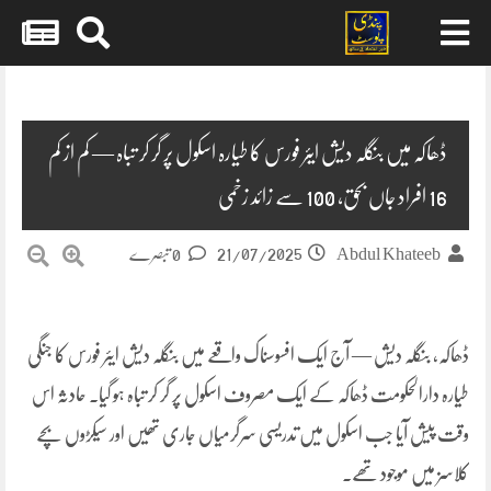
Skip
to
content
ڈھاکہ میں بنگلہ دیش ایئر فورس کا طیارہ اسکول پر گر کر تباہ — کم از کم
16 افراد جاں بحق، 100 سے زائد زخمی
21/07/2025
Abdul Khateeb
0 تبصرے
ڈھاکہ، بنگلہ دیش — آج ایک افسوسناک واقعے میں بنگلہ دیش ایئر فورس کا جنگی
طیارہ دارالحکومت ڈھاکہ کے ایک مصروف اسکول پر گر کر تباہ ہو گیا۔ حادثہ اس
وقت پیش آیا جب اسکول میں تدریسی سرگرمیاں جاری تھیں اور سیکڑوں بچے
کلاسز میں موجود تھے۔