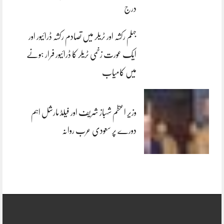
درج
جہلم رکشہ اور ٹریلر میں تصادم رکشہ ڈرائیور اور
ایک عورت زخمی ٹریلر کا ڈرائیور فرار ہونے
میں کامیاب
وزیر اعظم شہباز شریف اور فیلڈ مارشل اہم
دورے پر سعودی عرب روانہ