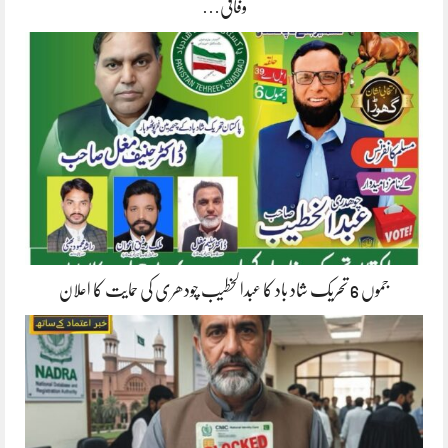
وفاقی…
جموں 6 تحریک شاد باد کا عبدالخطیب چودھری کی حمایت کا اعلان