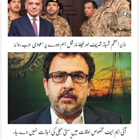
وزیر اعظم شہباز شریف اور فیلڈ مارشل اہم دورے پر سعودی عرب روانہ
آئی ایم ایف مخصوص اوقات میں سستی بجلی کی اجازت نہیں دے رہا،