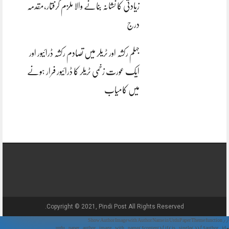
زیادتی کا نشانہ بنانے والا ملزم گرفتار،مقدمہ
درج
جہلم رکشہ اور ٹریلر میں تصادم رکشہ ڈرائیور اور
ایک عورت زخمی ٹریلر کا ڈرائیور فرار ہونے
میں کامیاب
Copyright © 2021, Pindi Post All Rights Reserved.
// Show Author Image with Author Name in UrduPaper Theme function
urdu_paper_author_image_with_name($content) { if (is_single()) { $author_id =