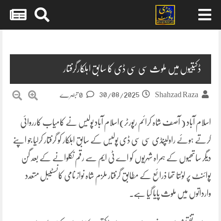
Skip
to
content
ڈکیتیوں میں ملوث سی سی ڈی کا سابق اہلکارگرفتار
30/08/2025
Shahzad Raza
0 تبصرے
اسلام آباد ( آصف شاہ کرائم رپورٹر)اسلام آباد پولیس نے کامیاب کارروائی
کرتے ہوئے راولپنڈی سی سی ڈی پولیس کے سابق اہلکار کو گرفتار کرلیا جو اپنے
دیگر ساتھیوں کے ہمراہ شہریوں کو اے ٹی ایم سے رقم نکلوانے کے بعد گن
پوائنٹ پر لوٹتا تھا ذرائع کے مطابق گرفتار ملزم شاہ نواز نامی کانسٹیبل متعدد
وارداتوں میں ملوث پایا گیا ہے۔