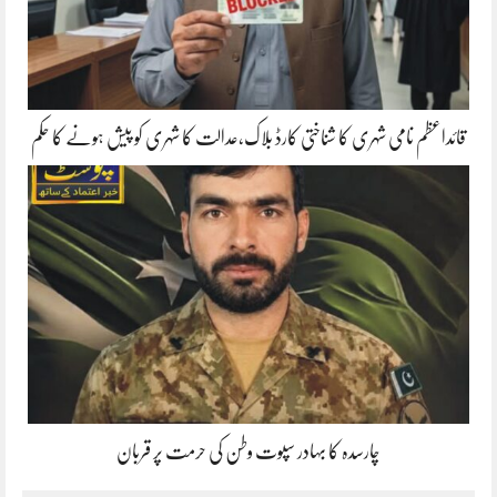
قائداعظم نامی شہری کا شناختی کارڈ بلاک،عدالت کا شہری کو پیش ہونے کا حکم
چارسدہ کا بہادر سپوت وطن کی حرمت پر قربان