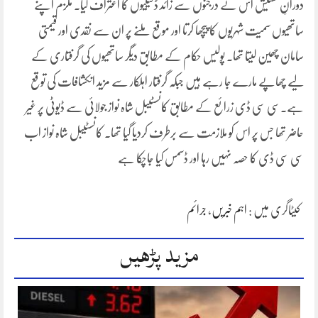
دورانِ تفتیش اس نے درجنوں سے زائد ڈکیتیوں کا اعتراف کیا۔ ملزم اپنے
ساتھیوں سمیت شہریوں کا پیچھا کرتا اور موقع ملنے پر ان سے نقدی اور قیمتی
سامان چھین لیتا تھا۔ پولیس حکام کے مطابق دیگر ساتھیوں کی گرفتاری کے
لیے چھاپے مارے جا رہے ہیں جبکہ گرفتار اہلکار سے مزید انکشافات کی توقع
ہے۔سی سی ڈی زرائع کے مطابق کانسٹیبل شاہ نواز جولائی سے ڈیوٹی پر غیر
حاضر تھا جس پر اس کو ملازمت سے برطرف کردیا گیا تھا۔ کانسٹیبل شاہ نواز اب
سی سی ڈی کا حصہ نہیں رہا اور ڈسمس کیا جاچکا ہے
کیٹاگری میں :
اہم خبریں
،
جرائم
مزید پڑھیں