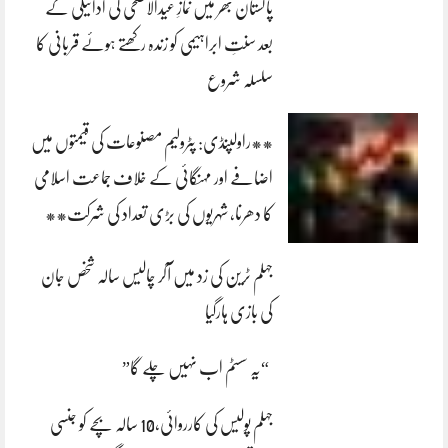
پاکستان بھر میں نمازِ عیدالاضحی کی ادائیگی کے
بعد سنتِ ابراہیمی کو زندہ رکھتے ہوئے قربانی کا
سلسلہ شروع
**راولپنڈی: پٹرولیم مصنوعات کی قیمتوں میں
اضافے اور مہنگائی کے خلاف جماعت اسلامی
کا دھرنا، شہریوں کی بڑی تعداد کی شرکت**
جہلم ٹرین کی زد میں آکر چالیس سالہ شخص جان
کی بازی ہارگیا
“یہ سسٹم اب نہیں چلے گا”
جہلم پولیس کی کارروائی،10 سالہ بچے کو جنسی