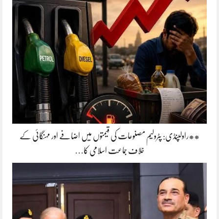
**راولپنڈی: پٹرولیم مصنوعات کی قیمتوں میں اضافے اور مہنگائی کے
خلاف جماعت اسلامی کا…