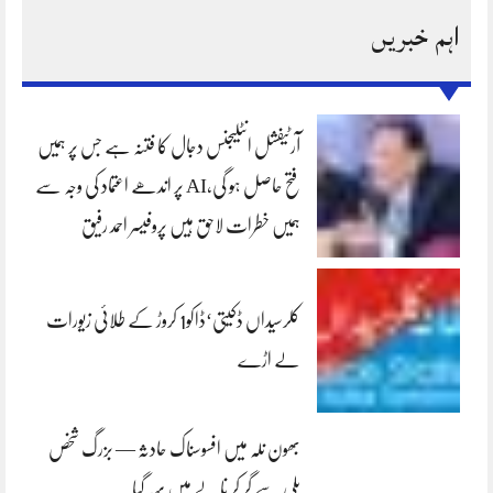
اہم خبریں
آرٹیفشل انٹلیجنس دجال کا فتنہ ہے جس پر ہمیں
فتح حاصل ہو گی،AI پر اندھے اعتماد کی وجہ سے
ہمیں خطرات لاحق ہیں پروفیسر احمد رفیق
کلرسیداں ڈکیتی‘ڈاکو1 کروڑ کے طلائی زیورات
لے اڑے
بھون نلہ میں افسوسناک حادثہ — بزرگ شخص
پلی سے گر کر نالے میں بہہ گیا