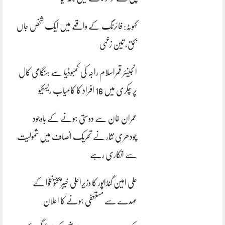
کہوٹہ: فائرنگ کے واقعے میں ایک شخص جاں
بحق، تین زخمی
انجینئر قمراسلام راجہ کی کمبوڈیا سے ہنگامی کال
پر چکری میں 16 افراد کا کامیاب ریسکیو
عمران خان سے دوستی ہونے کے باوجود
چودھری نثار نے تحریک انصاف میں شمولیت
سے انکاری رہے
علی امین گنڈاپور کا وزیراعلیٰ خیبرپختونخوا کے
عہدے سے مستعفی ہونے کا اعلان