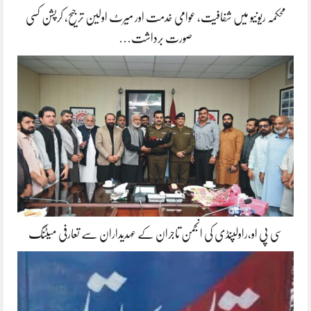
محکمہ ریونیو میں شفافیت، عوامی خدمت اور میرٹ اولین ترجیح، کرپشن کسی
صورت برداشت…
سی پی او،راولپنڈی کی انجمن تاجران کے عہدیداران سے تعارفی میٹنگ