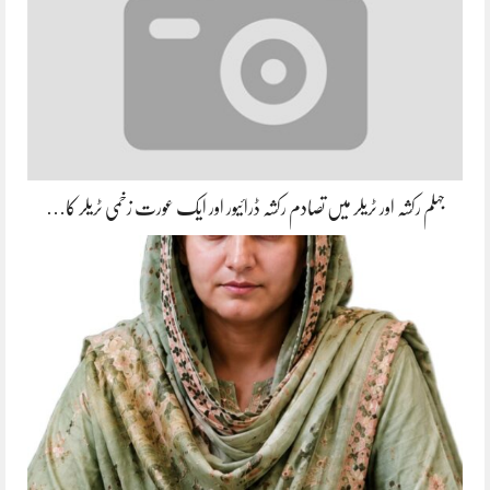
جہلم رکشہ اور ٹریلر میں تصادم رکشہ ڈرائیور اور ایک عورت زخمی ٹریلر کا…