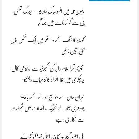
بھون نلہ میں افسوسناک حادثہ — بزرگ شخص
پلی سے گر کر نالے میں بہہ گیا
کہوٹہ: فائرنگ کے واقعے میں ایک شخص جاں
بحق، تین زخمی
انجینئر قمراسلام راجہ کی کمبوڈیا سے ہنگامی کال
پر چکری میں 16 افراد کا کامیاب ریسکیو
عمران خان سے دوستی ہونے کے باوجود
چودھری نثار نے تحریک انصاف میں شمولیت
سے انکاری رہے
علی امین گنڈاپور کا وزیراعلیٰ خیبرپختونخوا کے