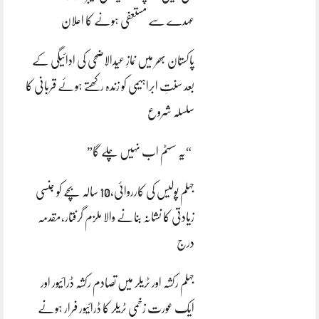
عہدے سے مستعفی ہونے کا اعلان
پاکستان بھر میں نمازِ عیدالاضحی کی ادائیگی کے
بعد سنتِ ابراہیمی کو زندہ رکھتے ہوئے قربانی کا
سلسلہ شروع
“یہ سسٹم اب نہیں چلے گا”
جہلم پولیس کی کارروائی،10 سالہ بچے کو جنسی
زیادتی کا نشانہ بنانے والا ملزم گرفتار،مقدمہ
درج
جہلم رکشہ اور ٹریلر میں تصادم رکشہ ڈرائیور اور
ایک عورت زخمی ٹریلر کا ڈرائیور فرار ہونے