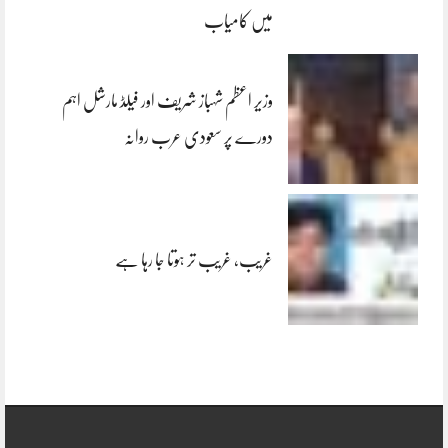
میں کامیاب
وزیر اعظم شہباز شریف اور فیلڈ مارشل اہم
دورے پر سعودی عرب روانہ
غریب، غریب تر ہوتا جا رہا ہے