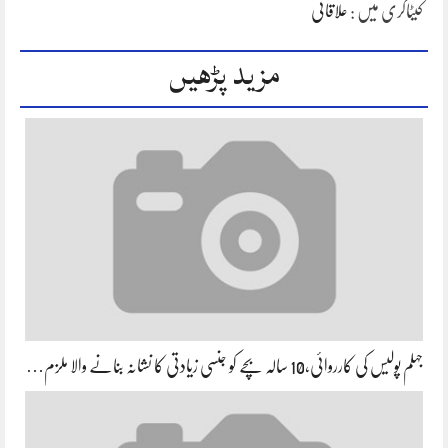
کیٹاگری میں :
علاقائی
مزید پڑھیں
جہلم پولیس کی کارروائی،10 سالہ بچے کو جنسی زیادتی کا نشانہ بنانے والا ملزم…