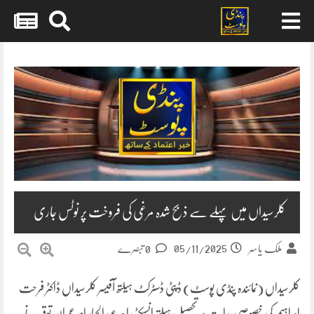
Skip
to
content
کلرسیداں میں پہلے سے ذبح شدہ مرغی کی فروخت پر نوٹس جاری
05/11/2025
ملک یاسر
0 تبصرے
کلرسیداں (نمائندہ پنڈی پوسٹ) ڈپٹی ڈسٹرکٹ ہیلتھ آفیسر کلرسیداں ڈاکٹر فرحت
ابراہیم کی خصوصی ہدایت پر تحصیل ہیلتھ انسپکٹر راجہ عبدالجبار اور عمران توقیر نے