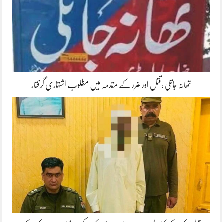
تھانہ جاتلی ،قتل اور ضرر کے مقدمہ میں مطلوب اشتہاری گرفتار