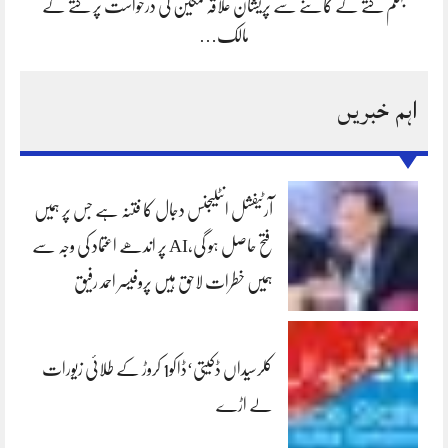
جہلم کتے کے کاٹنے سے پریشان علاقہ مکین کی درخواست پر کتے کے
مالک…
اہم خبریں
آرٹیفشل انٹلیجنس دجال کا فتنہ ہے جس پر ہمیں
فتح حاصل ہو گی،AI پر اندھے اعتماد کی وجہ سے
ہمیں خطرات لاحق ہیں پروفیسر احمد رفیق
کلرسیداں ڈکیتی‘ڈاکو1 کروڑ کے طلائی زیورات
لے اڑے