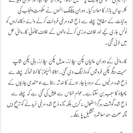
کلرسیداں بازار کا معائنہ کیا۔ دورانِ چیکنگ انہوں نے حکومتِ پنجاب کی
ہدایات کے مطابق پہلے سے ذبح شدہ مرغی فروخت کرنے والے دکانداروں کو
نوٹس جاری کیے اور خلاف ورزی کرنے والوں کے خلاف قانونی کارروائی عمل
میں لائی گئی۔
کارروائی کے دوران عالیان چکن سپلائرز، عدیل چکن سپلائرز، بالی چکن شاپ
سمیت دیگر چکن فروشوں کو وارننگ دی گئی۔ہیلتھ انسپکٹرز کا کہنا تھا کہ پہلے سے
ذبح شدہ مرغیوں کے مردہ یا بیمار ہونے کا خدشہ رہتا ہے جو متعدی بیماریوں کے
پھیلاؤ کا سبب بن سکتا ہے۔عوام الناس سے اپیل کی گئی ہے کہ پہلے سے
ذبح شدہ گوشت ہرگز استعمال نہ کریں بلکہ تازہ ذبح شدہ مرغی خریدنے کو ترجیح دیں
تاکہ صحت مند معاشرہ تشکیل پا سکے۔