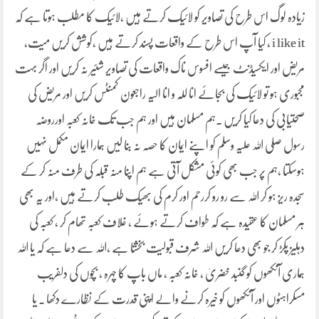
زیادہ لوگ اس طرح کی تصاویر کو لائیک کرتے ہیں ،لائیک کا مطلب ہوتا ہے کہ
i like it ، کیا آپ اس طرح کے واقعات پسند کرتے ہیں ،کوشش کریں میت،
مریض اور ایکسیڈنٹ جیسے افسوس ناک واقعات کی تصاویر شئیر نہ کریں اور اگر بہت
مجبوری ہو تو لائیک کی بجائے انا للہ و انا الیہ راجعون کمنٹس کریں اور مریض کی
صحتیابی کی دعا کیا کریں ۔ہم مسلمان ہیں اور ہم جب تک خانہ کعبہ اورروضہ
رسول صلی اللہ علیہ وسلم کو اپنے ایمان کا حصہ نہ بنا لیں ہمارا ایمان مکمل نہیں
ہوسکتا ،ہم پر جب بھی کوئی مشکل آتی ہے ہم اپنا منہ قبلہ کی طرف منہ کر کے
سجدہ ریز ہو کر اللہ سے رو رو کررحم اور کرم کی بھیک طلب کرتے ہیں ،اور یہ بھی
ہر مسلمان کا عقیدہ ہے کہ طواف کرتے ہوئے ، غلاف کعبہ تھام کر ، کعبہ کی
دہلیز پکڑ کر جو بھی دعا کریں اللہ شرف قبولیت بخشتا ہے ،اللہ سے دعا ہے کہ یا اللہ
ہماری آنکھوں کو گنبد خضریٰ ، خانہ کعبہ ، ماں باپ کا چہرہ ، بچوں کی دلفریب
مسکراہٹوں اور آنکھوں کو خیرہ کرنے والے اپنی قدرت کے نظارے دکھا ۔ یا