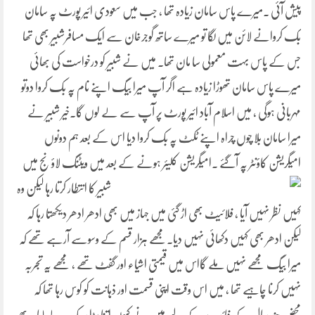
پیش آئی ۔میرے پاس سامان زیادہ تھا ، جب میں سعودی ائیر پورٹ پہ سامان
بک کروانے لائن میں لگا تو میرے ساتھ گوجرخان سے ایک مسافرشبیر بھی تھا
جس کے پاس بہت معمولی سا مان تھا۔ میں نے شبیر کو درخواست کی بھائی
میرے پاس سامان تھوڑا زیادہ ہے اگر آپ میرا بیگ اپنے نام پہ بک کروا دوتو
مہربانی ہوگی ، میں اسلام آباد ائیر پورٹ پر آپ سے لے لوں گا۔خیر شبیر نے
میرا سامان بلا چوں چراہ اپنے ٹکٹ پہ بک کروا دیا اس کے بعد ہم دونوں
امیگریشن کاؤنٹر پہ آگئے ۔امیگریشن کلیئر ہونے کے بعد میں ویٹنگ لاؤ نج میں
شبیر کا
انتطار کرتا رہا لیکن وہ
کہیں نظر نہیں آیا ، فلائیٹ بھی اڑ گئی میں جہاز میں بھی ادھر ادھر دیکھتا رہا کہ
لیکن ادھر بھی کہیں دکھائی نہیں دیا۔مجھے ہزار قسم کے وسوسے آرہے تھے کہ
میرا بیگ مجھے نہیں ملے گااس میں قیمتی اشیاء اور گفٹ تھے ، مجھے یہ تجربہ
نہیں کرنا چاہیے تھا ، میں اس وقت اپنی قسمت اور ذہانت کو کوس رہا تھا کہ