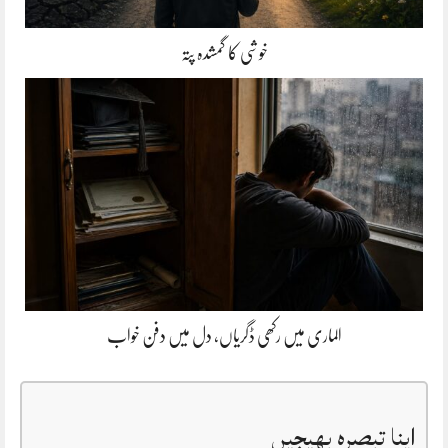
خوشی کا گمشدہ پتہ
الماری میں رکھی ڈگریاں، دل میں دفن خواب
اپنا تبصرہ بھیجیں