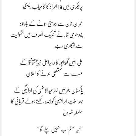
پر چکری میں 16 افراد کا کامیاب ریسکیو
عمران خان سے دوستی ہونے کے باوجود
چودھری نثار نے تحریک انصاف میں شمولیت
سے انکاری رہے
علی امین گنڈاپور کا وزیراعلیٰ خیبرپختونخوا کے
عہدے سے مستعفی ہونے کا اعلان
پاکستان بھر میں نمازِ عیدالاضحی کی ادائیگی کے
بعد سنتِ ابراہیمی کو زندہ رکھتے ہوئے قربانی کا
سلسلہ شروع
“یہ سسٹم اب نہیں چلے گا”