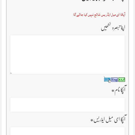
آپکا ای میل ایڈریس شائع نہیں کیا جائے گا
اپنا تبصرہ لکھیں
آپکا نام
*
آپکا ای میل ایڈریس
*