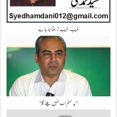
غریب، غریب تر ہوتا جا رہا ہے
“یہ سسٹم اب نہیں چلے گا”