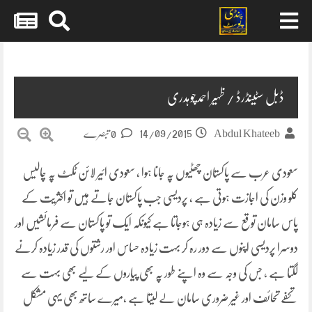
Skip
to
content
ڈبل سٹینڈرڈ / ظہیر احمدچوہدری
14/09/2015
Abdul Khateeb
0 تبصرے
سعودی عرب سے پاکستان چھٹیوں پہ جانا ہوا ، سعودی ائیر لائن ٹکٹ پہ چالیس
کلو وزن کی اجازت ہوتی ہے ، پردیسی جب پاکستان جاتے ہیں تو اکثریت کے
پاس سامان توقع سے زیادہ ہی ہوجاتا ہے کیونکہ ایک تو پاکستان سے فرمائشیں اور
دوسرا پردیسی اپنوں سے دور رہ کر بہت زیادہ حساس اور
رشتوں کی قدر زیادہ کرنے
لگتا ہے ، جس کی وجہ سے وہ اپنے طور پہ بھی پیاروں کے لیے بھی بہت سے
تحفے تحائف اور غیر ضروری سامان لے لیتا ہے ،میرے ساتھ بھی یہی مشکل