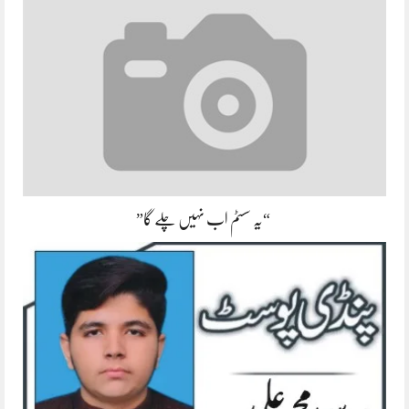
“یہ سسٹم اب نہیں چلے گا”