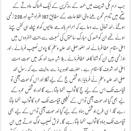
جب حرم مکی شریف میں جمعہ کے روزکرین کے ایک المناک حادثے کے
نتیجے میں تادم تحریر ملنے والی اطلاعات کے مطابق 107 افراد شہید اور 230 زخمی
ہوگئے ، اللہ تعالیٰ سے دعا ہے کہ احرام باندھے حاجیوں کو جو پہلے ہی کفن پہنے
ہوئے تھے ان کو جمعہ کی مبارک ساعتوں کی نسبت سے جنت الفردوس میں
اعلیٰ مقام عطا فرمائے اور حضورصلی اللہ علیہ وسلم کا پڑوس نصیب فرمائے ، اور
جو زخمی ہیں ان کو شفا کاملہ عطافرمائے ۔بلا شبہ مدینہ اور مکہ میں موت بہت
اعلیٰ اور شرف کا مقام ہے ، حضرت ابوہریرہؓ سے روایت ہے کہ رسول اللہ
صلی اللہ علیہ وسلم نے فرمایا ! جو شخص حج کے لیے نکلا اور اس کو موت آگئی تو
قیامت تک اس کے لیے حج کا ثواب لکھا جاتا رہے گا اور جو شخص عمرہ کے
لیے بھی گیا اور موت آگئی تو اس کے لییبھی قیامت تک عمرہ کا ثواب لکھا جاتا
رہے گا، اسی طرح جو شخص جہاد کے لیے گیا اور موت آگئی تو اس کے لیے بھی
قیامت تک جہاد کا ثواب لکھا جاتا رہے گا۔خوش نصیب لوگ ہوتے ہیں جن