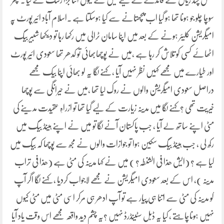
محض چند ریال کے فائدے کے لیے میں نے کیوں اتنا بڑا رسک لے لیا ۔ پھر
سوچا چلو جو ہونا تھا ہو گیا اب پچھتانے سے کیا ہوسکتا ہے ۔اسلام آباد ائیر پورٹ پہ
امیگریشن کلیئر ہونے کے بعد میں اپنا سامان ٹرالی میں رکھا رہا تو دیکھا شبیر بیگ
اٹھائے کسی کو تلاش کر رہا ہے ،میں نے پوچھابھائی تو کدھر تھا سعودی ائیر پورٹ
اور طیارے میں مجھے کہیں نظر نہیں آیا ، کہنے لگا یہ لو بھائی اپنا بیک مجھے
دراصل سعودی امیگریشن والوں نے روک لیا تھا ،میں نے حیرانگی سے پوچھا
خیریت تھی ؟کہنے لگا میں مدینہ زیارت کے لیے گیا تھا تو ازراہِ عقیدت مدینے کی
مٹی اپنے ساتھ لے آیا ، جب پاکستان آنے لگا تو میں نے اپنے ہینڈ بیگ میں
رکھ لی ، جب ہینڈ بیگ سکین ہوا تو جوازات والوں نے مجھ سے پوچھا کہ بیگ میں
کیا ہے ؟ (ایش ھذا فی الشنطہ؟ ) میں نے کہا مدینہ کی مٹی ہے (ھذا فی تراب
مدینہ )، اس کے بعد سعودی امیگریشن نے مجھے لاجواب کردیا ، کہنے لگا اگر آپ
کو مدینہ کی مٹی سے اتنا ہی پیار ہے تو آپ ادھر ہی مرکر اسی مٹی میں مٹی کیوں
نہیں ہوناچاہتے ، کیا یہ ڈبل سٹینڈرڈ نہیں ؟یہ چشم دید واقعہ مجھے اس وقت یاد آیا