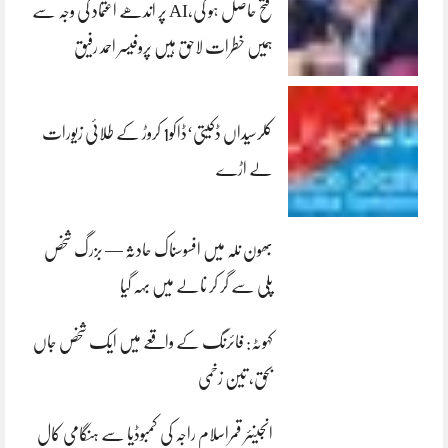
فتح حاصل ہو گی،AI پر اندھے اعتماد کی وجہ سے
ہمیں خطرات لاحق ہیں پروفیسر احمد رفیق
کلرسیداں ڈکیتی‘ڈاکو1 کروڑ کے طلائی زیورات
لے اڑے
بھون نلہ میں افسوسناک حادثہ — بزرگ شخص
پلی سے گر کر نالے میں بہہ گیا
کہوٹہ: فائرنگ کے واقعے میں ایک شخص جاں
بحق، تین زخمی
انجینئر قمراسلام راجہ کی کمبوڈیا سے ہنگامی کال