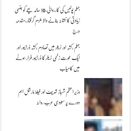
جہلم پولیس کی کارروائی،10 سالہ بچے کو جنسی
زیادتی کا نشانہ بنانے والا ملزم گرفتار،مقدمہ
درج
جہلم رکشہ اور ٹریلر میں تصادم رکشہ ڈرائیور اور
ایک عورت زخمی ٹریلر کا ڈرائیور فرار ہونے
میں کامیاب
وزیر اعظم شہباز شریف اور فیلڈ مارشل اہم
دورے پر سعودی عرب روانہ