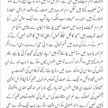
کوموت حرم شریف میں آتی ہے ، ہم لکی ڈرا میں کروڑ روپے جیتنے والے کو تو
خوش نصیب کہتے ہیں لیکن حرم اور مدینہ میں موت کے وقت ہم ڈبل سٹینڈرڈ
ہوجاتے ہیں ، میرے سمیت سب لوگ اپنے آپ سے ایک سوال کریں ، کیا
ہم حرم شریف یا مدینہ میں موت نہیں چاہتے ؟ ایمان سے بتائیں ؟ کیا ہم
نعت شریف میں مسجد کا فل سپیکر کھول کر اپنی خواہش کا اظہار نہیں کرتے کہ
” ہم نے مرنے کی مدینہ میں قسم کھائی ہے ؟ نی مٹی اے مدینہ دی اے ؟ اگر
ہم کعبہ یا مدینہ میں مرنا نہیں چاہتے تو ہمیں اپنے ایمان کی تجدید کرنی چاہیے ،پھر
ہم جو کہتے ہیں وہ اگر اللہ کردے تو ہمیں افسوس کیوں ہوتا ہے ؟ جب اللہ نے ان
لوگوں کی دعا سن لی جو مکہ ، مدینہ میں مرنا چاہتے تھے تو پھران کی شہادت پہ
افسوس کیسا؟کل ہر ایک نے موت کی تصاویر اورخبریں شئیر کرنا اپنا فرض اولین
سمجھاجو کہ نہایت ہی قابل افسوس تھا، یاد رکھیے خانہ کعبہ اور گنبد خضریٰ دیکھنا تو
آنکھوں کی ٹھنڈک ہے ہم ان مقامات کی اس طرح کی خوفزدہ تصاویر شئیر کرکے
توہین نہیں کررہے ؟ اور انتہائی دکھ اس وقت ہوتا ہے جب ایک لاکھ سے بھی