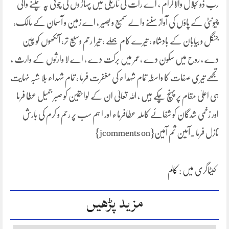
رب ذولجلال والاکرام ، اے رات کی تاریکی میں پہاڑ وں کی چوٹی پہ چلنے والی
چیونٹی کے پاؤں کی آواز سننے والے سمیع و بصیر ، اے زمین و آسمان کے مالک،
جنگل و بیابان کے بادشاہ ، تیرے کام بھلے ، تیرا رحم وسیع تر، آنکھوں کو چین
دے ، روح میں سکون دے ،عمر میں برکت دے ، اے لا وارثوں کے وارث ،
تجھے تیری صفات کا واسطہ تمام شہداء کی مغفرت فرما ، تمام شہداء بلا شبہ نہایت
ہی اعلیٰ مقام پر پہنچ چکے ہیں ، اللہ تعالیٰ ان کے لواحقین کو صبر جمیل عطا فرما
اور زخمی شدگان کو شفائے کاملہ عطافرماء اور ا ہم سب پر رحم و کرم کی بارش
نازل فرما ۔آمین ثم آمین{jcomments on}
کیٹاگری میں :
کالم
مزید پڑھیں