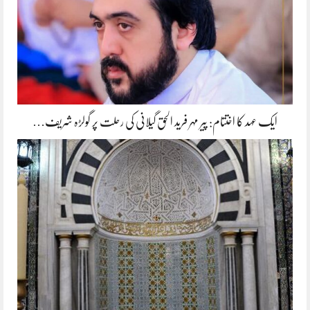
ایک عہد کا اختتام: پیر مہر فرید الحق گیلانی کی رحلت پر گولڑہ شریف…