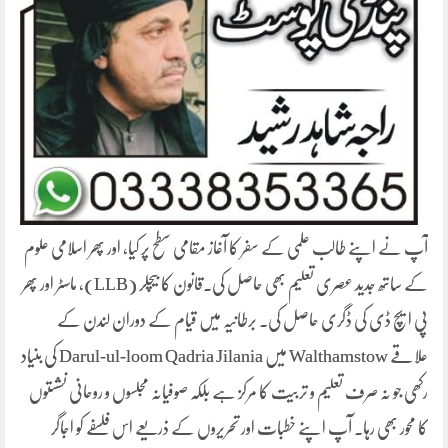
آپ نے اپنے طالب علمی کے سفر کا آغاز مقامی سطح پر کیا، اور پھر اسلامی علوم
کے ساتھ جدید عصری تعلیم بھی حاصل کی۔قانون کا بیچلر (LLB)، ماسٹر اور پھر
پی ایچ ڈی کی ڈگری حاصل کی۔ برطانیہ میں قیام کے دوران لندن کے
علاقے Walthamstow میں Darul‑ul‑loom Qadria Jilania کی بنیاد
رکھی جو نہ صرف تعلیم و تربیت کا مرکز ہے بلکہ صوفیانہ مجلسوں و روحانی نشستوں
کا محور بھی رہا۔ آپ اپنے خطبات اور تحریروں کے ذریعے اس فلسفے کو اجاگر