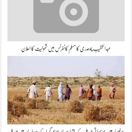
عبدالخطیب چوھدری کا مسلم کانفرنس میں شمولیت کا اعلان
پوٹھوہار میں موسمیاتی تبدیلی کے اثرات اور موسم گرما کے دورانیے میں تبدیلی