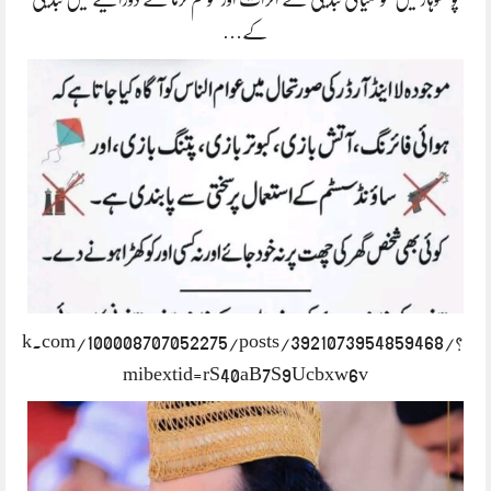
کے…
book.com/100008707052275/posts/3921073954859468/?
mibextid=rS40aB7S9Ucbxw6v