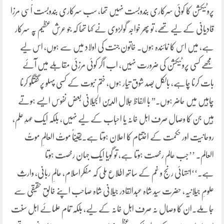
پروٹیکشن کا کوئی سرکاری بندوبست نہیں تھا، سب سرکاری بندوبست اُسی مرزا
قادیانی کے لیے تھے، تو پھر خواجہ گولڑوی نے کہا تھا کہ جو عرشِ عظیم پہ سرکار
ہے، میں اس کا نمائندہ ہوں۔ خاتون جنت کی اولاد میں سے ہوں، اس لیے
مجھے کسی پروٹیکشن کی ضرورت نہیں، اب اگر کوئی مرزئی مقابلے میں آئے
بات کرنا چاہے، بالکل بصد شوق تیار ہوں، ختم نبوت کے کسی پہلو پر گفتگو کرنا
چاہیں میں حاضر ہوں۔” با الفاظ جلال الدین الجیلانی بعض نفوس ایسے ہوتے
ہیں جن کا وصال صرف اہل خانہ یا احباب کے لیے نہیں، بلکہ ایک عہدِ علم،
روحانیت اور حکمت کے اختتام کا اعلان ہوتا ہے۔یقیناً موتُ العالمِ موتُ
العالم۔ ’’جب عالم رخصت ہوتا ہے، تو گویا ایک جہان رخصت ہوتا
ہے۔‘‘انتہائی رنج و غم کے ساتھ اطلاع ملی کہ مفکرِاسلام، عالمِ ربانی، وارثِ
علومِ جیلانیہ، حضرت سید شاہ عبدالقادر جیلانی شاہ صاحب اپنے خالقِ حقیقی سے
جا ملے۔ان کا وصال نہ صرف اہل خانہ کے لیے، بلکہ تمام علمائے اہل سنت