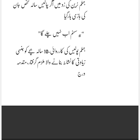
جہلم ٹرین کی زد میں آکر چالیس سالہ شخص جان
کی بازی ہارگیا
“یہ سسٹم اب نہیں چلے گا”
جہلم پولیس کی کارروائی،10 سالہ بچے کو جنسی
زیادتی کا نشانہ بنانے والا ملزم گرفتار،مقدمہ
درج