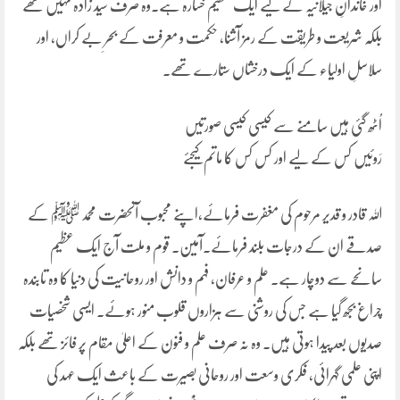
اور خاندانِ جیلانیہ کے لیے ایک عظیم خسارہ ہے۔وہ صرف سید زادہ نہیں تھے
بلکہ شریعت و طریقت کے رمز آشنا، حکمت و معرفت کے بحرِ بے کراں، اور
سلاسلِ اولیاء کے ایک درخشاں ستارے تھے۔
اُٹھ گئی ہیں سامنے سے کیسی کیسی صورتیں
رَوئیں کس کے لیے اور کس کس کا ماتم کیجئے
اللہ قادر و قدیر مرحوم کی مغفرت فرمائے،اپنے محبوب آنحضرت محمد ﷺ کے
صدقے ان کے درجات بلند فرمائے۔آمین۔ قوم و ملت آج ایک عظیم
سانحے سے دوچار ہے۔ علم و عرفان، فہم و دانش اور روحانیت کی دنیا کا وہ تابندہ
چراغ بجھ گیا ہے جس کی روشنی سے ہزاروں قلوب منور ہوئے۔ ایسی شخصیات
صدیوں بعد پیدا ہوتی ہیں۔ وہ نہ صرف علم و فنون کے اعلیٰ مقام پر فائز تھے بلکہ
اپنی علمی گہرائی، فکری وسعت اور روحانی بصیرت کے باعث ایک عہد کی