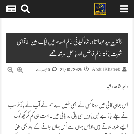
Skip
to
content
ڈاکٹر پیر سید عبدالقادر شاہ گیلانی عالمِ اسلام میں ایک بین الاقوامی
شہرت یافتہ عالم فاضل اور با عمل مرشد تھے
21/10/2025
Abdul Khateeb
0 تبصرے
راجہ شاھد رشید
اس جہانِ فانی میں رہنا کسی نے بھی نہیں ہے ہم نے آپ نے بالآخر سب
نے چلے جانا ہے بس یادیں ہی باقی رہ جانی ہیں۔ بہت ہی کم مگر کچھ لوگ
ایسے ضرور ہوتے ہیں جو اِس جہاں سے اُس جہاں جانے کے بعد بھی اپنی