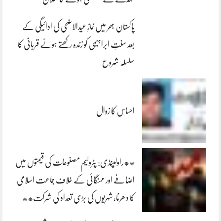
پاکستان بھر میں نمازِ عیدالاضحی کی ادائیگی کے
بعد سنتِ ابراہیمی کو زندہ رکھتے ہوئے قربانی کا
سلسلہ شروع
احساس کا زوال
**راولپنڈی: پٹرولیم مصنوعات کی قیمتوں میں
اضافے اور مہنگائی کے خلاف جماعت اسلامی
کا دھرنا، شہریوں کی بڑی تعداد کی شرکت**