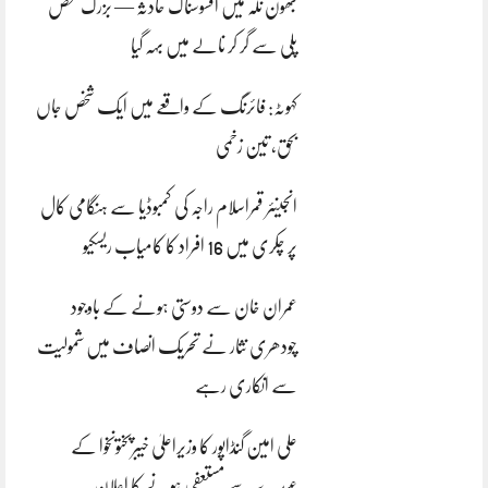
بھون نلہ میں افسوسناک حادثہ — بزرگ شخص
پلی سے گر کر نالے میں بہہ گیا
کہوٹہ: فائرنگ کے واقعے میں ایک شخص جاں
بحق، تین زخمی
انجینئر قمراسلام راجہ کی کمبوڈیا سے ہنگامی کال
پر چکری میں 16 افراد کا کامیاب ریسکیو
عمران خان سے دوستی ہونے کے باوجود
چودھری نثار نے تحریک انصاف میں شمولیت
سے انکاری رہے
علی امین گنڈاپور کا وزیراعلیٰ خیبرپختونخوا کے
عہدے سے مستعفی ہونے کا اعلان