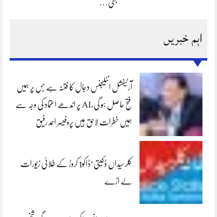
بھی…
اہم خبریں
آرٹیفشل انٹلیجنس دجال کا فتنہ ہے جس پر ہمیں
فتح حاصل ہو گی،AI پر اندھے اعتماد کی وجہ سے
ہمیں خطرات لاحق ہیں پروفیسر احمد رفیق
کلرسیداں ڈکیتی‘ڈاکو1 کروڑ کے طلائی زیورات
لے اڑے