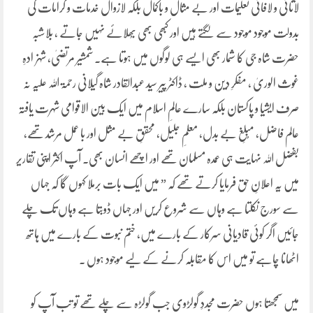
لاثانی و لافانی تعلیمات اور بے مثال و باکمال بلکہ لازوال خدمات و کرامات کی
بدولت موجود موجود سے لگتے ہیں اور کبھی بھی بُھلائے نہیں جاتے ، بلاشبہ
حضرت شاہ جی کا شمار بھی ایسے ہی لوگوں میں ہوتا ہے۔ شمشیر مرتضیٰ، شہزادہِ
غوث الوریٰ ، مفکرِ دین و ملت ، ڈاکٹر پیر سید عبدالقادر شاہ گیلانی رحمۃ اللہ علیہ نہ
صرف ایشیا و پاکستان بلکہ سارے عالمِ اسلام میں ایک بین الاقوامی شہرت یافتہ
عالم فاضل، مُبلغِ بے بدل، معلمِ جلیل، محققِ بے مثل اور با عمل مرشد تھے،
بفضل اللہ نہایت ہی عمدہ مسلمان تھے اور اچھے انسان بھی۔ آپ اکثر اپنی تقاریر
میں یہ اعلانِ حق فرمایا کرتے تھے کہ ” میں ایک بات برملا کہوں گا کہ جہاں
سے سورج نکلتا ہے وہاں سے شروع کریں اور جہاں ڈوبتا ہے وہاں تک چلے
جائیں اگر کوئی قادیانی سرکار کے بارے میں، ختم نبوت کے بارے میں ہاتھ
اٹھانا چاہے تو میں اس کا مقابلہ کرنے کے لیے موجود ہوں ۔
میں سمجھتا ہوں حضرت مجددِ گولڑوی جب گولڑہ سے چلے تھے تو تب آپ کو