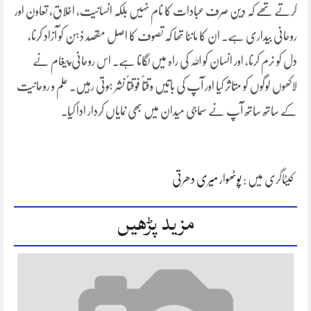
کرتے تھے کہ دین صرف عبادات کا نام نہیں بلکہ انسانیت، اخلاق، تعاون اور
روحانی بیداری ہے۔ ان کا ماننا تھا کہ تصوف کا اصل مقصد ذہن کو آزاد کرنا،
دل کو نرم کرنا، اور انسان کو اللہ کی راہ میں لگانا ہے۔ اس روحانی پیغام نے
لاکھوں لوگوں کو متاثر کیا اور آپ کی باتیں وقتاً فوقتاً نشر ہوتی رہیں۔ علم و روحانیت
کے ساتھ ساتھ آپ نے سماجی میدان میں بھی نمایاں کردار ادا کیا۔
کیٹاگری میں :
پوٹھوار میری دھرتی
مزید پڑھیں