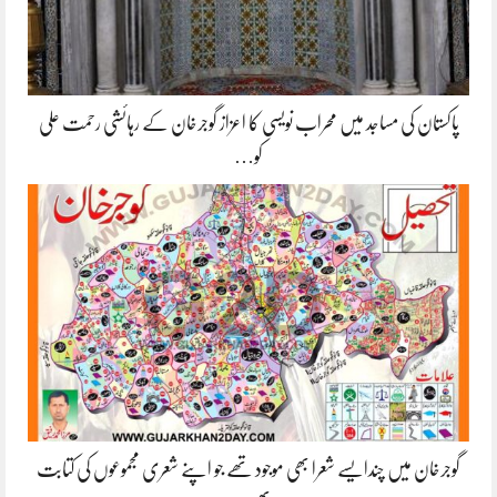
پاکستان کی مساجد میں محراب نویسی کا اعزاز گوجرخان کے رہائشی رحمت علی
کو…
گوجرخان میں چندایسے شعرا بھی موجود تھے جو اپنے شعری مجموعوں کی کتابت