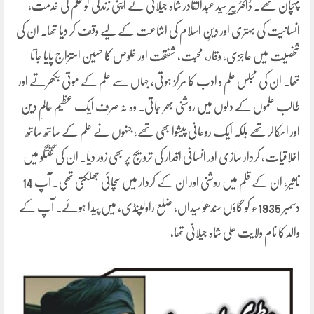
پہچان تھے۔ ڈاکٹر پیر سید عبدالقادر شاہ جیلانیؒ نے اپنی زندگی کو علم کی خدمت،
انسانیت کی بہتری اور دینِ اسلام کی اشاعت کے لیے وقف کر دیا تھا۔ ان کی
شخصیت میں عاجزی، وقار، محبت، شفقت اور خلوص کا حسین امتزاج پایا جاتا
تھا۔ ان کی مجلس علم و ادب کا مرکز ہوتی، جہاں سے علم کے موتی بکھرتے اور
طالب علموں کے دلوں میں روشنی بھر جاتی۔ وہ نہ صرف ایک عظیم عالمِ دین
اور اسکالر تھے بلکہ ایک روحانی پیشوا بھی تھے، جنہوں نے علم کے ساتھ ساتھ
اخلاقیات، کردار سازی اور انسانی اقدار کی ترویج پر بھی زور دیا۔ ان کی گفتگو میں
تاثیر، ان کے قلم میں روشنی اور ان کے کردار میں سچائی جھلکتی تھی۔ آپ 14
دسمبر 1935ء کو گاؤں سندھو سیداں، ضلع راولپنڈی، میں پیدا ہوئے۔ آپ کے
والد کا نام ولایت علی شاہ جیلانی تھا،