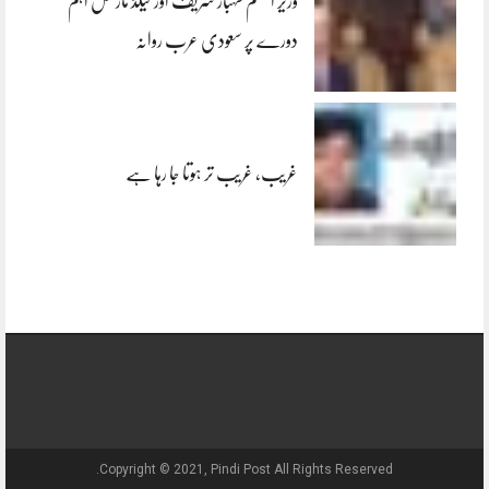
وزیر اعظم شہباز شریف اور فیلڈ مارشل اہم
دورے پر سعودی عرب روانہ
غریب، غریب تر ہوتا جا رہا ہے
Copyright © 2021, Pindi Post All Rights Reserved.