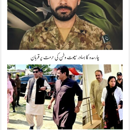
چارسدہ کا بہادر سپوت وطن کی حرمت پر قربان