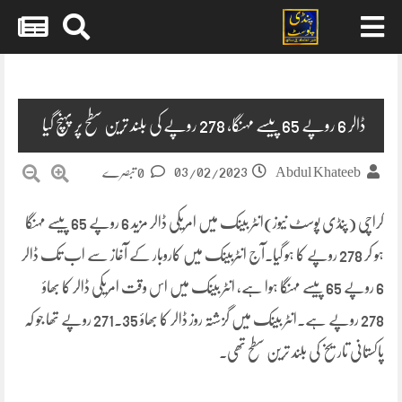
Skip
to
content
ڈالر 6 روپے 65 پیسے مہنگا، 278 روپے کی بلند ترین سطح پر پہنچ گیا
03/02/2023
Abdul Khateeb
0 تبصرے
کراچی (پنڈی پوسٹ نیوز)انٹر بینک میں امریکی ڈالر مزید 6 روپے 65 پیسے مہنگا
ہو کر 278 روپے کا ہو گیا۔آج انٹربینک میں کاروبار کے آغاز سے اب تک ڈالر
6 روپے 65 پیسے مہنگا ہوا ہے، انٹر بینک میں اس وقت امریکی ڈالر کا بھاؤ
278 روپے ہے۔انٹر بینک میں گزشتہ روز ڈالر کا بھاؤ 271.35 روپے تھا جو کہ
پاکستانی تاریخ کی بلند ترین سطح تھی۔