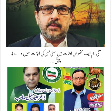
آئی ایم ایف مخصوص اوقات میں سستی بجلی کی اجازت نہیں دے رہا،
وفاقی…