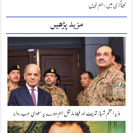
کیٹاگری میں :
اہم خبریں
مزید پڑھیں
وزیر اعظم شہباز شریف اور فیلڈ مارشل اہم دورے پر سعودی عرب روانہ