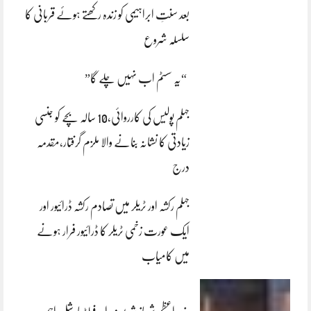
بعد سنتِ ابراہیمی کو زندہ رکھتے ہوئے قربانی کا
سلسلہ شروع
“یہ سسٹم اب نہیں چلے گا”
جہلم پولیس کی کارروائی،10 سالہ بچے کو جنسی
زیادتی کا نشانہ بنانے والا ملزم گرفتار،مقدمہ
درج
جہلم رکشہ اور ٹریلر میں تصادم رکشہ ڈرائیور اور
ایک عورت زخمی ٹریلر کا ڈرائیور فرار ہونے
میں کامیاب