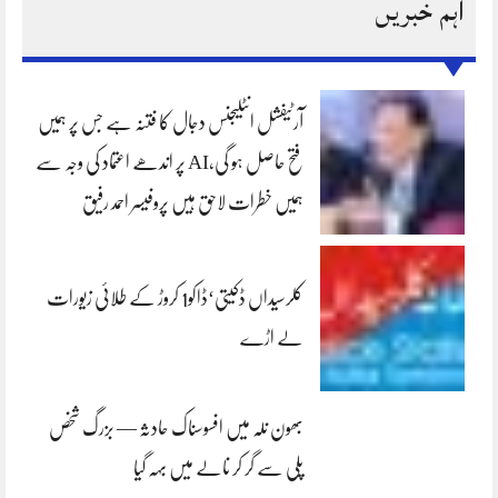
اہم خبریں
آرٹیفشل انٹلیجنس دجال کا فتنہ ہے جس پر ہمیں
فتح حاصل ہو گی،AI پر اندھے اعتماد کی وجہ سے
ہمیں خطرات لاحق ہیں پروفیسر احمد رفیق
کلرسیداں ڈکیتی‘ڈاکو1 کروڑ کے طلائی زیورات
لے اڑے
بھون نلہ میں افسوسناک حادثہ — بزرگ شخص
پلی سے گر کر نالے میں بہہ گیا