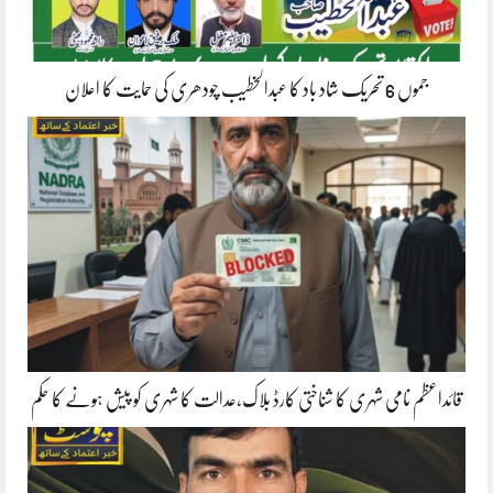
جموں 6 تحریک شاد باد کا عبدالخطیب چودھری کی حمایت کا اعلان
قائداعظم نامی شہری کا شناختی کارڈ بلاک،عدالت کا شہری کو پیش ہونے کا حکم