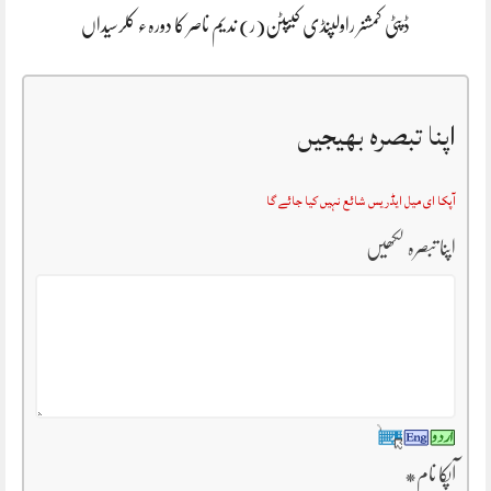
ڈپٹی کمشنر راولپنڈی کیپٹن(ر) ندیم ناصر کا دورہء کلرسیداں
اپنا تبصرہ بھیجیں
آپکا ای میل ایڈریس شائع نہیں کیا جائے گا
اپنا تبصرہ لکھیں
آپکا نام
*