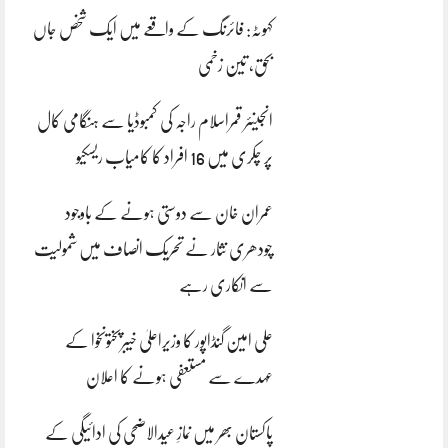
کہوٹہ: فائرنگ کے واقعے میں ایک شخص جاں
بحق، تین زخمی
انجینئر قمراسلام راجہ کی کمبوڈیا سے ہنگامی کال
پر چکری میں 16 افراد کا کامیاب ریسکیو
عمران خان سے دوستی ہونے کے باوجود
چودھری نثار نے تحریک انصاف میں شمولیت
سے انکاری رہے
علی امین گنڈاپور کا وزیراعلیٰ خیبرپختونخوا کے
عہدے سے مستعفی ہونے کا اعلان
پاکستان بھر میں نمازِ عیدالاضحی کی ادائیگی کے