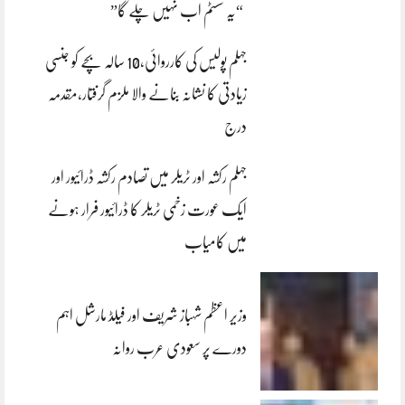
“یہ سسٹم اب نہیں چلے گا”
جہلم پولیس کی کارروائی،10 سالہ بچے کو جنسی
زیادتی کا نشانہ بنانے والا ملزم گرفتار،مقدمہ
درج
جہلم رکشہ اور ٹریلر میں تصادم رکشہ ڈرائیور اور
ایک عورت زخمی ٹریلر کا ڈرائیور فرار ہونے
میں کامیاب
وزیر اعظم شہباز شریف اور فیلڈ مارشل اہم
دورے پر سعودی عرب روانہ