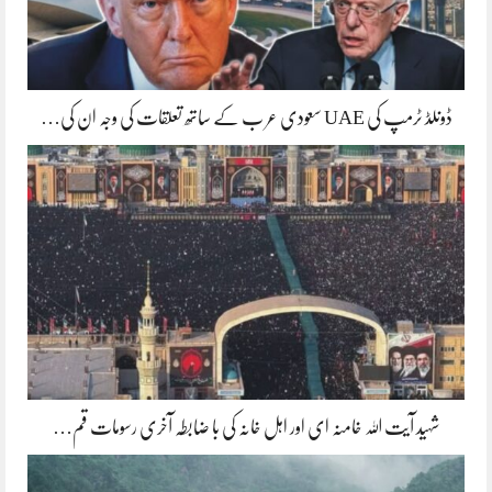
ڈونلڈ ٹرمپ کی UAE سعودی عر ب کے ساتھ تعلقات کی وجہ ان کی…
شہید آیت اللہ خامنہ ای اور اہل خانہ کی با ضابطہ آخری رسومات قم…