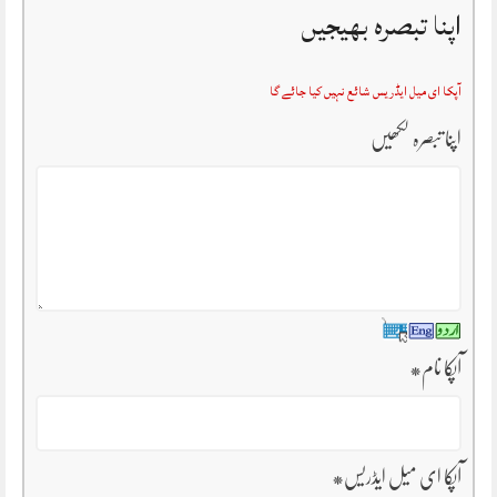
اپنا تبصرہ بھیجیں
آپکا ای میل ایڈریس شائع نہیں کیا جائے گا
اپنا تبصرہ لکھیں
آپکا نام
*
آپکا ای میل ایڈریس
*