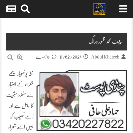
Skip
to
content
چیف محمد ظہور وراگ
11/02/2024
Abdul Khateeb
0 تبصرے
خطہ پوٹھوہار اچھے
شعراء کے اعتبار
سے منفرد حیثیت
کا حامل ہے اور
زہے نصیب کہ
ہمیں ایسے شعراء