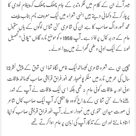
میسر آئے جن کے کلام میں فکر و تدبر کے جام چھلک چھلک کر پیغام خودی کا
پرچار کرتے دکھائی دیتے ہیں انہی شعراء میں ایک معروف نام جناب چیف
محمد ظہور وراگ صاحب کا ہے جن کی شاعری سخن شناس لوگوں کے ہاں مقبول
عام کے درجہ کمال پر فائز ہے۔آپ 1958ء کو موضع نارہ گاؤں ”پلائی“تحصیل
کہوٹہ کے ایک ادبی و علمی گھرانے میں پیدا ہوئے۔
بچپن ہی سے شعر و شاعری کیساتھ ایک خاص لگاؤ تھا اسی شوق کے پیش نظر 13
سال کی عمر میں نارہ میں مفکر پوٹھوہار محمد انور فراق قریشی صاحب کیساتھ ملاقات
ہوئی اور یہ ملاقات کوئی عام نہ تھی بلکہ اسی ایک ملاقات نے آپ کے اندر
جلنےوالے سخن شناسی کے چراغ کو وہ جلا بخشی کہ آپ ایک صاحب کمال شاعر
کی صورت میدان سخنوری میں نمودار ہوئے۔آپ انور فراق قریشی صاحب کو اپنا
استاد مانتے اور ان کے تذکار آپ کی زبان پر عام ہوا کرتے تھے