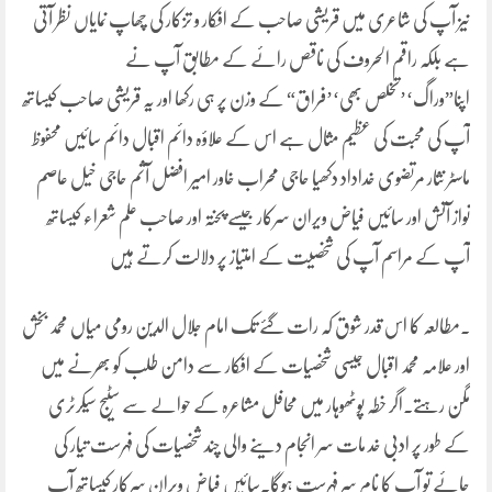
نیز آپ کی شاعری میں قریشی صاحب کے افکار و تزکار کی چھاپ نمایاں نظر آتی
ہے بلکہ راقم الحروف کی ناقص رائے کے مطابق آپ نے
اپنا”وراگ‘’تخلص بھی‘’فراق“ کے وزن پر ہی رکھا اور یہ قریشی صاحب کیساتھ
آپ کی محبت کی عظیم مثال ہے اس کے علاؤہ دائم اقبال دائم سائیں محفوظ
ماسٹر نثار مرتضوی خداداد دکھیا حاجی محراب خاور امیر افضل آثم حاجی خیل عاصم
نواز آتش اور سائیں فیاض ویران سرکار جیسے پختہ اور صاحب علم شعراء کیساتھ
آپ کے مراسم آپ کی شخصیت کے امتیاز پر دلالت کرتے ہیں
۔مطالعہ کا اس قدر شوق کہ رات گئے تک امام جلال الدین رومی میاں محمد بخش
اور علامہ محمد اقبال جیسی شخصیات کے افکار سے دامن طلب کو بھرنے میں
مگن رہتے۔اگر خطہ پوٹھوہار میں محافل مشاعرہ کے حوالے سے سٹیج سیکرٹری
کے طور پر ادبی خد مات سر انجام دینے والی چند شخصیات کی فہرست تیار کی
جائے تو آپ کا نام سر فہرست ہوگا۔سائیں فیاض ویران سرکار کیساتھ آپ