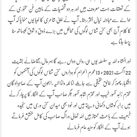
کے تعلقات بہت معروف ہیں اور ہر دو شخصیات کے مابین فن سخنوری کے
حوالے سے تبادلہ خیال اکثر رہتا۔ آپ نے اپنی شاعری کا لوہا یوں منوایا کہ آپ
کا کلام آج بھی سخن شناس لوگوں کی محافل میں بڑے ذوق و شوق کیساتھ سنا
پڑھا جاتا ہے
اور انشاء اللہ یہ سلسلہ یوں ہی رواں دواں رہے گا بہرحال بتقاضائے بشریت
22 اگست 2021ء 13محرم الحرام کو ہزاروں سخن شناس لوگوں کی آنکھوں کو
اشکبار چھوڑ کر خالق حقیقی سے جاملے انا للہ وانا الیہ راجعون آپ کے صاحبزادگان
محترم زاہد ظہور طیب اور محترم شاہد ظہور جگر صاحب آپ کے افکار کا پرچار کرنے
میں برابر کوشاں دکھائی دیتے ہیں اور خود بھی میدان سخن وری میں سنجیدہ
طبعیت کے باعث ممتاز ہیں اللہ تعالیٰ وراگ صاحب کی کامل بخشش فرماتے
ہوئے آپ کے افکار کو مزید عام فرمائے