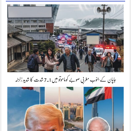
جاپان کے جنوب مغربی صوبے کوماموتو میں 7.1 شدت کا شدید زلزلہ