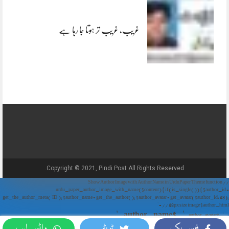
غریب، غریب تر ہوتا جا رہا ہے
Copyright © 2021, Pindi Post All Rights Reserved.
// Show Author Image with Author Name in UrduPaper Theme function
urdu_paper_author_image_with_name($content) { if (is_single()) { $author_id =
get_the_author_meta('ID'); $author_name = get_the_author(); $author_avatar = get_avatar($author_id, 48);
// 48px size image $author_html = '
' . $author_name . '
' . $author_avatar . '
فیس بک
ٹویٹر
واٹس ایپ