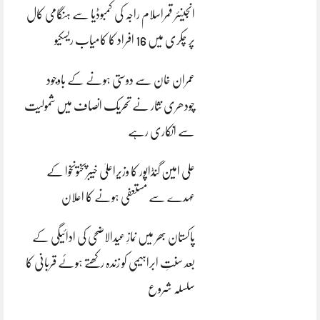
انجینئر قمراسلام راجہ کی کمبوڈیا سے ہنگامی کال
پر چکری میں 16 افراد کا کامیاب ریسکیو
عمران خان سے دوستی ہونے کے باوجود
چودھری نثار نے تحریک انصاف میں شمولیت
سے انکاری رہے
علی امین گنڈاپور کا وزیراعلیٰ خیبرپختونخوا کے
عہدے سے مستعفی ہونے کا اعلان
پاکستان بھر میں نمازِ عیدالاضحی کی ادائیگی کے
بعد سنتِ ابراہیمی کو زندہ رکھتے ہوئے قربانی کا
سلسلہ شروع