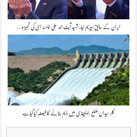
ایران کے سابق سپریم لیڈر شہید آیت اللہ علی خامنہ ای کی تجہیز و…
کلر سیداں ضلع راولپنڈی میں ڈیم بنانے کا فیصلہ کیا گیاہے