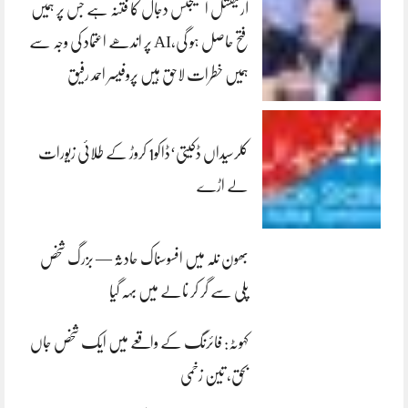
آرٹیفشل انٹلیجنس دجال کا فتنہ ہے جس پر ہمیں
فتح حاصل ہو گی،AI پر اندھے اعتماد کی وجہ سے
ہمیں خطرات لاحق ہیں پروفیسر احمد رفیق
کلرسیداں ڈکیتی‘ڈاکو1 کروڑ کے طلائی زیورات
لے اڑے
بھون نلہ میں افسوسناک حادثہ — بزرگ شخص
پلی سے گر کر نالے میں بہہ گیا
کہوٹہ: فائرنگ کے واقعے میں ایک شخص جاں
بحق، تین زخمی