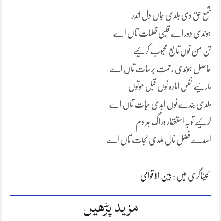
شمع حق دی بلدی جاں دل اندر
ہوندی دور اے قلبی ظلمات تاں اے
تن من نوں تابع محبوب کرئیے
حاصل ہوندی رحمت برسات تاں اے
مارئیے نفس امارہ نوں قبل موتوں
ملدی بندے نوں ابدی حیات تاں اے
کرئیے توبہ استغفار وراگ ہر دم
اسدے فضل نال ملدی نجات تاں اے
کیٹاگری میں :
بین الاقوامی
مزید پڑھیں