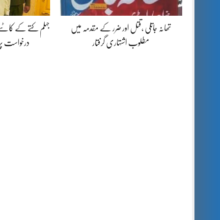
تھانہ جاتلی ،قتل اور ضرر کے مقدمہ میں
جہلم کتے کے کاٹنے
مطلوب اشتہاری گرفتار
درخواست پ