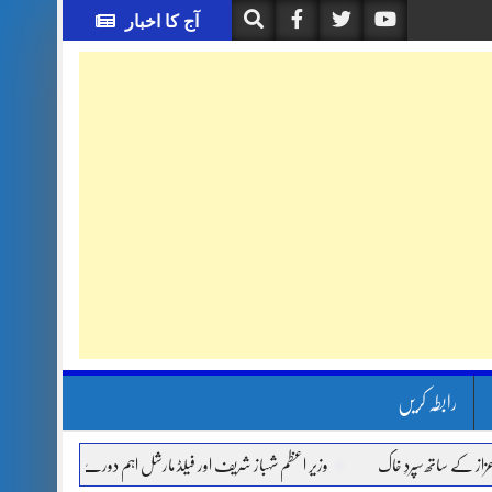
آج کا اخبار
رابطہ کریں
 ساتھ سپردِ خاک
وزیر اعظم شہباز شریف اور فیلڈ مارشل اہم دورے پر سعودی عرب روانہ