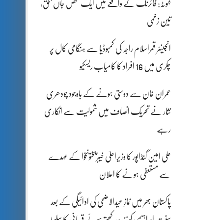
کہوٹہ: فائرنگ کے واقعے میں ایک شخص جاں بحق،
تین زخمی
انجینئر قمراسلام راجہ کی کمبوڈیا سے ہنگامی کال پر
چکری میں 16 افراد کا کامیاب ریسکیو
عمران خان سے دوستی ہونے کے باوجود چودھری
نثار نے تحریک انصاف میں شمولیت سے انکاری
رہے
علی امین گنڈاپور کا وزیراعلیٰ خیبرپختونخوا کے عہدے
سے مستعفی ہونے کا اعلان
پاکستان بھر میں نمازِ عیدالاضحی کی ادائیگی کے بعد
سنتِ ابراہیمی کو زندہ رکھتے ہوئے قربانی کا سلسلہ