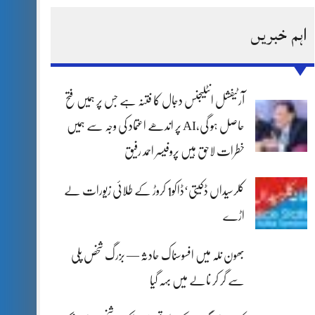
اہم خبریں
آرٹیفشل انٹلیجنس دجال کا فتنہ ہے جس پر ہمیں فتح
حاصل ہو گی،AI پر اندھے اعتماد کی وجہ سے ہمیں
خطرات لاحق ہیں پروفیسر احمد رفیق
کلرسیداں ڈکیتی‘ڈاکو1 کروڑ کے طلائی زیورات لے
اڑے
بھون نلہ میں افسوسناک حادثہ — بزرگ شخص پلی
سے گر کر نالے میں بہہ گیا