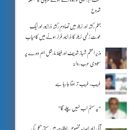
شروع
جہلم رکشہ اور ٹریلر میں تصادم رکشہ ڈرائیور اور ایک
عورت زخمی ٹریلر کا ڈرائیور فرار ہونے میں کامیاب
وزیر اعظم شہباز شریف اور فیلڈ مارشل اہم دورے پر
سعودی عرب روانہ
غریب، غریب تر ہوتا جا رہا ہے
“یہ سسٹم اب نہیں چلے گا”
آئی ایم ایف مخصوص اوقات میں سستی بجلی کی