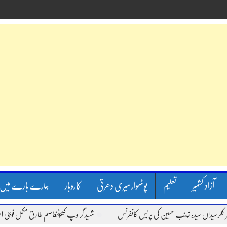
آزاد کشمیر
تعلیم
پوٹھوار میری دھرتی
کاروبار
ہمارے بارے میں
یداں سیدہ زینب حسین کی پریس کانفرنس
شہید گر وپ کیپٹنعاصم طارق مکمل فوجی اعزاز کے