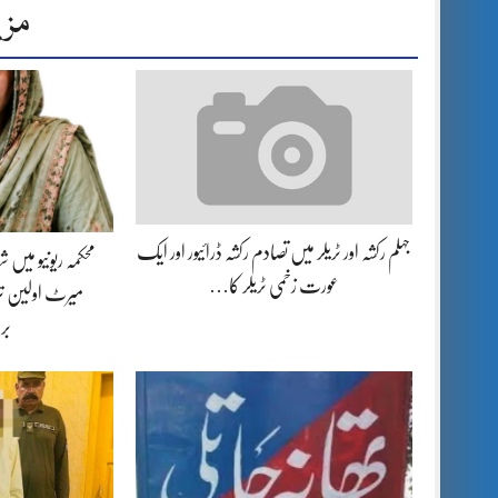
مزی
جہلم رکشہ اور ٹریلر میں تصادم رکشہ ڈرائیور اور ایک
محکمہ ریونیو میں
عورت زخمی ٹریلر کا…
میرٹ اولین تر
بر