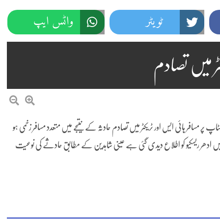
ٹویٹر
واٹس ایپ
ٹر میں تصادم
پر مسافر ہائی ایس اور ٹریکٹر میں تصادم حادثہ کے نتیجے میں متعدد مسافر زخمی ہو
ں ادھر ریسکیو کو اطلاع دیدی گئی ہے عینی شاہدین کے مطابق حادثے کی نوعیت