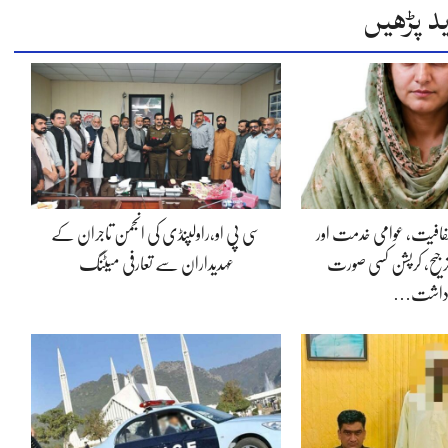
د پڑھیں
 شفافیت، عوامی خدمت اور
سی پی او،راولپنڈی کی انجمن تاجران کے
جیح، کرپشن کسی صورت
عہدیداران سے تعارفی میٹنگ
داشت…