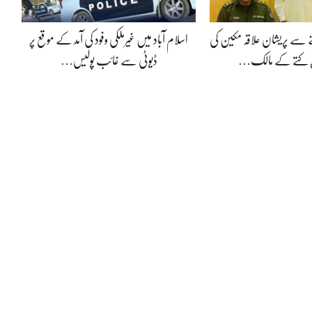
 سے پریشان علاقہ مکین کی
اسلام آباد میں غیرملکی وفود کی آمد کے موقع پر
ر کتے کے مالک…
ڈیوٹی سے غائب پولیس…