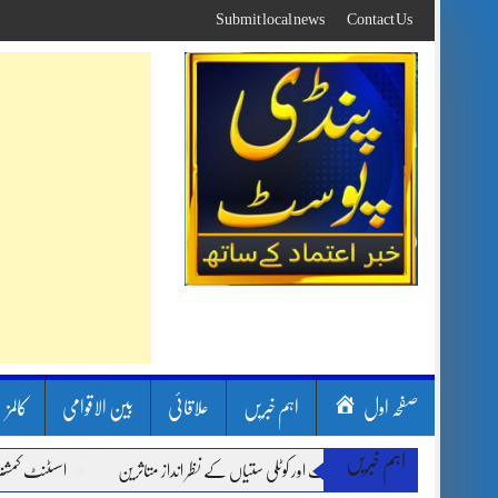
Skip
Submit local news
Contact Us
to
content
صفحہ اول
اہم خبریں
علاقائی
بین الاقوامی
کالمز
اہم خبریں
 سون بارشیں، لینڈ سلائیڈنگ اور کوٹلی ستیاں کے نظر انداز متاثرین
اسسٹنٹ کمشنر کلرس