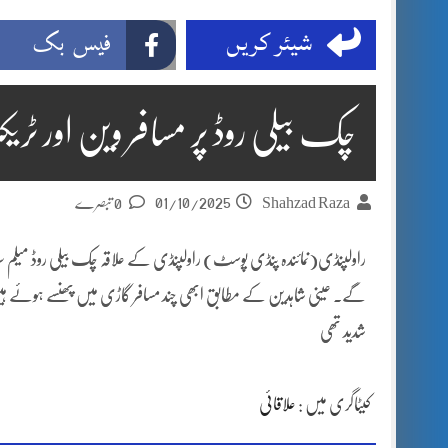
شیئر کریں
فیس بک
چک بیلی روڈ پر مسافر وین اور ٹریک
01/10/2025
Shahzad Raza
0 تبصرے
راولپنڈی(نمائندہ پنڈی پوسٹ) راولپنڈی کے علاقہ چک بیلی روڈ میلم سٹاپ 
گے. عینی شاہدین کے مطابق ابھی چند مسافر گاڑی میں پھنسے ہوئے ہی
شدید تھی
کیٹاگری میں :
علاقائی