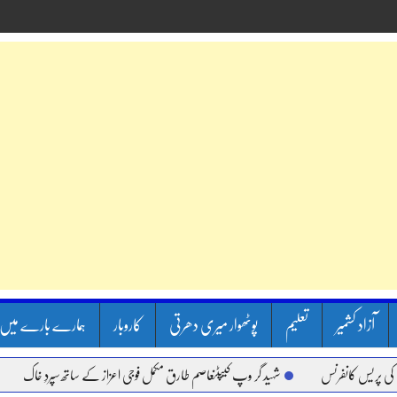
آزاد کشمیر
تعلیم
پوٹھوار میری دھرتی
کاروبار
ہمارے بارے میں
س
شہید گر وپ کیپٹنعاصم طارق مکمل فوجی اعزاز کے ساتھ سپردِ خاک
وزیر اعظم شہ