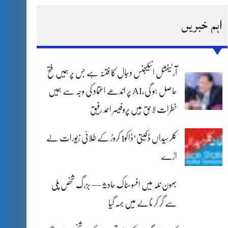
اہم خبریں
آرٹیفشل انٹلیجنس دجال کا فتنہ ہے جس پر ہمیں فتح
حاصل ہو گی،AI پر اندھے اعتماد کی وجہ سے ہمیں
خطرات لاحق ہیں پروفیسر احمد رفیق
کلرسیداں ڈکیتی‘ڈاکو1 کروڑ کے طلائی زیورات لے
اڑے
بھون نلہ میں افسوسناک حادثہ — بزرگ شخص پلی
سے گر کر نالے میں بہہ گیا