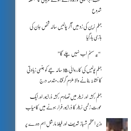
شروع
جہلم ٹرین کی زد میں آکر چالیس سالہ شخص جان کی
بازی ہارگیا
“یہ سسٹم اب نہیں چلے گا”
جہلم پولیس کی کارروائی،10 سالہ بچے کو جنسی زیادتی
کا نشانہ بنانے والا ملزم گرفتار،مقدمہ درج
جہلم رکشہ اور ٹریلر میں تصادم رکشہ ڈرائیور اور ایک
عورت زخمی ٹریلر کا ڈرائیور فرار ہونے میں کامیاب
وزیر اعظم شہباز شریف اور فیلڈ مارشل اہم دورے پر