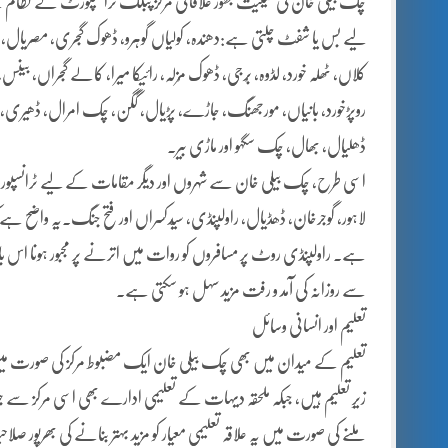
چک بیلی خان کی حیثیت بطور علاقائی مرکز پبلک ٹرانسپورٹ کے نظام
لیے بس یا شفٹ چلتی ہے:دھندہ، کولیاں گوہرو، ڈھوک گجری، مصریال، میانہ 
کلاں، ٹھلہ خورد، لڈوہ، بُرجی، ڈھوک مُزلہ، رائیکا میرا، کالے گجراں، بینس، ڈ
روپڑخورد، بانیاں، مورجھنگ، جاڑے، پڑیال، گگن، چک امرال، ڈھیری، موہ
ڈھلیال، بھال، چک سگہو اور ماڑی بیر۔
اسی طرح، چک بیلی خان سے شہروں اور دیگر مقامات کے لیے ٹرانس
لاہور، گوجرخان، ڈھڈیال، راولپنڈی، سیّدکسراں اور فتح جنگ۔یہ واضح ہے 
ہے۔ راولپنڈی روٹ پر مسافروں کو روات میں اترنے پر مجبور ہونا ا
سے روزانہ کی آمد و رفت مزید سہل ہو سکتی ہے۔
تعلیم اور انسانی وسائل
تعلیم کے میدان میں بھی چک بیلی خان ایک مضبوط مرکز کی صورت میں ا
زیرِ تعلیم ہیں، جبکہ ملحقہ دیہات کے تعلیمی ادارے بھی اسی مرکز سے
ملنے کی صورت میں یہ علاقہ تعلیمی معیار کو مزید بہتر بنانے کی بھرپور ص