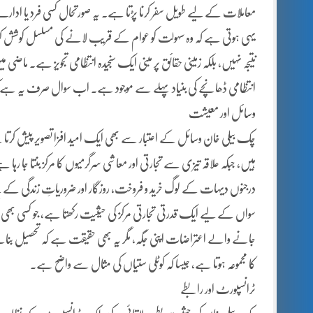
معاملات کے لیے طویل سفر کرنا پڑتا ہے۔ یہ صورتحال کسی فرد یا ادارے 
یہی ہوتی ہے کہ وہ سہولت کو عوام کے قریب لانے کی مسلسل کوشش کرے
نتیجہ نہیں، بلکہ زمینی حقائق پر مبنی ایک سنجیدہ انتظامی تجویز ہے۔ م
انتظامی ڈھانچے کی بنیاد پہلے سے موجود ہے۔ اب سوال صرف یہ ہے کہ ک
وسائل اور معیشت
چک بیلی خان وسائل کے اعتبار سے بھی ایک امید افزا تصویر پیش کر
ہیں، جبکہ علاقہ تیزی سے تجارتی اور معاشی سرگرمیوں کا مرکز بنتا جا ر
درجنوں دیہات کے لوگ خرید و فروخت، روزگار اور ضروریاتِ زندگی کے ل
سواں کے لیے ایک قدرتی تجارتی مرکز کی حیثیت رکھتا ہے، جو کسی 
جانے والے اعتراضات اپنی جگہ، مگر یہ بھی حقیقت ہے کہ تحصیل بنانے
کا مجموعہ ہوتا ہے، جیسا کہ کوٹلی ستیاں کی مثال سے واضح ہے۔
ٹرانسپورٹ اور رابطے