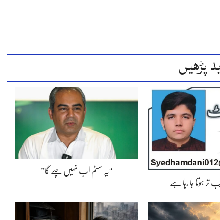
د پڑھیں
“یہ سسٹم اب نہیں چلے گا”
 تر ہوتا جا رہا ہے