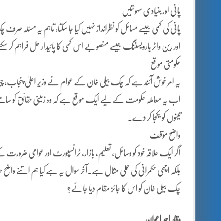
پانی اور بنیادی سہولتیں
پانی کی کمی جیسے مسائل کو نظرانداز نہیں کیا جا سکتا، تاہم یہ مسئلہ صرف
اور رین واٹر ہارویسٹنگ جیسے منصوبے اس کمی کا پائیدار حل فراہم کر سکت
حکومتی موقع
یہ امر خوش آئند ہے کہ چک بیلی خان کے عوام نے وزیر اعلیٰ پنجاب، چیف
اب یہ معاملہ حکومت کے لیے ایک موقع ہے کہ وہ زمینی حقائق کو سامنے 
تینوں کو یکجا کر دے۔
واضح مؤقف
اگر ایک علاقہ خود کو وسائل، تعلیم، بازار، ٹرانسپورٹ اور عوامی ضرورت کے
بلکہ اچھی حکمرانی کی عملی مثال ہے۔آخر سوال یہ ہے کیا ہم اتنے واضح
چک بیلی خان کو اس کا جائز مقام دیا جائے؟
وقار احمد اعوان