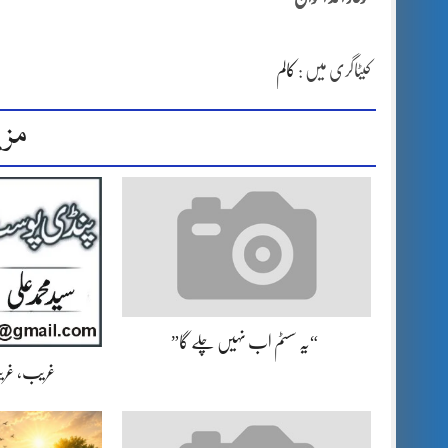
کیٹاگری میں :
کالم
مزی
“یہ سسٹم اب نہیں چلے گا”
غریب، غریب