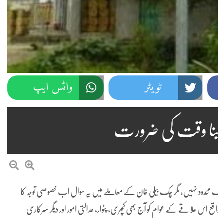
ٹویٹر
واٹس ایپ
دینا وقت کی ضرورت
تک محدود نہیں، مگر چک بیلی خان کے معاملے میں یہ سوال اب خصوصی توجہ کا
ریباً 60 تا 70 کلومیٹر کے فاصلے پر واقع اس علاقے کے عوام کو آج بھی کچہری، پٹوار، عدالتی امور اور دیگر سرکاری