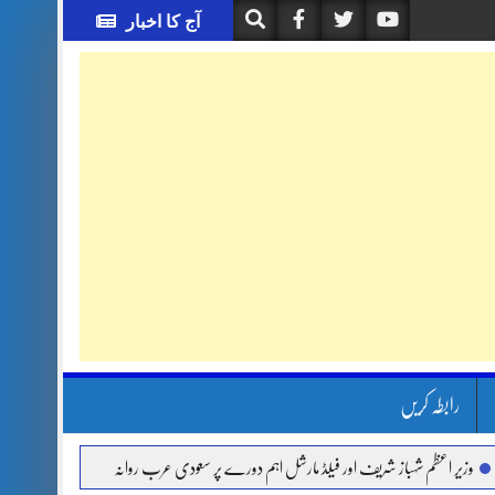
آج کا اخبار
رابطہ کریں
باز شریف اور فیلڈ مارشل اہم دورے پر سعودی عرب روانہ
آئی ایم ایف مخصوص اوقات می