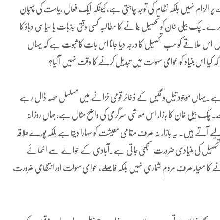
پر الزام نہیں بلکہ نظام کی توجہ چاہتی ہے، کیونکہ ایک فعال ریاست کی پہچان
۔چک بیلی خان کو تحصیل بنانے کا مطالبہ کسی وقتی جذبات یا سیاسی دباؤ کا
اضی میں اس علاقے کو سب تحصیل کا درجہ دیا جانا اس بات کا ثبوت ہے کہ یہاں
یا اس بنیاد کو عوامی سہولت میں تبدیل کرنے کا وقت نہیں آ گیا؟
تا ہے۔یہاں موجود تیل و گیس کے ذخائر قومی خزانے میں مسلسل حصہ ڈال رہے
ہا ہے۔چک بیلی خان کا بازار اس معاشی سرگرمی کی واضح مثال ہے، جہاں روزانہ
یے آتے ہیں۔ یہ بازار نہ صرف مقامی معیشت کو سہارا دیتا ہے بلکہ پورے علاقہ
بھی تحصیل کی بنیادی ضرورت سمجھی جاتی ہے۔آبادی کے حوالے سے اٹھائے
 کا معیار صرف مردم شماری نہیں بلکہ فاصلے، عوامی سہولت اور انتظامی ضرورت