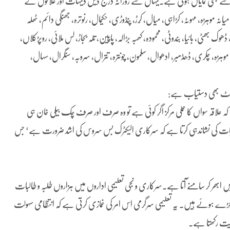
 سے بھی نمایاں ہوتی ہے۔یہاں سے روزانہ درج ذیل دیہات اور علاقوں کے
موہڑہ، مہوٹہ، کڑاہی، میال، کُرڑ، پنڈوڑی، حکیمال، رنوترہ، جھنگی دائم، ٹھلہ
ھوک بھٹی، بائیا، بندوٹی، محمودہ، کھبہ بڑالہ، پاپین، تلہ بجاڑ، لس ملائی، روپڑکلاں،
ڑہ، چکری، ڈھڈمبر، ادھوال، سلمون، چونترہ، تترال، سروبہ، سنگرال، سہال،
پورٹ بھی دستیاب ہے:
کہ علاقہ سواں کا عملی مرکز اگر کوئی ہے تو وہ صرف اور صرف چک بیلی خان ہی
س بات کی نشاندہی کرتا ہے کہ سرکاری الیکٹرک بس سروس کی اشد ضرورت ہے‘ جس
بھر کر سامنے آتا ہے۔سرکاری و نجی تعلیمی اداروں میں ہزاروں طلبہ و طالبات
 جڑے ہوئے ہیں۔ یہ تعلیمی سرگرمی اس امر کی غمازی کرتی ہے کہ انتظامی سہولت
لاحیت رکھتا ہے۔