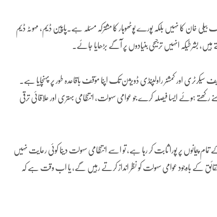
 چک بیلی خان کا نہیں بلکہ پورے پوٹھوہار کا مشترکہ مسئلہ ہے۔پاپین ڈیم، مہوٹہ ڈیم
ے ہیں، بشرطیکہ انہیں ترجیحی بنیادوں پر آگے بڑھایا جائے۔
 سیکرٹری اور کمشنر راولپنڈی ڈویژن تک اپنا مؤقف باقاعدہ طور پر پہنچایا ہے۔
رکھتے ہوئے ایسا فیصلہ کرے جو عوامی سہولت، انتظامی بہتری اور علاقائی ترقی
 تمام پیمانوں پر پورا ثابت کر رہا ہے، تو اسے انتظامی سہولت دینا کوئی رعایت نہیں
 حقائق کے باوجود عوامی سہولت کو نظر انداز کرتے رہیں گے، یا اب وقت ہے کہ