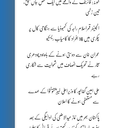
کہوٹہ: فائرنگ کے واقعے میں ایک شخص جاں بحق،
تین زخمی
انجینئر قمراسلام راجہ کی کمبوڈیا سے ہنگامی کال پر
چکری میں 16 افراد کا کامیاب ریسکیو
عمران خان سے دوستی ہونے کے باوجود چودھری
نثار نے تحریک انصاف میں شمولیت سے انکاری
رہے
علی امین گنڈاپور کا وزیراعلیٰ خیبرپختونخوا کے عہدے
سے مستعفی ہونے کا اعلان
پاکستان بھر میں نمازِ عیدالاضحی کی ادائیگی کے بعد
سنتِ ابراہیمی کو زندہ رکھتے ہوئے قربانی کا سلسلہ