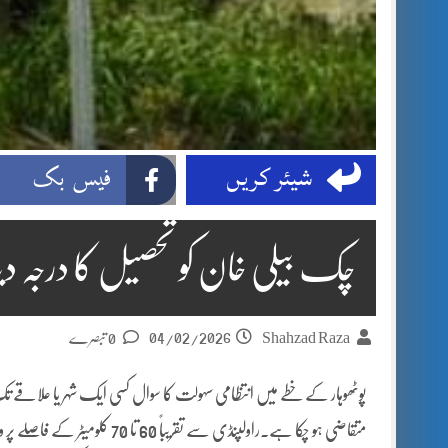
شیئر کریں
فیس بک
چک بیلی خان کو تحصیل کا درجہ 
04/02/2026
Shahzad Raza
0 تبصرے
پوٹھوہار کے خطے میں انتظامی سہولت کا سوال کسی ایک شہر یا علاقے 
متقاضی ہو چکا ہے۔راولپنڈی سے تق